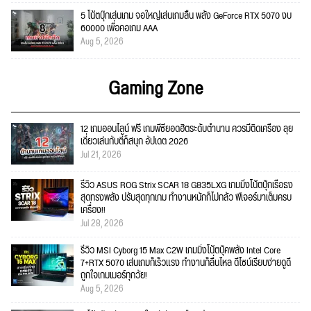
5 โน้ตบุ๊กเล่นเกม จอใหญ่เล่นเกมลื่น พลัง GeForce RTX 5070 งบ
60000 เพื่อคอเกม AAA
Aug 5, 2026
Gaming Zone
12 เกมออนไลน์ ฟรี เกมพีซียอดฮิตระดับตำนาน ควรมีติดเครื่อง ลุย
เดี่ยวเล่นกับตี้ก็สนุก อัปเดต 2026
Jul 21, 2026
รีวิว ASUS ROG Strix SCAR 18 G835LXG เกมมิ่งโน้ตบุ๊กเรือธง
สุดทรงพลัง ปรับสุดทุกเกม ทำงานหนักก็ไม่กลัว ฟีเจอร์มาเต็มครบ
เครื่อง!!
Jul 28, 2026
รีวิว MSI Cyborg 15 Max C2W เกมมิ่งโน้ตบุ๊คพลัง Intel Core
7+RTX 5070 เล่นเกมก็เร็วแรง ทำงานก็ลื่นไหล ดีไซน์เรียบง่ายดูดี
ถูกใจเกมเมอร์ทุกวัย!
Aug 5, 2026