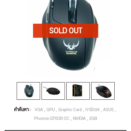
คำค้นหา :
VGA
GPU
Graphic Card
การ์ดจอ
ASUS
Phoenix GT1030 OC
NVIDIA
2GB