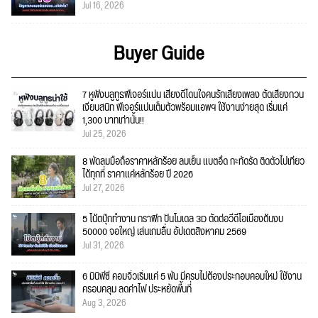
Jul 16, 2026
Buyer Guide
7 หูฟังบลูทูธฟีเจอร์แน่น เสียงดีโดนใจคนรักเสียงเพลง ตัดเสียงกวน
เงียบสนิท ฟีเจอร์แน่นเต็มตัวพร้อมแอพฯ ใช้งานง่ายสุด เริ่มแค่
1,300 บาทเท่านั้น!!
Jul 25, 2026
8 พัดลมมือถือราคาหลักร้อย ลมเย็น แบตอึด กะทัดรัด ติดตัวไปเที่ยว
ได้ทุกที่ ราคาแค่หลักร้อย ปี 2026
Jul 27, 2026
5 โน้ตบุ๊กทำงาน กราฟิก ปั้นโมเดล 3D ตัดต่อวีดีโอเบื้องต้นงบ
50000 จอใหญ่ เล่นเกมลื่น อัปเดตสิงหาคม 2569
Jul 31, 2026
6 มินิพีซี คอมจิ๋วเริ่มแค่ 5 พัน มีครบไม่ต้องประกอบคอมใหม่ ใช้งาน
ครอบคลุม ลดค่าไฟ ประหยัดพื้นที่
Aug 3, 2026