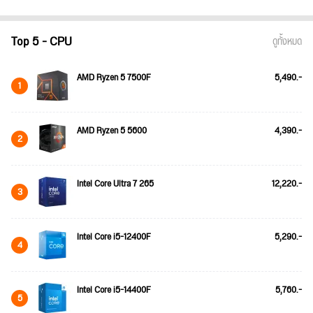
Top 5 - CPU
ดูทั้งหมด
AMD Ryzen 5 7500F
5,490.-
1
AMD Ryzen 5 5600
4,390.-
2
Intel Core Ultra 7 265
12,220.-
3
Intel Core i5-12400F
5,290.-
4
Intel Core i5-14400F
5,760.-
5