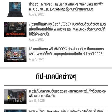
น่าลอง ThinkPad T1g Gen 9 พลัง Panther Lake กราฟิก
RTX 5070 แรม LPCAMM2 สู้งานหนักและเกมมิ่ง
Aug 3, 2026
7 วิธีแก้ปัญหาและป้องกันโน๊ตบุ๊คแบตเสื่อมด้วยตัวเอง แบต
เสื่อมป้องกันได้ทั้ง Windows และ MacBook ยืดอายุคอมให้
ใช้ได้อีกหลายปี!
Aug 5, 2026
12 เกมเก็บเวล ฟรี MMORPG ท่องโลกกว้าง ตีมอนสเตอร์
ฟาร์มของได้ทั้งวัน สนุกสุดมันส์บนมือถือ อัปเดตปี 2026
Aug 5, 2026
ทิป-เทคนิคต่างๆ
8 วิธีแก้ปัญหาคอมดับเอง 2025 หาสาเหตุและวิธีแก้ไขด้วยตัวเอง
พร้อมแนวทางป้องกัน
Jun 12, 2025
14 Tips ใช้งาน PowerToys เพื่อปรับแต่งหน้าเดสก์ท็อป เพิ่มฟังก์ชั่น