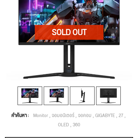
คำค้นหา :
Monitor
จอมอนิเตอร์
จอคอม
GIGABYTE
27
OLED
360