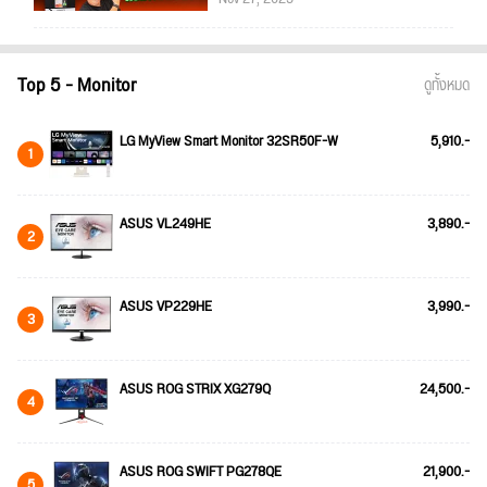
Top 5 - Monitor
ดูทั้งหมด
LG MyView Smart Monitor 32SR50F-W
5,910.-
1
ASUS VL249HE
3,890.-
2
ASUS VP229HE
3,990.-
3
ASUS ROG STRIX XG279Q
24,500.-
4
ASUS ROG SWIFT PG278QE
21,900.-
5