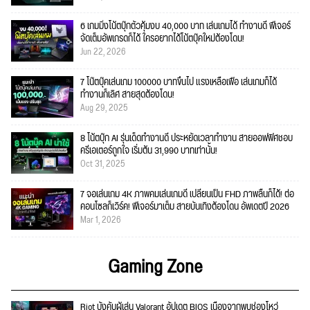
6 เกมมิ่งโน้ตบุ๊กตัวคุ้มงบ 40,000 บาท เล่นเกมได้ ทำงานดี ฟีเจอร์
จัดเต็มอัพเกรดก็ได้ ใครอยากได้โน้ตบุ๊คใหม่ต้องโดน!
Jun 22, 2026
7 โน๊ตบุ๊คเล่นเกม 100000 บาทขึ้นไป แรงเหลือเฟือ เล่นเกมก็ได้
ทำงานก็เลิศ สายสุดต้องโดน!
Aug 29, 2025
8 โน้ตบุ๊ก AI รุ่นเด็ดทำงานดี ประหยัดเวลาทำงาน สายออฟฟิศชอบ
ครีเอเตอร์ถูกใจ เริ่มต้น 31,990 บาทเท่านั้น!
Oct 31, 2025
7 จอเล่นเกม 4K ภาพคมเล่นเกมดี เปลี่ยนเป็น FHD ภาพลื่นก็ได้! ต่อ
คอนโซลก็เวิร์ค! ฟีเจอร์มาเต็ม สายบันเทิงต้องโดน อัพเดตปี 2026
Mar 1, 2026
Gaming Zone
Riot บังคับผู้เล่น Valorant อัปเดต BIOS เนื่องจากพบช่องโหว่