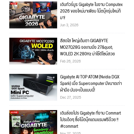
เดินทัวร์บูธ Gigabyte ในงาน Computex
2026 ของใหม่มาเพียบ โน้ตบุ๊ครุ่นใหม่ก็
มา!
Jun 3, 2026
สีสดใส ใหญ่เต็มตา GIGABYTE
MO27Q28G จอเกมมิ่ง 27&quot;
WOLED 2K 280Hz น่าใช้ดีไซน์สวย
Feb 26, 2026
Gigabyte AI TOP ATOM (Nvidia DGX
Spark) เมื่อ Supercomputer มีขนาดเท่า
ฝ่ามือ มันจะเป็นแบบนี้!
Dec 27, 2025
เดินส่องโปร Gigabyte ที่งาน Commart
โปรเด็ดๆ ซื้อโน้ตบุ๊คแถมแรมฟรีด้วย !!
#commart
Nov 27, 2025