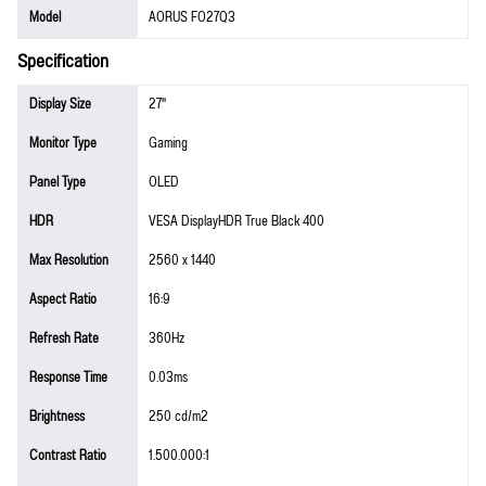
Model
AORUS FO27Q3
Specification
Display Size
27"
Monitor Type
Gaming
Panel Type
OLED
HDR
VESA DisplayHDR True Black 400
Max Resolution
2560 x 1440
Aspect Ratio
16:9
Refresh Rate
360Hz
Response Time
0.03ms
Brightness
250 cd/m2
Contrast Ratio
1.500.000:1