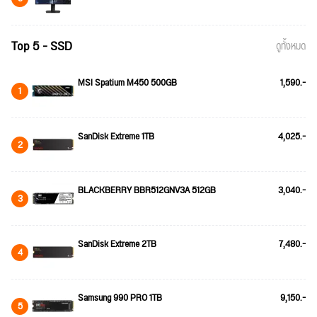
Top 5 - SSD
ดูทั้งหมด
MSI Spatium M450 500GB
1,590.-
1
SanDisk Extreme 1TB
4,025.-
2
BLACKBERRY BBR512GNV3A 512GB
3,040.-
3
SanDisk Extreme 2TB
7,480.-
4
Samsung 990 PRO 1TB
9,150.-
5