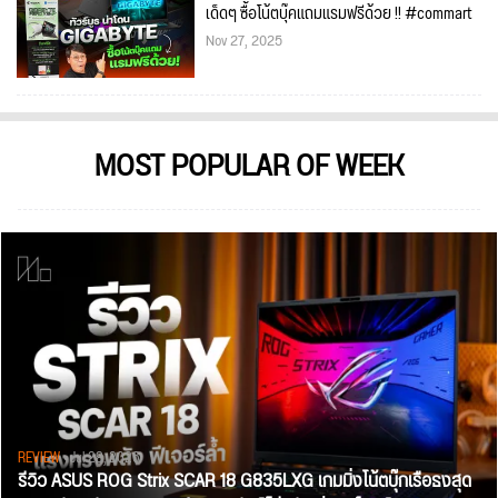
เด็ดๆ ซื้อโน้ตบุ๊คแถมแรมฟรีด้วย !! #commart
Nov 27, 2025
MOST POPULAR OF WEEK
REVIEW
• Jul 28, 2026
รีวิว ASUS ROG Strix SCAR 18 G835LXG เกมมิ่งโน้ตบุ๊กเรือธงสุด