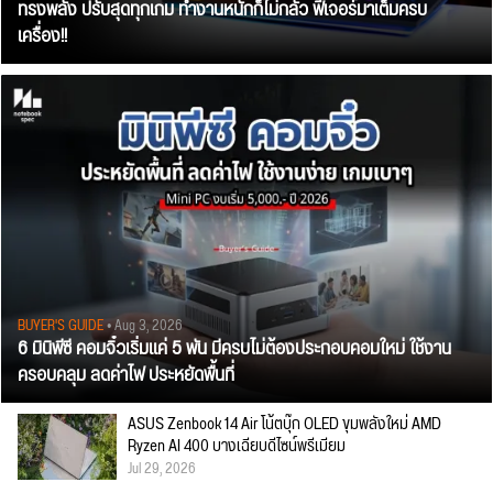
ทรงพลัง ปรับสุดทุกเกม ทำงานหนักก็ไม่กลัว ฟีเจอร์มาเต็มครบ
เครื่อง!!
BUYER'S GUIDE
• Aug 3, 2026
6 มินิพีซี คอมจิ๋วเริ่มแค่ 5 พัน มีครบไม่ต้องประกอบคอมใหม่ ใช้งาน
ครอบคลุม ลดค่าไฟ ประหยัดพื้นที่
ASUS Zenbook 14 Air โน้ตบุ๊ก OLED ขุมพลังใหม่ AMD
Ryzen AI 400 บางเฉียบดีไซน์พรีเมียม
Jul 29, 2026