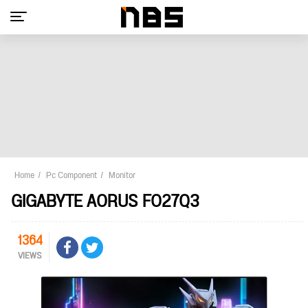
Home
Pc Component
Monitor
GIGABYTE AORUS FO27Q3
1364
VIEWS