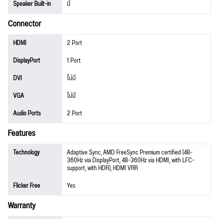
Speaker Built-in
มี
Connector
HDMI
2 Port
DisplayPort
1 Port
DVI
ไม่มี
VGA
ไม่มี
Audio Ports
2 Port
Features
Technology
Adaptive Sync, AMD FreeSync Premium certified (48-
360Hz via DisplayPort, 48-360Hz via HDMI, with LFC-
support, with HDR), HDMI VRR
Flicker Free
Yes
Warranty