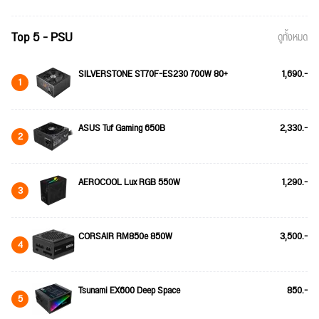
Top 5 - PSU
ดูทั้งหมด
SILVERSTONE ST70F-ES230 700W 80+
1,690.-
1
ASUS Tuf Gaming 650B
2,330.-
2
AEROCOOL Lux RGB 550W
1,290.-
3
CORSAIR RM850e 850W
3,500.-
4
Tsunami EX600 Deep Space
850.-
5