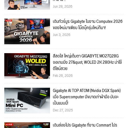
Jun 28, 2026
เดินทัวร์บูธ Gigabyte ในงาน Computex 2026
ของใหม่มาเพียบ โน้ตบุ๊ครุ่นใหม่ก็มา!
Jun 3, 2026
สีสดใส ใหญ่เต็มตา GIGABYTE MO27Q28G
จอเกมมิ่ง 27&quot; WOLED 2K 280Hz น่าใช้
ดีไซน์สวย
Feb 26, 2026
Gigabyte AI TOP ATOM (Nvidia DGX Spark)
เมื่อ Supercomputer มีขนาดเท่าฝ่ามือ มันจะ
เป็นแบบนี้!
Dec 27, 2025
เดินส่องโปร Gigabyte ที่งาน Commart โปร