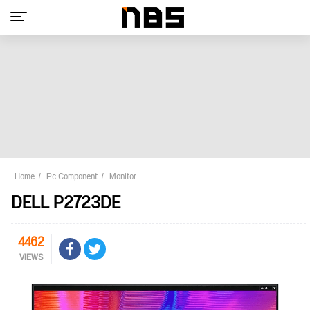
Home
Pc Component
Monitor
DELL P2723DE
4462
VIEWS