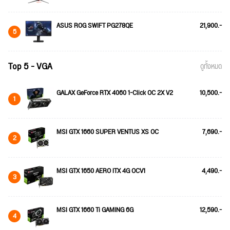
ASUS ROG SWIFT PG278QE
21,900.-
5
Top 5 - VGA
ดูทั้งหมด
GALAX GeForce RTX 4060 1-Click OC 2X V2
10,500.-
1
MSI GTX 1660 SUPER VENTUS XS OC
7,690.-
2
MSI GTX 1650 AERO ITX 4G OCV1
4,490.-
3
MSI GTX 1660 Ti GAMING 6G
12,590.-
4