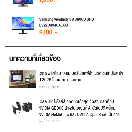
7,990 .-
Samsung Viewfinity S8 S80UD UHD
LS27D804UAEXXT
8,100 .-
บทความที่เกี่ยวข้อง
เดลล์ พลิกโฉม “คอมเมอร์เชียลพีซี” โชว์ดีไซน์ใหม่ประจำ
ปี 2026 โฉบเฉี่ยว ทรงพลัง
Mar 27, 2026
เดลล์ เทคโนโลยีส์ ออกตัวเร็วสุด จัดส่งเดสก์ท็อป
NVIDIA GB300 สำหรับเอเจนต์ AI อัตโนมัติ พร้อม
NVIDIA NeMoClaw และ NVIDIA OpenShell เป็นราย
แรก
Mar 20, 2026