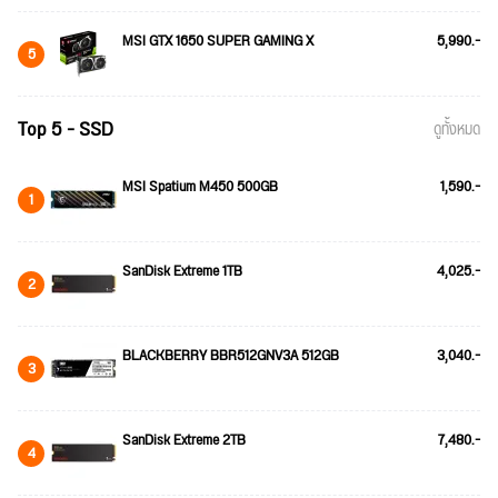
MSI GTX 1650 SUPER GAMING X
5,990.-
5
Top 5 - SSD
ดูทั้งหมด
MSI Spatium M450 500GB
1,590.-
1
SanDisk Extreme 1TB
4,025.-
2
BLACKBERRY BBR512GNV3A 512GB
3,040.-
3
SanDisk Extreme 2TB
7,480.-
4