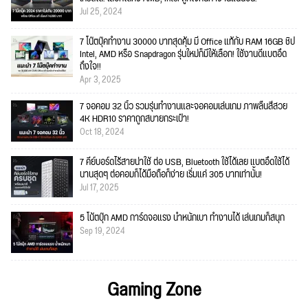
Jul 25, 2024
7 โน๊ตบุ๊คทำงาน 30000 บาทสุดคุ้ม มี Office แท้กับ RAM 16GB ชิป
Intel, AMD หรือ Snapdragon รุ่นใหม่ก็มีให้เลือก! ใช้งานดีแบตอึด
ถึงใจ!!
Apr 3, 2025
7 จอคอม 32 นิ้ว รวมรุ่นทำงานและจอคอมเล่นเกม ภาพลื่นสีสวย
4K HDR10 ราคาถูกสบายกระเป๋า!
Oct 18, 2024
7 คีย์บอร์ดไร้สายน่าใช้ ต่อ USB, Bluetooth ใช้ได้เลย แบตอึดใช้ได้
นานสุดๆ ต่อคอมก็ได้มือถือก็ง่าย เริ่มแค่ 305 บาทเท่านั้น!
Jul 17, 2025
5 โน้ตบุ๊ก AMD การ์ดจอแรง น้ำหนักเบา ทำงานได้ เล่นเกมก็สนุก
Sep 19, 2024
Gaming Zone