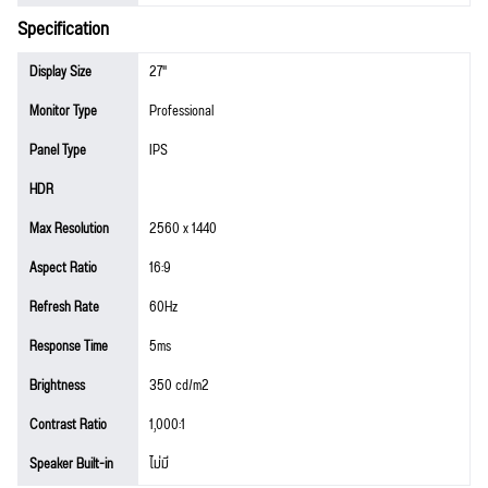
Specification
Display Size
27"
Monitor Type
Professional
Panel Type
IPS
HDR
Max Resolution
2560 x 1440
Aspect Ratio
16:9
Refresh Rate
60Hz
Response Time
5ms
Brightness
350 cd/m2
Contrast Ratio
1,000:1
Speaker Built-in
ไม่มี