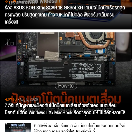
REVIEW
• Jul 28, 2026
รีวิว ASUS ROG Strix SCAR 18 G835LXG เกมมิ่งโน้ตบุ๊กเรือธงสุด
ทรงพลัง ปรับสุดทุกเกม ทำงานหนักก็ไม่กลัว ฟีเจอร์มาเต็มครบ
เครื่อง!!
HOW TO
• Aug 5, 2026
7 วิธีแก้ปัญหาและป้องกันโน๊ตบุ๊คแบตเสื่อมด้วยตัวเอง แบตเสื่อม
ป้องกันได้ทั้ง Windows และ MacBook ยืดอายุคอมให้ใช้ได้อีกหลายปี!
6 มินิพีซี คอมจิ๋วเริ่มแค่ 5 พัน มีครบไม่ต้องประกอบคอมใหม่
ใช้งานครอบคลุม ลดค่าไฟ ประหยัดพื้นที่