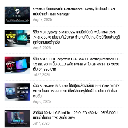
Steam เตรียมยกระดับ Performance Overlay ที่แสดงค่า GPU
แม่นยำกว่า Task Manager
Aug 18, 2025
รีวิว MSI Cyborg 15 Max C2W เกมมิ่งโน้ตบุ๊คพลัง Intel Core
7+RTX 5070 เล่นเกมก็เร็วแรง ทำงานก็ลื่นไหล ดีไซน์เรียบง่ายดูดี
ถูกใจเกมเมอร์ทุกวัย!
Aug 5, 2026
รีวิว ASUS ROG Zephyrus G14 GA403 Gaming Notebook เบา
1.5 กก. จอ 14 นิ้ว OLED พลัง Ryzen 9 กับ GeForce RTX 5050
เริ่ม 64,990 บาท
Jul 27, 2025
รีวิว Alienware 16 Aurora โน๊ตบุ๊คพลังเอเลี่ยน Intel Core 9+RTX
5070 ในงบ 85,990 บาท ดีไซน์สวยหรูไม่แพ้ใคร เล่นเกมลื่นไหล
พอตัว!
Aug 5, 2025
ลาก่อน 60Hz! LG Blind Test จอ OLED 480Hz ช่วยเพิ่มความ
แม่นยำในเกม FPS สูงถึง 38%
Jul 14, 2026