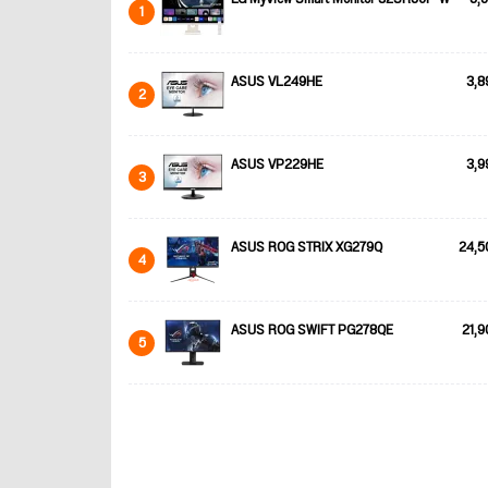
1
ASUS VL249HE
3,8
2
ASUS VP229HE
3,9
3
ASUS ROG STRIX XG279Q
24,5
4
ASUS ROG SWIFT PG278QE
21,9
5