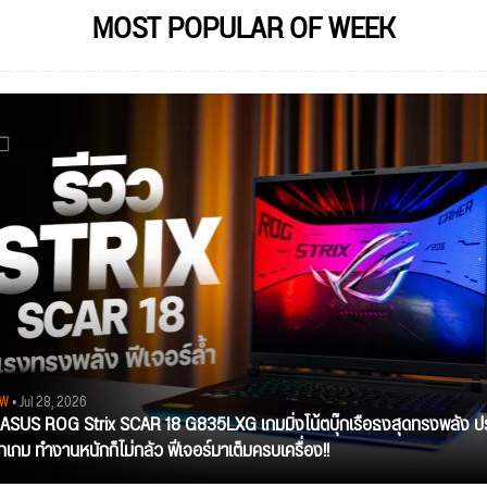
MOST POPULAR OF WEEK
EW
• Jul 28, 2026
ว ASUS ROG Strix SCAR 18 G835LXG เกมมิ่งโน้ตบุ๊กเรือธงสุดทรงพลัง ป
ุกเกม ทำงานหนักก็ไม่กลัว ฟีเจอร์มาเต็มครบเครื่อง!!