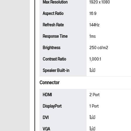
Max Resolution
1920 x 1080
Aspect Ratio
16:9
Refresh Rate
144Hz
Response Time
1ms
Brightness
250 cd/m2
Contrast Ratio
1,000:1
Speaker Built-in
ไม่มี
Connector
HDMI
2 Port
DisplayPort
1 Port
DVI
ไม่มี
VGA
ไม่มี