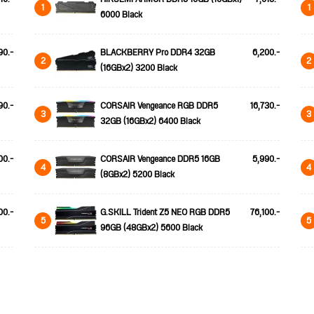
1
1
6000 Black
90.-
BLACKBERRY Pro DDR4 32GB
6,200.-
2
2
(16GBx2) 3200 Black
90.-
CORSAIR Vengeance RGB DDR5
16,730.-
3
3
32GB (16GBx2) 6400 Black
00.-
CORSAIR Vengeance DDR5 16GB
5,990.-
4
4
(8GBx2) 5200 Black
00.-
G.SKILL Trident Z5 NEO RGB DDR5
76,100.-
5
5
96GB (48GBx2) 5600 Black