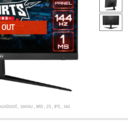
มอนิเตอร์
จอคอม
MSI
23
IPS
144