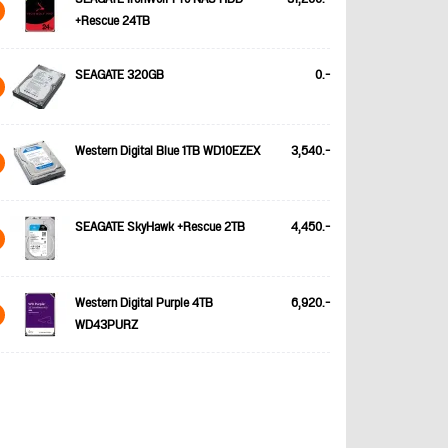
+Rescue 24TB
SEAGATE 320GB
0.-
Western Digital Blue 1TB WD10EZEX
3,540.-
SEAGATE SkyHawk +Rescue 2TB
4,450.-
Western Digital Purple 4TB
6,920.-
WD43PURZ