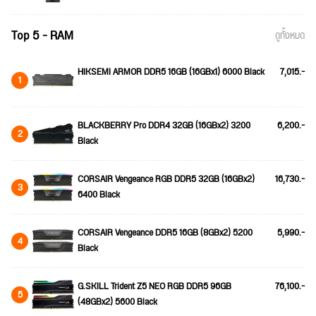
Top 5 - RAM
ดูทั้งหมด
HIKSEMI ARMOR DDR5 16GB (16GBx1) 6000 Black
7,015.-
1
BLACKBERRY Pro DDR4 32GB (16GBx2) 3200
6,200.-
2
Black
CORSAIR Vengeance RGB DDR5 32GB (16GBx2)
16,730.-
3
6400 Black
CORSAIR Vengeance DDR5 16GB (8GBx2) 5200
5,990.-
4
Black
G.SKILL Trident Z5 NEO RGB DDR5 96GB
76,100.-
5
(48GBx2) 5600 Black