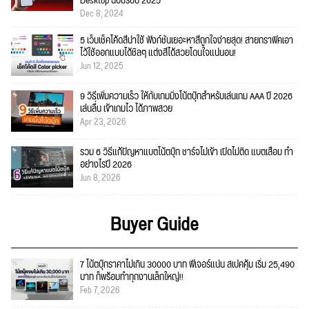
Desktop ฉบับรับปี 2025
Dec 8, 2024
5 เว็บเช็คโค้ดสีน่าใช้ ฟังก์ชั่นเยอะหาสีถูกใจง่ายสุด! สายกราฟิคเอา
ไว้ใช้ออกแบบได้ชิลๆ แต่งสีได้สวยโดนใจแน่นอน!
Jun 12, 2025
9 วิธีเพิ่มความเร็ว ให้กับเกมมิ่งโน้ตบุ๊กสำหรับเล่นเกม AAA ปี 2026
เล่นลื่น เข้าเกมไว ได้ภาพสวย
Apr 23, 2026
รวม 6 วิธีแก้ปัญหาแบตโน้ตบุ๊ก ชาร์จไม่เข้า เปิดไม่ติด แบตเสื่อม ทำ
อย่างไรปี 2026
Jun 8, 2026
Buyer Guide
7 โน้ตบุ๊กราคาไม่เกิน 30000 บาท ฟีเจอร์แน่น สเปคคุ้ม เริ่ม 25,490
บาท ก็พร้อมทำทุกงานเล็กใหญ่!!
Feb 7, 2026