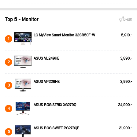
Top 5 - Monitor
ดูทั้งหมด
LG MyView Smart Monitor 32SR50F-W
5,910.-
1
ASUS VL249HE
3,890.-
2
ASUS VP229HE
3,990.-
3
ASUS ROG STRIX XG279Q
24,500.-
4
ASUS ROG SWIFT PG278QE
21,900.-
5