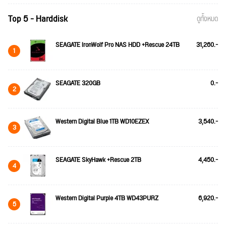
Top 5 - Harddisk
ดูทั้งหมด
SEAGATE IronWolf Pro NAS HDD +Rescue 24TB
31,260.-
1
SEAGATE 320GB
0.-
2
Western Digital Blue 1TB WD10EZEX
3,540.-
3
SEAGATE SkyHawk +Rescue 2TB
4,450.-
4
Western Digital Purple 4TB WD43PURZ
6,920.-
5