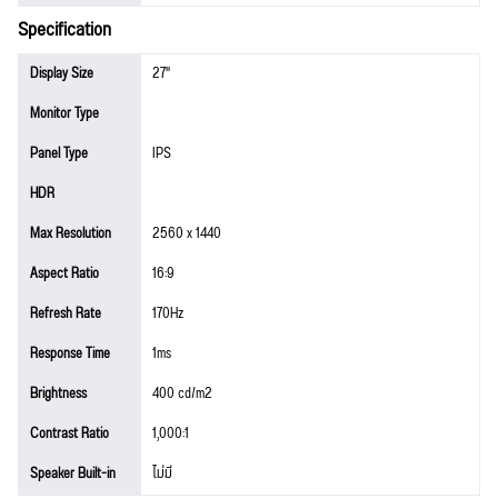
Specification
Display Size
27"
Monitor Type
Panel Type
IPS
HDR
Max Resolution
2560 x 1440
Aspect Ratio
16:9
Refresh Rate
170Hz
Response Time
1ms
Brightness
400 cd/m2
Contrast Ratio
1,000:1
Speaker Built-in
ไม่มี