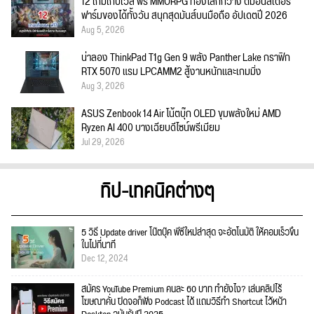
12 เกมเก็บเวล ฟรี MMORPG ท่องโลกกว้าง ตีมอนสเตอร์
ฟาร์มของได้ทั้งวัน สนุกสุดมันส์บนมือถือ อัปเดตปี 2026
Aug 5, 2026
น่าลอง ThinkPad T1g Gen 9 พลัง Panther Lake กราฟิก
RTX 5070 แรม LPCAMM2 สู้งานหนักและเกมมิ่ง
Aug 3, 2026
ASUS Zenbook 14 Air โน้ตบุ๊ก OLED ขุมพลังใหม่ AMD
Ryzen AI 400 บางเฉียบดีไซน์พรีเมียม
Jul 29, 2026
ทิป-เทคนิคต่างๆ
5 วิธี Update driver โน๊ตบุ๊ค พีซีใหม่ล่าสุด จะอัตโนมัติ ให้คอมเร็วขึ้น
ในไม่กี่นาที
Dec 12, 2024
สมัคร YouTube Premium คนละ 60 บาท ทำยังไง? เล่นคลิปไร้
โฆษณาคั่น ปิดจอก็ฟัง Podcast ได้ แถมวิธีทำ Shortcut ไว้หน้า