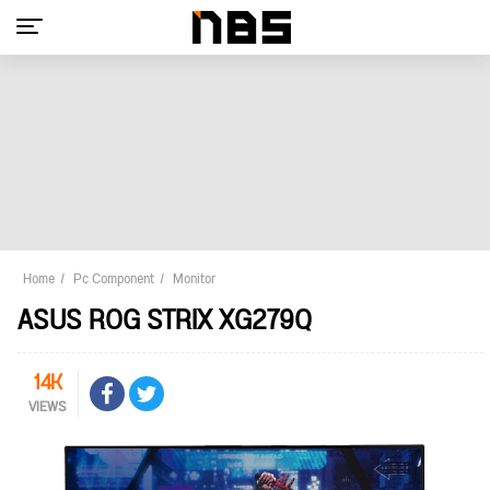
Home
Pc Component
Monitor
ASUS ROG STRIX XG279Q
14K
VIEWS