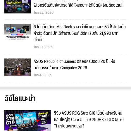
ฟีเจอร์จัดเต็มอัพเกรดก็ได้ ใครอยากได้โน้ตบุ๊คใหม่ต้องโดน!
Jun 22, 2026
6 โน้ตบุ๊คเทียบ MacBook ราคาน่าใช้ ชนตรงทุกซีรีส์! สเปคคุ้ม
ค่าตัว ตัดคลิปก็ได้ทำงานไหนก็เวิร์ค เริ่มต้น 21,990 บาท
เท่านั้น!
Jun 19, 2026
ASUS Republic of Gamers ฉลองครบรอบ 20 ปีแห่ง
นวัตกรรมในงาน Computex 2026
Jun 4, 2026
วิดีโอแนะนำ
รีวิว ASUS ROG Strix G18 โน้ตบุ๊คสำหรับคน
ชอบใหญ่ๆ Core Ultra 9 290HX + RTX 5070
Ti น่าโดนขนาดไหน?