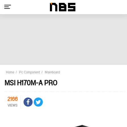
Home
Pc Component
Mainboard
MSI H170M-A PRO
2166
VIEWS