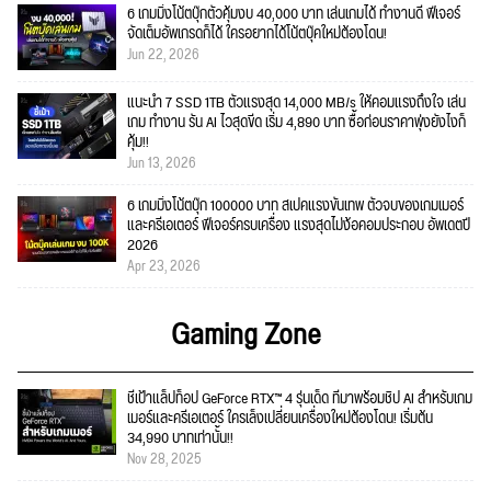
6 เกมมิ่งโน้ตบุ๊กตัวคุ้มงบ 40,000 บาท เล่นเกมได้ ทำงานดี ฟีเจอร์
จัดเต็มอัพเกรดก็ได้ ใครอยากได้โน้ตบุ๊คใหม่ต้องโดน!
Jun 22, 2026
แนะนำ 7 SSD 1TB ตัวแรงสุด 14,000 MB/s ให้คอมแรงถึงใจ เล่น
เกม ทำงาน รัน AI ไวสุดขีด เริ่ม 4,890 บาท ซื้อก่อนราคาพุ่งยังไงก็
คุ้ม!!
Jun 13, 2026
6 เกมมิ่งโน้ตบุ๊ก 100000 บาท สเปคแรงขั้นเทพ ตัวจบของเกมเมอร์
และครีเอเตอร์ ฟีเจอร์ครบเครื่อง แรงสุดไม่ง้อคอมประกอบ อัพเดตปี
2026
Apr 23, 2026
Gaming Zone
ชี้เป้าแล็ปท็อป GeForce RTX™ 4 รุ่นเด็ด ที่มาพร้อมชิป AI สำหรับเกม
เมอร์และครีเอเตอร์ ใครเล็งเปลี่ยนเครื่องใหม่ต้องโดน! เริ่มต้น
34,990 บาทเท่านั้น!!
Nov 28, 2025