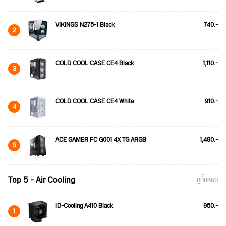
VIKINGS N275-1 Black
740.-
2
COLD COOL CASE CE4 Black
1,110.-
3
COLD COOL CASE CE4 White
910.-
4
ACE GAMER FC G001 4X TG ARGB
1,490.-
5
Top 5 - Air Cooling
ดูทั้งหมด
ID-Cooling A410 Black
950.-
1