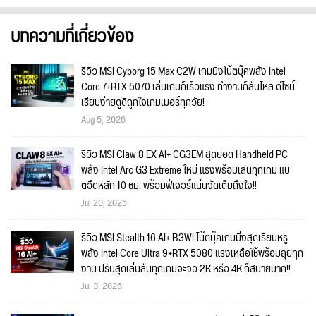
บทความที่เกี่ยวข้อง
รีวิว MSI Cyborg 15 Max C2W เกมมิ่งโน้ตบุ๊คพลัง Intel
Core 7+RTX 5070 เล่นเกมก็เร็วแรง ทำงานก็ลื่นไหล ดีไซน์
เรียบง่ายดูดีถูกใจเกมเมอร์ทุกวัย!
Aug 5, 2026
รีวิว MSI Claw 8 EX AI+ CG3EM สุดยอด Handheld PC
พลัง Intel Arc G3 Extreme ใหม่ แรงพร้อมเล่นทุกเกม แบ
ตอึดหลัก 10 ชม. พร้อมฟีเจอร์แน่นจัดเต็มถึงใจ!!
Jul 20, 2026
รีวิว MSI Stealth 16 AI+ B3WI โน้ตบุ๊คเกมมิ่งสุดเรียบหรู
พลัง Intel Core Ultra 9+RTX 5080 แรงเหลือใช้พร้อมลุยทุก
งาน ปรับสุดเล่นลื่นทุกเกมจะจอ 2K หรือ 4K ก็สบายมาก!!
Jul 3, 2026