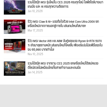
รวมโน้ตบุ๊ก MSI รุ่นใหม่ใน CES 2026 ครบทุกไลน์ ไลฟ์สไตล์บางเบา
เกมมิ่ง และ AI ครบทุกความต้องการ
Jan 10, 2026
รีวิว MSI Claw 8 AI+ แรงถึงใจด้วย Intel Core Ultra 200V ยก
เครื่องใหม่จากภายนอกสู่ภายใน เล่นเกมไหนก็สบาย!!
Mar 17, 2025
รีวิว MSI Vector A16 HX A8W จับคู่ของแรง Ryzen 9+RTX 5070
Ti เกิดมาลุยงานหนัก เล่นเกมไหนก็ไหลลื่น ฟีเจอร์แน่นไม่แพ้เรือธงใน
งบ 65,990 บาทเท่านั้น!
Nov 10, 2025
รวมโน๊ตบุ๊ค MSI จากงาน CES 2025 ยกเครื่องใหม่ได้สเปคแรง
ดีไซน์สวยไม่เหมือนใครทั้งสายทำงานและเกมมิ่ง
Jan 14, 2025