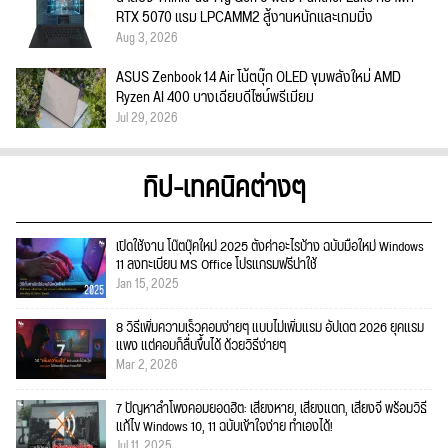
RTX 5070 แรม LPCAMM2 สู้งานหนักและเกมมิ่ง
Aug 3, 2026
ASUS Zenbook 14 Air โน้ตบุ๊ก OLED ขุมพลังใหม่ AMD
Ryzen AI 400 บางเฉียบดีไซน์พรีเมียม
Jul 29, 2026
ทิป-เทคนิคต่างๆ
เปิดใช้งาน โน๊ตบุ๊คใหม่ 2025 ตั้งค่าอะไรบ้าง ฉบับมือใหม่ Windows
11 ลงทะเบียน MS Office โปรแกรมฟรีน่าใช้
Jan 15, 2025
8 วิธีเพิ่มความเร็วคอมง่ายๆ แบบไม่เพิ่มแรม อัปเดต 2026 ยุคแรม
แพง แต่คอมก็ลื่นขึ้นได้ ด้วยวิธีง่ายๆ
Mar 2, 2026
7 ปัญหาลำโพงคอมยอดฮิต: เสียงหาย, เสียงแตก, เสียงจี่ พร้อมวิธี
แก้ไข Windows 10, 11 ฉบับเข้าใจง่าย ทำเองได้!
Jul 11, 2025