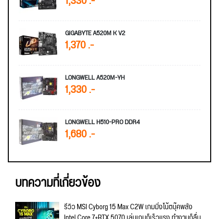
1,330 .-
GIGABYTE A520M K V2
1,370 .-
LONGWELL A520M-YH
1,330 .-
LONGWELL H510-PRO DDR4
1,680 .-
บทความที่เกี่ยวข้อง
รีวิว MSI Cyborg 15 Max C2W เกมมิ่งโน้ตบุ๊คพลัง
Intel Core 7+RTX 5070 เล่นเกมก็เร็วแรง ทำงานก็ลื่น