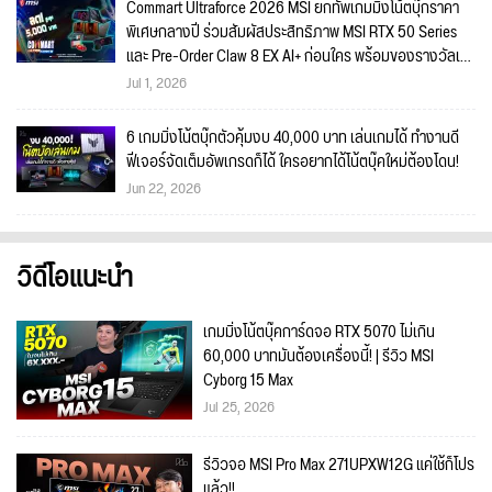
Commart Ultraforce 2026 MSI ยกทัพเกมมิ่งโน้ตบุ๊กราคา
พิเศษกลางปี ร่วมสัมผัสประสิทธิภาพ MSI RTX 50 Series
และ Pre-Order Claw 8 EX AI+ ก่อนใคร พร้อมของรางวัลเข้า
ร่วมกิจกรรมในงาน!
Jul 1, 2026
6 เกมมิ่งโน้ตบุ๊กตัวคุ้มงบ 40,000 บาท เล่นเกมได้ ทำงานดี
ฟีเจอร์จัดเต็มอัพเกรดก็ได้ ใครอยากได้โน้ตบุ๊คใหม่ต้องโดน!
Jun 22, 2026
วิดีโอแนะนำ
เกมมิ่งโน้ตบุ๊คการ์ดจอ RTX 5070 ไม่เกิน
60,000 บาทมันต้องเครื่องนี้! | รีวิว MSI
Cyborg 15 Max
Jul 25, 2026
รีวิวจอ MSI Pro Max 271UPXW12G แค่ใช้ก็โปร
แล้ว!!