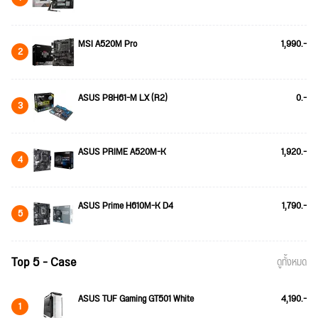
MSI A520M Pro
1,990.-
2
ASUS P8H61-M LX (R2)
0.-
3
ASUS PRIME A520M-K
1,920.-
4
ASUS Prime H610M-K D4
1,790.-
5
Top 5 - Case
ดูทั้งหมด
ASUS TUF Gaming GT501 White
4,190.-
1