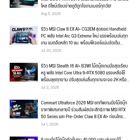
ไหล ดีไซน์เรียบง่ายดูดีถูกใจเกมเมอร์ทุกวัย!
Aug 5, 2026
รีวิว MSI Claw 8 EX AI+ CG3EM สุดยอด Handheld
PC พลัง Intel Arc G3 Extreme ใหม่ แรงพร้อมเล่นทุก
เกม แบตอึดหลัก 10 ชม. พร้อมฟีเจอร์แน่นจัดเต็ม
ถึงใจ!!
Jul 20, 2026
รีวิว MSI Stealth 16 AI+ B3WI โน้ตบุ๊คเกมมิ่งสุดเรียบ
หรู พลัง Intel Core Ultra 9+RTX 5080 แรงเหลือใช้
พร้อมลุยทุกงาน ปรับสุดเล่นลื่นทุกเกมจะจอ 2K หรือ
4K ก็สบายมาก!!
Jul 3, 2026
Commart Ultraforce 2026 MSI ยกทัพเกมมิ่งโน้ตบุ๊ก
ราคาพิเศษกลางปี ร่วมสัมผัสประสิทธิภาพ MSI RTX
50 Series และ Pre-Order Claw 8 EX AI+ ก่อนใคร
พร้อมของรางวัลเข้าร่วมกิจกรรมในงาน!
Jul 1, 2026
6 เกมมิ่งโน้ตบุ๊กตัวคุ้มงบ 40,000 บาท เล่นเกมได้