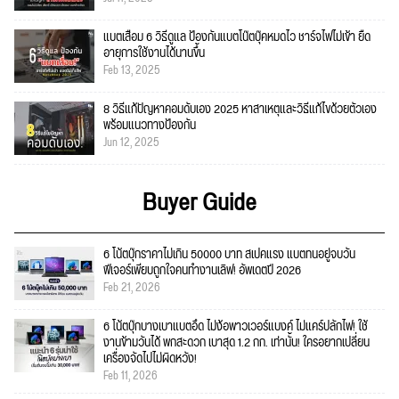
แบตเสื่อม 6 วิธีดูแล ป้องกันแบตโน๊ตบุ๊คหมดไว ชาร์จไฟไม่เข้า ยืด
อายุการใช้งานได้นานขึ้น
Feb 13, 2025
8 วิธีแก้ปัญหาคอมดับเอง 2025 หาสาเหตุและวิธีแก้ไขด้วยตัวเอง
พร้อมแนวทางป้องกัน
Jun 12, 2025
Buyer Guide
6 โน้ตบุ๊กราคาไม่เกิน 50000 บาท สเปคแรง แบตทนอยู่จบวัน
ฟีเจอร์เพียบถูกใจคนทำงานเลิฟ! อัพเดตปี 2026
Feb 21, 2026
6 โน้ตบุ๊กบางเบาแบตอึด ไม่ง้อพาวเวอร์แบงค์ ไม่แคร์ปลั๊กไฟ! ใช้
งานข้ามวันได้ พกสะดวก เบาสุด 1.2 กก. เท่านั้น! ใครอยากเปลี่ยน
เครื่องจัดไปไม่ผิดหวัง!
Feb 11, 2026