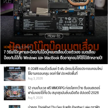
HOW TO
• Aug 5, 2026
7 วิธีแก้ปัญหาและป้องกันโน๊ตบุ๊คแบตเสื่อมด้วยตัวเอง แบตเสื่อม
ป้องกันได้ทั้ง Windows และ MacBook ยืดอายุคอมให้ใช้ได้อีกหลายปี!
6 มินิพีซี คอมจิ๋วเริ่มแค่ 5 พัน มีครบไม่ต้องประกอบคอมใหม่
ใช้งานครอบคลุม ลดค่าไฟ ประหยัดพื้นที่
Aug 3, 2026
12 เกมเก็บเวล ฟรี MMORPG ท่องโลกกว้าง ตีมอนสเตอร์
ฟาร์มของได้ทั้งวัน สนุกสุดมันส์บนมือถือ อัปเดตปี 2026
Aug 5, 2026
น่าลอง ThinkPad T1g Gen 9 พลัง Panther Lake กราฟิก