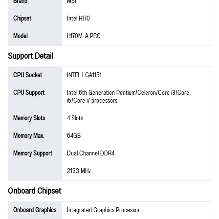
Brand
MSI
Chipset
Intel H170
Model
H170M-A PRO
Support Detail
CPU Socket
INTEL LGA1151
CPU Support
Intel 6th Generation Pentium/Celeron/Core i3/Core
i5/Core i7 processors
Memory Slots
4 Slots
Memory Max.
64GB
Memory Support
Dual Channel DDR4
2133 MHz
Onboard Chipset
Onboard Graphics
Integrated Graphics Processor