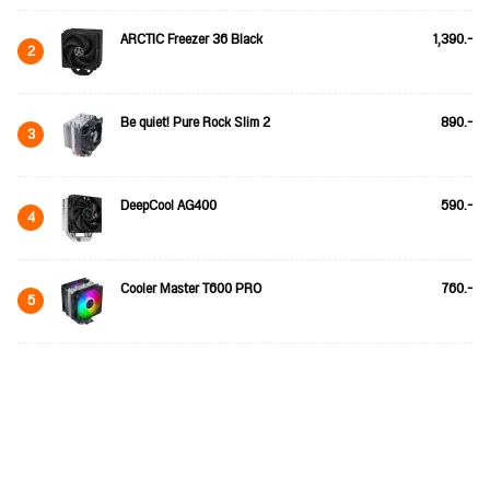
ARCTIC Freezer 36 Black
1,390.-
2
Be quiet! Pure Rock Slim 2
890.-
3
DeepCool AG400
590.-
4
Cooler Master T600 PRO
760.-
5