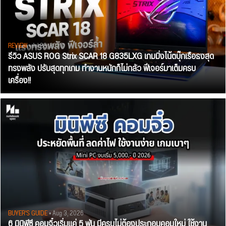
REVIEW
• Jul 28, 2026
รีวิว ASUS ROG Strix SCAR 18 G835LXG เกมมิ่งโน้ตบุ๊กเรือธงสุด
ทรงพลัง ปรับสุดทุกเกม ทำงานหนักก็ไม่กลัว ฟีเจอร์มาเต็มครบ
เครื่อง!!
BUYER'S GUIDE
• Aug 3, 2026
6 มินิพีซี คอมจิ๋วเริ่มแค่ 5 พัน มีครบไม่ต้องประกอบคอมใหม่ ใช้งาน