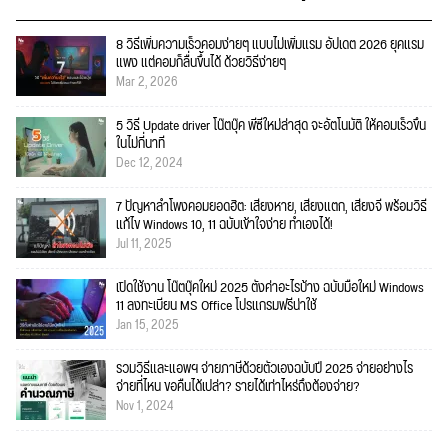
8 วิธีเพิ่มความเร็วคอมง่ายๆ แบบไม่เพิ่มแรม อัปเดต 2026 ยุคแรม
แพง แต่คอมก็ลื่นขึ้นได้ ด้วยวิธีง่ายๆ
Mar 2, 2026
5 วิธี Update driver โน๊ตบุ๊ค พีซีใหม่ล่าสุด จะอัตโนมัติ ให้คอมเร็วขึ้น
ในไม่กี่นาที
Dec 12, 2024
7 ปัญหาลำโพงคอมยอดฮิต: เสียงหาย, เสียงแตก, เสียงจี่ พร้อมวิธี
แก้ไข Windows 10, 11 ฉบับเข้าใจง่าย ทำเองได้!
Jul 11, 2025
เปิดใช้งาน โน๊ตบุ๊คใหม่ 2025 ตั้งค่าอะไรบ้าง ฉบับมือใหม่ Windows
11 ลงทะเบียน MS Office โปรแกรมฟรีน่าใช้
Jan 15, 2025
รวมวิธีและแอพฯ จ่ายภาษีด้วยตัวเองฉบับปี 2025 จ่ายอย่างไร
จ่ายที่ไหน ขอคืนได้เปล่า? รายได้เท่าไหร่ถึงต้องจ่าย?
Nov 1, 2024