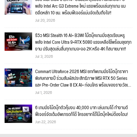
พลัง Intel Arc G3 Extreme ใหม่ แรงพร้อมเล่นทุกเกม แบ
ตอึดหลัก 10 ชม. พร้อมฟีเจอร์แน่นจัดเต็มถึงใจ!!
Jul 20, 2026
รีวิว MSI Stealth 16 AI+ B3WI โน้ตบุ๊คเกมมิ่งสุดเรียบหรู
พลัง Intel Core Ultra 9+RTX 5080 แรงเหลือใช้พร้อมลุยทุก
งาน ปรับสุดเล่นลื่นทุกเกมจะจอ 2K หรือ 4K ก็สบายมาก!!
Jul 3, 2026
Commart Ultraforce 2026 MSI ยกทัพเกมมิ่งโน้ตบุ๊กราคา
พิเศษกลางปี ร่วมสัมผัสประสิทธิภาพ MSI RTX 50 Series
และ Pre-Order Claw 8 EX AI+ ก่อนใคร พร้อมของรางวัลเข้า
ร่วมกิจกรรมในงาน!
Jul 1, 2026
6 เกมมิ่งโน้ตบุ๊กตัวคุ้มงบ 40,000 บาท เล่นเกมได้ ทำงานดี
ฟีเจอร์จัดเต็มอัพเกรดก็ได้ ใครอยากได้โน้ตบุ๊คใหม่ต้องโดน!
Jun 22, 2026