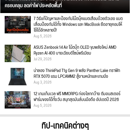
ครอบคลุม ลดค่าไฟ ประหยัดพื้นที่
7 วิธีแก้ปัญหาและป้องกันโน๊ตบุ๊คแบตเสื่อมด้วยตัวเอง แบต
เสื่อมป้องกันได้ทั้ง Windows และ MacBook ยืดอายุคอมให้
ใช้ได้อีกหลายปี!
Aug 5, 2026
ASUS Zenbook 14 Air โน้ตบุ๊ก OLED ขุมพลังใหม่ AMD
Ryzen AI 400 บางเฉียบดีไซน์พรีเมียม
Jul 29, 2026
น่าลอง ThinkPad T1g Gen 9 พลัง Panther Lake กราฟิก
RTX 5070 แรม LPCAMM2 สู้งานหนักและเกมมิ่ง
Aug 3, 2026
12 เกมเก็บเวล ฟรี MMORPG ท่องโลกกว้าง ตีมอนสเตอร์
ฟาร์มของได้ทั้งวัน สนุกสุดมันส์บนมือถือ อัปเดตปี 2026
Aug 5, 2026
ทิป-เทคนิคต่างๆ