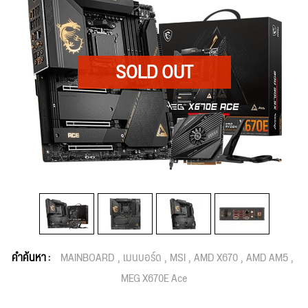
คำค้นหา :
MAINBOARD
เมนบอร์ด
MSI
AMD X670
AMD AM5
MEG X670E Ace