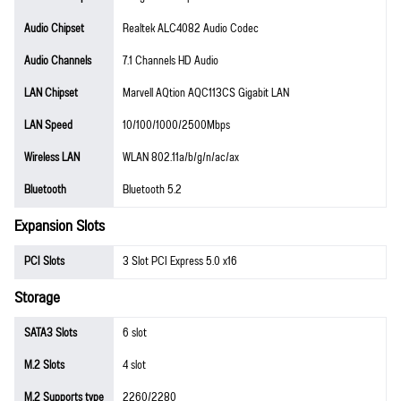
Audio Chipset
Realtek ALC4082 Audio Codec
Audio Channels
7.1 Channels HD Audio
LAN Chipset
Marvell AQtion AQC113CS Gigabit LAN
LAN Speed
10/100/1000/2500Mbps
Wireless LAN
WLAN 802.11a/​b/​g/​n/​ac/​ax
Bluetooth
Bluetooth 5.2
Expansion Slots
PCI Slots
3 Slot PCI Express 5.0 x16
Storage
SATA3 Slots
6 slot
M.2 Slots
4 slot
M.2 Supports type
2260/2280