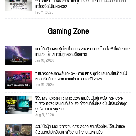
งานข้ามวันได้ พกสะดวก เบาสุด 1.2 กก. เท่านั้น! ใครอยากเปลี่ยน
เครื่องจัดไปไม่ผิดหวัง!
Feb 11, 2026
Gaming Zone
รวมโน้ตบุ๊ก MSI รุ่นใหม่ใน CES 2026 ครบทุกไลน์ ไลฟ์สไตล์บางเบา
เกมมิ่ง และ AI ครบทุกความต้องการ
Jan 10, 2026
7 หน้าจอคอมภาพลื่น 540Hz สาย FPS ถูกใจ เล่นเกมไหนก็วินไป
หมด! เริ่มต้น 14,900 บาทเท่านั้น อัปเดตปี 2025
Jan 19, 2025
รีวิว MSI Cyborg 15 Max C2W เกมมิ่งโน้ตบุ๊คพลัง Intel Core
7+RTX 5070 เล่นเกมก็เร็วแรง ทำงานก็ลื่นไหล ดีไซน์เรียบง่ายดูดี
ถูกใจเกมเมอร์ทุกวัย!
Aug 5, 2026
รวมโน๊ตบุ๊ค MSI จากงาน CES 2025 ยกเครื่องใหม่ได้สเปคแรง
ดีไซน์สวยไม่เหมือนใครทั้งสายทำงานและเกมมิ่ง