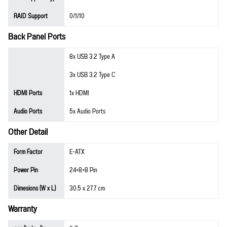
RAID Support
0/1/10
Back Panel Ports
8x USB 3.2 Type A
3x USB 3.2 Type C
HDMI Ports
1x HDMI
Audio Ports
5x Audio Ports
Other Detail
Form Factor
E-ATX
Power Pin
24+8+8 Pin
Dimesions (W x L)
30.5 x 27.7 cm
Warranty