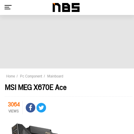
Home
Pc Component
Mainboard
MSI MEG X670E Ace
3064
VIEWS