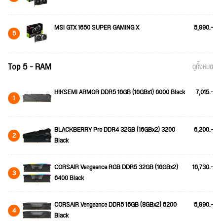
MSI GTX 1650 SUPER GAMING X
5,990.-
5
Top 5 - RAM
ดูทั้งหมด
HIKSEMI ARMOR DDR5 16GB (16GBx1) 6000 Black
7,015.-
1
BLACKBERRY Pro DDR4 32GB (16GBx2) 3200
6,200.-
2
Black
CORSAIR Vengeance RGB DDR5 32GB (16GBx2)
16,730.-
3
6400 Black
CORSAIR Vengeance DDR5 16GB (8GBx2) 5200
5,990.-
4
Black