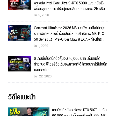
หรู พลัง Intel Core Ultra 9+RTX 5080 แรงเหลือใช้
พร้อมลุยทุกงาน ปรับสุดเล่นลื่นทุกเกมจะจอ 2K หรือ
4K ก็สบายมาก!!
Jul 3, 2026
Commart Ultraforce 2026 MSI ยกทัพเกมมิ่งโน้ตบุ๊ก
ราคาพิเศษกลางปี ร่วมสัมผัสประสิทธิภาพ MSI RTX
50 Series และ Pre-Order Claw 8 EX AI+ ก่อนใคร
พร้อมของรางวัลเข้าร่วมกิจกรรมในงาน!
Jul 1, 2026
6 เกมมิ่งโน้ตบุ๊กตัวคุ้มงบ 40,000 บาท เล่นเกมได้
ทำงานดี ฟีเจอร์จัดเต็มอัพเกรดก็ได้ ใครอยากได้โน้ตบุ๊ค
ใหม่ต้องโดน!
Jun 22, 2026
วิดีโอแนะนำ
เกมมิ่งโน้ตบุ๊คการ์ดจอ RTX 5070 ไม่เกิน
60,000 บาทมันต้องเครื่องนี้! | รีวิว MSI