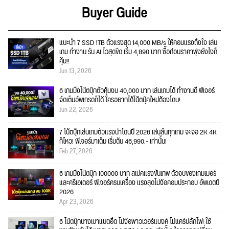
Buyer Guide
แนะนำ 7 SSD 1TB ตัวแรงสุด 14,000 MB/s ให้คอมแรงถึงใจ เล่น
เกม ทำงาน รัน AI ไวสุดขีด เริ่ม 4,890 บาท ซื้อก่อนราคาพุ่งยังไงก็
คุ้ม!!
Jun 13, 2026
6 เกมมิ่งโน้ตบุ๊กตัวคุ้มงบ 40,000 บาท เล่นเกมได้ ทำงานดี ฟีเจอร์
จัดเต็มอัพเกรดก็ได้ ใครอยากได้โน้ตบุ๊คใหม่ต้องโดน!
Jun 22, 2026
7 โน้ตบุ๊กเล่นเกมตัวแรงน่าโดนปี 2026 เล่นลื่นทุกเกม จะจอ 2K 4K
ก็ไหว! ฟีเจอร์มาเต็ม เริ่มต้น 46,990.- เท่านั้น!
Feb 27, 2026
6 เกมมิ่งโน้ตบุ๊ก 100000 บาท สเปคแรงขั้นเทพ ตัวจบของเกมเมอร์
และครีเอเตอร์ ฟีเจอร์ครบเครื่อง แรงสุดไม่ง้อคอมประกอบ อัพเดตปี
2026
Apr 23, 2026
6 โน้ตบุ๊กบางเบาแบตอึด ไม่ง้อพาวเวอร์แบงค์ ไม่แคร์ปลั๊กไฟ! ใช้