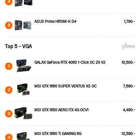
4
ASUS Prime H610M-K D4
1,790.-
5
Top 5 - VGA
ดูทั้งหมด
GALAX GeForce RTX 4060 1-Click OC 2X V2
10,500.-
1
MSI GTX 1660 SUPER VENTUS XS OC
7,690.-
2
MSI GTX 1650 AERO ITX 4G OCV1
4,490.-
3
MSI GTX 1660 Ti GAMING 6G
12,590.-
4