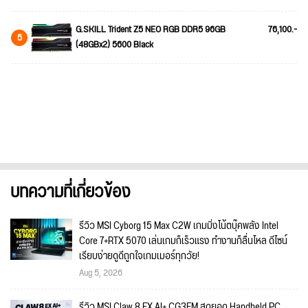
G.SKILL Trident Z5 NEO RGB DDR5 96GB
76,100.-
5
(48GBx2) 5600 Black
บทความที่เกี่ยวข้อง
รีวิว MSI Cyborg 15 Max C2W เกมมิ่งโน้ตบุ๊คพลัง Intel
Core 7+RTX 5070 เล่นเกมก็เร็วแรง ทำงานก็ลื่นไหล ดีไซน์
เรียบง่ายดูดีถูกใจเกมเมอร์ทุกวัย!
Aug 5, 2026
รีวิว MSI Claw 8 EX AI+ CG3EM สุดยอด Handheld PC