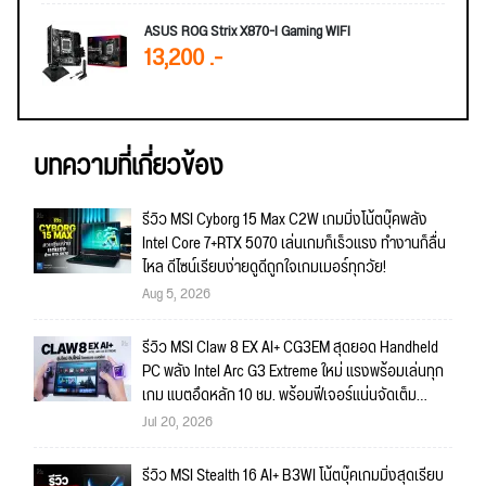
ASUS ROG Strix X870-I Gaming WIFI
13,200 .-
บทความที่เกี่ยวข้อง
รีวิว MSI Cyborg 15 Max C2W เกมมิ่งโน้ตบุ๊คพลัง
Intel Core 7+RTX 5070 เล่นเกมก็เร็วแรง ทำงานก็ลื่น
ไหล ดีไซน์เรียบง่ายดูดีถูกใจเกมเมอร์ทุกวัย!
Aug 5, 2026
รีวิว MSI Claw 8 EX AI+ CG3EM สุดยอด Handheld
PC พลัง Intel Arc G3 Extreme ใหม่ แรงพร้อมเล่นทุก
เกม แบตอึดหลัก 10 ชม. พร้อมฟีเจอร์แน่นจัดเต็ม
ถึงใจ!!
Jul 20, 2026
รีวิว MSI Stealth 16 AI+ B3WI โน้ตบุ๊คเกมมิ่งสุดเรียบ