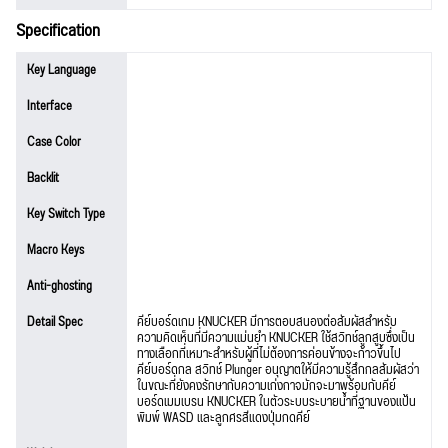
Specification
Key Language
Interface
Case Color
Backlit
Key Switch Type
Macro Keys
Anti-ghosting
Detail Spec
คีย์บอร์ดเกม KNUCKER มีการตอบสนองต่อสัมผัสสำหรับ
ความคิดเห็นที่มีความแม่นยำ KNUCKER ใช้สวิทช์ลูกสูบซึ่งเป็น
ทางเลือกที่เหมาะสำหรับผู้ที่ไม่ต้องการค่อนข้างจะก้าวขึ้นไป
คีย์บอร์ดกล สวิทช์ Plunger อนุญาตให้มีความรู้สึกกลสัมผัสว่า
ในขณะที่ยังคงรักษากับความเก่งกาจมักจะมาพร้อมกับคีย์
บอร์ดเมมเบรน KNUCKER ในตัวระบบระบายน้ำที่ฐานของแป้น
พิมพ์ WASD และลูกศรสีแดงปุ่มกดคีย์