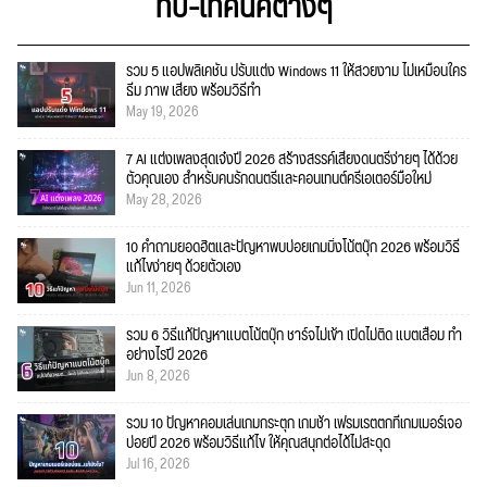
ทิป-เทคนิคต่างๆ
รวม 5 แอปพลิเคชัน ปรับแต่ง Windows 11 ให้สวยงาม ไม่เหมือนใคร
ธีม ภาพ เสียง พร้อมวิธีทำ
May 19, 2026
7 AI แต่งเพลงสุดเจ๋งปี 2026 สร้างสรรค์เสียงดนตรีง่ายๆ ได้ด้วย
ตัวคุณเอง สำหรับคนรักดนตรีและคอนเทนต์ครีเอเตอร์มือใหม่
May 28, 2026
10 คำถามยอดฮิตและปัญหาพบบ่อยเกมมิ่งโน้ตบุ๊ก 2026 พร้อมวิธี
แก้ไขง่ายๆ ด้วยตัวเอง
Jun 11, 2026
รวม 6 วิธีแก้ปัญหาแบตโน้ตบุ๊ก ชาร์จไม่เข้า เปิดไม่ติด แบตเสื่อม ทำ
อย่างไรปี 2026
Jun 8, 2026
รวม 10 ปัญหาคอมเล่นเกมกระตุก เกมช้า เฟรมเรตตกที่เกมเมอร์เจอ
บ่อยปี 2026 พร้อมวิธีแก้ไข ให้คุณสนุกต่อได้ไม่สะดุด
Jul 16, 2026