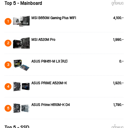
Top 5 - Mainboard
ดูทั้งหมด
MSI B650M Gaming Plus WIFI
4,100.-
1
MSI A520M Pro
1,990.-
2
ASUS P8H61-M LX (R2)
0.-
3
ASUS PRIME A520M-K
1,920.-
4
ASUS Prime H610M-K D4
1,790.-
5
Top 5 - SSD
ดูทั้งหมด