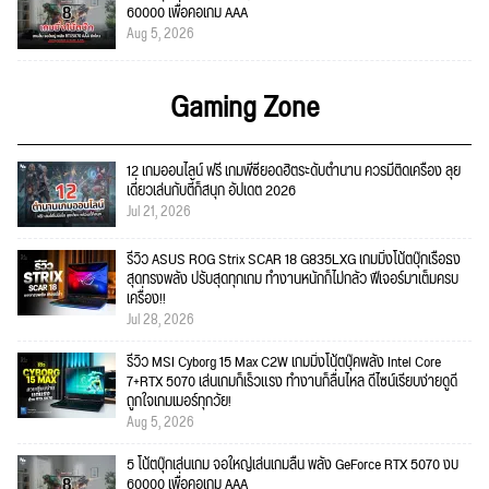
60000 เพื่อคอเกม AAA
Aug 5, 2026
Gaming Zone
12 เกมออนไลน์ ฟรี เกมพีซียอดฮิตระดับตำนาน ควรมีติดเครื่อง ลุย
เดี่ยวเล่นกับตี้ก็สนุก อัปเดต 2026
Jul 21, 2026
รีวิว ASUS ROG Strix SCAR 18 G835LXG เกมมิ่งโน้ตบุ๊กเรือธง
สุดทรงพลัง ปรับสุดทุกเกม ทำงานหนักก็ไม่กลัว ฟีเจอร์มาเต็มครบ
เครื่อง!!
Jul 28, 2026
รีวิว MSI Cyborg 15 Max C2W เกมมิ่งโน้ตบุ๊คพลัง Intel Core
7+RTX 5070 เล่นเกมก็เร็วแรง ทำงานก็ลื่นไหล ดีไซน์เรียบง่ายดูดี
ถูกใจเกมเมอร์ทุกวัย!
Aug 5, 2026
5 โน้ตบุ๊กเล่นเกม จอใหญ่เล่นเกมลื่น พลัง GeForce RTX 5070 งบ
60000 เพื่อคอเกม AAA