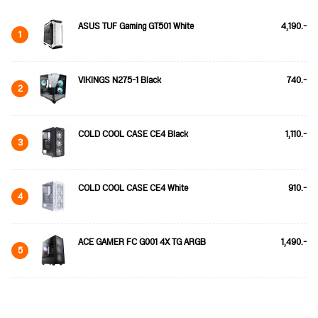
ASUS TUF Gaming GT501 White
4,190.-
1
VIKINGS N275-1 Black
740.-
2
COLD COOL CASE CE4 Black
1,110.-
3
COLD COOL CASE CE4 White
910.-
4
ACE GAMER FC G001 4X TG ARGB
1,490.-
5