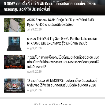
6 มินิพีซี คอมจิ๋วเริ่มแค่ 5 พัน มีครบไม่ต้องประกอบคอมใหม่ ใช้งาน
ครอบคลุม ลดค่าไฟ ประหยัดพื้นที่
ASUS Zenbook 14 Air โน้ตบุ๊ก OLED ขุมพลังใหม่ AMD
Ryzen AI 400 บางเฉียบดีไซน์พรีเมียม
Jul 29, 2026
น่าลอง ThinkPad T1g Gen 9 พลัง Panther Lake กราฟิก
RTX 5070 แรม LPCAMM2 สู้งานหนักและเกมมิ่ง
Aug 3, 2026
7 วิธีแก้ปัญหาและป้องกันโน๊ตบุ๊คแบตเสื่อมด้วยตัวเอง แบต
เสื่อมป้องกันได้ทั้ง Windows และ MacBook ยืดอายุคอมให้
ใช้ได้อีกหลายปี!
Aug 5, 2026
12 เกมเก็บเวล ฟรี MMORPG ท่องโลกกว้าง ตีมอนสเตอร์
ฟาร์มของได้ทั้งวัน สนุกสุดมันส์บนมือถือ อัปเดตปี 2026
Aug 5, 2026