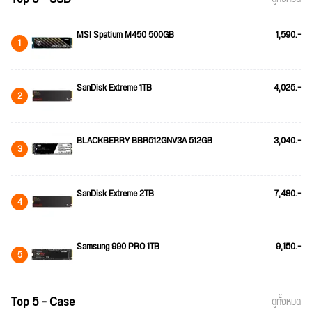
MSI Spatium M450 500GB
1,590.-
1
SanDisk Extreme 1TB
4,025.-
2
BLACKBERRY BBR512GNV3A 512GB
3,040.-
3
SanDisk Extreme 2TB
7,480.-
4
Samsung 990 PRO 1TB
9,150.-
5
Top 5 - Case
ดูทั้งหมด