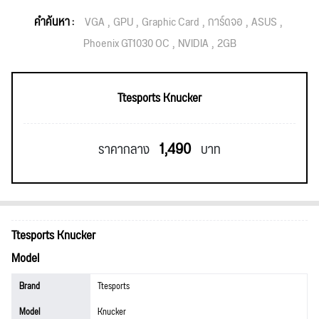
คำค้นหา :
VGA
GPU
Graphic Card
การ์ดจอ
ASUS
Phoenix GT1030 OC
NVIDIA
2GB
Ttesports Knucker
1,490
ราคากลาง
บาท
Ttesports Knucker
Model
Brand
Ttesports
Model
Knucker