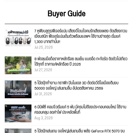
Buyer Guide
7 หูฟังบลูทูธฟีเจอร์แน่น เสียงดีโดนใจคนรักเสียงเพลง ตัดเสียงกวน
เงียบสนิท ฟีเจอร์แน่นเต็มตัวพร้อมแอพฯ ใช้งานง่ายสุด เริ่มแค่
1,300 บาทเท่านั้น!!
Jul 25, 2026
8 พัดลมมือถือราคาหลักร้อย ลมเย็น แบตอึด กะทัดรัด ติดตัวไปเที่ยว
ได้ทุกที่ ราคาแค่หลักร้อย ปี 2026
Jul 27, 2026
5 โน้ตบุ๊กทำงาน กราฟิก ปั้นโมเดล 3D ตัดต่อวีดีโอเบื้องต้นงบ
50000 จอใหญ่ เล่นเกมลื่น อัปเดตสิงหาคม 2569
Jul 31, 2026
6 มินิพีซี คอมจิ๋วเริ่มแค่ 5 พัน มีครบไม่ต้องประกอบคอมใหม่ ใช้งาน
ครอบคลุม ลดค่าไฟ ประหยัดพื้นที่
Aug 3, 2026
5 โน้ตบุ๊กเล่นเกม จอใหญ่เล่นเกมลื่น พลัง GeForce RTX 5070 งบ