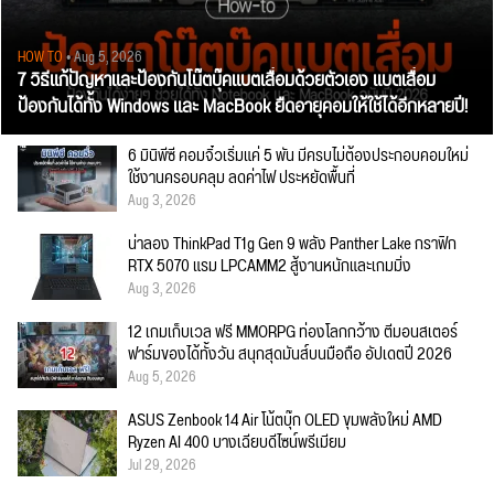
HOW TO
• Aug 5, 2026
7 วิธีแก้ปัญหาและป้องกันโน๊ตบุ๊คแบตเสื่อมด้วยตัวเอง แบตเสื่อม
ป้องกันได้ทั้ง Windows และ MacBook ยืดอายุคอมให้ใช้ได้อีกหลายปี!
6 มินิพีซี คอมจิ๋วเริ่มแค่ 5 พัน มีครบไม่ต้องประกอบคอมใหม่
ใช้งานครอบคลุม ลดค่าไฟ ประหยัดพื้นที่
Aug 3, 2026
น่าลอง ThinkPad T1g Gen 9 พลัง Panther Lake กราฟิก
RTX 5070 แรม LPCAMM2 สู้งานหนักและเกมมิ่ง
Aug 3, 2026
12 เกมเก็บเวล ฟรี MMORPG ท่องโลกกว้าง ตีมอนสเตอร์
ฟาร์มของได้ทั้งวัน สนุกสุดมันส์บนมือถือ อัปเดตปี 2026
Aug 5, 2026
ASUS Zenbook 14 Air โน้ตบุ๊ก OLED ขุมพลังใหม่ AMD
Ryzen AI 400 บางเฉียบดีไซน์พรีเมียม
Jul 29, 2026