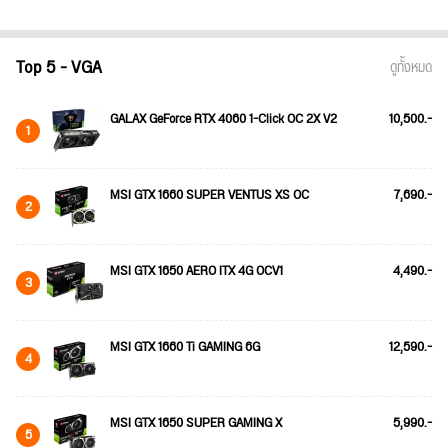
Top 5 - VGA
ดูทั้งหมด
GALAX GeForce RTX 4060 1-Click OC 2X V2
10,500.-
1
MSI GTX 1660 SUPER VENTUS XS OC
7,690.-
2
MSI GTX 1650 AERO ITX 4G OCV1
4,490.-
3
MSI GTX 1660 Ti GAMING 6G
12,590.-
4
MSI GTX 1650 SUPER GAMING X
5,990.-
5