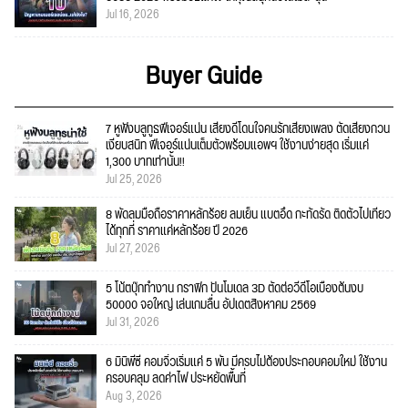
Jul 16, 2026
Buyer Guide
7 หูฟังบลูทูธฟีเจอร์แน่น เสียงดีโดนใจคนรักเสียงเพลง ตัดเสียงกวน
เงียบสนิท ฟีเจอร์แน่นเต็มตัวพร้อมแอพฯ ใช้งานง่ายสุด เริ่มแค่
1,300 บาทเท่านั้น!!
Jul 25, 2026
8 พัดลมมือถือราคาหลักร้อย ลมเย็น แบตอึด กะทัดรัด ติดตัวไปเที่ยว
ได้ทุกที่ ราคาแค่หลักร้อย ปี 2026
Jul 27, 2026
5 โน้ตบุ๊กทำงาน กราฟิก ปั้นโมเดล 3D ตัดต่อวีดีโอเบื้องต้นงบ
50000 จอใหญ่ เล่นเกมลื่น อัปเดตสิงหาคม 2569
Jul 31, 2026
6 มินิพีซี คอมจิ๋วเริ่มแค่ 5 พัน มีครบไม่ต้องประกอบคอมใหม่ ใช้งาน
ครอบคลุม ลดค่าไฟ ประหยัดพื้นที่
Aug 3, 2026