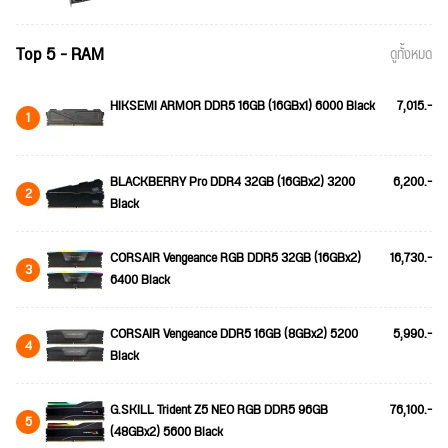
Top 5 - RAM
ดูทั้งหมด
HIKSEMI ARMOR DDR5 16GB (16GBx1) 6000 Black
7,015.-
1
BLACKBERRY Pro DDR4 32GB (16GBx2) 3200
6,200.-
2
Black
CORSAIR Vengeance RGB DDR5 32GB (16GBx2)
16,730.-
3
6400 Black
CORSAIR Vengeance DDR5 16GB (8GBx2) 5200
5,990.-
4
Black
G.SKILL Trident Z5 NEO RGB DDR5 96GB
76,100.-
5
(48GBx2) 5600 Black