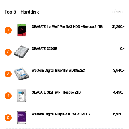
Top 5 - Harddisk
ดูทั้งหมด
SEAGATE IronWolf Pro NAS HDD +Rescue 24TB
31,260.-
1
SEAGATE 320GB
0.-
2
Western Digital Blue 1TB WD10EZEX
3,540.-
3
SEAGATE SkyHawk +Rescue 2TB
4,450.-
4
Western Digital Purple 4TB WD43PURZ
6,920.-
5