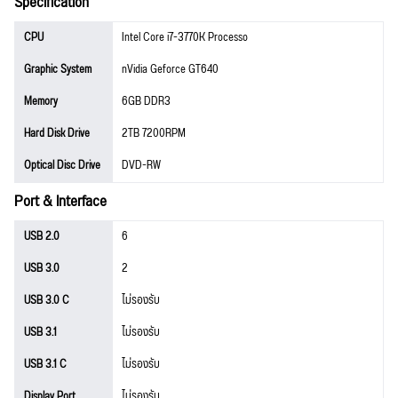
Specification
CPU
Intel Core i7-3770K Processo
Graphic System
nVidia Geforce GT640
Memory
6GB DDR3
Hard Disk Drive
2TB 7200RPM
Optical Disc Drive
DVD-RW
Port & Interface
USB 2.0
6
USB 3.0
2
USB 3.0 C
ไม่รองรับ
USB 3.1
ไม่รองรับ
USB 3.1 C
ไม่รองรับ
Display Port
ไม่รองรับ