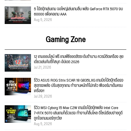
5 โน้ตบุ๊กเล่นเกม จอใหญ่เล่นเกมลื่น พลัง GeForce RTX 5070 งบ
60000 เพื่อคอเกม AAA
Aug 5, 2026
Gaming Zone
12 เกมออนไลน์ ฟรี เกมพีซียอดฮิตระดับตำนาน ควรมีติดเครื่อง ลุย
เดี่ยวเล่นกับตี้ก็สนุก อัปเดต 2026
Jul 21, 2026
รีวิว ASUS ROG Strix SCAR 18 G835LXG เกมมิ่งโน้ตบุ๊กเรือธง
สุดทรงพลัง ปรับสุดทุกเกม ทำงานหนักก็ไม่กลัว ฟีเจอร์มาเต็มครบ
เครื่อง!!
Jul 28, 2026
รีวิว MSI Cyborg 15 Max C2W เกมมิ่งโน้ตบุ๊คพลัง Intel Core
7+RTX 5070 เล่นเกมก็เร็วแรง ทำงานก็ลื่นไหล ดีไซน์เรียบง่ายดูดี
ถูกใจเกมเมอร์ทุกวัย!
Aug 5, 2026