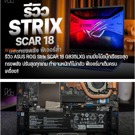
REVIEW
• Jul 28, 2026
รีวิว ASUS ROG Strix SCAR 18 G835LXG เกมมิ่งโน้ตบุ๊กเรือธงสุด
ทรงพลัง ปรับสุดทุกเกม ทำงานหนักก็ไม่กลัว ฟีเจอร์มาเต็มครบ
เครื่อง!!