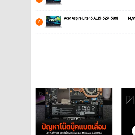
Acer Aspire Lite 15 AL15-52P-586H
14,9
5