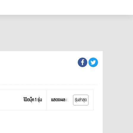
โน็ตบุ๊ค 1 รุ่น
แสดงผล :
รุ่นล่าสุด