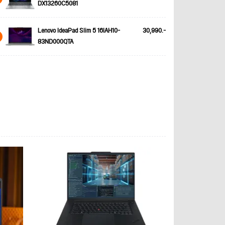
DX13260C5081
Lenovo IdeaPad Slim 5 16IAH10-
30,990.-
83ND000QTA