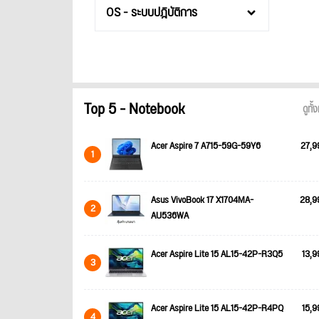
OS - ระบบปฎิบัติการ
Top 5 - Notebook
ดูทั
Acer Aspire 7 A715-59G-59Y6
27,9
1
Asus VivoBook 17 X1704MA-
28,9
2
AU536WA
Acer Aspire Lite 15 AL15-42P-R3Q5
13,9
3
Acer Aspire Lite 15 AL15-42P-R4PQ
15,9
4