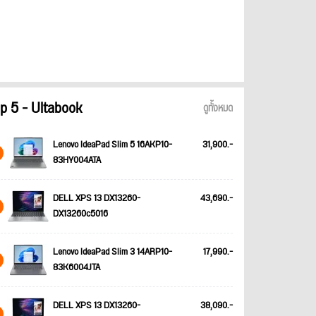
p 5 - Ultabook
ดูทั้งหมด
Lenovo IdeaPad Slim 5 16AKP10-
31,900.-
83HY004ATA
DELL XPS 13 DX13260-
43,690.-
DX13260c5016
Lenovo IdeaPad Slim 3 14ARP10-
17,990.-
83K6004JTA
DELL XPS 13 DX13260-
38,090.-