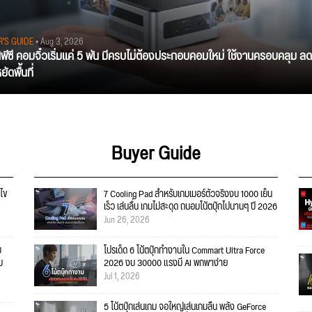
R'S GUIDE
• Aug 3, 2026
นิพีซี คอมจิ๋วเริ่มแค่ 5 พัน มีครบไม่ต้องประกอบคอมใหม่ ใช้งานครอบคลุม ลด
ัดพื้นที่
Buyer Guide
ไข
7 Cooling Pad สำหรับเกมเมอร์ตัวจริงงบ 1000 เย็น
เร็ว เล่นลื่น เกมไม่สะดุด ถนอมโน้ตบุ๊กไปนานๆ ปี 2026
Jun 26, 2026
บ
โปรเด็ด 6 โน้ตบุ๊กทำงานใน Commart Ultra Force
ม
2026 งบ 30000 แรงมี AI พกพาง่าย
Jul 1, 2026
5 โน้ตบุ๊กเล่นเกม จอใหญ่เล่นเกมลื่น พลัง GeForce