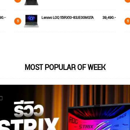
90.-
Lenovo LOQ 15IRX10-83JE00MGTA
39,490.-
5
5
MOST POPULAR OF WEEK