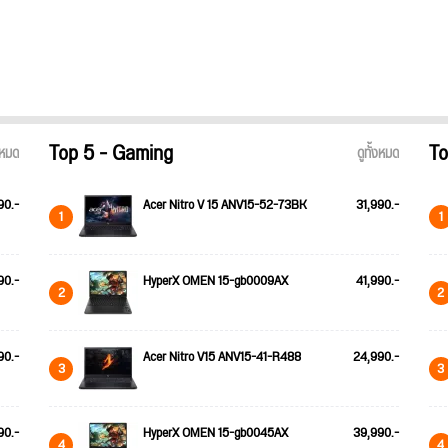
Top 5 - Gaming
To
้งหมด
ดูทั้งหมด
90.-
Acer Nitro V 15 ANV15-52-73BK
31,990.-
1
1
90.-
HyperX OMEN 15-gb0009AX
41,990.-
2
2
90.-
Acer Nitro V15 ANV15-41-R488
24,990.-
3
3
90.-
HyperX OMEN 15-gb0045AX
39,990.-
4
4