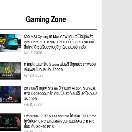
Gaming Zone
รีวิว MSI Cyborg 15 Max C2W เกมมิ่งโน้ตบุ๊คพลัง
Intel Core 7+RTX 5070 เล่นเกมก็เร็วแรง ทำงานก็
ลื่นไหล ดีไซน์เรียบง่ายดูดีถูกใจเกมเมอร์ทุกวัย!
Aug 5, 2026
11 เกมไดโนเสาร์ใน Steam เล่นฟรี มีทุกแนว ภาพสวย
เล่นเพลินไม่กินสเปก ปี 2026
Apr 20, 2026
20 เกมฟรี สนุกๆ Steam มีทุกแนว Action, Survival,
RTS ยอดฮิตติดชาร์ท คอมไม่แรงก็เล่นได้ เอาใจเกมเม
อร์ 2026
Feb 11, 2026
Cyberpunk 2077 รันบน Android ได้จริง! ETA Prime
โชว์เล่นผ่าน PC Emulation บน REDMAGIC 11 Pro
ลื่นระดับ 30–40 FPS