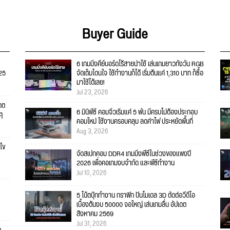
Buyer Guide
6 เกมมิ่งคีย์บอร์ดไร้สายน่าใช้ เล่นเกมยาวทั้งวัน RGB
025
จัดเต็มโดนใจ ใช้ทำงานก็ได้ เริ่มต้นแค่ 1,310 บาท ก็ซื้อ
มาใช้ได้เลย!
Jul 23, 2026
เดต
6 มินิพีซี คอมจิ๋วเริ่มแค่ 5 พัน มีครบไม่ต้องประกอบ
ยๆ
คอมใหม่ ใช้งานครอบคลุม ลดค่าไฟ ประหยัดพื้นที่
Aug 3, 2026
ไข
จัดสเปกคอม DDR4 เกมมิ่งพีซีในช่วงของแพงปี
2026 เพื่อคอเกมงบจำกัด และพีซีทำงาน
Jul 10, 2026
5 โน้ตบุ๊กทำงาน กราฟิก ปั้นโมเดล 3D ตัดต่อวีดีโอ
เบื้องต้นงบ 50000 จอใหญ่ เล่นเกมลื่น อัปเดต
สิงหาคม 2569
Jul 31, 2026