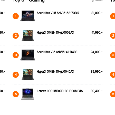
Top 5 - Gaming
To
้งหมด
ดูทั้งหมด
90.-
Acer Nitro V 15 ANV15-52-73BK
31,990.-
1
1
90.-
HyperX OMEN 15-gb0009AX
41,990.-
2
2
90.-
Acer Nitro V15 ANV15-41-R488
24,990.-
3
3
90.-
HyperX OMEN 15-gb0045AX
39,990.-
4
4
90.-
Lenovo LOQ 15IRX10-83JE00MGTA
39,490.-
5
5