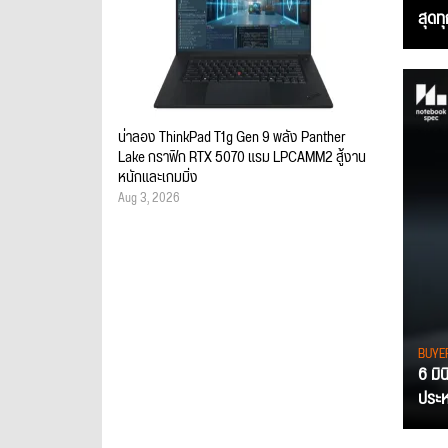
สุดท
น่าลอง ThinkPad T1g Gen 9 พลัง Panther
Lake กราฟิก RTX 5070 แรม LPCAMM2 สู้งาน
หนักและเกมมิ่ง
Aug 3, 2026
BUYE
6 มิ
ประหย