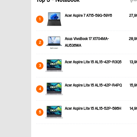
Top 5 - Notebook
ดูทั
Acer Aspire 7 A715-59G-59Y6
27,9
1
Asus VivoBook 17 X1704MA-
28,9
2
AU536WA
Acer Aspire Lite 15 AL15-42P-R3Q5
13,9
3
Acer Aspire Lite 15 AL15-42P-R4PQ
15,9
4
Acer Aspire Lite 15 AL15-52P-586H
14,9
5