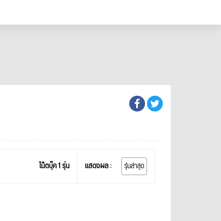
โน็ตบุ๊ค 1 รุ่น
แสดงผล :
รุ่นล่าสุด