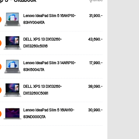
p 5 - Ultabook
ดูทั้งหมด
Lenovo IdeaPad Slim 5 16AKP10-
31,900.-
83HY004ATA
DELL XPS 13 DX13260-
43,690.-
DX13260c5016
Lenovo IdeaPad Slim 3 14ARP10-
17,990.-
83K6004JTA
DELL XPS 13 DX13260-
38,090.-
DX13260C5081
Lenovo IdeaPad Slim 5 16IAH10-
30,990.-
83ND000QTA