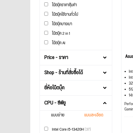
โน๊ตบุ๊คราคาคุ้มค่า
โน๊ตบุ๊คใช้งานทั่วไป
โน๊ตบุ๊คบางเบา
โน๊ตบุ๊ค 2 in 1
โน้ตบุ๊ค AI
Asu
Price - ราคา
Shop - ร้านที่สั่งซื้อได้
In
In
32
ยี่ห้อโน็ตบุ๊ค
51
14
CPU - ซีพียู
Perfo
Gami
แบบง่าย
แบบละเอียด
Intel Core i5-13420H
(37)