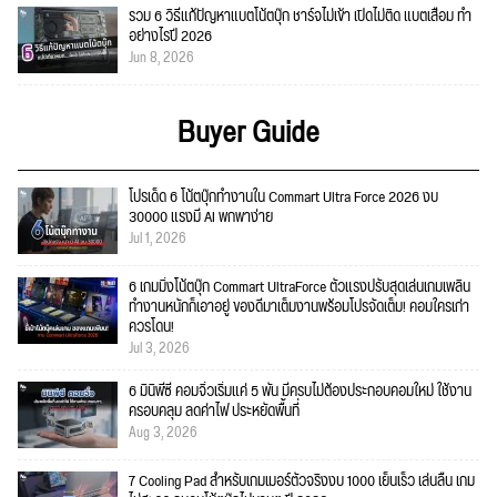
รวม 6 วิธีแก้ปัญหาแบตโน้ตบุ๊ก ชาร์จไม่เข้า เปิดไม่ติด แบตเสื่อม ทำ
อย่างไรปี 2026
Jun 8, 2026
Buyer Guide
โปรเด็ด 6 โน้ตบุ๊กทำงานใน Commart Ultra Force 2026 งบ
30000 แรงมี AI พกพาง่าย
Jul 1, 2026
6 เกมมิ่งโน้ตบุ๊ก Commart UltraForce ตัวแรงปรับสุดเล่นเกมเพลิน
ทำงานหนักก็เอาอยู่ ของดีมาเต็มงานพร้อมโปรจัดเต็ม! คอมใครเก่า
ควรโดน!
Jul 3, 2026
6 มินิพีซี คอมจิ๋วเริ่มแค่ 5 พัน มีครบไม่ต้องประกอบคอมใหม่ ใช้งาน
ครอบคลุม ลดค่าไฟ ประหยัดพื้นที่
Aug 3, 2026
7 Cooling Pad สำหรับเกมเมอร์ตัวจริงงบ 1000 เย็นเร็ว เล่นลื่น เกม