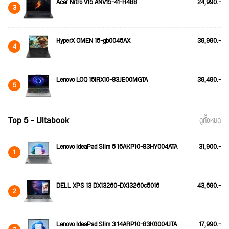
Acer Nitro V15 ANV15-41-R488
24,990.-
3
HyperX OMEN 15-gb0045AX
39,990.-
4
Lenovo LOQ 15IRX10-83JE00MGTA
39,490.-
5
Top 5 - Ultabook
ดูทั้งหมด
Lenovo IdeaPad Slim 5 16AKP10-83HY004ATA
31,900.-
1
DELL XPS 13 DX13260-DX13260c5016
43,690.-
2
Lenovo IdeaPad Slim 3 14ARP10-83K6004JTA
17,990.-