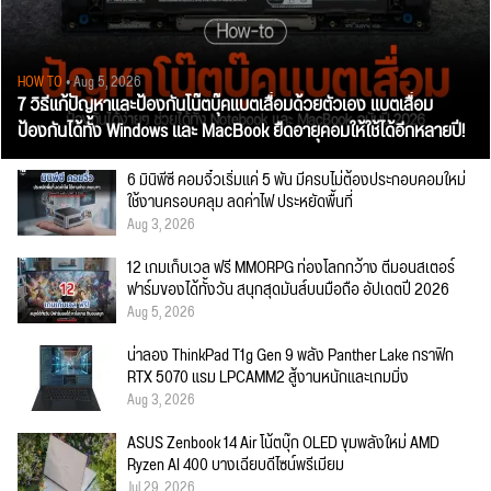
HOW TO
• Aug 5, 2026
7 วิธีแก้ปัญหาและป้องกันโน๊ตบุ๊คแบตเสื่อมด้วยตัวเอง แบตเสื่อม
ป้องกันได้ทั้ง Windows และ MacBook ยืดอายุคอมให้ใช้ได้อีกหลายปี!
6 มินิพีซี คอมจิ๋วเริ่มแค่ 5 พัน มีครบไม่ต้องประกอบคอมใหม่
ใช้งานครอบคลุม ลดค่าไฟ ประหยัดพื้นที่
Aug 3, 2026
12 เกมเก็บเวล ฟรี MMORPG ท่องโลกกว้าง ตีมอนสเตอร์
ฟาร์มของได้ทั้งวัน สนุกสุดมันส์บนมือถือ อัปเดตปี 2026
Aug 5, 2026
น่าลอง ThinkPad T1g Gen 9 พลัง Panther Lake กราฟิก
RTX 5070 แรม LPCAMM2 สู้งานหนักและเกมมิ่ง
Aug 3, 2026
ASUS Zenbook 14 Air โน้ตบุ๊ก OLED ขุมพลังใหม่ AMD
Ryzen AI 400 บางเฉียบดีไซน์พรีเมียม
Jul 29, 2026