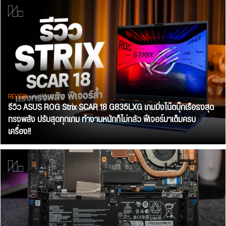
REVIEW
• Jul 28, 2026
รีวิว ASUS ROG Strix SCAR 18 G835LXG เกมมิ่งโน้ตบุ๊กเรือธงสุด
ทรงพลัง ปรับสุดทุกเกม ทำงานหนักก็ไม่กลัว ฟีเจอร์มาเต็มครบ
เครื่อง!!