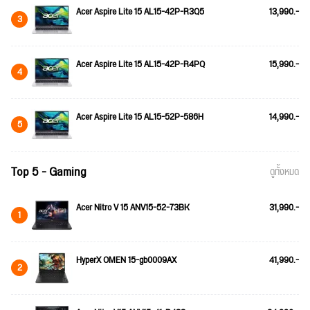
Acer Aspire Lite 15 AL15-42P-R3Q5
13,990.-
3
Acer Aspire Lite 15 AL15-42P-R4PQ
15,990.-
4
Acer Aspire Lite 15 AL15-52P-586H
14,990.-
5
Top 5 - Gaming
ดูทั้งหมด
Acer Nitro V 15 ANV15-52-73BK
31,990.-
1
HyperX OMEN 15-gb0009AX
41,990.-
2