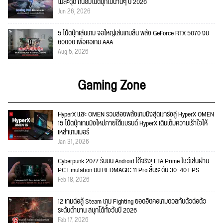
ไม่สะดุด ถนอมโน้ตบุ๊กไปนานๆ ปี 2026
Jun 26, 2026
5 โน้ตบุ๊กเล่นเกม จอใหญ่เล่นเกมลื่น พลัง GeForce RTX 5070 งบ
60000 เพื่อคอเกม AAA
Aug 5, 2026
Gaming Zone
HyperX และ OMEN รวมสองพลังเกมมิงสุดแกร่งสู่ HyperX OMEN
15 โน้ตบุ๊กเกมมิงใหม่ภายใต้แบรนด์ HyperX เติมเต็มความเร้าใจให้
เหล่าเกมเมอร์
Jan 31, 2026
Cyberpunk 2077 รันบน Android ได้จริง! ETA Prime โชว์เล่นผ่าน
PC Emulation บน REDMAGIC 11 Pro ลื่นระดับ 30–40 FPS
Feb 18, 2026
12 เกมต่อสู้ Steam เกม Fighting ยอดฮิตคอเกมดวลกันตัวต่อตัว
ระดับตำนาน สนุกได้ทั้งวันปี 2026
Feb 17, 2026