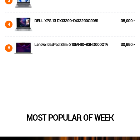
3
DELL XPS 13 DX13260-DX13260C5081
38,090.-
4
Lenovo IdeaPad Slim 5 16IAH10-83ND000QTA
30,990.-
5
MOST POPULAR OF WEEK