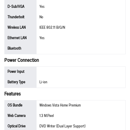
D-Sub/VGA
Yes
Thunderbolt
No
Wireless LAN
IEEE 802.11 B/G/N
Ethernet LAN
Yes
Bluetooth
Power Connection
Power Input
Battery Type
Li-ion
Features
OS Bundle
Windows Vista Home Premium
Web Camera
1.3 M.Pixel
Optical Drive
DVD Writer (Dual Layer Support)