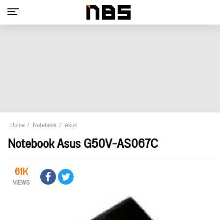
Home
Notebook
Asus
Notebook Asus G50V-AS067C
61K
VIEWS