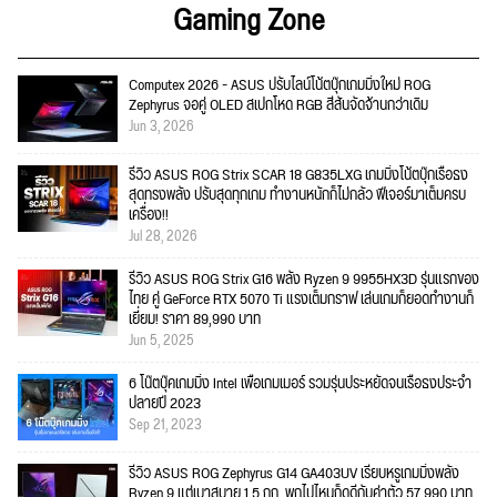
Gaming Zone
Computex 2026 - ASUS ปรับไลน์โน้ตบุ๊กเกมมิ่งใหม่ ROG
Zephyrus จอคู่ OLED สเปกโหด RGB สีสันจัดจ้านกว่าเดิม
Jun 3, 2026
รีวิว ASUS ROG Strix SCAR 18 G835LXG เกมมิ่งโน้ตบุ๊กเรือธง
สุดทรงพลัง ปรับสุดทุกเกม ทำงานหนักก็ไม่กลัว ฟีเจอร์มาเต็มครบ
เครื่อง!!
Jul 28, 2026
รีวิว ASUS ROG Strix G16 พลัง Ryzen 9 9955HX3D รุ่นแรกของ
ไทย คู่ GeForce RTX 5070 Ti แรงเต็มกราฟ เล่นเกมก็ยอดทำงานก็
เยี่ยม! ราคา 89,990 บาท
Jun 5, 2025
6 โน๊ตบุ๊คเกมมิ่ง Intel เพื่อเกมเมอร์ รวมรุ่นประหยัดจนเรือธงประจำ
ปลายปี 2023
Sep 21, 2023
รีวิว ASUS ROG Zephyrus G14 GA403UV เรียบหรูเกมมิ่งพลัง
Ryzen 9 แต่เบาสบาย 1.5 กก. พกไปไหนก็ดูดีกับค่าตัว 57,990 บาท