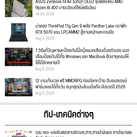
ASUS Zenbook 14 Air โน้ตบุ๊ก OLED ขุมพลังใหม่ AMD
Ryzen AI 400 บางเฉียบดีไซน์พรีเมียม
Jul 29, 2026
น่าลอง ThinkPad T1g Gen 9 พลัง Panther Lake กราฟิก
RTX 5070 แรม LPCAMM2 สู้งานหนักและเกมมิ่ง
Aug 3, 2026
7 วิธีแก้ปัญหาและป้องกันโน๊ตบุ๊คแบตเสื่อมด้วยตัวเอง แบต
เสื่อมป้องกันได้ทั้ง Windows และ MacBook ยืดอายุคอมให้
ใช้ได้อีกหลายปี!
Aug 5, 2026
12 เกมเก็บเวล ฟรี MMORPG ท่องโลกกว้าง ตีมอนสเตอร์
ฟาร์มของได้ทั้งวัน สนุกสุดมันส์บนมือถือ อัปเดตปี 2026
Aug 5, 2026
ทิป-เทคนิคต่างๆ
รวม 100+ แคปชั่นสงกรานต์กวนๆ ฮาๆ สาดน้ำมันเชย สาดใจมาเลย