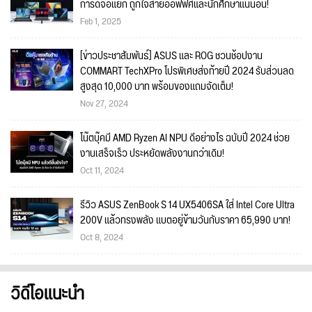
การ์ดจอแยก ถูกใจสายออฟฟิศและนักศึกษาแน่นอน!
Feb 1, 2025
[ข่าวประชาสัมพันธ์] ASUS และ ROG ชวนช้อปงาน
COMMART TechXPro โปรพิเศษส่งท้ายปี 2024 รับส่วนลด
สูงสุด 10,000 บาท พร้อมของแถมจัดเต็ม!
Nov 27, 2024
โน๊ตบุ๊คมี AMD Ryzen AI NPU ดีอย่างไร ฉบับปี 2024 ช่วย
งานเสร็จเร็ว ประหยัดพลังงานกว่าเดิม!
Oct 11, 2024
รีวิว ASUS ZenBook S 14 UX5406SA ใส่ Intel Core Ultra
200V แล้วทรงพลัง แบตอยู่ข้ามวันกับราคา 65,990 บาท!
Oct 8, 2024
วิดีโอแนะนำ