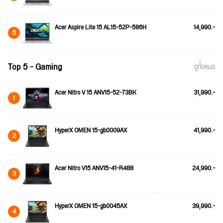
Acer Aspire Lite 15 AL15-52P-586H
14,990.-
5
Top 5 - Gaming
ดูทั้งหมด
Acer Nitro V 15 ANV15-52-73BK
31,990.-
1
HyperX OMEN 15-gb0009AX
41,990.-
2
Acer Nitro V15 ANV15-41-R488
24,990.-
3
HyperX OMEN 15-gb0045AX
39,990.-
4