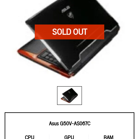
Asus G50V-AS067C
CPU
GPU
RAM