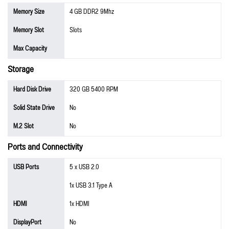
Memory Size
4 GB DDR2 9Mhz
Memory Slot
Slots
Max Capacity
Storage
Hard Disk Drive
320 GB 5400 RPM
Solid State Drive
No
M.2 Slot
No
Ports and Connectivity
USB Ports
5 x USB 2.0
1x USB 3.1 Type A
HDMI
1x HDMI
DisplayPort
No