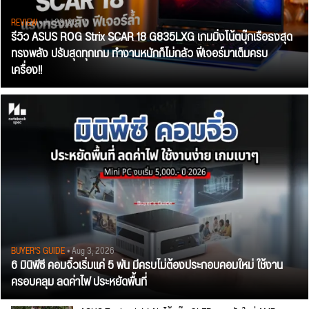
REVIEW
• Jul 28, 2026
รีวิว ASUS ROG Strix SCAR 18 G835LXG เกมมิ่งโน้ตบุ๊กเรือธงสุด
ทรงพลัง ปรับสุดทุกเกม ทำงานหนักก็ไม่กลัว ฟีเจอร์มาเต็มครบ
เครื่อง!!
BUYER'S GUIDE
• Aug 3, 2026
6 มินิพีซี คอมจิ๋วเริ่มแค่ 5 พัน มีครบไม่ต้องประกอบคอมใหม่ ใช้งาน
ครอบคลุม ลดค่าไฟ ประหยัดพื้นที่