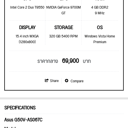
Intel Core 2 Duo T9550
NVIDIA GeForce 9700M
4 GB DDR2
GT
9 MHz
DISPLAY
STORAGE
OS
15.4 inch WXGA
320 GB 5400 RPM
Windows Vista Home
(1280x800)
Premium
69,900
ราคากลาง
บาท
Share
Compare
SPECIFICATIONS
Asus G50V-AS067C