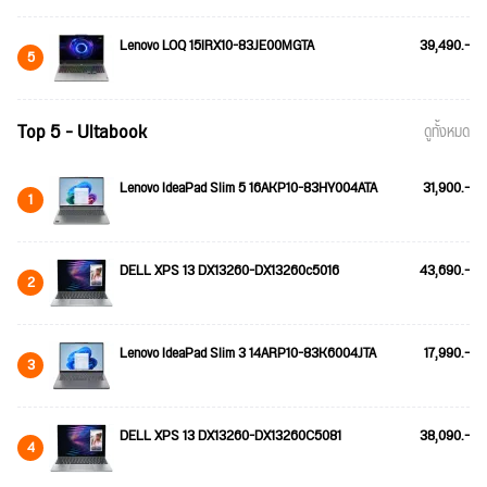
Lenovo LOQ 15IRX10-83JE00MGTA
39,490.-
5
Top 5 - Ultabook
ดูทั้งหมด
Lenovo IdeaPad Slim 5 16AKP10-83HY004ATA
31,900.-
1
DELL XPS 13 DX13260-DX13260c5016
43,690.-
2
Lenovo IdeaPad Slim 3 14ARP10-83K6004JTA
17,990.-
3
DELL XPS 13 DX13260-DX13260C5081
38,090.-
4