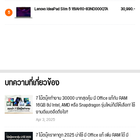
Lenovo IdeaPad Slim 5 16IAH10-83ND000QTA
30,990.-
5
บทความที่เกี่ยวข้อง
7 โน๊ตบุ๊คทำงาน 30000 บาทสุดคุ้ม มี Office แท้กับ RAM
16GB ชิป Intel, AMD หรือ Snapdragon รุ่นใหม่ก็มีให้เลือก! ใช้
งานดีแบตอึดถึงใจ!!
Apr 3, 2025
7 โน๊ตบุ๊คราคาถูก 2025 น่าใช้ มี Office แท้ เพิ่ม RAM ได้ มี