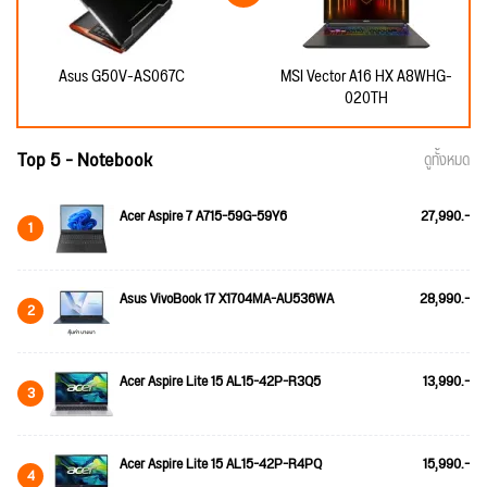
Asus G50V-AS067C
MSI Vector A16 HX A8WHG-
020TH
Top 5 - Notebook
ดูทั้งหมด
Acer Aspire 7 A715-59G-59Y6
27,990.-
1
Asus VivoBook 17 X1704MA-AU536WA
28,990.-
2
Acer Aspire Lite 15 AL15-42P-R3Q5
13,990.-
3
Acer Aspire Lite 15 AL15-42P-R4PQ
15,990.-
4