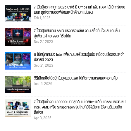
7 โน๊ตบุ๊คราคาถูก 2025 น่าใช้ มี Office แท้ เพิ่ม RAM ได้ มีการ์ดจอ
แยก ถูกใจสายออฟฟิศและนักศึกษาแน่นอน!
Feb 1, 2025
7 โน๊ตบุ๊คเล่นเกม AMD แรงทรงพลัง! งานเสร็จทันใจ เล่นเกมลื่น
สุดขีด แค่ 40,990 ก็ซื้อได้!!
Nov 27, 2023
6 โน๊ตบุ๊คเกมมิ่ง Intel เพื่อเกมเมอร์ รวมรุ่นประหยัดจนเรือธงประจำ
ปลายปี 2023
Sep 21, 2023
วิธีเลือกซื้อโน้ตบุ๊กในยุคแรมแพง ได้ทั้งความแรงและความคุ้ม
Jan 16, 2026
7 โน๊ตบุ๊คทำงาน 30000 บาทสุดคุ้ม มี Office แท้กับ RAM 16GB ชิป
Intel, AMD หรือ Snapdragon รุ่นใหม่ก็มีให้เลือก! ใช้งานดีแบตอึด
ถึงใจ!!
Apr 3, 2025