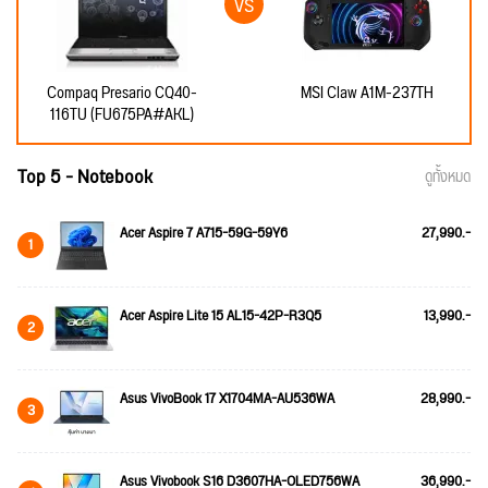
Compaq Presario CQ40-
MSI Claw A1M-237TH
116TU (FU675PA#AKL)
Top 5 - Notebook
ดูทั้งหมด
Acer Aspire 7 A715-59G-59Y6
27,990.-
1
Acer Aspire Lite 15 AL15-42P-R3Q5
13,990.-
2
Asus VivoBook 17 X1704MA-AU536WA
28,990.-
3
Asus Vivobook S16 D3607HA-OLED756WA
36,990.-