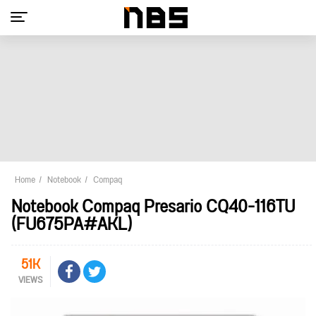
Home
Notebook
Compaq
Notebook Compaq Presario CQ40-116TU
(FU675PA#AKL)
51K
VIEWS