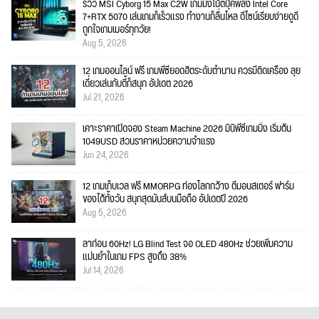
รีวิว MSI Cyborg 15 Max C2W เกมมิ่งโน้ตบุ๊คพลัง Intel Core
7+RTX 5070 เล่นเกมก็เร็วแรง ทำงานก็ลื่นไหล ดีไซน์เรียบง่ายดูดี
ถูกใจเกมเมอร์ทุกวัย!
Aug 5, 2026
12 เกมออนไลน์ ฟรี เกมพีซียอดฮิตระดับตำนาน ควรมีติดเครื่อง ลุย
เดี่ยวเล่นกับตี้ก็สนุก อัปเดต 2026
Jul 21, 2026
เคาะราคาเปิดจอง Steam Machine 2026 มินิพีซีเกมมิ่ง เริ่มต้น
1049USD สวนราคาหน่วยความจำแรง
Jun 24, 2026
12 เกมเก็บเวล ฟรี MMORPG ท่องโลกกว้าง ตีมอนสเตอร์ ฟาร์ม
ของได้ทั้งวัน สนุกสุดมันส์บนมือถือ อัปเดตปี 2026
Aug 5, 2026
ลาก่อน 60Hz! LG Blind Test จอ OLED 480Hz ช่วยเพิ่มความ
แม่นยำในเกม FPS สูงถึง 38%
Jul 14, 2026