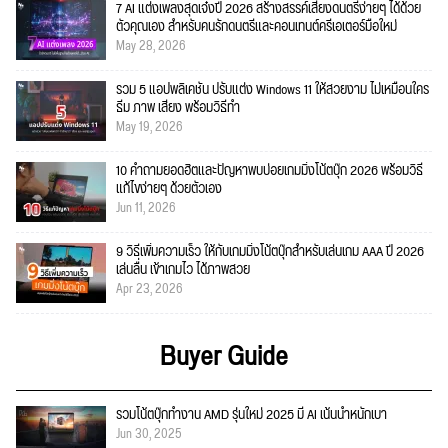
7 AI แต่งเพลงสุดเจ๋งปี 2026 สร้างสรรค์เสียงดนตรีง่ายๆ ได้ด้วย
ตัวคุณเอง สำหรับคนรักดนตรีและคอนเทนต์ครีเอเตอร์มือใหม่
May 28, 2026
รวม 5 แอปพลิเคชัน ปรับแต่ง Windows 11 ให้สวยงาม ไม่เหมือนใคร
ธีม ภาพ เสียง พร้อมวิธีทำ
May 19, 2026
10 คำถามยอดฮิตและปัญหาพบบ่อยเกมมิ่งโน้ตบุ๊ก 2026 พร้อมวิธี
แก้ไขง่ายๆ ด้วยตัวเอง
Jun 11, 2026
9 วิธีเพิ่มความเร็ว ให้กับเกมมิ่งโน้ตบุ๊กสำหรับเล่นเกม AAA ปี 2026
เล่นลื่น เข้าเกมไว ได้ภาพสวย
Apr 23, 2026
Buyer Guide
รวมโน้ตบุ๊กทำงาน AMD รุ่นใหม่ 2025 มี AI เน้นน้ำหนักเบา
Jun 30, 2025