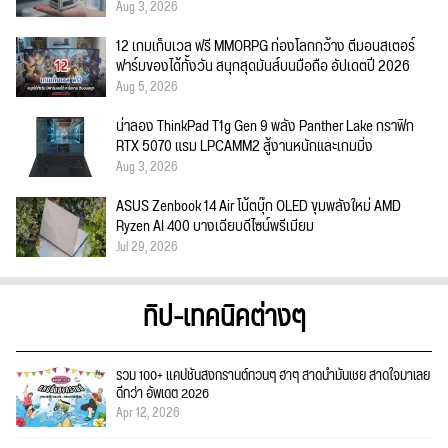
Aug 3, 2026
12 เกมเก็บเวล ฟรี MMORPG ท่องโลกกว้าง ตีมอนสเตอร์
ฟาร์มของได้ทั้งวัน สนุกสุดมันส์บนมือถือ อัปเดตปี 2026
Aug 5, 2026
น่าลอง ThinkPad T1g Gen 9 พลัง Panther Lake กราฟิก
RTX 5070 แรม LPCAMM2 สู้งานหนักและเกมมิ่ง
Aug 3, 2026
ASUS Zenbook 14 Air โน้ตบุ๊ก OLED ขุมพลังใหม่ AMD
Ryzen AI 400 บางเฉียบดีไซน์พรีเมียม
Jul 29, 2026
ทิป-เทคนิคต่างๆ
รวม 100+ แคปชั่นสงกรานต์กวนๆ ฮาๆ สาดน้ำมันเชย สาดใจมาเลย
ดีกว่า อัพเดต 2026
Apr 12, 2026