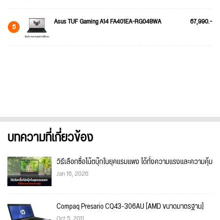
Asus TUF Gaming A14 FA401EA-RG048WA
67,990.-
5
บทความที่เกี่ยวข้อง
วิธีเลือกซื้อโน้ตบุ๊กในยุคแรมแพง ได้ทั้งความแรงและความคุ้ม
Jan 16, 2026
Compaq Presario CQ43-306AU [AMD ขนาดมาตรฐาน]
Oct 5, 2011