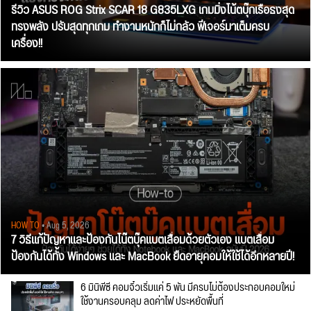
รีวิว ASUS ROG Strix SCAR 18 G835LXG เกมมิ่งโน้ตบุ๊กเรือธงสุด
ทรงพลัง ปรับสุดทุกเกม ทำงานหนักก็ไม่กลัว ฟีเจอร์มาเต็มครบ
เครื่อง!!
HOW TO
• Aug 5, 2026
7 วิธีแก้ปัญหาและป้องกันโน๊ตบุ๊คแบตเสื่อมด้วยตัวเอง แบตเสื่อม
ป้องกันได้ทั้ง Windows และ MacBook ยืดอายุคอมให้ใช้ได้อีกหลายปี!
6 มินิพีซี คอมจิ๋วเริ่มแค่ 5 พัน มีครบไม่ต้องประกอบคอมใหม่
ใช้งานครอบคลุม ลดค่าไฟ ประหยัดพื้นที่