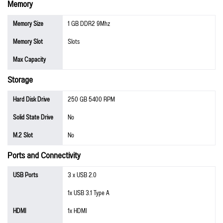
Memory
Memory Size
1 GB DDR2 9Mhz
Memory Slot
Slots
Max Capacity
Storage
Hard Disk Drive
250 GB 5400 RPM
Solid State Drive
No
M.2 Slot
No
Ports and Connectivity
USB Ports
3 x USB 2.0
1x USB 3.1 Type A
HDMI
1x HDMI