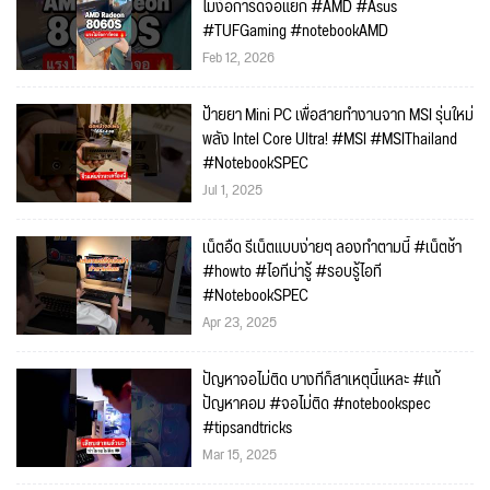
ไม่ง้อการ์ดจอแยก #AMD #Asus
#TUFGaming #notebookAMD
Feb 12, 2026
ป้ายยา Mini PC เพื่อสายทำงานจาก MSI รุ่นใหม่
พลัง Intel Core Ultra! #MSI #MSIThailand
#NotebookSPEC
Jul 1, 2025
เน็ตอืด รีเน็ตแบบง่ายๆ ลองทำตามนี้ #เน็ตช้า
#howto #ไอทีน่ารู้ #รอบรู้ไอที
#NotebookSPEC
Apr 23, 2025
ปัญหาจอไม่ติด บางทีก็สาเหตุนี้แหละ #แก้
ปัญหาคอม #จอไม่ติด #notebookspec
#tipsandtricks
Mar 15, 2025