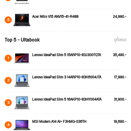
Acer Nitro V15 ANV15-41-R488
24,990.-
5
Top 5 - Ultabook
ดูทั้งหมด
Lenovo IdeaPad Slim 5 15ARP10-83J3007QTA
35,490.-
1
Lenovo IdeaPad Slim 3 14ARP10-83K6004JTA
17,990.-
2
Lenovo IdeaPad Slim 5 16AKP10-83HY004ATA
31,900.-
3
MSI Modern A14 AI+ F3HMG-036TH
19,690.-
4