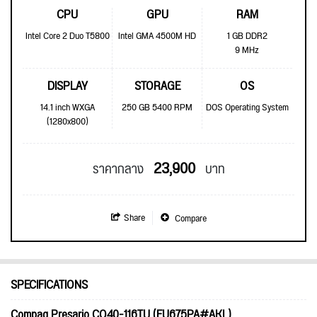
CPU
GPU
RAM
Intel Core 2 Duo T5800
Intel GMA 4500M HD
1 GB DDR2
9 MHz
DISPLAY
STORAGE
OS
14.1 inch WXGA
250 GB 5400 RPM
DOS Operating System
(1280x800)
23,900
ราคากลาง
บาท
Share
Compare
SPECIFICATIONS
Compaq Presario CQ40-116TU (FU675PA#AKL)