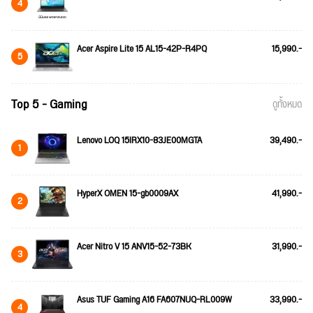
4
Acer Aspire Lite 15 AL15-42P-R4PQ
15,990.-
5
Top 5 - Gaming
ดูทั้งหมด
Lenovo LOQ 15IRX10-83JE00MGTA
39,490.-
1
HyperX OMEN 15-gb0009AX
41,990.-
2
Acer Nitro V 15 ANV15-52-73BK
31,990.-
3
Asus TUF Gaming A16 FA607NUQ-RL009W
33,990.-
4