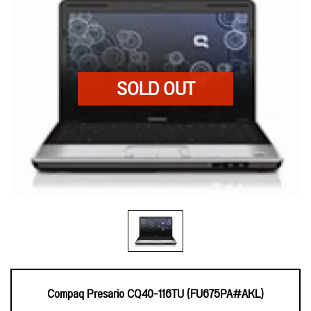
Compaq Presario CQ40-116TU (FU675PA#AKL)