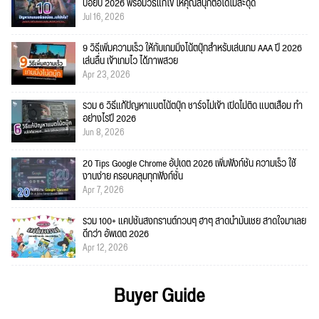
บ่อยปี 2026 พร้อมวิธีแก้ไข ให้คุณสนุกต่อได้ไม่สะดุด
Jul 16, 2026
9 วิธีเพิ่มความเร็ว ให้กับเกมมิ่งโน้ตบุ๊กสำหรับเล่นเกม AAA ปี 2026
เล่นลื่น เข้าเกมไว ได้ภาพสวย
Apr 23, 2026
รวม 6 วิธีแก้ปัญหาแบตโน้ตบุ๊ก ชาร์จไม่เข้า เปิดไม่ติด แบตเสื่อม ทำ
อย่างไรปี 2026
Jun 8, 2026
20 Tips Google Chrome อัปเดต 2026 เพิ่มฟังก์ชั่น ความเร็ว ใช้
งานง่าย ครอบคลุมทุกฟังก์ชั่น
Apr 7, 2026
รวม 100+ แคปชั่นสงกรานต์กวนๆ ฮาๆ สาดน้ำมันเชย สาดใจมาเลย
ดีกว่า อัพเดต 2026
Apr 12, 2026
Buyer Guide