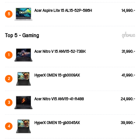
Acer Aspire Lite 15 AL15-52P-586H
14,990.-
5
Top 5 - Gaming
ดูทั้งหมด
Acer Nitro V 15 ANV15-52-73BK
31,990.-
1
HyperX OMEN 15-gb0009AX
41,990.-
2
Acer Nitro V15 ANV15-41-R488
24,990.-
3
HyperX OMEN 15-gb0045AX
39,990.-
4