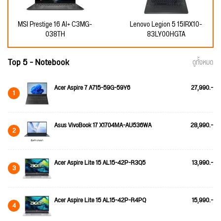
MSI Prestige 16 AI+ C3MG-
Lenovo Legion 5 15IRX10-
038TH
83LY00HGTA
Top 5 - Notebook
ดูทั้งหมด
Acer Aspire 7 A715-59G-59Y6
27,990.-
1
Asus VivoBook 17 X1704MA-AU536WA
28,990.-
2
Acer Aspire Lite 15 AL15-42P-R3Q5
13,990.-
3
Acer Aspire Lite 15 AL15-42P-R4PQ
15,990.-
4