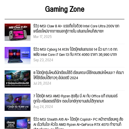
Gaming Zone
รีวิว MSI Claw 8 AI+ แรงถึงใจด้วย Intel Core Ultra 200V ยก
เครื่องใหม่จากภายนอกสู่ภายใน เล่นเกมไหนก็สบาย!!
Mar 17, 2025
รีวิว MSI Cyborg 14 A13V โน๊ตบุ๊คเล่นเกมจอ 14 นิ้ว เบา 1.6 กก.
พลัง Intel Core i7 Gen 13 กับ RTX 4060 ราคา 36,990 บาท!
Sep 23, 2024
8 โน๊ตบุ๊ครุ่นไหนดีนักเรียนใช้ดี เรียนคณะนี้ใช้คอมสเปคไหนนะ? คัดมา
ให้ใช้เรียนได้ยาวๆ อัปเดตปี 2024
Jul 26, 2024
7 โน๊ตบุ๊ค MSI AMD Ryzen สุดคุ้ม มี AI กับ Office แท้ เกมเมอร์
ถูกใจ ครีเอเตอร์ก็รัก! ตอบโจทย์ทุกงานเล่นได้ทุกเกม!!
Aug 24, 2024
รีวิว MSI Stealth A16 AI+ โน๊ตบุ๊ค Copilot+ PC หน้าตาเรียบหรู สั่ง
AI เร็วทันใจ! หัวใจ AMD Ryzen AI+GeForce RTX 4070 ทำงานก็