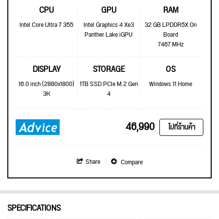
CPU
GPU
RAM
Intel Core Ultra 7 355
Intel Graphics 4 Xe3
32 GB LPDDR5X On
Panther Lake iGPU
Board
7467 MHz
DISPLAY
STORAGE
OS
16.0 inch (2880x1800)
1TB SSD PCIe M.2 Gen
Windows 11 Home
3K
4
46,990
ไปที่ร้านค้า
Share
Compare
SPECIFICATIONS