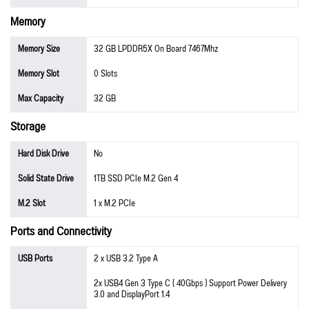
Memory
Memory Size
32 GB LPDDR5X On Board 7467Mhz
Memory Slot
0 Slots
Max Capacity
32 GB
Storage
Hard Disk Drive
No
Solid State Drive
1TB SSD PCIe M.2 Gen 4
M.2 Slot
1 x M.2 PCIe
Ports and Connectivity
USB Ports
2 x USB 3.2 Type A
2x USB4 Gen 3 Type C ( 40Gbps ) Support Power Delivery
3.0 and DisplayPort 1.4