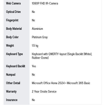
Web Camera
1080P FHD IR-Camera
Optical Drive
No
Fingerprint
No
Body Material
Aluminium
Body Color
Platinum Gray
Weight
1.5 kg
Keyboard Type
Keyboard with QWERTY-layout (Single Backlit (White),
Rubber-Dome)
Keyboard Backlit
Yes
Numpad
No
Other Detail
Microsoft Office Home 2024 + Microsoft 365 Basic
Warranty
2 Year Onsite Service
Insurance
No