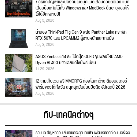
7 วิธีแก้ปัญหาและป้องกันโน๊ตบุ๊คแบตเสื่อมด้วยตัวเอง แบต
เสื่อมป้องกันได้ทั้ง Windows และ MacBook ยืดอายุคอมให้
ใช้ได้อีกหลายปี!
Aug 5, 2026
น่าลอง ThinkPad T1g Gen 9 พลัง Panther Lake กราฟิก
RTX 5070 แรม LPCAMM2 สู้งานหนักและเกมมิ่ง
Aug 3, 2026
ASUS Zenbook 14 Air โน้ตบุ๊ก OLED ขุมพลังใหม่ AMD
Ryzen AI 400 บางเฉียบดีไซน์พรีเมียม
Jul 29, 2026
12 เกมเก็บเวล ฟรี MMORPG ท่องโลกกว้าง ตีมอนสเตอร์
ฟาร์มของได้ทั้งวัน สนุกสุดมันส์บนมือถือ อัปเดตปี 2026
Aug 5, 2026
ทิป-เทคนิคต่างๆ
รวม 10 ปัญหาคอมเล่นเกมกระตุก เกมช้า เฟรมเรตตกที่เกมเมอร์เจอ