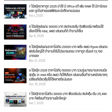
7 โน๊ตบุ๊คราคาถูก 2025 น่าใช้ มี Office แท้ เพิ่ม RAM ได้ มีการ์ดจอ
แยก ถูกใจสายออฟฟิศและนักศึกษาแน่นอน!
Feb 1, 2025
6 โน๊ตบุ๊คเล่นเกม 30000 บาท สเปกแรงคุ้ม ติดฟีเจอร์มาพร้อมใช้
เลือกได้ทั้ง Intel, AMD เล่นเกมก็ดี ทำงานก็ลื่น!
Apr 6, 2025
5 โน๊ตบุ๊คเล่นเกมราคาไม่เกิน 20000 บาท พลัง AMD Ryzen เล่นเกม
ฟอร์มใหญ่ได้ ทำงานก็ดีมีโปรแกรมครบ ราคาถูก เริ่มแค่ 13,790
บาทเอง!
Mar 21, 2025
9 โน๊ตบุ๊ค 2026 ราคาไม่เกิน 50000 บาท รวมรุ่นบางเบาและเกมมิ่ง
สุดคุ้ม จะ Intel หรือ AMD ก็มีให้เลือก! เล่นเกมลื่นทำงานหนักสบายๆ
เปลี่ยนทีเดียวคุ้มใช้ได้หลายปีแน่นอน!!
Dec 19, 2025
7 โน้ตบุ๊กราคาไม่เกิน 30000 บาท ฟีเจอร์แน่น สเปคคุ้ม เริ่ม 25,490
บาท ก็พร้อมทำทุกงานเล็กใหญ่!!
Feb 7, 2026