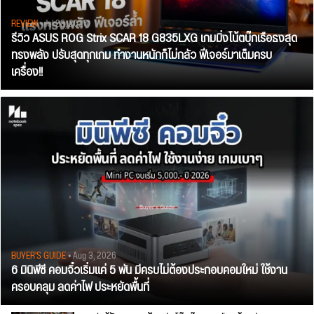
REVIEW
• Jul 28, 2026
รีวิว ASUS ROG Strix SCAR 18 G835LXG เกมมิ่งโน้ตบุ๊กเรือธงสุด
ทรงพลัง ปรับสุดทุกเกม ทำงานหนักก็ไม่กลัว ฟีเจอร์มาเต็มครบ
เครื่อง!!
BUYER'S GUIDE
• Aug 3, 2026
6 มินิพีซี คอมจิ๋วเริ่มแค่ 5 พัน มีครบไม่ต้องประกอบคอมใหม่ ใช้งาน
ครอบคลุม ลดค่าไฟ ประหยัดพื้นที่