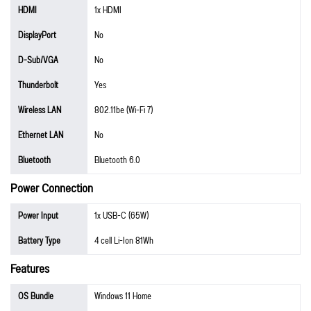
HDMI
1x HDMI
DisplayPort
No
D-Sub/VGA
No
Thunderbolt
Yes
Wireless LAN
802.11be (Wi-Fi 7)
Ethernet LAN
No
Bluetooth
Bluetooth 6.0
Power Connection
Power Input
1x USB-C (65W)
Battery Type
4 cell Li-Ion 81Wh
Features
OS Bundle
Windows 11 Home