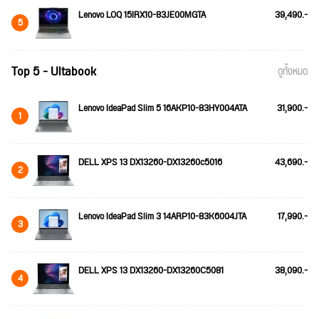
Lenovo LOQ 15IRX10-83JE00MGTA
39,490.-
5
Top 5 - Ultabook
ดูทั้งหมด
Lenovo IdeaPad Slim 5 16AKP10-83HY004ATA
31,900.-
1
DELL XPS 13 DX13260-DX13260c5016
43,690.-
2
Lenovo IdeaPad Slim 3 14ARP10-83K6004JTA
17,990.-
3
DELL XPS 13 DX13260-DX13260C5081
38,090.-
4