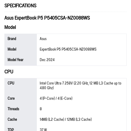
SPECIFICATIONS
Asus ExpertBook P5 P5405CSA-NZ0088WS
Model
Brand
Asus
Model
ExpertBook P5 P5405CSA-NZ0088WS
Model Year
Dec 2024
CPU
CPU
Intel Core Ultra 7 258V (2.20 GHz, 12 MB L3 Cache up to
4.80 Ghz)
Core
4 (P-Core) / 4 (E-Core)
Threads
8
Cache
14MB (L2 Cache) / 12MB (L3 Cache)
TDP
37 W