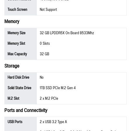
Touch Screen
Not Support
Memory
Memory Size
32 GB LPDDR5X On Board 8533Mhz
Memory Slot
0 Slots
Max Capacity
32 GB
Storage
Hard Disk Drive
No
Solid State Drive
1TB SSD PCIe M.2 Gen 4
M.2 Slot
2 x M.2 PCIe
Ports and Connectivity
USB Ports
2 x USB 3.2 Type A