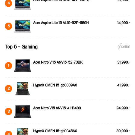
4
Acer Aspire Lite 15 AL15-52P-586H
14,990.-
5
Top 5 - Gaming
ดูทั้งหมด
Acer Nitro V 15 ANV15-52-73BK
31,990.-
1
HyperX OMEN 15-gb0009AX
41,990.-
2
Acer Nitro V15 ANV15-41-R488
24,990.-
3
HyperX OMEN 15-gb0045AX
39,990.-
4