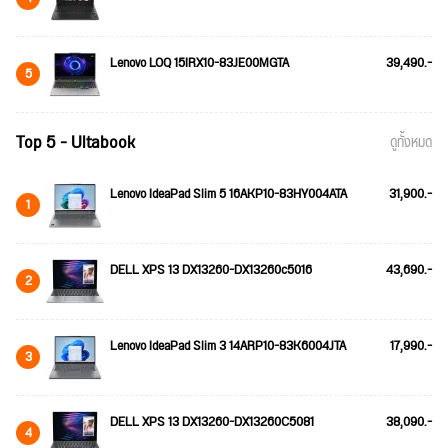
Lenovo LOQ 15IRX10-83JE00MGTA
39,490.-
5
Top 5 - Ultabook
ดูทั้งหมด
Lenovo IdeaPad Slim 5 16AKP10-83HY004ATA
31,900.-
1
DELL XPS 13 DX13260-DX13260c5016
43,690.-
2
Lenovo IdeaPad Slim 3 14ARP10-83K6004JTA
17,990.-
3
DELL XPS 13 DX13260-DX13260C5081
38,090.-
4