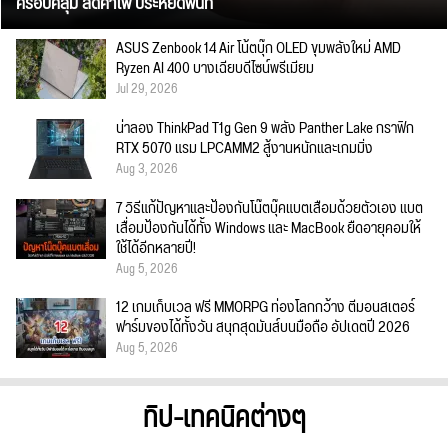
ครอบคลุม ลดค่าไฟ ประหยัดพื้นที่
ASUS Zenbook 14 Air โน้ตบุ๊ก OLED ขุมพลังใหม่ AMD
Ryzen AI 400 บางเฉียบดีไซน์พรีเมียม
Jul 29, 2026
น่าลอง ThinkPad T1g Gen 9 พลัง Panther Lake กราฟิก
RTX 5070 แรม LPCAMM2 สู้งานหนักและเกมมิ่ง
Aug 3, 2026
7 วิธีแก้ปัญหาและป้องกันโน๊ตบุ๊คแบตเสื่อมด้วยตัวเอง แบต
เสื่อมป้องกันได้ทั้ง Windows และ MacBook ยืดอายุคอมให้
ใช้ได้อีกหลายปี!
Aug 5, 2026
12 เกมเก็บเวล ฟรี MMORPG ท่องโลกกว้าง ตีมอนสเตอร์
ฟาร์มของได้ทั้งวัน สนุกสุดมันส์บนมือถือ อัปเดตปี 2026
Aug 5, 2026
ทิป-เทคนิคต่างๆ