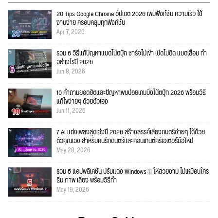
20 Tips Google Chrome อัปเดต 2026 เพิ่มฟังก์ชั่น ความเร็ว ใช้
งานง่าย ครอบคลุมทุกฟังก์ชั่น
Apr 7, 2026
รวม 6 วิธีแก้ปัญหาแบตโน้ตบุ๊ก ชาร์จไม่เข้า เปิดไม่ติด แบตเสื่อม ทำ
อย่างไรปี 2026
Jun 8, 2026
10 คำถามยอดฮิตและปัญหาพบบ่อยเกมมิ่งโน้ตบุ๊ก 2026 พร้อมวิธี
แก้ไขง่ายๆ ด้วยตัวเอง
Jun 11, 2026
7 AI แต่งเพลงสุดเจ๋งปี 2026 สร้างสรรค์เสียงดนตรีง่ายๆ ได้ด้วย
ตัวคุณเอง สำหรับคนรักดนตรีและคอนเทนต์ครีเอเตอร์มือใหม่
May 28, 2026
รวม 5 แอปพลิเคชัน ปรับแต่ง Windows 11 ให้สวยงาม ไม่เหมือนใคร
ธีม ภาพ เสียง พร้อมวิธีทำ
May 19, 2026