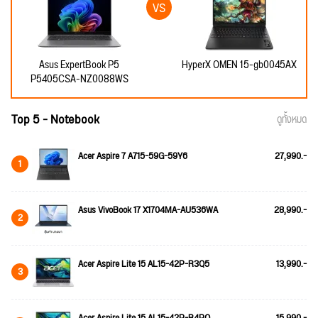
Asus ExpertBook P5
HyperX OMEN 15-gb0045AX
P5405CSA-NZ0088WS
Top 5 - Notebook
ดูทั้งหมด
Acer Aspire 7 A715-59G-59Y6
27,990.-
1
Asus VivoBook 17 X1704MA-AU536WA
28,990.-
2
Acer Aspire Lite 15 AL15-42P-R3Q5
13,990.-
3
Acer Aspire Lite 15 AL15-42P-R4PQ
15,990.-