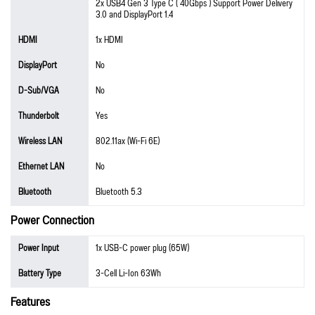
2x USB4 Gen 3 Type C ( 40Gbps ) Support Power Delivery
3.0 and DisplayPort 1.4
HDMI
1x HDMI
DisplayPort
No
D-Sub/VGA
No
Thunderbolt
Yes
Wireless LAN
802.11ax (Wi-Fi 6E)
Ethernet LAN
No
Bluetooth
Bluetooth 5.3
Power Connection
Power Input
1x USB-C power plug (65W)
Battery Type
3-Cell Li-Ion 63Wh
Features