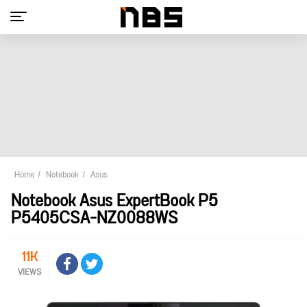
Home
Notebook
Asus
Notebook Asus ExpertBook P5
P5405CSA-NZ0088WS
11K
VIEWS