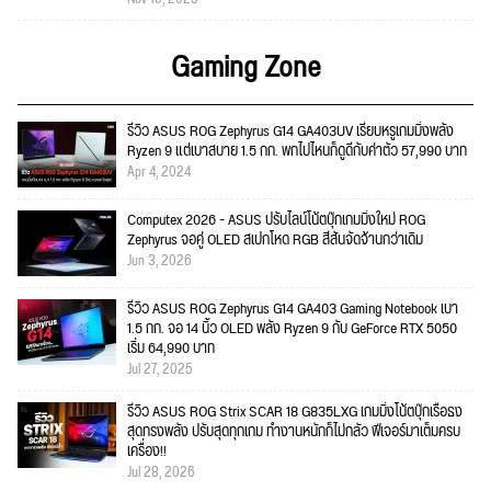
Gaming Zone
รีวิว ASUS ROG Zephyrus G14 GA403UV เรียบหรูเกมมิ่งพลัง
Ryzen 9 แต่เบาสบาย 1.5 กก. พกไปไหนก็ดูดีกับค่าตัว 57,990 บาท
Apr 4, 2024
Computex 2026 - ASUS ปรับไลน์โน้ตบุ๊กเกมมิ่งใหม่ ROG
Zephyrus จอคู่ OLED สเปกโหด RGB สีสันจัดจ้านกว่าเดิม
Jun 3, 2026
รีวิว ASUS ROG Zephyrus G14 GA403 Gaming Notebook เบา
1.5 กก. จอ 14 นิ้ว OLED พลัง Ryzen 9 กับ GeForce RTX 5050
เริ่ม 64,990 บาท
Jul 27, 2025
รีวิว ASUS ROG Strix SCAR 18 G835LXG เกมมิ่งโน้ตบุ๊กเรือธง
สุดทรงพลัง ปรับสุดทุกเกม ทำงานหนักก็ไม่กลัว ฟีเจอร์มาเต็มครบ
เครื่อง!!
Jul 28, 2026