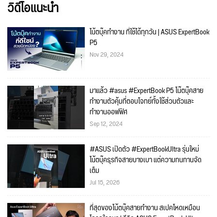
วิดีโอแนะนำ
โน้ตบุ๊คทำงาน ที่ใช้ได้ทุกวัน | ASUS ExpertBook
P5
Nov 29, 2024
มาแล้ว #asus #ExpertBook P5 โน๊ตบุ๊คสาย
ทำงานตัวคุ้มที่ตอบโจทย์ทั้งใช้ส่วนตัวและ
ทำงานออฟฟิศ
Sep 12, 2024
#ASUS เปิดตัว #ExpertBookUltra รุ่นใหม่
โน้ตบุ๊คธุรกิจสายบางเบา แต่ความทนทานจัด
เต็ม
Jul 15, 2026
ที่สุดของโน้ตบุ๊คสายทำงาน สเปคโหดเหมือน