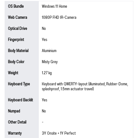
OS Bundle
Windows 11 Home
Web Camera
1080P FHD IR-Camera
Optical Drive
No
Fingerprint
Yes
Body Material
Aluminium
Body Color
Misty Grey
Weight
1.27 kg
Keyboard Type
Keyboard with QWERTY-layout (illuminated, Rubber-Dome,
splashproof, 1.5mm actuator travel)
Keyboard Backlit
Yes
Numpad
No
Other Detail
-
Warranty
3Y Onsite + 1Y Perfect