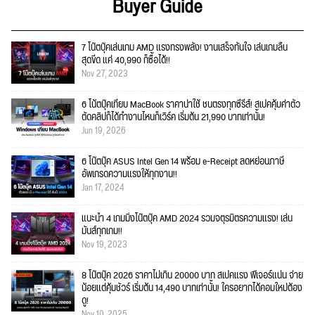
Buyer Guide
7 โน๊ตบุ๊คเล่นเกม AMD แรงทรงพลัง! งานเสร็จทันใจ เล่นเกมลื่น
สุดขีด แค่ 40,990 ก็ซื้อได้!!
Nov 27, 2023
6 โน้ตบุ๊คเทียบ MacBook ราคาน่าใช้ ชนตรงทุกซีรีส์! สเปคคุ้มค่าตัว
ตัดคลิปก็ได้ทำงานไหนก็เวิร์ค เริ่มต้น 21,990 บาทเท่านั้น!
Jun 19, 2026
6 โน๊ตบุ๊ค ASUS Intel Gen 14 พร้อม e-Receipt ลดหย่อนภาษี
อัพเกรดความแรงให้ทุกงาน!!
Jan 17, 2024
แนะนำ 4 เกมมิ่งโน๊ตบุ๊ค AMD 2024 รวมจตุรมิตรความแรง! เล่น
มันส์ทุกเกม!!
Nov 19, 2023
8 โน๊ตบุ๊ค 2026 ราคาไม่เกิน 20000 บาท สเปคแรง ฟีเจอร์แน่น จ่าย
น้อยแต่คุ้มชัวร์ เริ่มต้น 14,490 บาทเท่านั้น! ใครอยากได้คอมใหม่ต้อง
ดู!
Nov 10, 2025