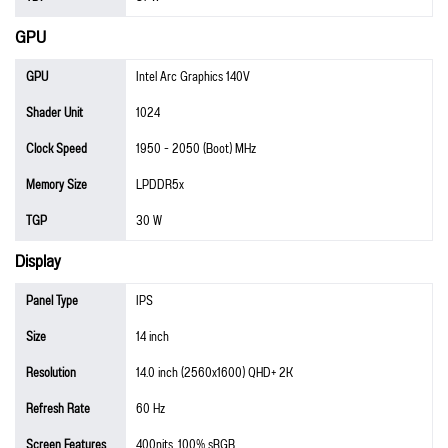
GPU
GPU
Intel Arc Graphics 140V
Shader Unit
1024
Clock Speed
1950 - 2050 (Boot) MHz
Memory Size
LPDDR5x
TGP
30 W
Display
Panel Type
IPS
Size
14 inch
Resolution
14.0 inch (2560x1600) QHD+ 2K
Refresh Rate
60 Hz
Screen Features
400nits, 100% sRGB