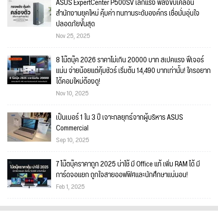
ASUS ExpertCenter P500SV เล็กแรง พลังขับเคลื่อน
สำนักงานยุคใหม่ คุ้มค่า ทนทานระดับองค์กร เชื่อมั่นอุ่นใจ
ปลอดภัยขั้นสุด
Nov 25, 2025
8 โน๊ตบุ๊ค 2026 ราคาไม่เกิน 20000 บาท สเปคแรง ฟีเจอร์
แน่น จ่ายน้อยแต่คุ้มชัวร์ เริ่มต้น 14,490 บาทเท่านั้น! ใครอยาก
ได้คอมใหม่ต้องดู!
Nov 10, 2025
เป็นเบอร์ 1 ใน 3 ปี เจาะกลยุทธ์จากผู้บริหาร ASUS
Commercial
Sep 10, 2025
7 โน๊ตบุ๊คราคาถูก 2025 น่าใช้ มี Office แท้ เพิ่ม RAM ได้ มี
การ์ดจอแยก ถูกใจสายออฟฟิศและนักศึกษาแน่นอน!
Feb 1, 2025