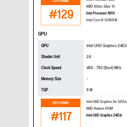
CPU RANK
AMD Athlon Silver 10
#129
Intel Processor N100
Intel Core i5-12450HX
GPU
GPU
Intel UHD Graphics 24EU
Shader Unit
24
Clock Speed
450 - 750 (Boot) MHz
Memory Size
-
TGP
6 W
Intel UHD Graphics Xe 32EUs 
GPU RANK
AMD Radeon 610M
#117
Intel UHD Graphics 24EUs