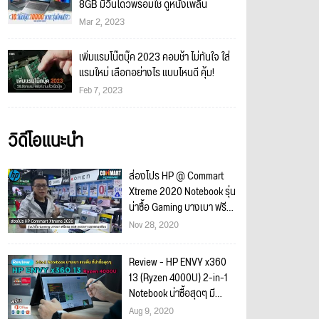
8GB มีวินโดว์พร้อมใช้ ดูหนังเพลิน
Mar 2, 2023
เพิ่มแรมโน๊ตบุ๊ค 2023 คอมช้า ไม่ทันใจ ใส่
แรมใหม่ เลือกอย่างไร แบบไหนดี คุ้ม!
Feb 7, 2023
วิดีโอแนะนำ
ส่องโปร HP @ Commart
Xtreme 2020 Notebook รุ่น
น่าซื้อ Gaming บางเบา ฟรี
แรม 8GB ลดราคา ของแถม
Nov 28, 2020
เพียบ
Review - HP ENVY x360
13 (Ryzen 4000U) 2-in-1
Notebook น่าซื้อสุดๆ มี
Office แท้ ประกัน 3 ปี On-
Aug 9, 2020