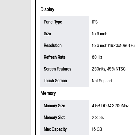
Display
Panel Type
IPS
Size
15.6 inch
Resolution
15.6 inch (1920x1080) Fu
Refresh Rate
60 Hz
Screen Features
250nits, 45% NTSC
Touch Screen
Not Support
Memory
Memory Size
4 GB DDR4 3200Mhz
Memory Slot
2 Slots
Max Capacity
16 GB