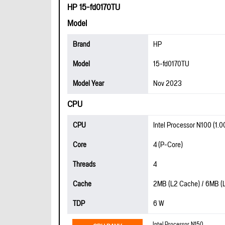
HP 15-fd0170TU
Model
Brand
HP
Model
15-fd0170TU
Model Year
Nov 2023
CPU
CPU
Intel Processor N100 (1.
Core
4 (P-Core)
Threads
4
Cache
2MB (L2 Cache) / 6MB (
TDP
6 W
Intel Processor N150