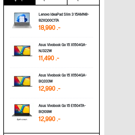
Lenovo IdeaPad Slim 3 15AMN8-
82XQ00C1TA
18,990 .-
Asus Vivobook Go 15 X1504GA-
NJ322W
11,490 .-
Asus Vivobook Go 15 X1504GA-
BQ333W
12,990 .-
Asus Vivobook Go 15 E1504TA-
BQ109W
12,990 .-