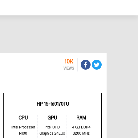
10K
VIEWS
HP 15-fd0170TU
CPU
GPU
RAM
Intel Processor
Intel UHD
4 GB DDR4
N100
Graphics 24EUs
3200 MHz