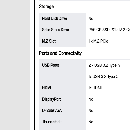
Storage
Hard Disk Drive
No
Solid State Drive
256 GB SSD PCIe M.2 G
M.2 Slot
1 x M.2 PCIe
Ports and Connectivity
USB Ports
2 x USB 3.2 Type A
1x USB 3.2 Type C
HDMI
1x HDMI
DisplayPort
No
D-Sub/VGA
No
Thunderbolt
No