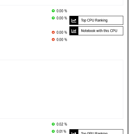
0.00 %
0.00 %
Top CPU Ranking
Notebook with this CPU
0.00 %
0.00 %
0.02 %
0.01 %
Top GPU Ranking