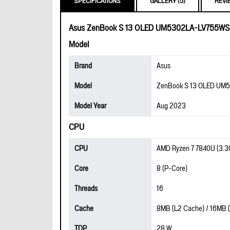
SPECIFICATIONS
GALLERY (5)
REVI
Asus ZenBook S 13 OLED UM5302LA-LV755WS
Model
Brand
Asus
Model
ZenBook S 13 OLED UM
Model Year
Aug 2023
CPU
CPU
AMD Ryzen 7 7840U (3.30
Core
8 (P-Core)
Threads
16
Cache
8MB (L2 Cache) / 16MB 
TDP
28 W