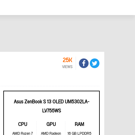
25K
VIEWS
Asus ZenBook S 13 OLED UM5302LA-
LV755WS
CPU
GPU
RAM
AMD Ryzen 7
AMD Radeon
16 GB LPDDR5