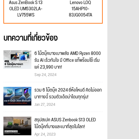
Asus ZenBook S 13
Lenovo LOQ
OLED UM5302LA-
15AHP10-
LV755WS
83JG0054TA
บทความที่เกี่ยวข้อง
6 โน๊ตบุ๊คบางเบาพลัง AMD Ryzen 8000
รัน AI เร็วทันใจ มี Office แท้พร้อมใช้ เริ่ม
แค่ 23,990 บาท!
Sep 24, 2024
รวม 6 โน๊ตบุ๊ค 2024 ยี่ห้อไหนดี คิดไม่ออก
มาทางนี้ รวมตัวเด็ดน่าโดนทุกรุ่น!
Jan 27, 2024
สรุปสเปค ASUS Zenbook S13 OLED
โน้ตบุ๊คที่บางและเบาที่สุดในโลก!
Apr 24, 2023