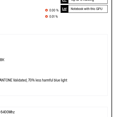
Notebook with this GPU
0.00 %
0.01 %
.8K
NTONE Validated, 70% less harmful blue light
d 6400Mhz