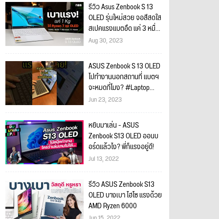
รีวิว Asus Zenbook S 13
OLED รุ่นใหม่สวย จอสีสดใส
สเปคแรงแบตอึด แค่ 3 หมื่น
กว่า
Aug 30, 2023
ASUS Zenbook S 13 OLED
ไปทำงานนอกสถานที่ แบตฯ
จะหมดกี่โมง? #Laptop
#โน๊ตบุ๊ค #ไอที #Asus
Jun 23, 2023
#Zenbook
หยิบมาเล่น - ASUS
Zenbook S13 OLED ออนบ
อร์ดแล้วไง? พี่ก็แรงอยู่ดี!
Jul 13, 2022
รีวิว ASUS Zenbook S13
OLED บางเบา ไฮโซ แรงด้วย
AMD Ryzen 6000
Jun 15, 2022