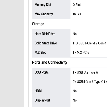
Memory Slot
0 Slots
Max Capacity
16 GB
Storage
Hard Disk Drive
No
Solid State Drive
1TB SSD PCIe M.2 Gen 4
M.2 Slot
1 x M.2 PCIe
Ports and Connectivity
USB Ports
1 x USB 3.2 Type A
2x USB4 Gen 3 Type C ( 4
HDMI
No
DisplayPort
No