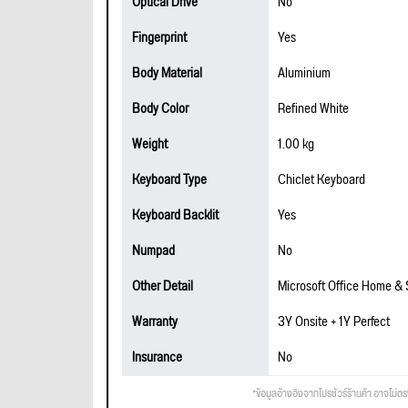
Optical Drive
No
Fingerprint
Yes
Body Material
Aluminium
Body Color
Refined White
Weight
1.00 kg
Keyboard Type
Chiclet Keyboard
Keyboard Backlit
Yes
Numpad
No
Other Detail
Microsoft Office Home &
Warranty
3Y Onsite + 1Y Perfect
Insurance
No
*ข้อมูลอ้างอิงจากโปรชัวร์ร้านค้า อาจไม่ต