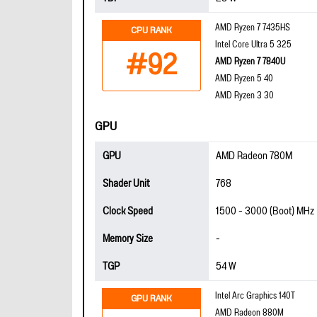
AMD Ryzen 7 7435HS
CPU RANK
Intel Core Ultra 5 325
#92
AMD Ryzen 7 7840U
AMD Ryzen 5 40
AMD Ryzen 3 30
GPU
GPU
AMD Radeon 780M
Shader Unit
768
Clock Speed
1500 - 3000 (Boot) MHz
Memory Size
-
TGP
54 W
Intel Arc Graphics 140T
GPU RANK
AMD Radeon 880M