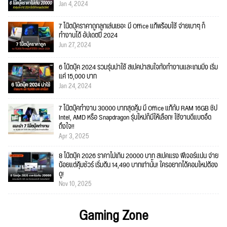
Jan 4, 2024
7 โน๊ตบุ๊คราคาถูกลูกเล่นเยอะ มี Office แท้พร้อมใช้ จ่ายเบาๆ ก็
ทำงานได้ อัปเดตปี 2024
Jun 27, 2024
6 โน๊ตบุ๊ค 2024 รวมรุ่นน่าใช้ สเปคน่าสนใจทั้งทำงานและเกมมิ่ง เริ่ม
แค่ 15,000 บาท
Jan 24, 2024
7 โน๊ตบุ๊คทำงาน 30000 บาทสุดคุ้ม มี Office แท้กับ RAM 16GB ชิป
Intel, AMD หรือ Snapdragon รุ่นใหม่ก็มีให้เลือก! ใช้งานดีแบตอึด
ถึงใจ!!
Apr 3, 2025
8 โน๊ตบุ๊ค 2026 ราคาไม่เกิน 20000 บาท สเปคแรง ฟีเจอร์แน่น จ่าย
น้อยแต่คุ้มชัวร์ เริ่มต้น 14,490 บาทเท่านั้น! ใครอยากได้คอมใหม่ต้อง
ดู!
Nov 10, 2025
Gaming Zone