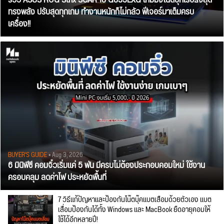
รีวิว ASUS ROG Strix SCAR 18 G835LXG เกมมิ่งโน้ตบุ๊กเรือธงสุด
ทรงพลัง ปรับสุดทุกเกม ทำงานหนักก็ไม่กลัว ฟีเจอร์มาเต็มครบ
เครื่อง!!
BUYER'S GUIDE
• Aug 3, 2026
6 มินิพีซี คอมจิ๋วเริ่มแค่ 5 พัน มีครบไม่ต้องประกอบคอมใหม่ ใช้งาน
ครอบคลุม ลดค่าไฟ ประหยัดพื้นที่
7 วิธีแก้ปัญหาและป้องกันโน๊ตบุ๊คแบตเสื่อมด้วยตัวเอง แบต
เสื่อมป้องกันได้ทั้ง Windows และ MacBook ยืดอายุคอมให้
ใช้ได้อีกหลายปี!