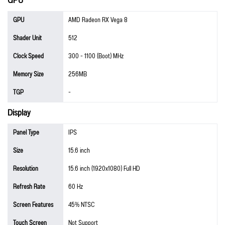
GPU
GPU
AMD Radeon RX Vega 8
Shader Unit
512
Clock Speed
300 - 1100 (Boot) MHz
Memory Size
256MB
TGP
-
Display
Panel Type
IPS
Size
15.6 inch
Resolution
15.6 inch (1920x1080) Full HD
Refresh Rate
60 Hz
Screen Features
45% NTSC
Touch Screen
Not Support