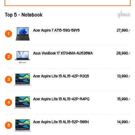
Top 5 - Notebook
ดูทั้งหมด
Acer Aspire 7 A715-59G-59Y6
27,990.-
1
Asus VivoBook 17 X1704MA-AU536WA
28,990.-
2
Acer Aspire Lite 15 AL15-42P-R3Q5
13,990.-
3
Acer Aspire Lite 15 AL15-42P-R4PQ
15,990.-
4
Acer Aspire Lite 15 AL15-52P-586H
14,990.-
5