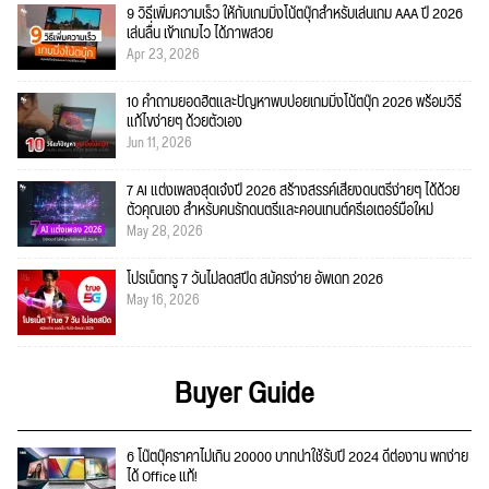
9 วิธีเพิ่มความเร็ว ให้กับเกมมิ่งโน้ตบุ๊กสำหรับเล่นเกม AAA ปี 2026
เล่นลื่น เข้าเกมไว ได้ภาพสวย
Apr 23, 2026
10 คำถามยอดฮิตและปัญหาพบบ่อยเกมมิ่งโน้ตบุ๊ก 2026 พร้อมวิธี
แก้ไขง่ายๆ ด้วยตัวเอง
Jun 11, 2026
7 AI แต่งเพลงสุดเจ๋งปี 2026 สร้างสรรค์เสียงดนตรีง่ายๆ ได้ด้วย
ตัวคุณเอง สำหรับคนรักดนตรีและคอนเทนต์ครีเอเตอร์มือใหม่
May 28, 2026
โปรเน็ตทรู 7 วันไม่ลดสปีด สมัครง่าย อัพเดท 2026
May 16, 2026
Buyer Guide
6 โน๊ตบุ๊คราคาไม่เกิน 20000 บาทน่าใช้รับปี 2024 ดีต่องาน พกง่าย
ได้ Office แท้!