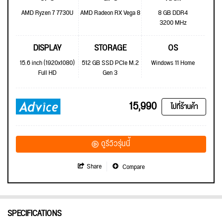
AMD Ryzen 7 7730U
AMD Radeon RX Vega 8
8 GB DDR4
3200 MHz
DISPLAY
STORAGE
OS
15.6 inch (1920x1080)
512 GB SSD PCIe M.2
Windows 11 Home
Full HD
Gen 3
15,990
ไปที่ร้านค้า
ดูรีวิวรุ่นนี้
Share
Compare
SPECIFICATIONS