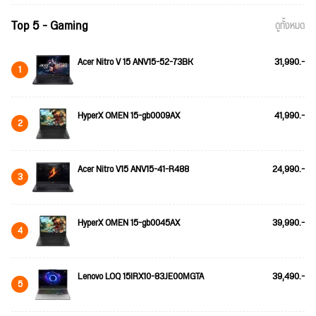
Top 5 - Gaming
ดูทั้งหมด
Acer Nitro V 15 ANV15-52-73BK
31,990.-
1
HyperX OMEN 15-gb0009AX
41,990.-
2
Acer Nitro V15 ANV15-41-R488
24,990.-
3
HyperX OMEN 15-gb0045AX
39,990.-
4
Lenovo LOQ 15IRX10-83JE00MGTA
39,490.-
5