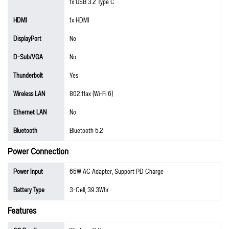
1x USB 3.2 Type C
HDMI
1x HDMI
DisplayPort
No
D-Sub/VGA
No
Thunderbolt
Yes
Wireless LAN
802.11ax (Wi-Fi 6)
Ethernet LAN
No
Bluetooth
Bluetooth 5.2
Power Connection
Power Input
65W AC Adapter, Support PD Charge
Battery Type
3-Cell, 39.3Whr
Features