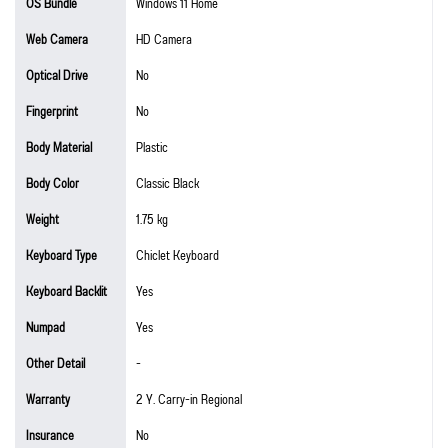
OS Bundle
Windows 11 Home
Web Camera
HD Camera
Optical Drive
No
Fingerprint
No
Body Material
Plastic
Body Color
Classic Black
Weight
1.75 kg
Keyboard Type
Chiclet Keyboard
Keyboard Backlit
Yes
Numpad
Yes
Other Detail
-
Warranty
2 Y. Carry-in Regional
Insurance
No