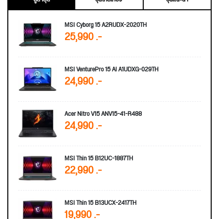
MSI Cyborg 15 A2RUDX-2020TH
25,990 .-
MSI VenturePro 15 AI A1UDXG-029TH
24,990 .-
Acer Nitro V15 ANV15-41-R488
24,990 .-
MSI Thin 15 B12UC-1887TH
22,990 .-
MSI Thin 15 B13UCX-2417TH
19,990 .-