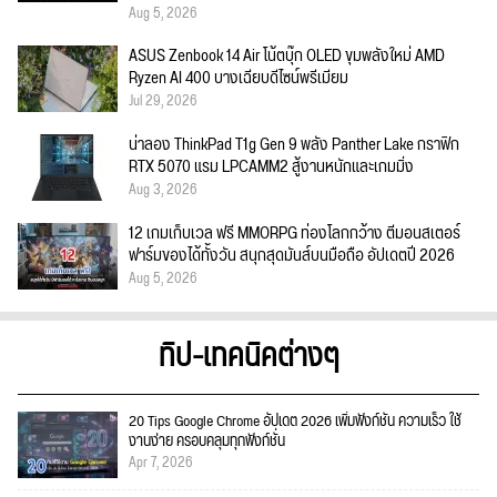
Aug 5, 2026
ASUS Zenbook 14 Air โน้ตบุ๊ก OLED ขุมพลังใหม่ AMD
Ryzen AI 400 บางเฉียบดีไซน์พรีเมียม
Jul 29, 2026
น่าลอง ThinkPad T1g Gen 9 พลัง Panther Lake กราฟิก
RTX 5070 แรม LPCAMM2 สู้งานหนักและเกมมิ่ง
Aug 3, 2026
12 เกมเก็บเวล ฟรี MMORPG ท่องโลกกว้าง ตีมอนสเตอร์
ฟาร์มของได้ทั้งวัน สนุกสุดมันส์บนมือถือ อัปเดตปี 2026
Aug 5, 2026
ทิป-เทคนิคต่างๆ
20 Tips Google Chrome อัปเดต 2026 เพิ่มฟังก์ชั่น ความเร็ว ใช้
งานง่าย ครอบคลุมทุกฟังก์ชั่น
Apr 7, 2026