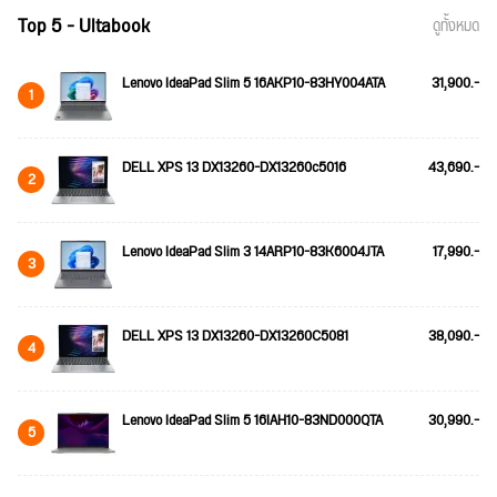
Top 5 - Ultabook
ดูทั้งหมด
Lenovo IdeaPad Slim 5 16AKP10-83HY004ATA
31,900.-
1
DELL XPS 13 DX13260-DX13260c5016
43,690.-
2
Lenovo IdeaPad Slim 3 14ARP10-83K6004JTA
17,990.-
3
DELL XPS 13 DX13260-DX13260C5081
38,090.-
4
Lenovo IdeaPad Slim 5 16IAH10-83ND000QTA
30,990.-
5