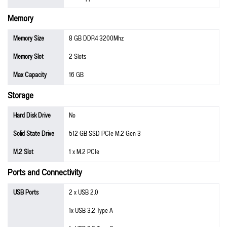
Memory
Memory Size
8 GB DDR4 3200Mhz
Memory Slot
2 Slots
Max Capacity
16 GB
Storage
Hard Disk Drive
No
Solid State Drive
512 GB SSD PCIe M.2 Gen 3
M.2 Slot
1 x M.2 PCIe
Ports and Connectivity
USB Ports
2 x USB 2.0
1x USB 3.2 Type A