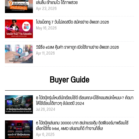
เล่นลื่น เข้าเกมไว ได้ภาพสวย
Apr 23, 2026
โปรเน็ตทรู 7 วันไม่ลดสปีด สมัครง่าย อัพเดท 2026
May 16, 2026
วิธีซื้อ eSIM คุ้มค่า ราคาถูก เปิดใช้งานง่าย อัพเดท 2026
Apr 11, 2026
Buyer Guide
8 โน๊ตบุ๊ครุ่นไหนดีนักเรียนใช้ดี เรียนคณะนี้ใช้คอมสเปคไหนนะ? คัดมา
ให้ใช้เรียนได้ยาวๆ อัปเดตปี 2024
Jul 26, 2024
6 โน๊ตบุ๊คเล่นเกม 30000 บาท สเปกแรงคุ้ม ติดฟีเจอร์มาพร้อมใช้
เลือกได้ทั้ง Intel, AMD เล่นเกมก็ดี ทำงานก็ลื่น!
Apr 6, 2025