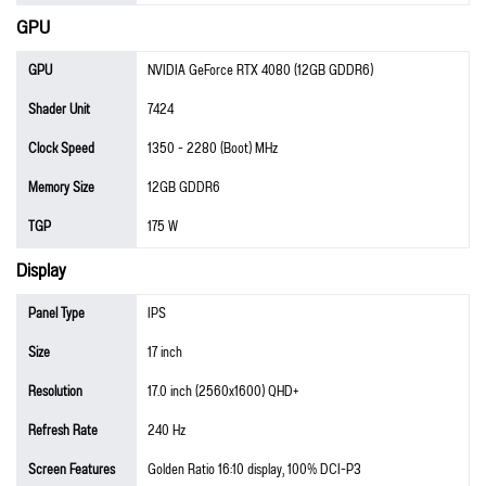
GPU
GPU
NVIDIA GeForce RTX 4080 (12GB GDDR6)
Shader Unit
7424
Clock Speed
1350 - 2280 (Boot) MHz
Memory Size
12GB GDDR6
TGP
175 W
Display
Panel Type
IPS
Size
17 inch
Resolution
17.0 inch (2560x1600) QHD+
Refresh Rate
240 Hz
Screen Features
Golden Ratio 16:10 display, 100% DCI-P3