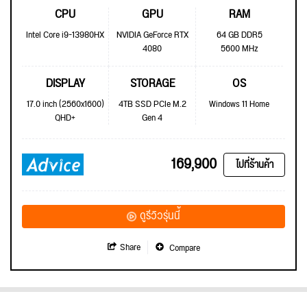
CPU
GPU
RAM
Intel Core i9-13980HX
NVIDIA GeForce RTX
64 GB DDR5
4080
5600 MHz
DISPLAY
STORAGE
OS
17.0 inch (2560x1600)
4TB SSD PCIe M.2
Windows 11 Home
QHD+
Gen 4
169,900
ไปที่ร้านค้า
ดูรีวิวรุ่นนี้
Share
Compare