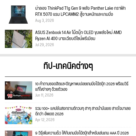
น่าลอง ThinkPad T1g Gen 9 พลัง Panther Lake กราฟิก
RTX 5070 แรม LPCAMM2 สู้งานหนักและเกมมิ่ง
Aug 3, 2026
ASUS Zenbook 14 Air โน้ตบุ๊ก OLED ขุมพลังใหม่ AMD
Ryzen AI 400 บางเฉียบดีไซน์พรีเมียม
Jul 29, 2026
ทิป-เทคนิคต่างๆ
10 คำถามยอดฮิตและปัญหาพบบ่อยเกมมิ่งโน้ตบุ๊ก 2026 พร้อมวิธี
แก้ไขง่ายๆ ด้วยตัวเอง
Jun 11, 2026
รวม 100+ แคปชั่นสงกรานต์กวนๆ ฮาๆ สาดน้ำมันเชย สาดใจมาเลย
ดีกว่า อัพเดต 2026
Apr 12, 2026
9 วิธีเพิ่มความเร็ว ให้กับเกมมิ่งโน้ตบุ๊กสำหรับเล่นเกม AAA ปี 2026