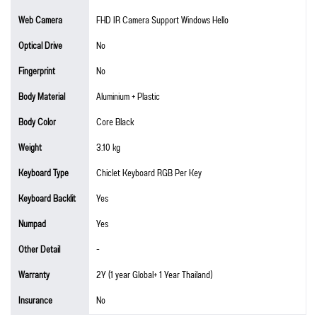
Web Camera
FHD IR Camera Support Windows Hello
Optical Drive
No
Fingerprint
No
Body Material
Aluminium + Plastic
Body Color
Core Black
Weight
3.10 kg
Keyboard Type
Chiclet Keyboard RGB Per Key
Keyboard Backlit
Yes
Numpad
Yes
Other Detail
-
Warranty
2Y (1 year Global+ 1 Year Thailand)
Insurance
No