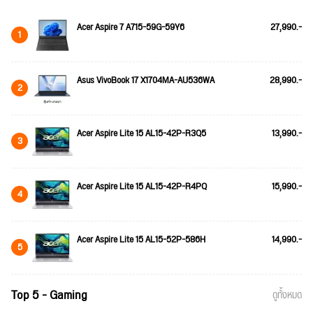
Acer Aspire 7 A715-59G-59Y6
27,990.-
1
Asus VivoBook 17 X1704MA-AU536WA
28,990.-
2
Acer Aspire Lite 15 AL15-42P-R3Q5
13,990.-
3
Acer Aspire Lite 15 AL15-42P-R4PQ
15,990.-
4
Acer Aspire Lite 15 AL15-52P-586H
14,990.-
5
Top 5 - Gaming
ดูทั้งหมด