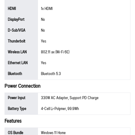
HDMI
1x HDMI
DisplayPort
No
D-Sub/VGA
No
Thunderbolt
Yes
Wireless LAN
802.11 ax (Wi-Fi 6E)
Ethernet LAN
Yes
Bluetooth
Bluetooth 5.3
Power Connection
Power Input
330W AC Adapter, Support PD Charge
Battery Type
4-Cell Li-Polymer, 99.9Wh
Features
OS Bundle
Windows 11 Home