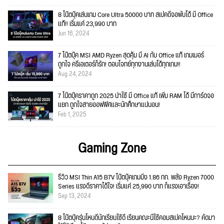
8 โน๊ตบุ๊คเล่นเกม Core Ultra 50000 บาท สเปคดีจอพับได้ มี Office
แท้!! เริ่มแค่ 23,990 บาท
Jun 16, 2024
7 โน๊ตบุ๊ค MSI AMD Ryzen สุดคุ้ม มี AI กับ Office แท้ เกมเมอร์
ถูกใจ ครีเอเตอร์ก็รัก! ตอบโจทย์ทุกงานเล่นได้ทุกเกม!!
Aug 24, 2024
7 โน๊ตบุ๊คราคาถูก 2025 น่าใช้ มี Office แท้ เพิ่ม RAM ได้ มีการ์ดจอ
แยก ถูกใจสายออฟฟิศและนักศึกษาแน่นอน!
Feb 1, 2025
Gaming Zone
รีวิว MSI Thin A15 B7V โน๊ตบุ๊คเกมมิ่ง 1.86 กก. พลัง Ryzen 7000
Series แรงดีราคาได้ใจ! เริ่มแค่ 25,990 บาท ก็แรงเอาเรื่อง!
Sep 13, 2024
8 โน๊ตบุ๊ครุ่นไหนดีนักเรียนใช้ดี เรียนคณะนี้ใช้คอมสเปคไหนนะ? คัดมา