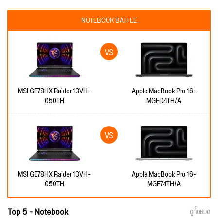
NOTEBOOK BATTLE
MSI GE78HX Raider 13VH-
Apple MacBook Pro 16-
050TH
MGED4TH/A
MSI GE78HX Raider 13VH-
Apple MacBook Pro 16-
050TH
MGE74TH/A
Top 5 - Notebook
ดูทั้งหมด