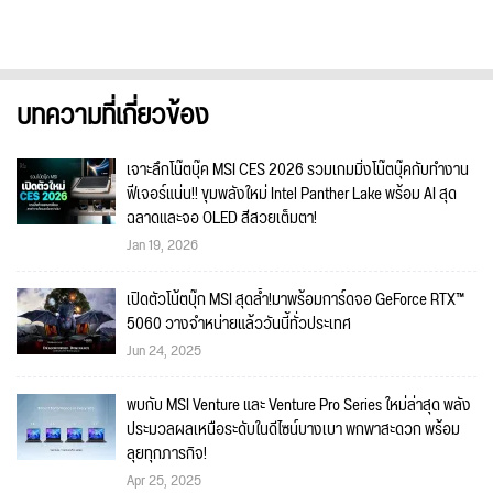
บทความที่เกี่ยวข้อง
เจาะลึกโน๊ตบุ๊ค MSI CES 2026 รวมเกมมิ่งโน๊ตบุ๊คกับทำงาน
ฟีเจอร์แน่น!! ขุมพลังใหม่ Intel Panther Lake พร้อม AI สุด
ฉลาดและจอ OLED สีสวยเต็มตา!
Jan 19, 2026
เปิดตัวโน้ตบุ๊ก MSI สุดล้ำ!มาพร้อมการ์ดจอ GeForce RTX™
5060 วางจำหน่ายแล้ววันนี้ทั่วประเทศ
Jun 24, 2025
พบกับ MSI Venture และ Venture Pro Series ใหม่ล่าสุด พลัง
ประมวลผลเหนือระดับในดีไซน์บางเบา พกพาสะดวก พร้อม
ลุยทุกภารกิจ!
Apr 25, 2025