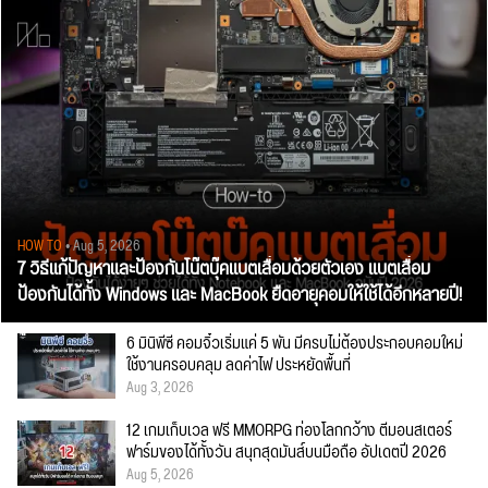
HOW TO
• Aug 5, 2026
7 วิธีแก้ปัญหาและป้องกันโน๊ตบุ๊คแบตเสื่อมด้วยตัวเอง แบตเสื่อม
ป้องกันได้ทั้ง Windows และ MacBook ยืดอายุคอมให้ใช้ได้อีกหลายปี!
6 มินิพีซี คอมจิ๋วเริ่มแค่ 5 พัน มีครบไม่ต้องประกอบคอมใหม่
ใช้งานครอบคลุม ลดค่าไฟ ประหยัดพื้นที่
Aug 3, 2026
12 เกมเก็บเวล ฟรี MMORPG ท่องโลกกว้าง ตีมอนสเตอร์
ฟาร์มของได้ทั้งวัน สนุกสุดมันส์บนมือถือ อัปเดตปี 2026
Aug 5, 2026