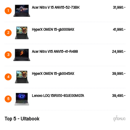
Acer Nitro V 15 ANV15-52-73BK
31,990.-
1
HyperX OMEN 15-gb0009AX
41,990.-
2
Acer Nitro V15 ANV15-41-R488
24,990.-
3
HyperX OMEN 15-gb0045AX
39,990.-
4
Lenovo LOQ 15IRX10-83JE00MGTA
39,490.-
5
Top 5 - Ultabook
ดูทั้งหมด