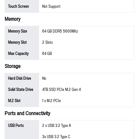
Touch Screen
Not Support
Memory
Memory Size
64 GB DDR5 5600Mhz
Memory Slot
2 Slots
Max Capacity
64 GB
Storage
Hard Disk Drive
No
Solid State Drive
4TB SSD PCIe M.2 Gen 4
M.2 Slot
1 x M.2 PCIe
Ports and Connectivity
USB Ports
2 x USB 3.2 Type A
3x USB 3.2 Type C