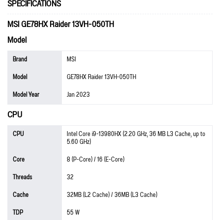
SPECIFICATIONS
MSI GE78HX Raider 13VH-050TH
Model
Brand
MSI
Model
GE78HX Raider 13VH-050TH
Model Year
Jan 2023
CPU
CPU
Intel Core i9-13980HX (2.20 GHz, 36 MB L3 Cache, up to
5.60 GHz)
Core
8 (P-Core) / 16 (E-Core)
Threads
32
Cache
32MB (L2 Cache) / 36MB (L3 Cache)
TDP
55 W