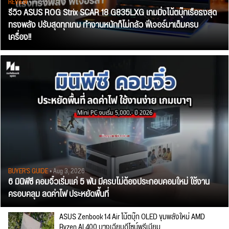
REVIEW
• Jul 28, 2026
รีวิว ASUS ROG Strix SCAR 18 G835LXG เกมมิ่งโน้ตบุ๊กเรือธงสุด
ทรงพลัง ปรับสุดทุกเกม ทำงานหนักก็ไม่กลัว ฟีเจอร์มาเต็มครบ
เครื่อง!!
BUYER'S GUIDE
• Aug 3, 2026
6 มินิพีซี คอมจิ๋วเริ่มแค่ 5 พัน มีครบไม่ต้องประกอบคอมใหม่ ใช้งาน
ครอบคลุม ลดค่าไฟ ประหยัดพื้นที่
ASUS Zenbook 14 Air โน้ตบุ๊ก OLED ขุมพลังใหม่ AMD
Ryzen AI 400 บางเฉียบดีไซน์พรีเมียม