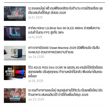
12 เกมออนไลน์ ฟรี เกมพีซียอดฮิตระดับตำนาน ควรมีติดเครื่อง ลุย
เดี่ยวเล่นกับตี้ก็สนุก อัปเดต 2026
Jul 21, 2026
ลาก่อน 60Hz! LG Blind Test จอ OLED 480Hz ช่วยเพิ่มความ
แม่นยำในเกม FPS สูงถึง 38%
Jul 14, 2026
เคาะราคาเปิดจอง Steam Machine 2026 มินิพีซีเกมมิ่ง เริ่มต้น
1049USD สวนราคาหน่วยความจำแรง
Jun 24, 2026
รีวิว ASUS ROG Strix SCAR 18 G835LXG เกมมิ่งโน้ตบุ๊กเรือธง
สุดทรงพลัง ปรับสุดทุกเกม ทำงานหนักก็ไม่กลัว ฟีเจอร์มาเต็มครบ
เครื่อง!!
Jul 28, 2026
10 เกมทำอาหารออนไลน์ สนุกเล่นง่ายได้ทั้งวัน เป็นเชฟมือใหม่ เปิด
ร้านอาหาร เล่นคนเดียวได้ ปาร์ตี้กับเพื่อนก็สนุก 2026
Jun 23, 2026