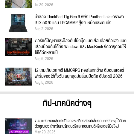
Jul 29, 2026
น่าลอง ThinkPad T1g Gen 9 พลัง Panther Lake กราฟิก
RTX 5070 แรม LPCAMM2 สู้งานหนักและเกมมิ่ง
Aug 3, 2026
7 วิธีแก้ปัญหาและป้องกันโน๊ตบุ๊คแบตเสื่อมด้วยตัวเอง แบต
เสื่อมป้องกันได้ทั้ง Windows และ MacBook ยืดอายุคอมให้
ใช้ได้อีกหลายปี!
Aug 5, 2026
12 เกมเก็บเวล ฟรี MMORPG ท่องโลกกว้าง ตีมอนสเตอร์
ฟาร์มของได้ทั้งวัน สนุกสุดมันส์บนมือถือ อัปเดตปี 2026
Aug 5, 2026
ทิป-เทคนิคต่างๆ
7 AI แต่งเพลงสุดเจ๋งปี 2026 สร้างสรรค์เสียงดนตรีง่ายๆ ได้ด้วย
ตัวคุณเอง สำหรับคนรักดนตรีและคอนเทนต์ครีเอเตอร์มือใหม่
May 28, 2026