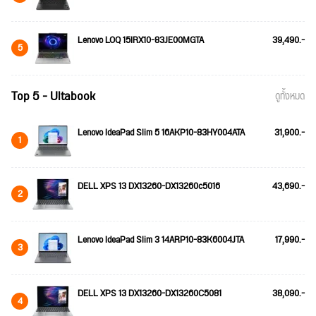
Lenovo LOQ 15IRX10-83JE00MGTA
39,490.-
5
Top 5 - Ultabook
ดูทั้งหมด
Lenovo IdeaPad Slim 5 16AKP10-83HY004ATA
31,900.-
1
DELL XPS 13 DX13260-DX13260c5016
43,690.-
2
Lenovo IdeaPad Slim 3 14ARP10-83K6004JTA
17,990.-
3
DELL XPS 13 DX13260-DX13260C5081
38,090.-
4