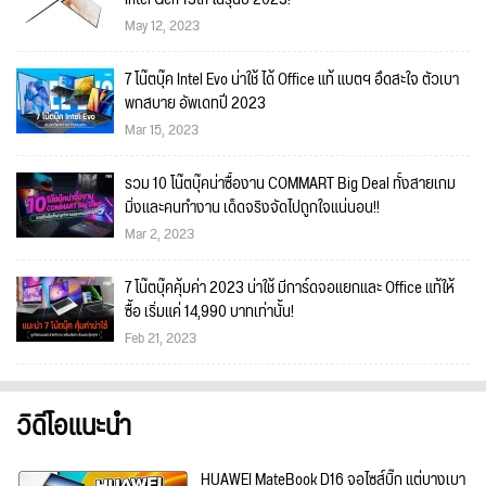
May 12, 2023
7 โน๊ตบุ๊ค Intel Evo น่าใช้ ได้ Office แท้ แบตฯ อึดสะใจ ตัวเบา
พกสบาย อัพเดทปี 2023
Mar 15, 2023
รวม 10 โน๊ตบุ๊คน่าซื้องาน COMMART Big Deal ทั้งสายเกม
มิ่งและคนทำงาน เด็ดจริงจัดไปถูกใจแน่นอน!!
Mar 2, 2023
7 โน๊ตบุ๊คคุ้มค่า 2023 น่าใช้ มีการ์ดจอแยกและ Office แท้ให้
ซื้อ เริ่มแค่ 14,990 บาทเท่านั้น!
Feb 21, 2023
วิดีโอแนะนำ
HUAWEI MateBook D16 จอไซส์บิ๊ก แต่บางเบา