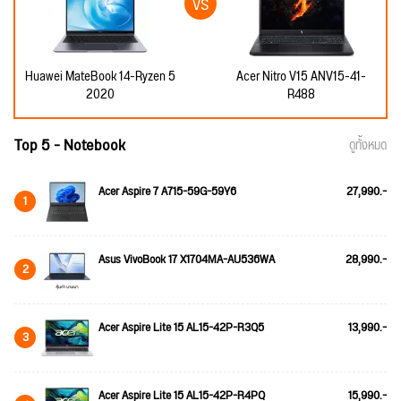
Huawei MateBook 14-Ryzen 5
Acer Nitro V15 ANV15-41-
2020
R488
Top 5 - Notebook
ดูทั้งหมด
Acer Aspire 7 A715-59G-59Y6
27,990.-
1
Asus VivoBook 17 X1704MA-AU536WA
28,990.-
2
Acer Aspire Lite 15 AL15-42P-R3Q5
13,990.-
3
Acer Aspire Lite 15 AL15-42P-R4PQ
15,990.-