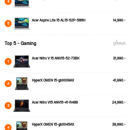
4
Acer Aspire Lite 15 AL15-52P-586H
14,990.-
5
Top 5 - Gaming
ดูทั้งหมด
Acer Nitro V 15 ANV15-52-73BK
31,990.-
1
HyperX OMEN 15-gb0009AX
41,990.-
2
Acer Nitro V15 ANV15-41-R488
24,990.-
3
HyperX OMEN 15-gb0045AX
39,990.-
4