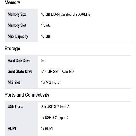
Memory
Memory Size
16 GB DDR4 On Board 2666Mhz
Memory Slot
1 Slots
Max Capacity
16 GB
Storage
Hard Disk Drive
No
Solid State Drive
512 GB SSD PCIe M.2
M.2 Slot
1 x M.2 PCIe
Ports and Connectivity
USB Ports
2 x USB 3.2 Type A
1x USB 3.2 Type C
HDMI
1x HDMI