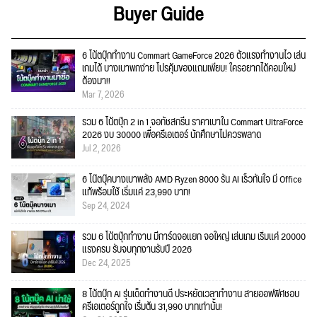
Buyer Guide
6 โน้ตบุ๊กทำงาน Commart GameForce 2026 ตัวแรงทำงานไว เล่น
เกมได้ บางเบาพกง่าย โปรคุ้มของแถมเพียบ! ใครอยากได้คอมใหม่
ต้องมา!!
Mar 7, 2026
รวม 6 โน้ตบุ๊ก 2 in 1 จอทัชสกรีน ราคาเบาใน Commart UltraForce
2026 งบ 30000 เพื่อครีเอเตอร์ นักศึกษาไม่ควรพลาด
Jul 2, 2026
6 โน๊ตบุ๊คบางเบาพลัง AMD Ryzen 8000 รัน AI เร็วทันใจ มี Office
แท้พร้อมใช้ เริ่มแค่ 23,990 บาท!
Sep 24, 2024
รวม 6 โน้ตบุ๊กทำงาน มีการ์ดจอแยก จอใหญ่ เล่นเกม เริ่มแค่ 20000
แรงครบ รับจบทุกงานรับปี 2026
Dec 24, 2025
8 โน้ตบุ๊ก AI รุ่นเด็ดทำงานดี ประหยัดเวลาทำงาน สายออฟฟิศชอบ
ครีเอเตอร์ถูกใจ เริ่มต้น 31,990 บาทเท่านั้น!