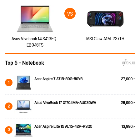
Asus Vivobook 14 S413FQ-
MSI Claw A1M-237TH
EB046TS
Top 5 - Notebook
ดูทั้งหมด
Acer Aspire 7 A715-59G-59Y6
27,990.-
1
Asus VivoBook 17 X1704MA-AU536WA
28,990.-
2
Acer Aspire Lite 15 AL15-42P-R3Q5
13,990.-
3