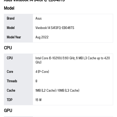
Model
Brand
Asus
Model
Vivobook 14 S413FQ-EB046TS
Model Year
Aug 2022
CPU
CPU
Intel Core i5-10210U (1.60 GHz, 6 MB L3 Cache up to 4.20
Ghz)
Core
4 (P-Core)
Threads
8
Cache
1MB (L2 Cache) / 6MB (L3 Cache)
TDP
15 W
GPU