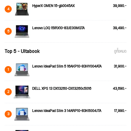
HyperX OMEN 15-gb0045AX
39,990.-
4
Lenovo LOQ 15IRX10-83JE00MGTA
39,490.-
5
Top 5 - Ultabook
ดูทั้งหมด
Lenovo IdeaPad Slim 5 16AKP10-83HY004ATA
31,900.-
1
DELL XPS 13 DX13260-DX13260c5016
43,690.-
2
Lenovo IdeaPad Slim 3 14ARP10-83K6004JTA
17,990.-
3