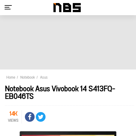
Home
Notebook
Asus
Notebook Asus Vivobook 14 S413FQ-
EB046TS
14K
VIEWS