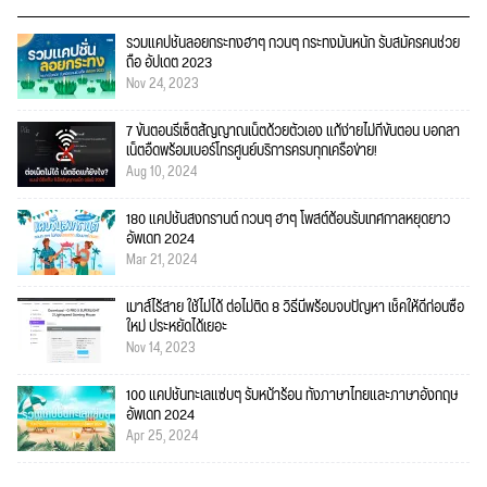
รวมแคปชั่นลอยกระทงฮาๆ กวนๆ กระทงมันหนัก รับสมัครคนช่วย
ถือ อัปเดต 2023
Nov 24, 2023
7 ขั้นตอนรีเซ็ตสัญญาณเน็ตด้วยตัวเอง แก้ง่ายไม่กี่ขั้นตอน บอกลา
เน็ตอืดพร้อมเบอร์โทรศูนย์บริการครบทุกเครือข่าย!
Aug 10, 2024
180 แคปชั่นสงกรานต์ กวนๆ ฮาๆ โพสต์ต้อนรับเทศกาลหยุดยาว
อัพเดท 2024
Mar 21, 2024
เมาส์ไร้สาย ใช้ไม่ได้ ต่อไม่ติด 8 วิธีนี้พร้อมจบปัญหา เช็คให้ดีก่อนซื้อ
ใหม่ ประหยัดได้เยอะ
Nov 14, 2023
100 แคปชั่นทะเลแซ่บๆ รับหน้าร้อน ทั้งภาษาไทยและภาษาอังกฤษ
อัพเดท 2024
Apr 25, 2024