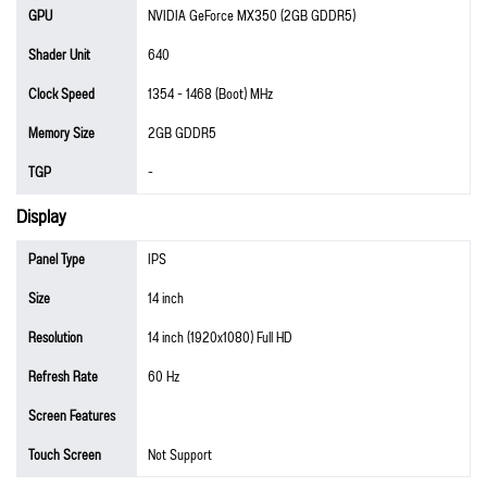
GPU
NVIDIA GeForce MX350 (2GB GDDR5)
Shader Unit
640
Clock Speed
1354 - 1468 (Boot) MHz
Memory Size
2GB GDDR5
TGP
-
Display
Panel Type
IPS
Size
14 inch
Resolution
14 inch (1920x1080) Full HD
Refresh Rate
60 Hz
Screen Features
Touch Screen
Not Support