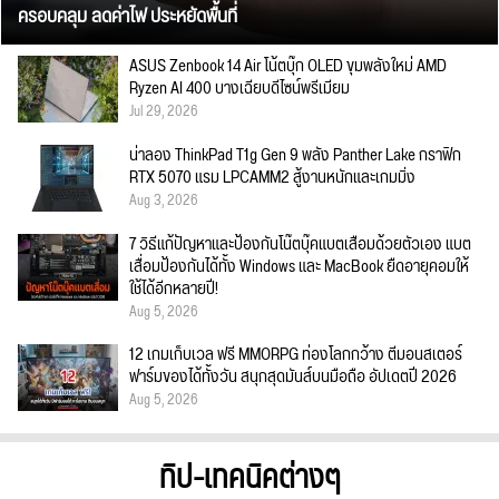
ครอบคลุม ลดค่าไฟ ประหยัดพื้นที่
ASUS Zenbook 14 Air โน้ตบุ๊ก OLED ขุมพลังใหม่ AMD
Ryzen AI 400 บางเฉียบดีไซน์พรีเมียม
Jul 29, 2026
น่าลอง ThinkPad T1g Gen 9 พลัง Panther Lake กราฟิก
RTX 5070 แรม LPCAMM2 สู้งานหนักและเกมมิ่ง
Aug 3, 2026
7 วิธีแก้ปัญหาและป้องกันโน๊ตบุ๊คแบตเสื่อมด้วยตัวเอง แบต
เสื่อมป้องกันได้ทั้ง Windows และ MacBook ยืดอายุคอมให้
ใช้ได้อีกหลายปี!
Aug 5, 2026
12 เกมเก็บเวล ฟรี MMORPG ท่องโลกกว้าง ตีมอนสเตอร์
ฟาร์มของได้ทั้งวัน สนุกสุดมันส์บนมือถือ อัปเดตปี 2026
Aug 5, 2026
ทิป-เทคนิคต่างๆ