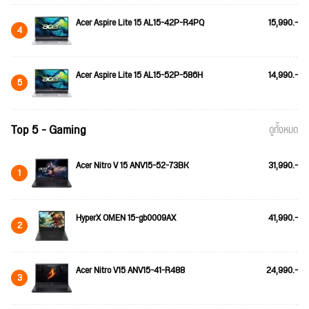
Acer Aspire Lite 15 AL15-42P-R4PQ
15,990.-
4
Acer Aspire Lite 15 AL15-52P-586H
14,990.-
5
Top 5 - Gaming
ดูทั้งหมด
Acer Nitro V 15 ANV15-52-73BK
31,990.-
1
HyperX OMEN 15-gb0009AX
41,990.-
2
Acer Nitro V15 ANV15-41-R488
24,990.-
3