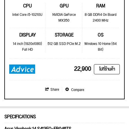
CPU
GPU
RAM
Intel Core i5-10210U
NVIDIA GeForce
8 GB DDR4 On Board
MX350
2400 MHz
DISPLAY
STORAGE
OS
14 inch (1920x1080)
512 GB SSD PCIe M.2
Windows 10 Home (64
Full HD
Bit)
22,900
ไปที่ร้านค้า
Share
Compare
SPECIFICATIONS
Asus Vivobook 14 S413FQ-EB046TS