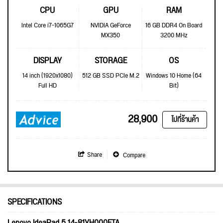
CPU
GPU
RAM
Intel Core i7-1065G7
NVIDIA GeForce
16 GB DDR4 On Board
MX350
3200 MHz
DISPLAY
STORAGE
OS
14 inch (1920x1080)
512 GB SSD PCIe M.2
Windows 10 Home (64
Full HD
Bit)
28,900
ไปที่ร้านค้า
Share
Compare
SPECIFICATIONS
Lenovo IdeaPad 5 14-81YH000ETA