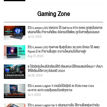
Gaming Zone
รีวิว Lenovo LOQ 15IRX10 ได้ GeForce RTX 5060 ถูกสุดในตลาด!
เล่นเกมก็ลื่น ทำงานก็เยี่ยม อัปเกรดได้เพียบ ถูกใจสายคุ้มแน่นอน!!
Jul 13, 2025
รีวิว Lenovo LOQ 15APH8 คุ้มสุดในงบ 30,000 มีทอน! ได้ AMD
Ryzen มี AI ทำงานลื่นสุด! จะงานไหนเกมใดก็เอาอยู่!!
Aug 31, 2024
8 โน๊ตบุ๊ครุ่นไหนดีนักเรียนใช้ดี เรียนคณะนี้ใช้คอมสเปคไหนนะ? คัดมา
ให้ใช้เรียนได้ยาวๆ อัปเดตปี 2024
Jul 26, 2024
รีวิว Lenovo Legion 7i เกมมิ่งโน๊ตบุ๊คมี AI ตัวจบ Intel Core
i9+RTX 4070 แรงคุ้มตอบโจทย์ทุกงาน!
Jul 3, 2024
รีวิว Lenovo Legion Go S เล่นเกมนานขึ้น ใช้งานยืดหยุ่นกว่าเดิม