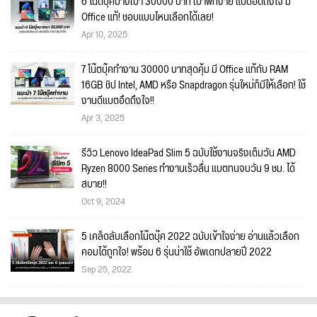
6 โน๊ตบุ๊คบางเบา 30000 บาท เบาพกง่าย แบตอึดถึงใจ มี
Office แท้! ชอบแบบไหนเลือกได้เลย!
Apr 10, 2025
7 โน๊ตบุ๊คทำงาน 30000 บาทสุดคุ้ม มี Office แท้กับ RAM
16GB ชิป Intel, AMD หรือ Snapdragon รุ่นใหม่ก็มีให้เลือก! ใช้
งานดีแบตอึดถึงใจ!!
Apr 3, 2025
รีวิว Lenovo IdeaPad Slim 5 ฉบับใช้งานจริงเต็มวัน AMD
Ryzen 8000 Series ทำงานเร็วลื่น แบตทนจบวัน 9 ชม. ได้
สบาย!!
Oct 9, 2024
5 เคล็ดลับเลือกโน๊ตบุ๊ค 2022 ฉบับเข้าใจง่าย อ่านแล้วเลือก
คอมได้ถูกใจ! พร้อม 6 รุ่นน่าใช้ อัพเดทปลายปี 2022
Sep 25, 2022