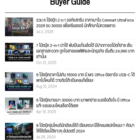
Buyer Guide
รวม 6 โน้ตบุ๊ก 2 in 1 จอทัชสกรีน ราคาเบาใน Commart UltraForce
2026 งบ 30000 เพื่อครีเอเตอร์ นักศึกษาไม่ควรพลาด
Jul 2, 2026
7 โน๊ตบุ๊ค 2-in-1 น่าใช้ พับเป็นแท็บเล็ตได้ มีปากกาจดโน๊ตก็ง่าย เซ็น
เอกสารสะดวก! ถูกใจสายออฟฟิศและนักธุรกิจ เริ่มต้น 24,990 บาท
เท่านั้น!
Oct 21, 2025
6 โน๊ตบุ๊คราคาไม่เกิน 15000 บาท มี MS Office ต่อชาร์จ USB-C ได้
พกไปไหนก็ดี วางติดโต๊ะเป็นคอมก็เยี่ยม!
Aug 10, 2024
6 โน๊ตบุ๊คบางเบา 30000 บาท เบาพกง่าย แบตอึดถึงใจ มี Office
แท้! ชอบแบบไหนเลือกได้เลย!
Apr 10, 2025
8 โน๊ตบุ๊ครุ่นไหนดีนักเรียนใช้ดี เรียนคณะนี้ใช้คอมสเปคไหนนะ? คัดมา
ให้ใช้เรียนได้ยาวๆ อัปเดตปี 2024
Jul 26, 2024