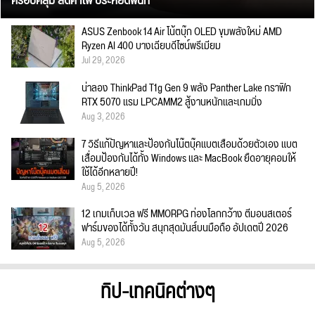
ครอบคลุม ลดค่าไฟ ประหยัดพื้นที่
ASUS Zenbook 14 Air โน้ตบุ๊ก OLED ขุมพลังใหม่ AMD
Ryzen AI 400 บางเฉียบดีไซน์พรีเมียม
Jul 29, 2026
น่าลอง ThinkPad T1g Gen 9 พลัง Panther Lake กราฟิก
RTX 5070 แรม LPCAMM2 สู้งานหนักและเกมมิ่ง
Aug 3, 2026
7 วิธีแก้ปัญหาและป้องกันโน๊ตบุ๊คแบตเสื่อมด้วยตัวเอง แบต
เสื่อมป้องกันได้ทั้ง Windows และ MacBook ยืดอายุคอมให้
ใช้ได้อีกหลายปี!
Aug 5, 2026
12 เกมเก็บเวล ฟรี MMORPG ท่องโลกกว้าง ตีมอนสเตอร์
ฟาร์มของได้ทั้งวัน สนุกสุดมันส์บนมือถือ อัปเดตปี 2026
Aug 5, 2026
ทิป-เทคนิคต่างๆ