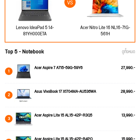
Lenovo IdeaPad 5 14-
Acer Nitro Lite 16 NL16-71G-
81YH000ETA
561H
Top 5 - Notebook
ดูทั้งหมด
Acer Aspire 7 A715-59G-59Y6
27,990.-
1
Asus VivoBook 17 X1704MA-AU536WA
28,990.-
2
Acer Aspire Lite 15 AL15-42P-R3Q5
13,990.-
3
Acer Aspire Lite 15 AL15-42P-R4PQ
15,990.-