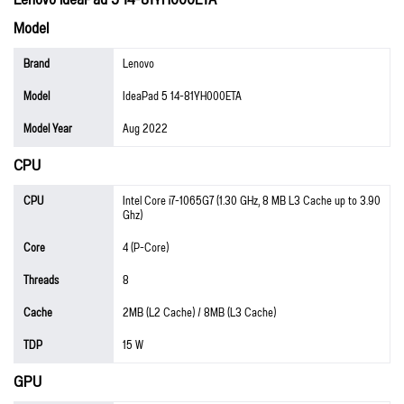
Model
Brand
Lenovo
Model
IdeaPad 5 14-81YH000ETA
Model Year
Aug 2022
CPU
CPU
Intel Core i7-1065G7 (1.30 GHz, 8 MB L3 Cache up to 3.90
Ghz)
Core
4 (P-Core)
Threads
8
Cache
2MB (L2 Cache) / 8MB (L3 Cache)
TDP
15 W
GPU