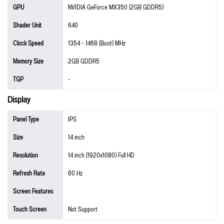
GPU
NVIDIA GeForce MX350 (2GB GDDR5)
Shader Unit
640
Clock Speed
1354 - 1468 (Boot) MHz
Memory Size
2GB GDDR5
TGP
-
Display
Panel Type
IPS
Size
14 inch
Resolution
14 inch (1920x1080) Full HD
Refresh Rate
60 Hz
Screen Features
Touch Screen
Not Support