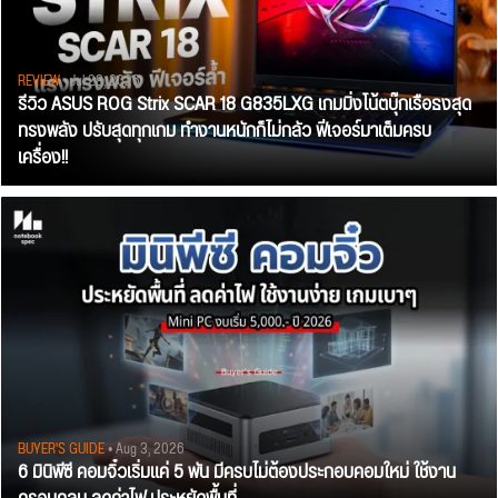
REVIEW
• Jul 28, 2026
รีวิว ASUS ROG Strix SCAR 18 G835LXG เกมมิ่งโน้ตบุ๊กเรือธงสุด
ทรงพลัง ปรับสุดทุกเกม ทำงานหนักก็ไม่กลัว ฟีเจอร์มาเต็มครบ
เครื่อง!!
BUYER'S GUIDE
• Aug 3, 2026
6 มินิพีซี คอมจิ๋วเริ่มแค่ 5 พัน มีครบไม่ต้องประกอบคอมใหม่ ใช้งาน