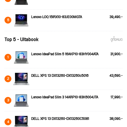
Lenovo LOQ 15IRX10-83JE00MGTA
39,490.-
5
Top 5 - Ultabook
ดูทั้งหมด
Lenovo IdeaPad Slim 5 16AKP10-83HY004ATA
31,900.-
1
DELL XPS 13 DX13260-DX13260c5016
43,690.-
2
Lenovo IdeaPad Slim 3 14ARP10-83K6004JTA
17,990.-
3
DELL XPS 13 DX13260-DX13260C5081
38,090.-
4