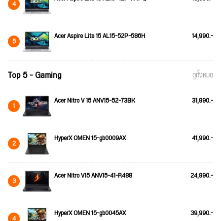
4
Acer Aspire Lite 15 AL15-52P-586H
14,990.-
5
Top 5 - Gaming
ดูทั้งหมด
Acer Nitro V 15 ANV15-52-73BK
31,990.-
1
HyperX OMEN 15-gb0009AX
41,990.-
2
Acer Nitro V15 ANV15-41-R488
24,990.-
3
HyperX OMEN 15-gb0045AX
39,990.-
4