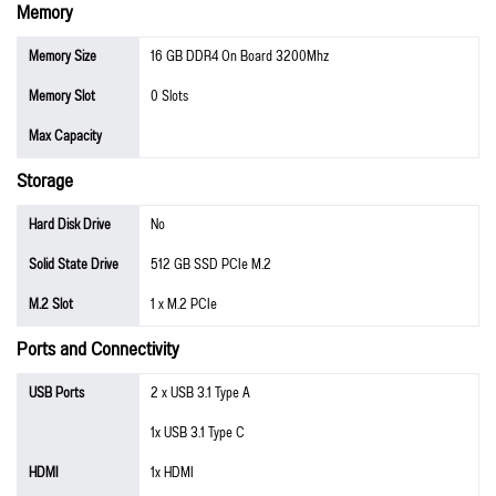
Memory
Memory Size
16 GB DDR4 On Board 3200Mhz
Memory Slot
0 Slots
Max Capacity
Storage
Hard Disk Drive
No
Solid State Drive
512 GB SSD PCIe M.2
M.2 Slot
1 x M.2 PCIe
Ports and Connectivity
USB Ports
2 x USB 3.1 Type A
1x USB 3.1 Type C
HDMI
1x HDMI