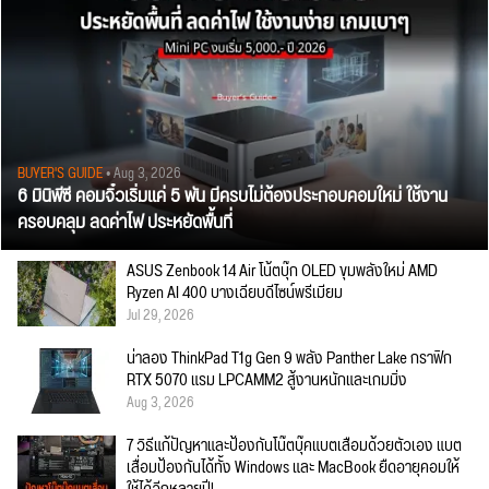
BUYER'S GUIDE
• Aug 3, 2026
6 มินิพีซี คอมจิ๋วเริ่มแค่ 5 พัน มีครบไม่ต้องประกอบคอมใหม่ ใช้งาน
ครอบคลุม ลดค่าไฟ ประหยัดพื้นที่
ASUS Zenbook 14 Air โน้ตบุ๊ก OLED ขุมพลังใหม่ AMD
Ryzen AI 400 บางเฉียบดีไซน์พรีเมียม
Jul 29, 2026
น่าลอง ThinkPad T1g Gen 9 พลัง Panther Lake กราฟิก
RTX 5070 แรม LPCAMM2 สู้งานหนักและเกมมิ่ง
Aug 3, 2026
7 วิธีแก้ปัญหาและป้องกันโน๊ตบุ๊คแบตเสื่อมด้วยตัวเอง แบต
เสื่อมป้องกันได้ทั้ง Windows และ MacBook ยืดอายุคอมให้