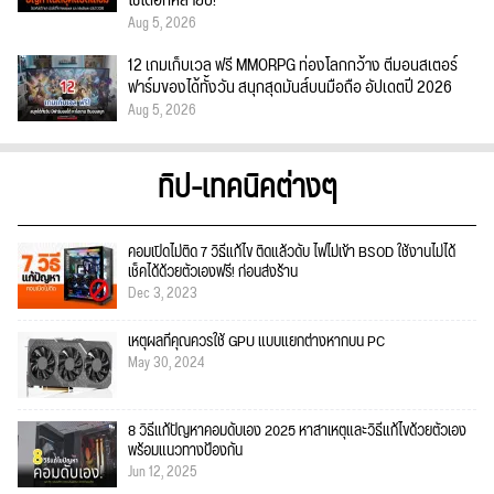
ใช้ได้อีกหลายปี!
Aug 5, 2026
12 เกมเก็บเวล ฟรี MMORPG ท่องโลกกว้าง ตีมอนสเตอร์
ฟาร์มของได้ทั้งวัน สนุกสุดมันส์บนมือถือ อัปเดตปี 2026
Aug 5, 2026
ทิป-เทคนิคต่างๆ
คอมเปิดไม่ติด 7 วิธีแก้ไข ติดแล้วดับ ไฟไม่เข้า BSOD ใช้งานไม่ได้
เช็คได้ด้วยตัวเองฟรี! ก่อนส่งร้าน
Dec 3, 2023
เหตุผลที่คุณควรใช้ GPU แบบแยกต่างหากบน PC
May 30, 2024
8 วิธีแก้ปัญหาคอมดับเอง 2025 หาสาเหตุและวิธีแก้ไขด้วยตัวเอง
พร้อมแนวทางป้องกัน
Jun 12, 2025