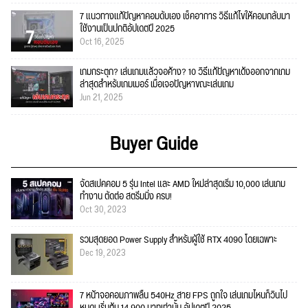
7 แนวทางแก้ปัญหาคอมดับเอง เช็คอาการ วิธีแก้ไขให้คอมกลับมา
ใช้งานเป็นปกติอัปเดตปี 2025
Oct 16, 2025
เกมกระตุก? เล่นเกมแล้วจอค้าง? 10 วิธีแก้ปัญหาเด้งออกจากเกม
ล่าสุดสำหรับเกมเมอร์ เมื่อเจอปัญหาขณะเล่นเกม
Jun 21, 2025
Buyer Guide
จัดสเปคคอม 5 รุ่น Intel และ AMD ใหม่ล่าสุดเริ่ม 10,000 เล่นเกม
ทำงาน ตัดต่อ สตรีมมิ่ง ครบ!
Oct 30, 2023
รวมสุดยอด Power Supply สำหรับผู้ใช้ RTX 4090 โดยเฉพาะ
Dec 19, 2023
7 หน้าจอคอมภาพลื่น 540Hz สาย FPS ถูกใจ เล่นเกมไหนก็วินไป
หมด! เริ่มต้น 14,900 บาทเท่านั้น อัปเดตปี 2025