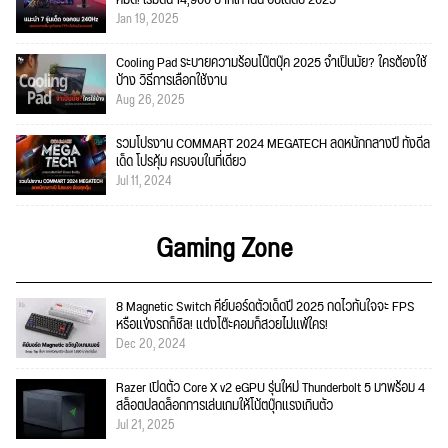
Jan 19, 2025
Cooling Pad ระบายความร้อนโน๊ตบุ๊ค 2025 จำเป็นมั้ย? ใครต้องใช้
บ้าง วิธีการเลือกใช้งาน
Aug 26, 2025
รวมโปรงาน COMMART 2024 MEGATECH ลดหนักกลางปี ทั้งดีล
เด็ด โปรคุ้ม ครบจบในที่เดียว
Jul 11, 2024
Gaming Zone
8 Magnetic Switch คีย์บอร์ดตัวเด็ดปี 2025 กดไวทันใจจะ FPS
หรือแข่งรถก็ชิล! แต่งโต๊ะคอมก็สวยไม่แพ้ใคร!
Dec 20, 2024
Razer เปิดตัว Core X v2 eGPU รุ่นใหม่ Thunderbolt 5 มาพร้อม 4
สล็อตปลดล็อกการเล่นเกมให้โน้ตบุ๊กแรงเกินตัว
Jul 21, 2025