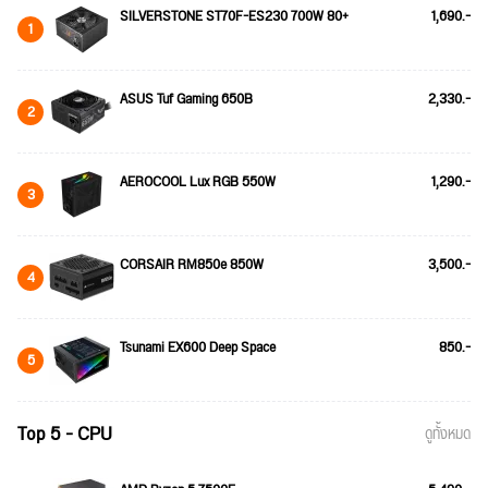
SILVERSTONE ST70F-ES230 700W 80+
1,690.-
1
ASUS Tuf Gaming 650B
2,330.-
2
AEROCOOL Lux RGB 550W
1,290.-
3
CORSAIR RM850e 850W
3,500.-
4
Tsunami EX600 Deep Space
850.-
5
Top 5 - CPU
ดูทั้งหมด