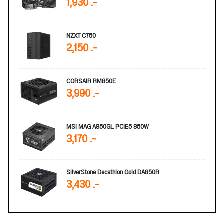
1,930 .-
NZXT C750
2,150 .-
CORSAIR RM850E
3,990 .-
MSI MAG A850GL PCIE5 850W
3,170 .-
SilverStone Decathlon Gold DA850R
3,430 .-