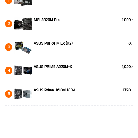
1
MSI A520M Pro
1,990.-
2
ASUS P8H61-M LX (R2)
0.-
3
ASUS PRIME A520M-K
1,920.-
4
ASUS Prime H610M-K D4
1,790.-
5