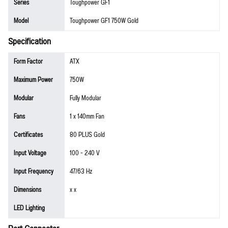
Series
Toughpower GF1
Model
Toughpower GF1 750W Gold
Specification
Form Factor
ATX
Maximum Power
750W
Modular
Fully Modular
Fans
1 x 140mm Fan
Certificates
80 PLUS Gold
Input Voltage
100 - 240 V
Input Frequency
47/63 Hz
Dimensions
x x
LED Lighting