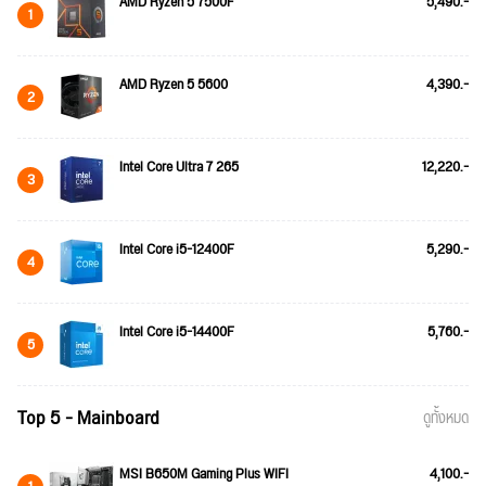
AMD Ryzen 5 7500F
5,490.-
1
AMD Ryzen 5 5600
4,390.-
2
Intel Core Ultra 7 265
12,220.-
3
Intel Core i5-12400F
5,290.-
4
Intel Core i5-14400F
5,760.-
5
Top 5 - Mainboard
ดูทั้งหมด
MSI B650M Gaming Plus WIFI
4,100.-