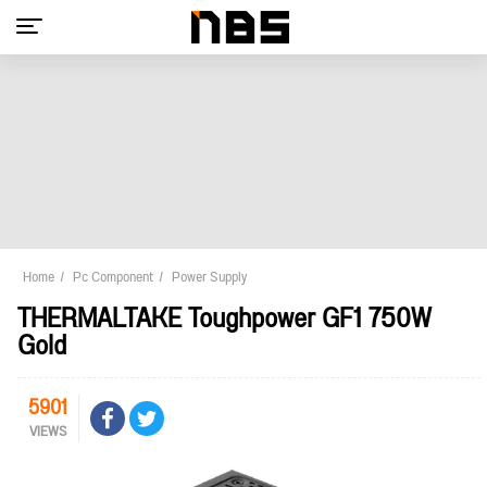
Home
Pc Component
Power Supply
THERMALTAKE Toughpower GF1 750W
Gold
5901
VIEWS