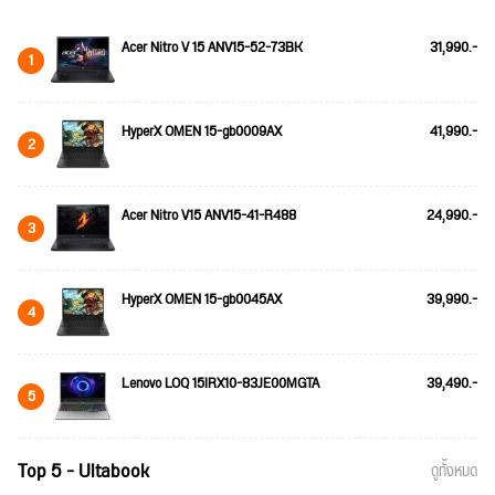
Acer Nitro V 15 ANV15-52-73BK
31,990.-
1
HyperX OMEN 15-gb0009AX
41,990.-
2
Acer Nitro V15 ANV15-41-R488
24,990.-
3
HyperX OMEN 15-gb0045AX
39,990.-
4
Lenovo LOQ 15IRX10-83JE00MGTA
39,490.-
5
Top 5 - Ultabook
ดูทั้งหมด