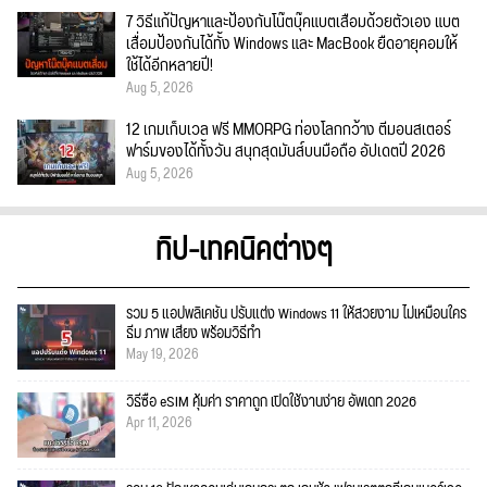
7 วิธีแก้ปัญหาและป้องกันโน๊ตบุ๊คแบตเสื่อมด้วยตัวเอง แบต
เสื่อมป้องกันได้ทั้ง Windows และ MacBook ยืดอายุคอมให้
ใช้ได้อีกหลายปี!
Aug 5, 2026
12 เกมเก็บเวล ฟรี MMORPG ท่องโลกกว้าง ตีมอนสเตอร์
ฟาร์มของได้ทั้งวัน สนุกสุดมันส์บนมือถือ อัปเดตปี 2026
Aug 5, 2026
ทิป-เทคนิคต่างๆ
รวม 5 แอปพลิเคชัน ปรับแต่ง Windows 11 ให้สวยงาม ไม่เหมือนใคร
ธีม ภาพ เสียง พร้อมวิธีทำ
May 19, 2026
วิธีซื้อ eSIM คุ้มค่า ราคาถูก เปิดใช้งานง่าย อัพเดท 2026
Apr 11, 2026