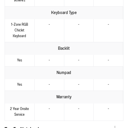
90WHrs
Keyboard Type
1-Zone RGB
-
-
-
Chiclet
Keyboard
Backlit
Yes
-
-
-
Numpad
Yes
-
-
-
Warranty
2 Year Onsite
-
-
-
Service