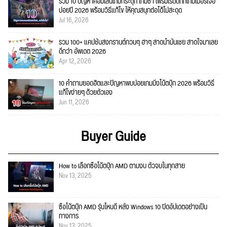
รวม 10 ปัญหาคอมเล่นเกมกระตุก เกมช้า เฟรมเรตตกที่เกมเมอร์เจอ
บ่อยปี 2026 พร้อมวิธีแก้ไข ให้คุณสนุกต่อได้ไม่สะดุด
Jul 16, 2026
รวม 100+ แคปชั่นสงกรานต์กวนๆ ฮาๆ สาดน้ำมันเชย สาดใจมาเลย
ดีกว่า อัพเดต 2026
Apr 12, 2026
10 คำถามยอดฮิตและปัญหาพบบ่อยเกมมิ่งโน้ตบุ๊ก 2026 พร้อมวิธี
แก้ไขง่ายๆ ด้วยตัวเอง
Jun 11, 2026
Buyer Guide
How to เลือกซื้อโน้ตบุ๊ก AMD ตามงบ ตัวจบในทุกสาย
Nov 13, 2025
ซื้อโน้ตบุ๊ก AMD รุ่นไหนดี หลัง Windows 10 ปิดอัปเดตอย่างเป็น
ทางการ
Nov 13, 2025