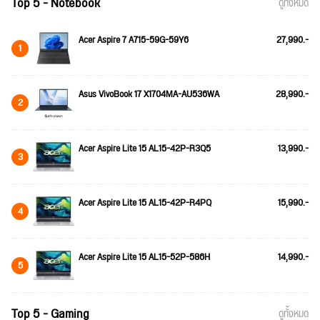
Top 5 - Notebook
ดูทั้งหมด
Acer Aspire 7 A715-59G-59Y6
27,990.-
1
Asus VivoBook 17 X1704MA-AU536WA
28,990.-
2
Acer Aspire Lite 15 AL15-42P-R3Q5
13,990.-
3
Acer Aspire Lite 15 AL15-42P-R4PQ
15,990.-
4
Acer Aspire Lite 15 AL15-52P-586H
14,990.-
5
Top 5 - Gaming
ดูทั้งหมด