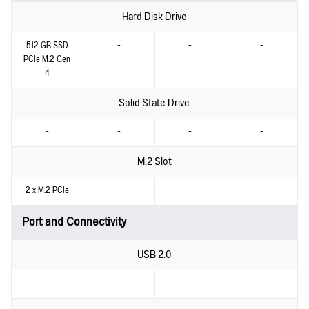
Hard Disk Drive
512 GB SSD
-
-
-
PCIe M.2 Gen
4
Solid State Drive
-
-
-
-
M.2 Slot
2 x M.2 PCIe
-
-
-
Port and Connectivity
USB 2.0
-
-
-
-