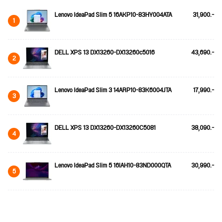
Lenovo IdeaPad Slim 5 16AKP10-83HY004ATA
31,900.-
1
DELL XPS 13 DX13260-DX13260c5016
43,690.-
2
Lenovo IdeaPad Slim 3 14ARP10-83K6004JTA
17,990.-
3
DELL XPS 13 DX13260-DX13260C5081
38,090.-
4
Lenovo IdeaPad Slim 5 16IAH10-83ND000QTA
30,990.-
5