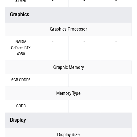
3.1 GHz
-
-
-
Graphics
Graphics Processor
NVIDIA
-
-
-
GeForce RTX
4050
Graphic Memory
6GB GDDR6
-
-
-
Memory Type
GDDR
-
-
-
Display
Display Size