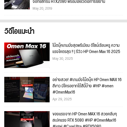
จอทัชสกรีน RTX2080 พร้อมโลช์วีดีโอการใช้งาน
May 20, 2019
วิดีโอแนะนำ
โน้ตบุ๊คเกมมิ่งสุดพรีเมียม ดีไซน์เรียบหรู ความ
แรงโคตรสุด !! | รีวิว HP Omen Max 16 2025
May 30, 2025
อย่างสวย! #เกมมิ่งโน้ตบุ๊ค HP Omen MAX 16
สีขาว มีใครอยากได้สีนี้บ้าง #HP #omen
#OmenMax16
Apr 29, 2025
ของแรงจาก HP Omen MAX 16 สวยคลีนๆ
สเปคแรง RTX 5080 #HP #OmenMax16
#intel #CoreUltra #RTX5080