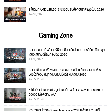
3 โน้ตบุ๊ก AMD แรมเยอะ 3 ช่วงงบ รีบซื้อก่อนราคาพุ่งในปี 2026
Jan 16, 2026
Gaming Zone
12 เกมออนไลน์ ฟรี เกมพีซียอดฮิตระดับตำนาน ควรมีติดเครื่อง ลุย
เดี่ยวเล่นกับตี้ก็สนุก อัปเดต 2026
Jul 21, 2026
12 เกมเก็บเวล ฟรี MMORPG ท่องโลกกว้าง ตีมอนสเตอร์ ฟาร์ม
ของได้ทั้งวัน สนุกสุดมันส์บนมือถือ อัปเดตปี 2026
Aug 5, 2026
5 โน้ตบุ๊กเล่นเกม จอใหญ่เล่นเกมลื่น พลัง GeForce RTX 5070 งบ
60000 เพื่อคอเกม AAA
Aug 5, 2026
เคาะราคาเปิดจอง Steam Machine 2026 มินิพีซีเกมมิ่ง เริ่มต้น