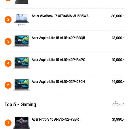
Asus VivoBook 17 X1704MA-AU536WA
28,990.-
2
Acer Aspire Lite 15 AL15-42P-R3Q5
13,990.-
3
Acer Aspire Lite 15 AL15-42P-R4PQ
15,990.-
4
Acer Aspire Lite 15 AL15-52P-586H
14,990.-
5
Top 5 - Gaming
ดูทั้งหมด
Acer Nitro V 15 ANV15-52-73BK
31,990.-
1