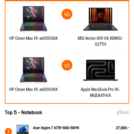
HP Omen Max 16-ak0000AX
MSI Vector A16 HX A8WIG-
027TH
HP Omen Max 16-ak0000AX
Apple MacBook Pro 16-
MGEA4TH/A
Top 5 - Notebook
ดูทั้งหมด
Acer Aspire 7 A715-59G-59Y6
27,990.-
1