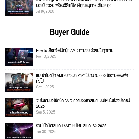
บ่อยปี 2026 พร้อมวิธีแก้ไข ให้คุณสนุกต่อได้ไม่สะดุด
Jul 16, 2026
Buyer Guide
How to เลือกซื้อโน้ตบุ๊ก AMD ตามงบ ตัวจบในทุกสาย
Nov 13, 2025
แนะนำโน้ตบุ๊ก AMD บางเบา ราคาไม่เกิน 15,000 ใช้งานออฟฟิศ
ทั่วไป
Oct 1, 2025
จะซื้อเกมมิ่งโน้ตบุ๊ก AMD ควรมองหาสเปคแบบไหนในช่วงปลายปี
2025
Sep 5, 2025
รวมโน้ตบุ๊กเล่นเกม AMD ชิปใหม่ สเปคแรง 2025
Jun 30, 2025