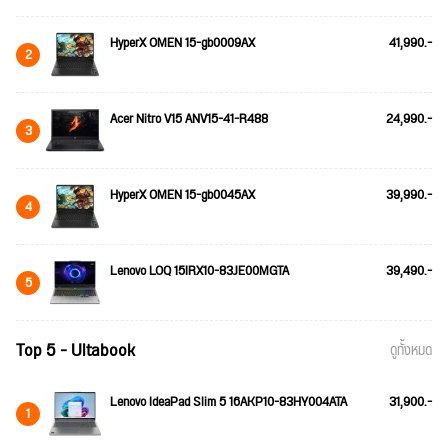
HyperX OMEN 15-gb0009AX
41,990.-
2
Acer Nitro V15 ANV15-41-R488
24,990.-
3
HyperX OMEN 15-gb0045AX
39,990.-
4
Lenovo LOQ 15IRX10-83JE00MGTA
39,490.-
5
Top 5 - Ultabook
ดูทั้งหมด
Lenovo IdeaPad Slim 5 16AKP10-83HY004ATA
31,900.-
1