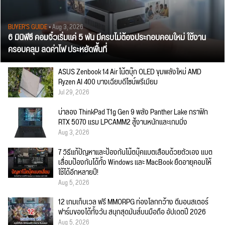
BUYER'S GUIDE
• Aug 3, 2026
6 มินิพีซี คอมจิ๋วเริ่มแค่ 5 พัน มีครบไม่ต้องประกอบคอมใหม่ ใช้งาน
ครอบคลุม ลดค่าไฟ ประหยัดพื้นที่
ASUS Zenbook 14 Air โน้ตบุ๊ก OLED ขุมพลังใหม่ AMD
Ryzen AI 400 บางเฉียบดีไซน์พรีเมียม
Jul 29, 2026
น่าลอง ThinkPad T1g Gen 9 พลัง Panther Lake กราฟิก
RTX 5070 แรม LPCAMM2 สู้งานหนักและเกมมิ่ง
Aug 3, 2026
7 วิธีแก้ปัญหาและป้องกันโน๊ตบุ๊คแบตเสื่อมด้วยตัวเอง แบต
เสื่อมป้องกันได้ทั้ง Windows และ MacBook ยืดอายุคอมให้
ใช้ได้อีกหลายปี!
Aug 5, 2026
12 เกมเก็บเวล ฟรี MMORPG ท่องโลกกว้าง ตีมอนสเตอร์
ฟาร์มของได้ทั้งวัน สนุกสุดมันส์บนมือถือ อัปเดตปี 2026
Aug 5, 2026