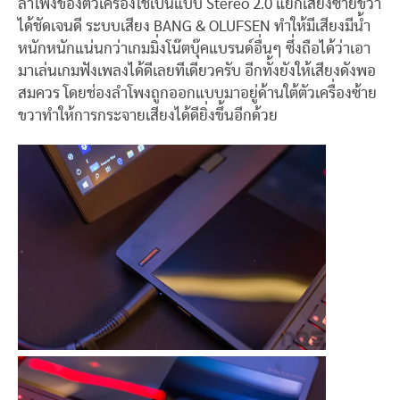
ลำโพงของตัวเครื่องใช้เป็นแบบ Stereo 2.0 แยกเสียงซ้ายขวา
ได้ชัดเจนดี ระบบเสียง BANG & OLUFSEN ทำให้มีเสียงมีน้ำ
หนักหนักแน่นกว่าเกมมิ่งโน๊ตบุ๊คแบรนด์อื่นๆ ซึ่งถือได้ว่าเอา
มาเล่นเกมฟังเพลงได้ดีเลยทีเดียวครับ อีกทั้งยังให้เสียงดังพอ
สมควร โดยช่องลำโพงถูกออกแบบมาอยู่ด้านใต้ตัวเครื่องซ้าย
ขวาทำให้การกระจายเสียงได้ดียิ่งขึ้นอีกด้วย