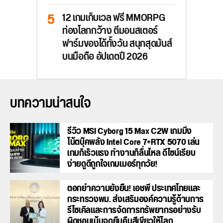
12 เกมเก็บเวล ฟรี MMORPG
ท่องโลกกว้าง ตีมอนสเตอร์
ฟาร์มของได้ทั้งวัน สนุกสุดมันส์
บนมือถือ อัปเดตปี 2026
บทความน่าสนใจ
รีวิว MSI Cyborg 15 Max C2W เกมมิ่ง
โน้ตบุ๊คพลัง Intel Core 7+RTX 5070 เล่น
เกมก็เร็วแรง ทำงานก็ลื่นไหล ดีไซน์เรียบ
ง่ายดูดีถูกใจเกมเมอร์ทุกวัย!
ตอกย้ำความยั่งยืน! เอชพี ประเทศไทยและ
กระทรวงพม. ส่งเสริมองค์ความรู้ด้านการ
รีไซเคิลและการจัดการทรัพยากรอย่างรับ
ผิดชอบเน้นจุดยืนคืนสีเขียวให้โลก