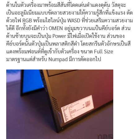
ด้านในตัวเครื่องมาพร้อมสีสันที่โดดเด่นดำแดงดุดัน วัสดุจะ
เป็นอะลูมิเนียมแบบขัดลายสวยงามให้ความรู้สึกที่แข็งแรง ตัด
ด้วยไฟ RGB พร้อมไฮไลน์ปุ่ม WASD ที่ช่วยเสริมความสวยงาม
ได้ดี อีกทั้งยังมีคำว่า OMEN อยู่มุมขวาบนแป้นคีย์บอร์ด ส่วน
ด้านซ้ายบนจะเป็นปุ่ม Power มีไฟเมื่อเปิดใช้งาน ส่วนของ
คีย์บอร์ดนั้นตัวปุ่มเป็นพลาสติกสีดำ โดยสกรีนตัวอักษรเป็นสี
แดงพร้อมฟอนต์ที่ดูเข้ากับตัวเครื่อง ขนาด Full Size
มาตรฐานแต่สำหรับ Numpad มีการตัดออกไป