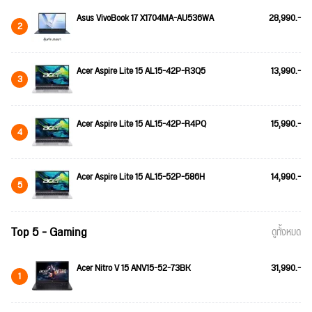
Asus VivoBook 17 X1704MA-AU536WA
28,990.-
2
Acer Aspire Lite 15 AL15-42P-R3Q5
13,990.-
3
Acer Aspire Lite 15 AL15-42P-R4PQ
15,990.-
4
Acer Aspire Lite 15 AL15-52P-586H
14,990.-
5
Top 5 - Gaming
ดูทั้งหมด
Acer Nitro V 15 ANV15-52-73BK
31,990.-
1