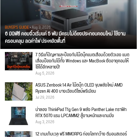
BUYER'S GUIDE
• Aug 3, 2026
6 มินิพีซี คอมจิ๋วเริ่มแค่ 5 พัน มีครบไม่ต้องประกอบคอมใหม่ ใช้งาน
ครอบคลุม ลดค่าไฟ ประหยัดพื้นที่
7 วิธีแก้ปัญหาและป้องกันโน๊ตบุ๊คแบตเสื่อมด้วยตัวเอง แบต
เสื่อมป้องกันได้ทั้ง Windows และ MacBook ยืดอายุคอมให้
ใช้ได้อีกหลายปี!
Aug 5, 2026
ASUS Zenbook 14 Air โน้ตบุ๊ก OLED ขุมพลังใหม่ AMD
Ryzen AI 400 บางเฉียบดีไซน์พรีเมียม
Jul 29, 2026
น่าลอง ThinkPad T1g Gen 9 พลัง Panther Lake กราฟิก
RTX 5070 แรม LPCAMM2 สู้งานหนักและเกมมิ่ง
Aug 3, 2026
12 เกมเก็บเวล ฟรี MMORPG ท่องโลกกว้าง ตีมอนสเตอร์