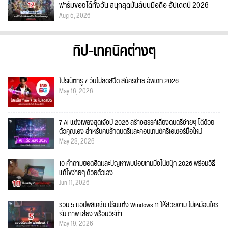
ฟาร์มของได้ทั้งวัน สนุกสุดมันส์บนมือถือ อัปเดตปี 2026
Aug 5, 2026
ทิป-เทคนิคต่างๆ
โปรเน็ตทรู 7 วันไม่ลดสปีด สมัครง่าย อัพเดท 2026
May 16, 2026
7 AI แต่งเพลงสุดเจ๋งปี 2026 สร้างสรรค์เสียงดนตรีง่ายๆ ได้ด้วย
ตัวคุณเอง สำหรับคนรักดนตรีและคอนเทนต์ครีเอเตอร์มือใหม่
May 28, 2026
10 คำถามยอดฮิตและปัญหาพบบ่อยเกมมิ่งโน้ตบุ๊ก 2026 พร้อมวิธี
แก้ไขง่ายๆ ด้วยตัวเอง
Jun 11, 2026
รวม 5 แอปพลิเคชัน ปรับแต่ง Windows 11 ให้สวยงาม ไม่เหมือนใคร
ธีม ภาพ เสียง พร้อมวิธีทำ
May 19, 2026