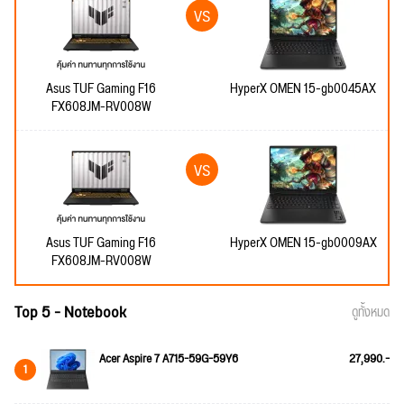
Asus TUF Gaming F16
HyperX OMEN 15-gb0045AX
FX608JM-RV008W
Asus TUF Gaming F16
HyperX OMEN 15-gb0009AX
FX608JM-RV008W
Top 5 - Notebook
ดูทั้งหมด
Acer Aspire 7 A715-59G-59Y6
27,990.-
1