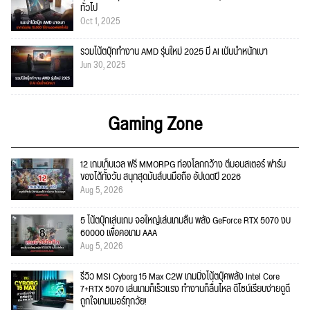
ทั่วไป
Oct 1, 2025
รวมโน้ตบุ๊กทำงาน AMD รุ่นใหม่ 2025 มี AI เน้นน้ำหนักเบา
Jun 30, 2025
Gaming Zone
12 เกมเก็บเวล ฟรี MMORPG ท่องโลกกว้าง ตีมอนสเตอร์ ฟาร์ม
ของได้ทั้งวัน สนุกสุดมันส์บนมือถือ อัปเดตปี 2026
Aug 5, 2026
5 โน้ตบุ๊กเล่นเกม จอใหญ่เล่นเกมลื่น พลัง GeForce RTX 5070 งบ
60000 เพื่อคอเกม AAA
Aug 5, 2026
รีวิว MSI Cyborg 15 Max C2W เกมมิ่งโน้ตบุ๊คพลัง Intel Core
7+RTX 5070 เล่นเกมก็เร็วแรง ทำงานก็ลื่นไหล ดีไซน์เรียบง่ายดูดี
ถูกใจเกมเมอร์ทุกวัย!