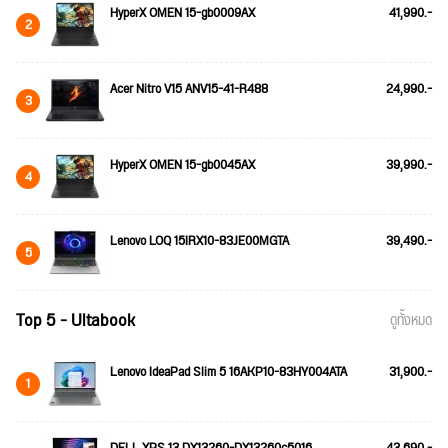
HyperX OMEN 15-gb0009AX
41,990.-
2
Acer Nitro V15 ANV15-41-R488
24,990.-
3
HyperX OMEN 15-gb0045AX
39,990.-
4
Lenovo LOQ 15IRX10-83JE00MGTA
39,490.-
5
Top 5 - Ultabook
ดูทั้งหมด
Lenovo IdeaPad Slim 5 16AKP10-83HY004ATA
31,900.-
1