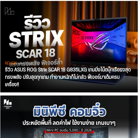
REVIEW
• Jul 28, 2026
รีวิว ASUS ROG Strix SCAR 18 G835LXG เกมมิ่งโน้ตบุ๊กเรือธงสุด
ทรงพลัง ปรับสุดทุกเกม ทำงานหนักก็ไม่กลัว ฟีเจอร์มาเต็มครบ
เครื่อง!!