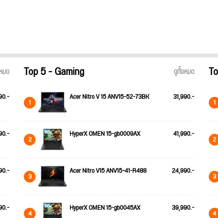
Top 5 - Gaming
To
้งหมด
ดูทั้งหมด
90.-
Acer Nitro V 15 ANV15-52-73BK
31,990.-
1
1
90.-
HyperX OMEN 15-gb0009AX
41,990.-
2
2
90.-
Acer Nitro V15 ANV15-41-R488
24,990.-
3
3
90.-
HyperX OMEN 15-gb0045AX
39,990.-
4
4