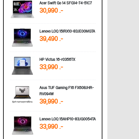
Acer Swift Go 14 SFG14-74-51C7
30,990 .-
Lenovo LOQ 15IRX10-83JE00MGTA
39,490 .-
HP Victus 16-r0356TX
33,990 .-
Asus TUF Gaming F16 FX608JHR-
RV094W
39,990 .-
Lenovo LOQ 15AHP10-83JG0054TA
33,990 .-