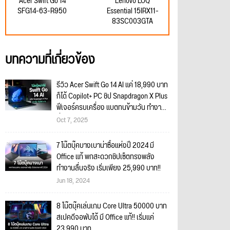
Acer Swift Go 14
Lenovo LOQ
SFG14-63-R950
Essential 15IRX11-
83SC003GTA
บทความที่เกี่ยวข้อง
รีวิว Acer Swift Go 14 AI แค่ 18,990 บาท
ก็ได้ Copilot+ PC ชิป Snapdragon X Plus
ฟีเจอร์ครบเครื่อง แบตทนข้ามวัน ทำงาน
ลื่นไหลไร้ปัญหา!!
Oct 7, 2025
7 โน๊ตบุ๊คบางเบาน่าซื้อแห่งปี 2024 มี
Office แท้ พกสะดวกชิปเซ็ตทรงพลัง
ทำงานลื่นจริง เริ่มเพียง 25,990 บาท!!
Jun 18, 2024
8 โน๊ตบุ๊คเล่นเกม Core Ultra 50000 บาท
สเปคดีจอพับได้ มี Office แท้!! เริ่มแค่
23,990 บาท