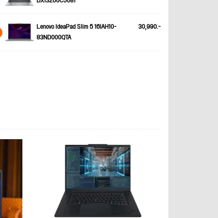
DX13260C5081
Lenovo IdeaPad Slim 5 16IAH10-
30,990.-
83ND000QTA