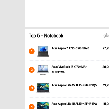
Top 5 - Notebook
ดูทั
Acer Aspire 7 A715-59G-59Y6
27,9
1
Asus VivoBook 17 X1704MA-
28,9
2
AU536WA
Acer Aspire Lite 15 AL15-42P-R3Q5
13,9
3
Acer Aspire Lite 15 AL15-42P-R4PQ
15,9
4