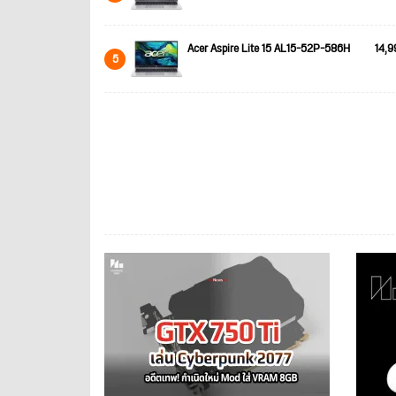
Acer Aspire Lite 15 AL15-52P-586H
14,9
5