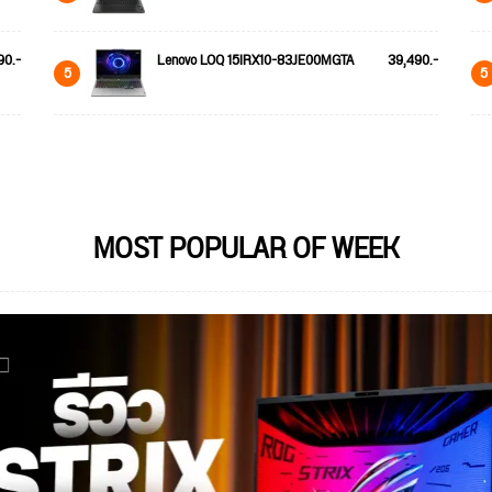
90.-
Lenovo LOQ 15IRX10-83JE00MGTA
39,490.-
5
5
MOST POPULAR OF WEEK