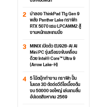
ประหยัดพื้นที่
น่าลอง ThinkPad T1g Gen 9
พลัง Panther Lake กราฟิก
RTX 5070 แรม LPCAMM2 สู้
งานหนักและเกมมิ่ง
MINIX เปิดตัว EU928-AI AI
Mini PC รุ่นเรือธงขับเคลื่อน
ด้วย Intel® Core™ Ultra 9
(Arrow Lake-H)
5 โน้ตบุ๊กทำงาน กราฟิก ปั้น
โมเดล 3D ตัดต่อวีดีโอเบื้องต้น
งบ 50000 จอใหญ่ เล่นเกมลื่น
อัปเดตสิงหาคม 2569