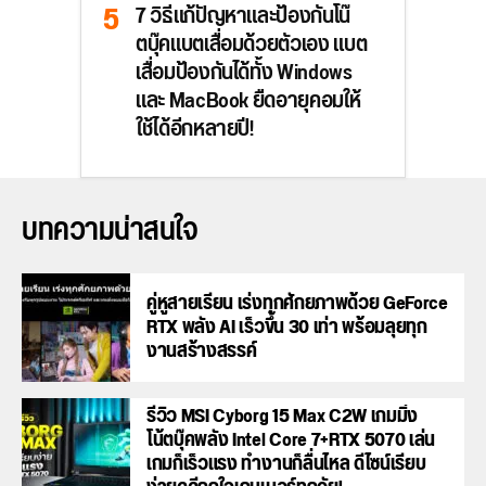
7 วิธีแก้ปัญหาและป้องกันโน๊
ตบุ๊คแบตเสื่อมด้วยตัวเอง แบต
เสื่อมป้องกันได้ทั้ง Windows
และ MacBook ยืดอายุคอมให้
ใช้ได้อีกหลายปี!
บทความน่าสนใจ
คู่หูสายเรียน เร่งทุกศักยภาพด้วย GeForce
RTX พลัง AI เร็วขึ้น 30 เท่า พร้อมลุยทุก
งานสร้างสรรค์
รีวิว MSI Cyborg 15 Max C2W เกมมิ่ง
โน้ตบุ๊คพลัง Intel Core 7+RTX 5070 เล่น
เกมก็เร็วแรง ทำงานก็ลื่นไหล ดีไซน์เรียบ