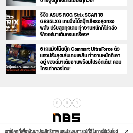
ง่ายดูดีถูกใจเกมเมอร์ทุกวัย!
รีวิว ASUS ROG Strix SCAR 18
G835LXG เกมมิ่งโน้ตบุ๊กเรือธงสุดทรง
พลัง ปรับสุดทุกเกม ทำงานหนักก็ไม่กลัว
ฟีเจอร์มาเต็มครบเครื่อง!!
6 เกมมิ่งโน้ตบุ๊ก Commart UltraForce ตัว
แรงปรับสุดเล่นเกมเพลิน ทำงานหนักก็เอา
อยู่ ของดีมาเต็มงานพร้อมโปรจัดเต็ม! คอม
ใครเก่าควรโดน!
เราใช้คุกกี้เพื่อพัฒนาประสิทธิภาพ และประสบการณ์ที่ดีในการใช้เว็บไซต์