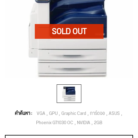
คำค้นหา :
VGA
GPU
Graphic Card
การ์ดจอ
ASUS
Phoenix GT1030 OC
NVIDIA
2GB