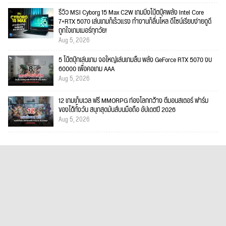
รีวิว MSI Cyborg 15 Max C2W เกมมิ่งโน้ตบุ๊คพลัง Intel Core
7+RTX 5070 เล่นเกมก็เร็วแรง ทำงานก็ลื่นไหล ดีไซน์เรียบง่ายดูดี
ถูกใจเกมเมอร์ทุกวัย!
Aug 5, 2026
5 โน้ตบุ๊กเล่นเกม จอใหญ่เล่นเกมลื่น พลัง GeForce RTX 5070 งบ
60000 เพื่อคอเกม AAA
Aug 5, 2026
12 เกมเก็บเวล ฟรี MMORPG ท่องโลกกว้าง ตีมอนสเตอร์ ฟาร์ม
ของได้ทั้งวัน สนุกสุดมันส์บนมือถือ อัปเดตปี 2026
Aug 5, 2026