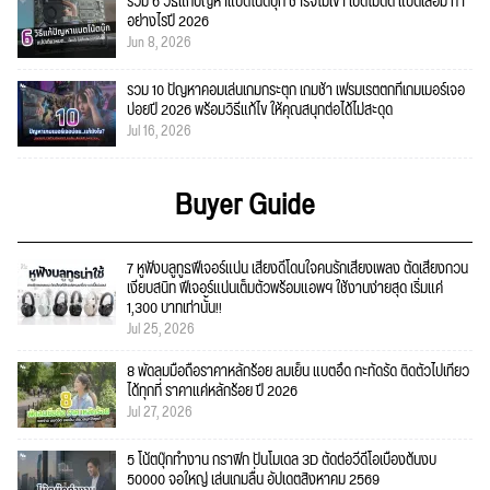
รวม 6 วิธีแก้ปัญหาแบตโน้ตบุ๊ก ชาร์จไม่เข้า เปิดไม่ติด แบตเสื่อม ทำ
อย่างไรปี 2026
Jun 8, 2026
รวม 10 ปัญหาคอมเล่นเกมกระตุก เกมช้า เฟรมเรตตกที่เกมเมอร์เจอ
บ่อยปี 2026 พร้อมวิธีแก้ไข ให้คุณสนุกต่อได้ไม่สะดุด
Jul 16, 2026
Buyer Guide
7 หูฟังบลูทูธฟีเจอร์แน่น เสียงดีโดนใจคนรักเสียงเพลง ตัดเสียงกวน
เงียบสนิท ฟีเจอร์แน่นเต็มตัวพร้อมแอพฯ ใช้งานง่ายสุด เริ่มแค่
1,300 บาทเท่านั้น!!
Jul 25, 2026
8 พัดลมมือถือราคาหลักร้อย ลมเย็น แบตอึด กะทัดรัด ติดตัวไปเที่ยว
ได้ทุกที่ ราคาแค่หลักร้อย ปี 2026
Jul 27, 2026
5 โน้ตบุ๊กทำงาน กราฟิก ปั้นโมเดล 3D ตัดต่อวีดีโอเบื้องต้นงบ
50000 จอใหญ่ เล่นเกมลื่น อัปเดตสิงหาคม 2569