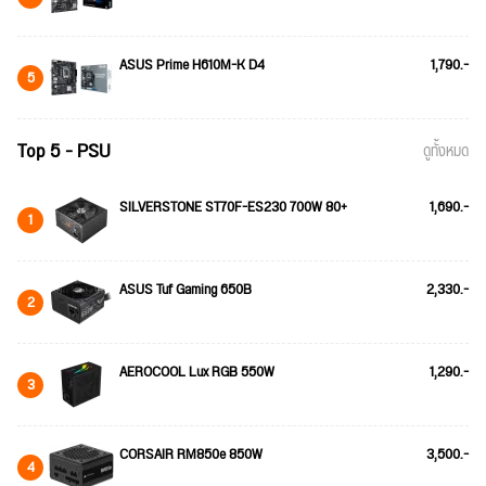
ASUS Prime H610M-K D4
1,790.-
5
Top 5 - PSU
ดูทั้งหมด
SILVERSTONE ST70F-ES230 700W 80+
1,690.-
1
ASUS Tuf Gaming 650B
2,330.-
2
AEROCOOL Lux RGB 550W
1,290.-
3
CORSAIR RM850e 850W
3,500.-
4