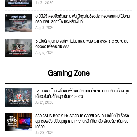
Jul 31, 2026
6 มินิพีซี คอมจิ๋วเริ่มแค่ 5 พัน มีครบไม่ต้องประกอบคอมใหม่ ใช้งาน
ครอบคลุม ลดค่าไฟ ประหยัดพื้นที่
Aug 3, 2026
5 โน้ตบุ๊กเล่นเกม จอใหญ่เล่นเกมลื่น พลัง GeForce RTX 5070 งบ
60000 เพื่อคอเกม AAA
Aug 5, 2026
Gaming Zone
12 เกมออนไลน์ ฟรี เกมพีซียอดฮิตระดับตำนาน ควรมีติดเครื่อง ลุย
เดี่ยวเล่นกับตี้ก็สนุก อัปเดต 2026
Jul 21, 2026
รีวิว ASUS ROG Strix SCAR 18 G835LXG เกมมิ่งโน้ตบุ๊กเรือธง
สุดทรงพลัง ปรับสุดทุกเกม ทำงานหนักก็ไม่กลัว ฟีเจอร์มาเต็มครบ
เครื่อง!!
Jul 28, 2026