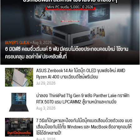
BUYER'S GUIDE
• Aug 3, 2026
6 มินิพีซี คอมจิ๋วเริ่มแค่ 5 พัน มีครบไม่ต้องประกอบคอมใหม่ ใช้งาน
ครอบคลุม ลดค่าไฟ ประหยัดพื้นที่
ASUS Zenbook 14 Air โน้ตบุ๊ก OLED ขุมพลังใหม่ AMD
Ryzen AI 400 บางเฉียบดีไซน์พรีเมียม
Jul 29, 2026
น่าลอง ThinkPad T1g Gen 9 พลัง Panther Lake กราฟิก
RTX 5070 แรม LPCAMM2 สู้งานหนักและเกมมิ่ง
Aug 3, 2026
7 วิธีแก้ปัญหาและป้องกันโน๊ตบุ๊คแบตเสื่อมด้วยตัวเอง แบต
เสื่อมป้องกันได้ทั้ง Windows และ MacBook ยืดอายุคอมให้
ใช้ได้อีกหลายปี!
Aug 5, 2026