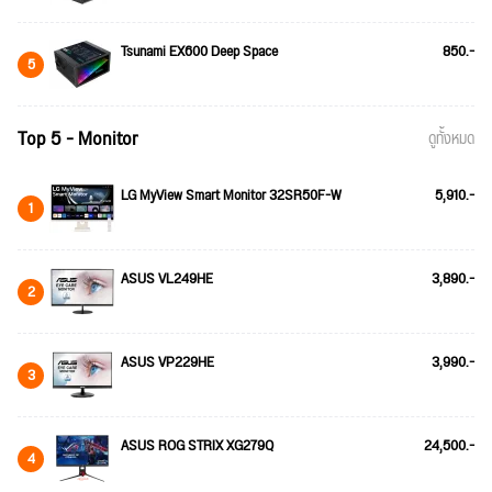
Tsunami EX600 Deep Space
850.-
5
Top 5 - Monitor
ดูทั้งหมด
LG MyView Smart Monitor 32SR50F-W
5,910.-
1
ASUS VL249HE
3,890.-
2
ASUS VP229HE
3,990.-
3
ASUS ROG STRIX XG279Q
24,500.-
4