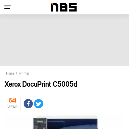
Home
Printer
Xerox DocuPrint C5005d
541
VIEWS