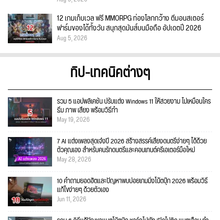
12 เกมเก็บเวล ฟรี MMORPG ท่องโลกกว้าง ตีมอนสเตอร์
ฟาร์มของได้ทั้งวัน สนุกสุดมันส์บนมือถือ อัปเดตปี 2026
Aug 5, 2026
ทิป-เทคนิคต่างๆ
รวม 5 แอปพลิเคชัน ปรับแต่ง Windows 11 ให้สวยงาม ไม่เหมือนใคร
ธีม ภาพ เสียง พร้อมวิธีทำ
May 19, 2026
7 AI แต่งเพลงสุดเจ๋งปี 2026 สร้างสรรค์เสียงดนตรีง่ายๆ ได้ด้วย
ตัวคุณเอง สำหรับคนรักดนตรีและคอนเทนต์ครีเอเตอร์มือใหม่
May 28, 2026
10 คำถามยอดฮิตและปัญหาพบบ่อยเกมมิ่งโน้ตบุ๊ก 2026 พร้อมวิธี
แก้ไขง่ายๆ ด้วยตัวเอง
Jun 11, 2026