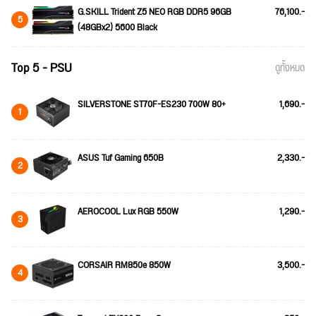
G.SKILL Trident Z5 NEO RGB DDR5 96GB
76,100.-
5
(48GBx2) 5600 Black
Top 5 - PSU
ดูทั้งหมด
SILVERSTONE ST70F-ES230 700W 80+
1,690.-
1
ASUS Tuf Gaming 650B
2,330.-
2
AEROCOOL Lux RGB 550W
1,290.-
3
CORSAIR RM850e 850W
3,500.-
4