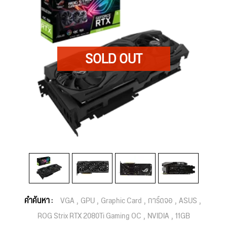
คำค้นหา :
VGA
GPU
Graphic Card
การ์ดจอ
ASUS
ROG Strix RTX 2080Ti Gaming OC
NVIDIA
11GB