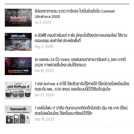
อัปเดตราคาแรม SSD การ์ดจอ โปรโมชั่นเด็ดใน Commart
UltraForce 2026
Jul 3, 2026
6 มินิพีซี คอมจิ๋วเริ่มแค่ 5 พัน มีครบไม่ต้องประกอบคอมใหม่ ใช้งาน
ครอบคลุม ลดค่าไฟ ประหยัดพื้นที่
Aug 3, 2026
10 จอคอม 24 นิ้ว 144Hz จอเล่นเกมราคาเบาเริ่มแค่ 2,300 บาทปี
2026 ภาพสวยลื่นไหล เล่นได้ทุกแนว
Feb 16, 2026
7 เคส AirPods 4 น่าใช้ ใส่แล้วชาร์จไร้สายได้ ดีไซน์สวยไม่เหมือนใคร
ทนระดับ MIL-STD 810G ของดีแบบนี้มีไว้ใช้แล้วอุ่นใจ!
Jun 27, 2026
7 เคสไอโฟน 17 น่าซื้อ กันกระแทกดีตกตึกไม่กลัว เริ่ม 118 บาท ดีไซน์
สวยไม่เหมือนใคร ได้เครื่องมาต้องมีไว้ใช้!!
Sep 18, 2025