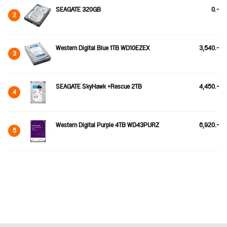
SEAGATE 320GB
0.-
2
Western Digital Blue 1TB WD10EZEX
3,540.-
3
SEAGATE SkyHawk +Rescue 2TB
4,450.-
4
Western Digital Purple 4TB WD43PURZ
6,920.-
5