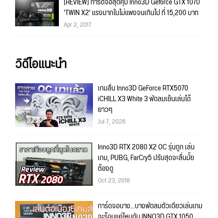
[REVIEW] การ์ดจอสุดคุ้ม Inno3D Geforce GTX 1070
'TWIN X2' แรงมากในไม่แพงจนเกินไป ที่ 15,200 บาท
Apr 2, 2017
วิดีโอแนะนำ
เกมลื่น Inno3D GeForce RTX5070
iCHILL X3 White 3 พัดลมเย็นเล่นได้
ยาวๆ
Jul 7, 2026
Inno3D RTX 2080 X2 OC รุ่นถูก เล่น
เกม, PUBG, FarCry5 ปรับสุดจะลื่นมั้ย
ต้องดู
Oct 23, 2018
การ์ดจอบาง...บางพัดลมตัวเดียวเล่นเกม
จะร้อนแค่ไหนกับ INNO3D GTX 1050