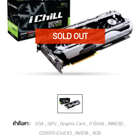
คำค้นหา :
VGA
GPU
Graphic Card
การ์ดจอ
INNO3D
GTX1070 iChill X3
NVIDIA
8GB