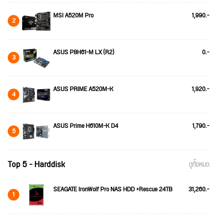
MSI A520M Pro
1,990.-
2
ASUS P8H61-M LX (R2)
0.-
3
ASUS PRIME A520M-K
1,920.-
4
ASUS Prime H610M-K D4
1,790.-
5
Top 5 - Harddisk
ดูทั้งหมด
SEAGATE IronWolf Pro NAS HDD +Rescue 24TB
31,260.-
1