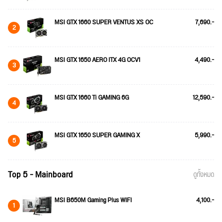
MSI GTX 1660 SUPER VENTUS XS OC
7,690.-
2
MSI GTX 1650 AERO ITX 4G OCV1
4,490.-
3
MSI GTX 1660 Ti GAMING 6G
12,590.-
4
MSI GTX 1650 SUPER GAMING X
5,990.-
5
Top 5 - Mainboard
ดูทั้งหมด
MSI B650M Gaming Plus WIFI
4,100.-
1