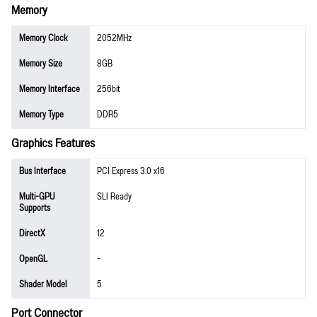
Memory
Memory Clock
2052MHz
Memory Size
8GB
Memory Interface
256bit
Memory Type
DDR5
Graphics Features
Bus Interface
PCI Express 3.0 x16
Multi-GPU
SLI Ready
Supports
DirectX
12
OpenGL
-
Shader Model
5
Port Connector