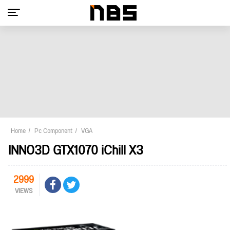
Home
Pc Component
VGA
INNO3D GTX1070 iChill X3
2999
VIEWS