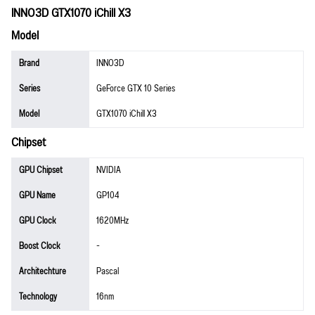
INNO3D GTX1070 iChill X3
Model
Brand
INNO3D
Series
GeForce GTX 10 Series
Model
GTX1070 iChill X3
Chipset
GPU Chipset
NVIDIA
GPU Name
GP104
GPU Clock
1620MHz
Boost Clock
-
Architechture
Pascal
Technology
16nm