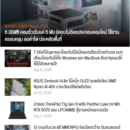
BUYER'S GUIDE
• Aug 3, 2026
6 มินิพีซี คอมจิ๋วเริ่มแค่ 5 พัน มีครบไม่ต้องประกอบคอมใหม่ ใช้งาน
ครอบคลุม ลดค่าไฟ ประหยัดพื้นที่
7 วิธีแก้ปัญหาและป้องกันโน๊ตบุ๊คแบตเสื่อมด้วยตัวเอง แบต
เสื่อมป้องกันได้ทั้ง Windows และ MacBook ยืดอายุคอมให้
ใช้ได้อีกหลายปี!
Aug 5, 2026
ASUS Zenbook 14 Air โน้ตบุ๊ก OLED ขุมพลังใหม่ AMD
Ryzen AI 400 บางเฉียบดีไซน์พรีเมียม
Jul 29, 2026
น่าลอง ThinkPad T1g Gen 9 พลัง Panther Lake กราฟิก
RTX 5070 แรม LPCAMM2 สู้งานหนักและเกมมิ่ง
Aug 3, 2026
12 เกมเก็บเวล ฟรี MMORPG ท่องโลกกว้าง ตีมอนสเตอร์