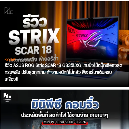
REVIEW
• Jul 28, 2026
รีวิว ASUS ROG Strix SCAR 18 G835LXG เกมมิ่งโน้ตบุ๊กเรือธงสุด
ทรงพลัง ปรับสุดทุกเกม ทำงานหนักก็ไม่กลัว ฟีเจอร์มาเต็มครบ
เครื่อง!!