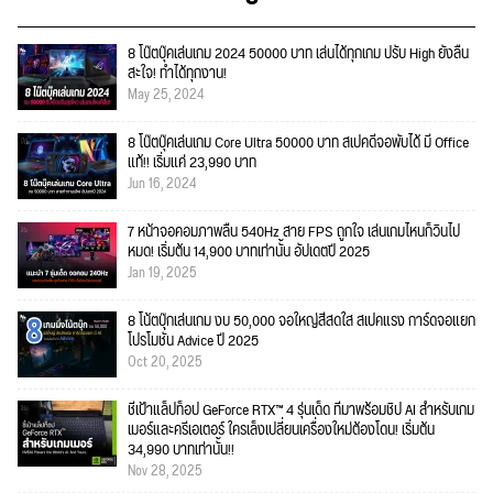
8 โน๊ตบุ๊คเล่นเกม 2024 50000 บาท เล่นได้ทุกเกม ปรับ High ยังลื่น
สะใจ! ทำได้ทุกงาน!
May 25, 2024
8 โน๊ตบุ๊คเล่นเกม Core Ultra 50000 บาท สเปคดีจอพับได้ มี Office
แท้!! เริ่มแค่ 23,990 บาท
Jun 16, 2024
7 หน้าจอคอมภาพลื่น 540Hz สาย FPS ถูกใจ เล่นเกมไหนก็วินไป
หมด! เริ่มต้น 14,900 บาทเท่านั้น อัปเดตปี 2025
Jan 19, 2025
8 โน้ตบุ๊กเล่นเกม งบ 50,000 จอใหญ่สีสดใส สเปคแรง การ์ดจอแยก
โปรโมชั่น Advice ปี 2025
Oct 20, 2025
ชี้เป้าแล็ปท็อป GeForce RTX™ 4 รุ่นเด็ด ที่มาพร้อมชิป AI สำหรับเกม
เมอร์และครีเอเตอร์ ใครเล็งเปลี่ยนเครื่องใหม่ต้องโดน! เริ่มต้น
34,990 บาทเท่านั้น!!
Nov 28, 2025