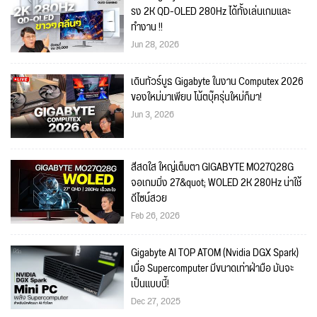
รง 2K QD-OLED 280Hz ได้ทั้งเล่นเกมและ
ทำงาน !!
Jun 28, 2026
เดินทัวร์บูธ Gigabyte ในงาน Computex 2026
ของใหม่มาเพียบ โน้ตบุ๊ครุ่นใหม่ก็มา!
Jun 3, 2026
สีสดใส ใหญ่เต็มตา GIGABYTE MO27Q28G
จอเกมมิ่ง 27&quot; WOLED 2K 280Hz น่าใช้
ดีไซน์สวย
Feb 26, 2026
Gigabyte AI TOP ATOM (Nvidia DGX Spark)
เมื่อ Supercomputer มีขนาดเท่าฝ่ามือ มันจะ
เป็นแบบนี้!
Dec 27, 2025