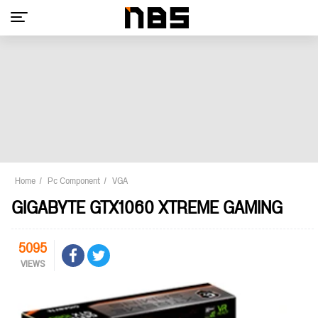
Home
Pc Component
VGA
GIGABYTE GTX1060 XTREME GAMING
5095
VIEWS