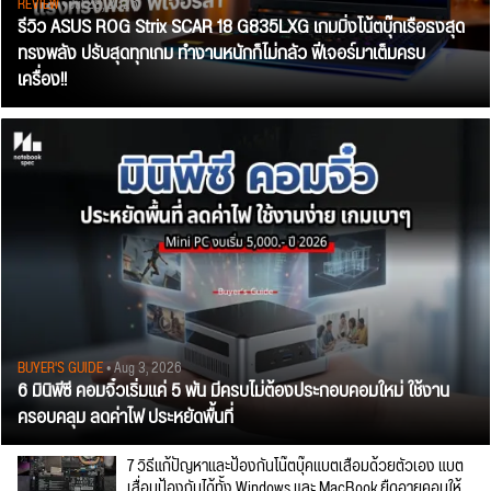
REVIEW
• Jul 28, 2026
รีวิว ASUS ROG Strix SCAR 18 G835LXG เกมมิ่งโน้ตบุ๊กเรือธงสุด
ทรงพลัง ปรับสุดทุกเกม ทำงานหนักก็ไม่กลัว ฟีเจอร์มาเต็มครบ
เครื่อง!!
BUYER'S GUIDE
• Aug 3, 2026
6 มินิพีซี คอมจิ๋วเริ่มแค่ 5 พัน มีครบไม่ต้องประกอบคอมใหม่ ใช้งาน
ครอบคลุม ลดค่าไฟ ประหยัดพื้นที่
7 วิธีแก้ปัญหาและป้องกันโน๊ตบุ๊คแบตเสื่อมด้วยตัวเอง แบต
เสื่อมป้องกันได้ทั้ง Windows และ MacBook ยืดอายุคอมให้