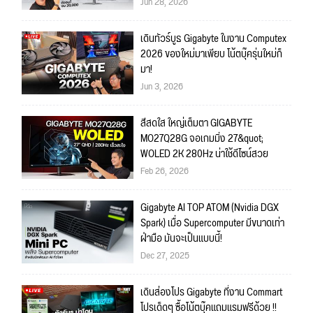
Jun 28, 2026
เดินทัวร์บูธ Gigabyte ในงาน Computex
2026 ของใหม่มาเพียบ โน้ตบุ๊ครุ่นใหม่ก็
มา!
Jun 3, 2026
สีสดใส ใหญ่เต็มตา GIGABYTE
MO27Q28G จอเกมมิ่ง 27&quot;
WOLED 2K 280Hz น่าใช้ดีไซน์สวย
Feb 26, 2026
Gigabyte AI TOP ATOM (Nvidia DGX
Spark) เมื่อ Supercomputer มีขนาดเท่า
ฝ่ามือ มันจะเป็นแบบนี้!
Dec 27, 2025
เดินส่องโปร Gigabyte ที่งาน Commart
โปรเด็ดๆ ซื้อโน้ตบุ๊คแถมแรมฟรีด้วย !!