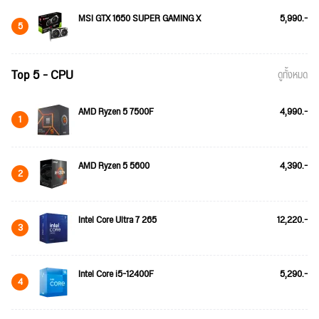
MSI GTX 1650 SUPER GAMING X
5,990.-
5
Top 5 - CPU
ดูทั้งหมด
AMD Ryzen 5 7500F
4,990.-
1
AMD Ryzen 5 5600
4,390.-
2
Intel Core Ultra 7 265
12,220.-
3
Intel Core i5-12400F
5,290.-
4