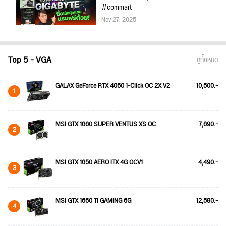
#commart
Nov 27, 2025
Top 5 - VGA
ดูทั้งหมด
GALAX GeForce RTX 4060 1-Click OC 2X V2
10,500.-
1
MSI GTX 1660 SUPER VENTUS XS OC
7,690.-
2
MSI GTX 1650 AERO ITX 4G OCV1
4,490.-
3
MSI GTX 1660 Ti GAMING 6G
12,590.-
4