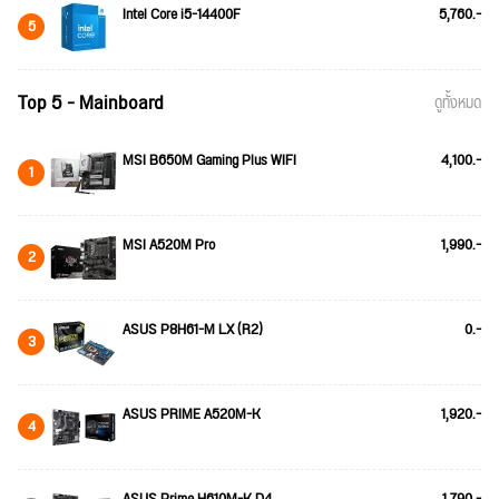
Intel Core i5-14400F
5,760.-
5
Top 5 - Mainboard
ดูทั้งหมด
MSI B650M Gaming Plus WIFI
4,100.-
1
MSI A520M Pro
1,990.-
2
ASUS P8H61-M LX (R2)
0.-
3
ASUS PRIME A520M-K
1,920.-
4
ASUS Prime H610M-K D4
1,790.-