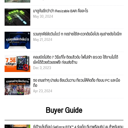
มาดูกันดีกว่าว่า Resizable BAR คืออะไร
May 30, 2024
รวมทุกคีย์ลัดวินโดว์ 11 กดง่ายใช้สะดวกดั่งมือโปร คุมง่ายดั่งใจนึก!
May 21, 2024
คอมเปิดไม่ติด 7 วิธีแก้ไข ติดแล้วดับ ไฟไม่เข้า BSOD ใช้งานไม่ได้
เช็คได้ด้วยตัวเองฟรี! ก่อนส่งร้าน
Dec 3, 2023
50 เกมเก่าๆ น่าเล่น ย้อนวันวาน ที่ชวนให้คิดถึง ทั้งบน PC และมือ
ถือ
Apr 23, 2024
Buyer Guide
ชี้เป้าแล็ปท็อป GeForce RTX™ 4 รุ่นเด็ด ที่มาพร้อมชิป AI สำหรับเกม