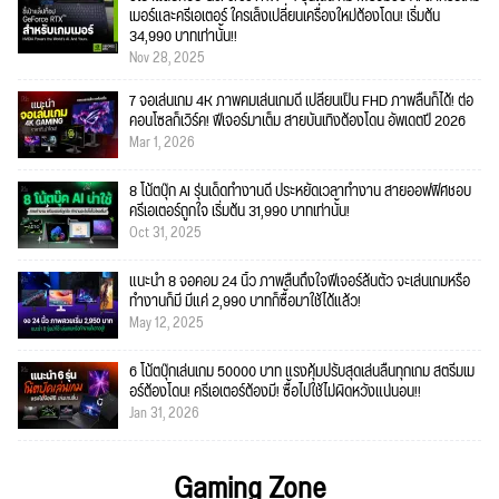
เมอร์และครีเอเตอร์ ใครเล็งเปลี่ยนเครื่องใหม่ต้องโดน! เริ่มต้น
34,990 บาทเท่านั้น!!
Nov 28, 2025
7 จอเล่นเกม 4K ภาพคมเล่นเกมดี เปลี่ยนเป็น FHD ภาพลื่นก็ได้! ต่อ
คอนโซลก็เวิร์ค! ฟีเจอร์มาเต็ม สายบันเทิงต้องโดน อัพเดตปี 2026
Mar 1, 2026
8 โน้ตบุ๊ก AI รุ่นเด็ดทำงานดี ประหยัดเวลาทำงาน สายออฟฟิศชอบ
ครีเอเตอร์ถูกใจ เริ่มต้น 31,990 บาทเท่านั้น!
Oct 31, 2025
แนะนำ 8 จอคอม 24 นิ้ว ภาพลื่นถึงใจฟีเจอร์ล้นตัว จะเล่นเกมหรือ
ทำงานก็มี มีแค่ 2,990 บาทก็ซื้อมาใช้ได้แล้ว!
May 12, 2025
6 โน้ตบุ๊กเล่นเกม 50000 บาท แรงคุ้มปรับสุดเล่นลื่นทุกเกม สตรีมเม
อร์ต้องโดน! ครีเอเตอร์ต้องมี! ซื้อไปใช้ไม่ผิดหวังแน่นอน!!
Jan 31, 2026
Gaming Zone