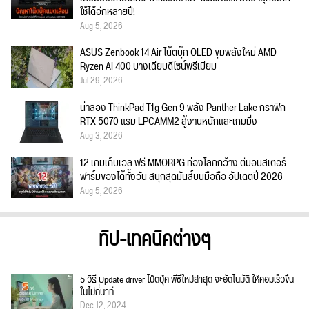
ใช้ได้อีกหลายปี!
Aug 5, 2026
ASUS Zenbook 14 Air โน้ตบุ๊ก OLED ขุมพลังใหม่ AMD
Ryzen AI 400 บางเฉียบดีไซน์พรีเมียม
Jul 29, 2026
น่าลอง ThinkPad T1g Gen 9 พลัง Panther Lake กราฟิก
RTX 5070 แรม LPCAMM2 สู้งานหนักและเกมมิ่ง
Aug 3, 2026
12 เกมเก็บเวล ฟรี MMORPG ท่องโลกกว้าง ตีมอนสเตอร์
ฟาร์มของได้ทั้งวัน สนุกสุดมันส์บนมือถือ อัปเดตปี 2026
Aug 5, 2026
ทิป-เทคนิคต่างๆ
5 วิธี Update driver โน๊ตบุ๊ค พีซีใหม่ล่าสุด จะอัตโนมัติ ให้คอมเร็วขึ้น
ในไม่กี่นาที
Dec 12, 2024