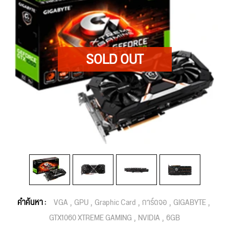
คำค้นหา :
VGA
GPU
Graphic Card
การ์ดจอ
GIGABYTE
GTX1060 XTREME GAMING
NVIDIA
6GB