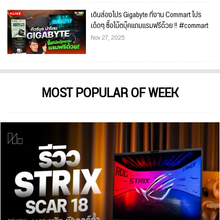
เดินส่องโปร Gigabyte ที่งาน Commart โปร
เด็ดๆ ซื้อโน้ตบุ๊คแถมแรมฟรีด้วย !! #commart
Nov 27, 2025
MOST POPULAR OF WEEK