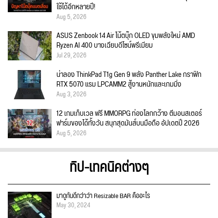
ใช้ได้อีกหลายปี!
Aug 5, 2026
ASUS Zenbook 14 Air โน้ตบุ๊ก OLED ขุมพลังใหม่ AMD
Ryzen AI 400 บางเฉียบดีไซน์พรีเมียม
Jul 29, 2026
น่าลอง ThinkPad T1g Gen 9 พลัง Panther Lake กราฟิก
RTX 5070 แรม LPCAMM2 สู้งานหนักและเกมมิ่ง
Aug 3, 2026
12 เกมเก็บเวล ฟรี MMORPG ท่องโลกกว้าง ตีมอนสเตอร์
ฟาร์มของได้ทั้งวัน สนุกสุดมันส์บนมือถือ อัปเดตปี 2026
Aug 5, 2026
ทิป-เทคนิคต่างๆ
มาดูกันดีกว่าว่า Resizable BAR คืออะไร
May 30, 2024