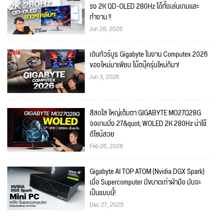
รง 2K QD-OLED 280Hz ได้ทั้งเล่นเกมและ
ทำงาน !!
Jun 28, 2026
เดินทัวร์บูธ Gigabyte ในงาน Computex 2026
ของใหม่มาเพียบ โน้ตบุ๊ครุ่นใหม่ก็มา!
Jun 3, 2026
สีสดใส ใหญ่เต็มตา GIGABYTE MO27Q28G
จอเกมมิ่ง 27&quot; WOLED 2K 280Hz น่าใช้
ดีไซน์สวย
Feb 26, 2026
Gigabyte AI TOP ATOM (Nvidia DGX Spark)
เมื่อ Supercomputer มีขนาดเท่าฝ่ามือ มันจะ
เป็นแบบนี้!
Dec 27, 2025