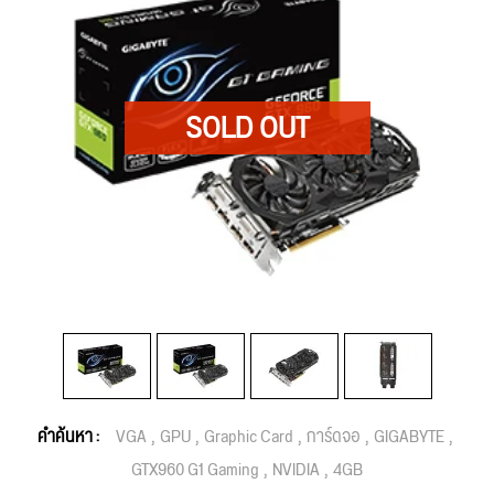
คำค้นหา :
VGA
GPU
Graphic Card
การ์ดจอ
GIGABYTE
GTX960 G1 Gaming
NVIDIA
4GB