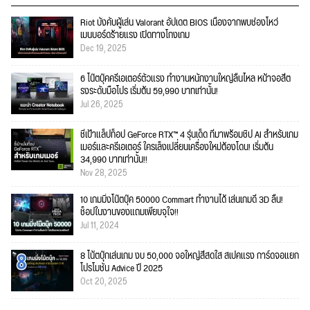
Riot บังคับผู้เล่น Valorant อัปเดต BIOS เนื่องจากพบช่องโหว่
เมนบอร์ดร้ายแรง เปิดทางโกงเกม
Dec 19, 2025
6 โน๊ตบุ๊คครีเอเตอร์ตัวแรง ทำงานหนักงานใหญ่ลื่นไหล หน้าจอสีต
รงระดับมือโปร เริ่มต้น 59,990 บาทเท่านั้น!
Jul 26, 2025
ชี้เป้าแล็ปท็อป GeForce RTX™ 4 รุ่นเด็ด ที่มาพร้อมชิป AI สำหรับเกม
เมอร์และครีเอเตอร์ ใครเล็งเปลี่ยนเครื่องใหม่ต้องโดน! เริ่มต้น
34,990 บาทเท่านั้น!!
Nov 28, 2025
10 เกมมิ่งโน๊ตบุ๊ค 50000 Commart ทำงานได้ เล่นเกมดี 3D ลื่น!
ช็อปในงานของแถมเพียบจุใจ!!
Jul 11, 2024
8 โน้ตบุ๊กเล่นเกม งบ 50,000 จอใหญ่สีสดใส สเปคแรง การ์ดจอแยก
โปรโมชั่น Advice ปี 2025
Oct 20, 2025