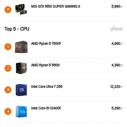
MSI GTX 1650 SUPER GAMING X
5,990.-
5
Top 5 - CPU
ดูทั้งหมด
AMD Ryzen 5 7500F
4,990.-
1
AMD Ryzen 5 5600
4,390.-
2
Intel Core Ultra 7 265
12,220.-
3
Intel Core i5-12400F
5,290.-
4