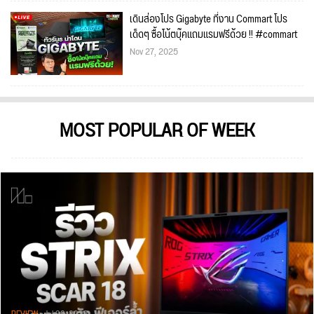
เดินส่องโปร Gigabyte ที่งาน Commart โปร
เด็ดๆ ซื้อโน้ตบุ๊คแถมแรมฟรีด้วย !! #commart
Nov 27, 2025
MOST POPULAR OF WEEK