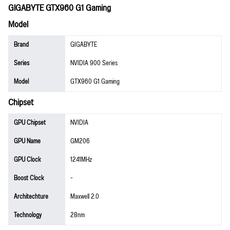
GIGABYTE GTX960 G1 Gaming
Model
Brand
GIGABYTE
Series
NVIDIA 900 Series
Model
GTX960 G1 Gaming
Chipset
GPU Chipset
NVIDIA
GPU Name
GM206
GPU Clock
1241MHz
Boost Clock
-
Architechture
Maxwell 2.0
Technology
28nm