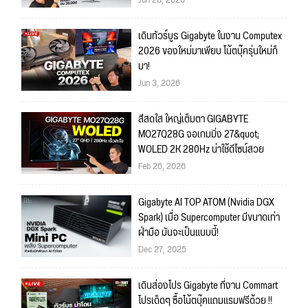
เดินทัวร์บูธ Gigabyte ในงาน Computex
2026 ของใหม่มาเพียบ โน้ตบุ๊ครุ่นใหม่ก็
มา!
Jun 3, 2026
สีสดใส ใหญ่เต็มตา GIGABYTE
MO27Q28G จอเกมมิ่ง 27&quot;
WOLED 2K 280Hz น่าใช้ดีไซน์สวย
Feb 26, 2026
Gigabyte AI TOP ATOM (Nvidia DGX
Spark) เมื่อ Supercomputer มีขนาดเท่า
ฝ่ามือ มันจะเป็นแบบนี้!
Dec 27, 2025
เดินส่องโปร Gigabyte ที่งาน Commart
โปรเด็ดๆ ซื้อโน้ตบุ๊คแถมแรมฟรีด้วย !!