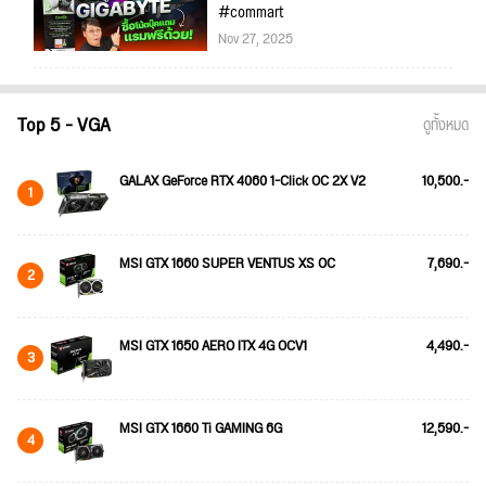
#commart
Nov 27, 2025
Top 5 - VGA
ดูทั้งหมด
GALAX GeForce RTX 4060 1-Click OC 2X V2
10,500.-
1
MSI GTX 1660 SUPER VENTUS XS OC
7,690.-
2
MSI GTX 1650 AERO ITX 4G OCV1
4,490.-
3
MSI GTX 1660 Ti GAMING 6G
12,590.-
4