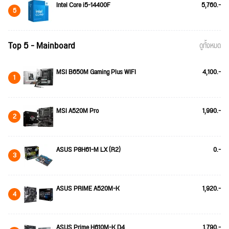
Intel Core i5-14400F
5,760.-
5
Top 5 - Mainboard
ดูทั้งหมด
MSI B650M Gaming Plus WIFI
4,100.-
1
MSI A520M Pro
1,990.-
2
ASUS P8H61-M LX (R2)
0.-
3
ASUS PRIME A520M-K
1,920.-
4
ASUS Prime H610M-K D4
1,790.-