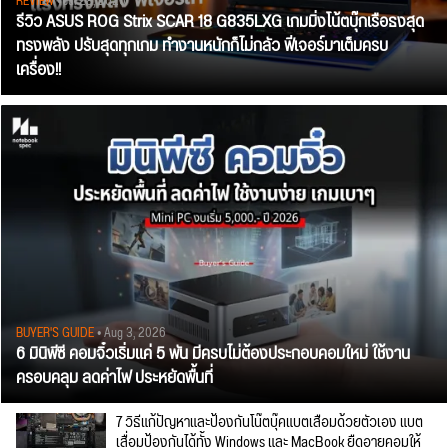
REVIEW
• Jul 28, 2026
รีวิว ASUS ROG Strix SCAR 18 G835LXG เกมมิ่งโน้ตบุ๊กเรือธงสุด
ทรงพลัง ปรับสุดทุกเกม ทำงานหนักก็ไม่กลัว ฟีเจอร์มาเต็มครบ
เครื่อง!!
BUYER'S GUIDE
• Aug 3, 2026
6 มินิพีซี คอมจิ๋วเริ่มแค่ 5 พัน มีครบไม่ต้องประกอบคอมใหม่ ใช้งาน
ครอบคลุม ลดค่าไฟ ประหยัดพื้นที่
7 วิธีแก้ปัญหาและป้องกันโน๊ตบุ๊คแบตเสื่อมด้วยตัวเอง แบต
เสื่อมป้องกันได้ทั้ง Windows และ MacBook ยืดอายุคอมให้