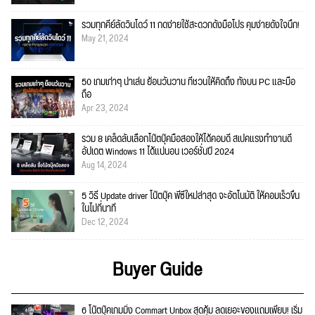
รวมทุกคีย์ลัดวินโดว์ 11 กดง่ายใช้สะดวกดั่งมือโปร คุมง่ายดั่งใจนึก!
May 21, 2024
50 เกมเก่าๆ น่าเล่น ย้อนวันวาน ที่ชวนให้คิดถึง ทั้งบน PC และมือ
ถือ
Apr 23, 2024
รวม 8 เคล็ดลับเลือกโน๊ตบุ๊คมือสองให้ได้คอมดี สเปคแรงทำงานดี
อัปเดต Windows 11 ได้แน่นอน เวอร์ชั่นปี 2024
Aug 14, 2024
5 วิธี Update driver โน๊ตบุ๊ค พีซีใหม่ล่าสุด จะอัตโนมัติ ให้คอมเร็วขึ้น
ในไม่กี่นาที
Dec 12, 2024
Buyer Guide
6 โน๊ตบุ๊คเกมมิ่ง Commart Unbox สุดคุ้ม ลดเยอะของแถมเพียบ! เริ่ม