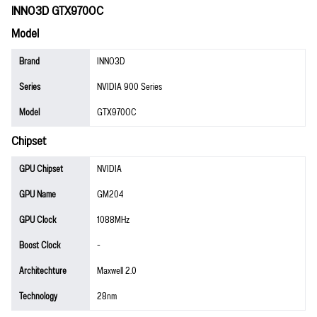
INNO3D GTX970OC
Model
Brand
INNO3D
Series
NVIDIA 900 Series
Model
GTX970OC
Chipset
GPU Chipset
NVIDIA
GPU Name
GM204
GPU Clock
1088MHz
Boost Clock
-
Architechture
Maxwell 2.0
Technology
28nm