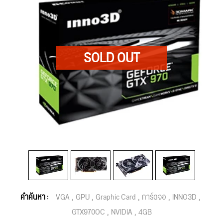
คำค้นหา :
VGA
GPU
Graphic Card
การ์ดจอ
INNO3D
GTX970OC
NVIDIA
4GB