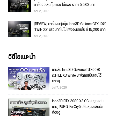
การ์ดจอ สุดคุ้ม แรง ไม่แพง ราคา 5,580 บาท
Apr 2, 2017
[REVIEW] การ์ดจอสุดคุ้ม Inno3D Geforce GTX 1070
'TWIN X2' แรงมากในไม่แพงจนเกินไป ที่ 15,200 บาท
Apr 2, 2017
วิดีโอแนะนำ
เกมลื่น Inno3D GeForce RTX5070
iCHILL X3 White 3 พัดลมเย็นเล่นได้
ยาวๆ
Jul 7, 2026
Inno3D RTX 2080 X2 OC รุ่นถูก เล่น
เกม, PUBG, FarCry5 ปรับสุดจะลื่นมั้ย
ต้องดู