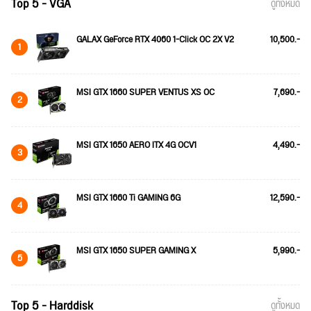
Top 5 - VGA
ดูทั้งหมด
GALAX GeForce RTX 4060 1-Click OC 2X V2
10,500.-
1
MSI GTX 1660 SUPER VENTUS XS OC
7,690.-
2
MSI GTX 1650 AERO ITX 4G OCV1
4,490.-
3
MSI GTX 1660 Ti GAMING 6G
12,590.-
4
MSI GTX 1650 SUPER GAMING X
5,990.-
5
Top 5 - Harddisk
ดูทั้งหมด