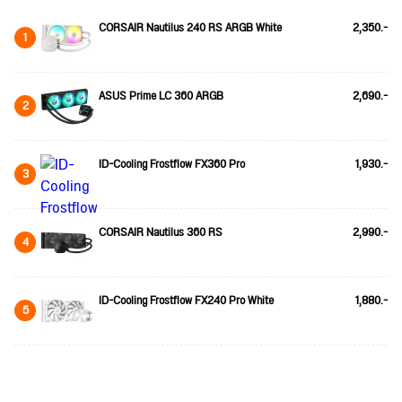
CORSAIR Nautilus 240 RS ARGB White
2,350.-
1
ASUS Prime LC 360 ARGB
2,690.-
2
ID-Cooling Frostflow FX360 Pro
1,930.-
3
CORSAIR Nautilus 360 RS
2,990.-
4
ID-Cooling Frostflow FX240 Pro White
1,880.-
5