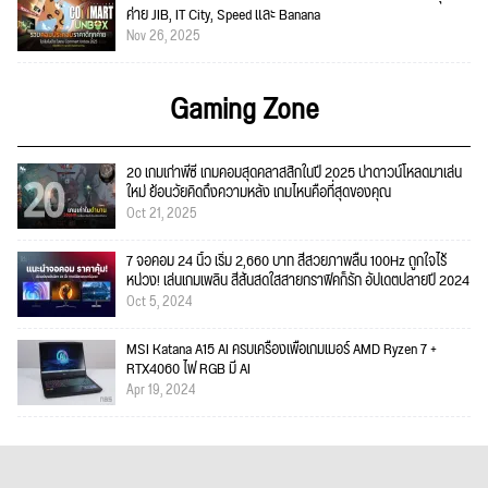
ค่าย JIB, IT City, Speed และ Banana
Nov 26, 2025
Gaming Zone
20 เกมเก่าพีซี เกมคอมสุดคลาสสิกในปี 2025 น่าดาวน์โหลดมาเล่น
ใหม่ ย้อนวัยคิดถึงความหลัง เกมไหนคือที่สุดของคุณ
Oct 21, 2025
7 จอคอม 24 นิ้ว เริ่ม 2,660 บาท สีสวยภาพลื่น 100Hz ถูกใจไร้
หน่วง! เล่นเกมเพลิน สีสันสดใสสายกราฟิคก็รัก อัปเดตปลายปี 2024
Oct 5, 2024
MSI Katana A15 AI ครบเครื่องเพื่อเกมเมอร์ AMD Ryzen 7 +
RTX4060 ไฟ RGB มี AI
Apr 19, 2024