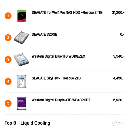
SEAGATE IronWolf Pro NAS HDD +Rescue 24TB
31,260.-
1
SEAGATE 320GB
0.-
2
Western Digital Blue 1TB WD10EZEX
3,540.-
3
SEAGATE SkyHawk +Rescue 2TB
4,450.-
4
Western Digital Purple 4TB WD43PURZ
6,920.-
5
Top 5 - Liquid Cooling
ดูทั้งหมด