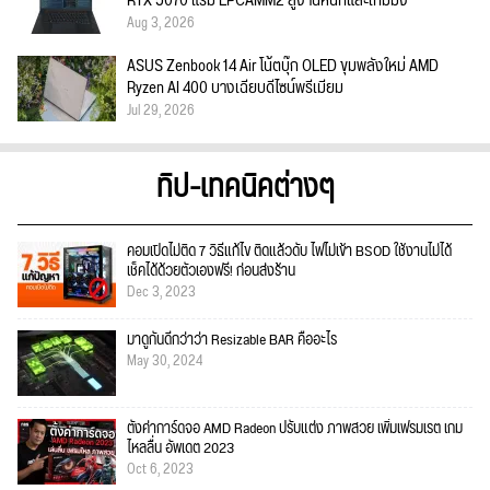
RTX 5070 แรม LPCAMM2 สู้งานหนักและเกมมิ่ง
Aug 3, 2026
ASUS Zenbook 14 Air โน้ตบุ๊ก OLED ขุมพลังใหม่ AMD
Ryzen AI 400 บางเฉียบดีไซน์พรีเมียม
Jul 29, 2026
ทิป-เทคนิคต่างๆ
คอมเปิดไม่ติด 7 วิธีแก้ไข ติดแล้วดับ ไฟไม่เข้า BSOD ใช้งานไม่ได้
เช็คได้ด้วยตัวเองฟรี! ก่อนส่งร้าน
Dec 3, 2023
มาดูกันดีกว่าว่า Resizable BAR คืออะไร
May 30, 2024
ตั้งค่าการ์ดจอ AMD Radeon ปรับแต่ง ภาพสวย เพิ่มเฟรมเรต เกม
ไหลลื่น อัพเดต 2023
Oct 6, 2023