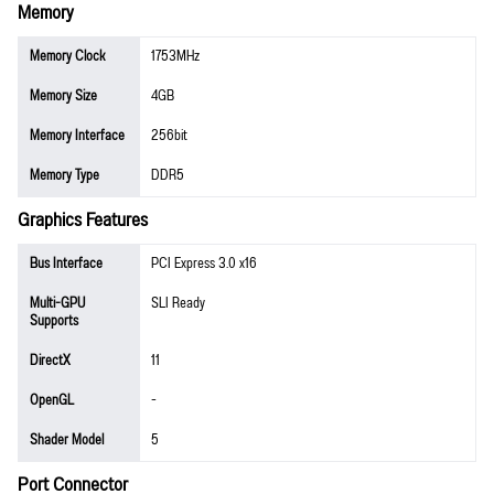
Memory
Memory Clock
1753MHz
Memory Size
4GB
Memory Interface
256bit
Memory Type
DDR5
Graphics Features
Bus Interface
PCI Express 3.0 x16
Multi-GPU
SLI Ready
Supports
DirectX
11
OpenGL
-
Shader Model
5
Port Connector