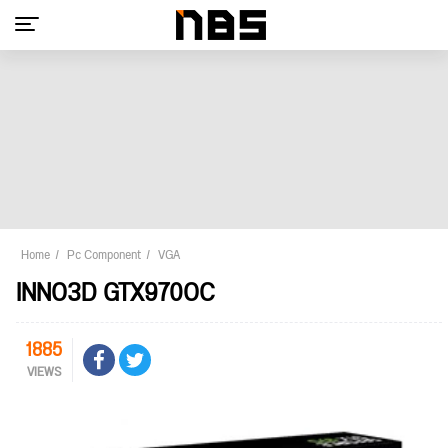
Home
Pc Component
VGA
INNO3D GTX970OC
1885
VIEWS