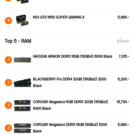
MSI GTX 1650 SUPER GAMING X
5,990.-
5
Top 5 - RAM
ดูทั้งหมด
HIKSEMI ARMOR DDR5 16GB (16GBx1) 6000 Black
7,015.-
1
BLACKBERRY Pro DDR4 32GB (16GBx2) 3200
6,200.-
2
Black
CORSAIR Vengeance RGB DDR5 32GB (16GBx2)
16,730.-
3
6400 Black
CORSAIR Vengeance DDR5 16GB (8GBx2) 5200
5,990.-
4
Black