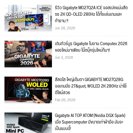
รีวิว Gigabyte MO27Q2A ICE จอสเปคแน่นสีต
รง 2K QD-OLED 280Hz ได้ทั้งเล่นเกมและ
ทำงาน !!
Jun 28, 2026
เดินทัวร์บูธ Gigabyte ในงาน Computex 2026
ของใหม่มาเพียบ โน้ตบุ๊ครุ่นใหม่ก็มา!
Jun 3, 2026
สีสดใส ใหญ่เต็มตา GIGABYTE MO27Q28G
จอเกมมิ่ง 27&quot; WOLED 2K 280Hz น่าใช้
ดีไซน์สวย
Feb 26, 2026
Gigabyte AI TOP ATOM (Nvidia DGX Spark)
เมื่อ Supercomputer มีขนาดเท่าฝ่ามือ มันจะ
เป็นแบบนี้!