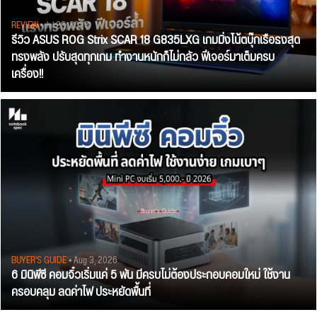
REVIEW
• Jul 28, 2026
รีวิว ASUS ROG Strix SCAR 18 G835LXG เกมมิ่งโน้ตบุ๊กเรือธงสุด
ทรงพลัง ปรับสุดทุกเกม ทำงานหนักก็ไม่กลัว ฟีเจอร์มาเต็มครบ
เครื่อง!!
BUYER'S GUIDE
• Aug 3, 2026
6 มินิพีซี คอมจิ๋วเริ่มแค่ 5 พัน มีครบไม่ต้องประกอบคอมใหม่ ใช้งาน
ครอบคลุม ลดค่าไฟ ประหยัดพื้นที่