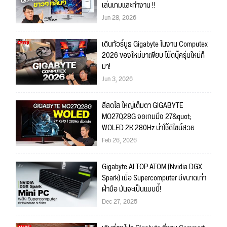
เล่นเกมและทำงาน !!
Jun 28, 2026
เดินทัวร์บูธ Gigabyte ในงาน Computex
2026 ของใหม่มาเพียบ โน้ตบุ๊ครุ่นใหม่ก็
มา!
Jun 3, 2026
สีสดใส ใหญ่เต็มตา GIGABYTE
MO27Q28G จอเกมมิ่ง 27&quot;
WOLED 2K 280Hz น่าใช้ดีไซน์สวย
Feb 26, 2026
Gigabyte AI TOP ATOM (Nvidia DGX
Spark) เมื่อ Supercomputer มีขนาดเท่า
ฝ่ามือ มันจะเป็นแบบนี้!
Dec 27, 2025