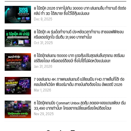
8 โน๊ตบุ๊ค 2026 ราคาไม่เกิน 30000 บาท เล่นเกมลื่น ทำงานดี ตัดต่อ
คลิป ทำ 3D ได้สบาย! ซื้อไว้ใช้คุ้มแน่นอน!
Dec 8, 2025
8 โน้ตบุ๊ก AI รุ่นเด็ดทำงานดี ประหยัดเวลาทำงาน สายออฟฟิศชอบ
ครีเอเตอร์ถูกใจ เริ่มต้น 31,990 บาทเท่านั้น!
Oct 31, 2025
6 โน้ตบุ๊กเล่นเกม 50000 บาท แรงคุ้มปรับสุดเล่นลื่นทุกเกม สตรีมเม
อร์ต้องโดน! ครีเอเตอร์ต้องมี! ซื้อไปใช้ไม่ผิดหวังแน่นอน!!
Jan 31, 2026
7 จอเล่นเกม 4K ภาพคมเล่นเกมดี เปลี่ยนเป็น FHD ภาพลื่นก็ได้! ต่อ
คอนโซลก็เวิร์ค! ฟีเจอร์มาเต็ม สายบันเทิงต้องโดน อัพเดตปี 2026
Mar 1, 2026
6 โน๊ตบุ๊คเกมมิ่ง Commart Unbox สุดคุ้ม ลดเยอะของแถมเพียบ! เริ่ม
33,490 บาทเท่านั้น!! ใครอยากเปลี่ยนเครื่องใหม่ต้องโดน!
Nov 29, 2025