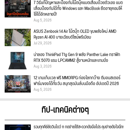
7 วิธีแก้ปัญหาและป้องกันโน๊ตบุ๊คแบตเสื่อมด้วยตัวเอง แบต
เสื่อมป้องกันได้ทั้ง Windows และ MacBook ยืดอายุคอมให้
ใช้ได้อีกหลายปี!
Aug 5, 2026
ASUS Zenbook 14 Air โน้ตบุ๊ก OLED ขุมพลังใหม่ AMD
Ryzen AI 400 บางเฉียบดีไซน์พรีเมียม
Jul 29, 2026
น่าลอง ThinkPad T1g Gen 9 พลัง Panther Lake กราฟิก
RTX 5070 แรม LPCAMM2 สู้งานหนักและเกมมิ่ง
Aug 3, 2026
12 เกมเก็บเวล ฟรี MMORPG ท่องโลกกว้าง ตีมอนสเตอร์
ฟาร์มของได้ทั้งวัน สนุกสุดมันส์บนมือถือ อัปเดตปี 2026
Aug 5, 2026
ทิป-เทคนิคต่างๆ
รวมทุกคีย์ลัดวินโดว์ 11 กดง่ายใช้สะดวกดั่งมือโปร คุมง่ายดั่งใจนึก!