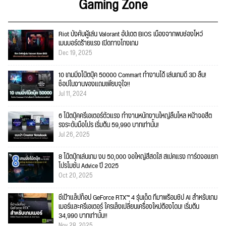
Gaming Zone
Riot บังคับผู้เล่น Valorant อัปเดต BIOS เนื่องจากพบช่องโหว่
เมนบอร์ดร้ายแรง เปิดทางโกงเกม
Dec 19, 2025
10 เกมมิ่งโน๊ตบุ๊ค 50000 Commart ทำงานได้ เล่นเกมดี 3D ลื่น!
ช็อปในงานของแถมเพียบจุใจ!!
Jul 11, 2024
6 โน๊ตบุ๊คครีเอเตอร์ตัวแรง ทำงานหนักงานใหญ่ลื่นไหล หน้าจอสีต
รงระดับมือโปร เริ่มต้น 59,990 บาทเท่านั้น!
Jul 26, 2025
8 โน้ตบุ๊กเล่นเกม งบ 50,000 จอใหญ่สีสดใส สเปคแรง การ์ดจอแยก
โปรโมชั่น Advice ปี 2025
Oct 20, 2025
ชี้เป้าแล็ปท็อป GeForce RTX™ 4 รุ่นเด็ด ที่มาพร้อมชิป AI สำหรับเกม
เมอร์และครีเอเตอร์ ใครเล็งเปลี่ยนเครื่องใหม่ต้องโดน! เริ่มต้น
34,990 บาทเท่านั้น!!
Nov 28, 2025