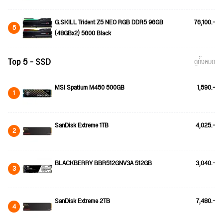
G.SKILL Trident Z5 NEO RGB DDR5 96GB
76,100.-
5
(48GBx2) 5600 Black
Top 5 - SSD
ดูทั้งหมด
MSI Spatium M450 500GB
1,590.-
1
SanDisk Extreme 1TB
4,025.-
2
BLACKBERRY BBR512GNV3A 512GB
3,040.-
3
SanDisk Extreme 2TB
7,480.-
4