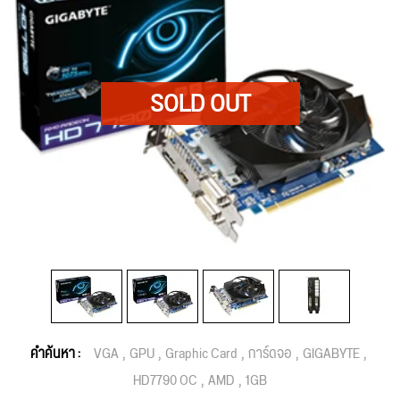
คำค้นหา :
VGA
GPU
Graphic Card
การ์ดจอ
GIGABYTE
HD7790 OC
AMD
1GB