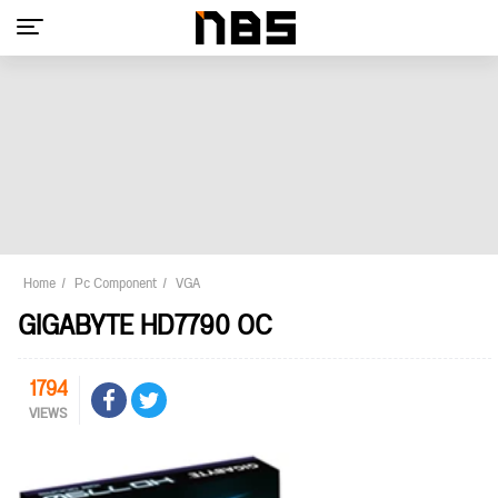
Home
Pc Component
VGA
GIGABYTE HD7790 OC
1794
VIEWS