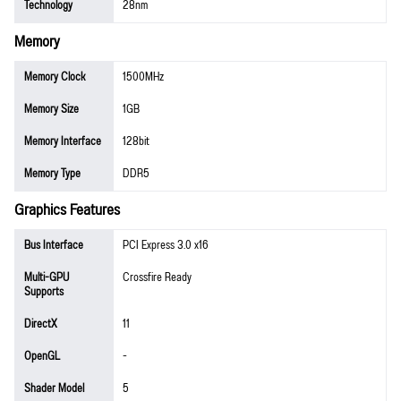
Technology
28nm
Memory
Memory Clock
1500MHz
Memory Size
1GB
Memory Interface
128bit
Memory Type
DDR5
Graphics Features
Bus Interface
PCI Express 3.0 x16
Multi-GPU
Crossfire Ready
Supports
DirectX
11
OpenGL
-
Shader Model
5