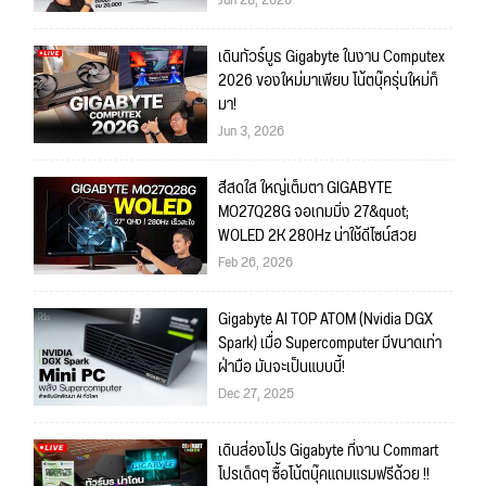
เดินทัวร์บูธ Gigabyte ในงาน Computex
2026 ของใหม่มาเพียบ โน้ตบุ๊ครุ่นใหม่ก็
มา!
Jun 3, 2026
สีสดใส ใหญ่เต็มตา GIGABYTE
MO27Q28G จอเกมมิ่ง 27&quot;
WOLED 2K 280Hz น่าใช้ดีไซน์สวย
Feb 26, 2026
Gigabyte AI TOP ATOM (Nvidia DGX
Spark) เมื่อ Supercomputer มีขนาดเท่า
ฝ่ามือ มันจะเป็นแบบนี้!
Dec 27, 2025
เดินส่องโปร Gigabyte ที่งาน Commart
โปรเด็ดๆ ซื้อโน้ตบุ๊คแถมแรมฟรีด้วย !!