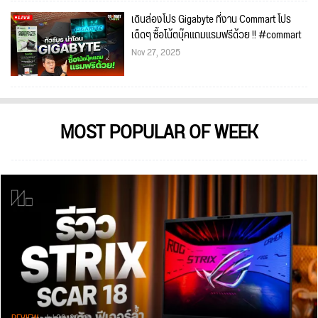
เดินส่องโปร Gigabyte ที่งาน Commart โปร
เด็ดๆ ซื้อโน้ตบุ๊คแถมแรมฟรีด้วย !! #commart
Nov 27, 2025
MOST POPULAR OF WEEK