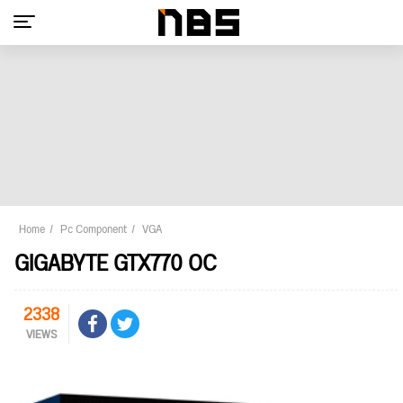
Home
Pc Component
VGA
GIGABYTE GTX770 OC
2338
VIEWS