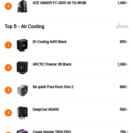
ACE GAMER FC G001 4X TG ARGB
1,490.-
5
Top 5 - Air Cooling
ดูทั้งหมด
ID-Cooling A410 Black
950.-
1
ARCTIC Freezer 36 Black
1,390.-
2
Be quiet! Pure Rock Slim 2
890.-
3
DeepCool AG400
590.-
4
Cooler Master T600 PRO
760.-