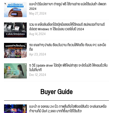
แนะนำวิธีแปลภาษา ถ่ายรูป ฟรี ใช้งานง่าย แปลได้แม่นยำ อัพเดท
2024
May 27, 2024
รวม 8 เคล็ดลับเลือกโน๊ตบุ๊คมือสองให้ได้คอมดี สเปคแรงทำงานดี
อัปเดต Windows 11 ได้แน่นอน เวอร์ชั่นปี 2024
Aug 14, 2024
50 เกมเก่าๆ น่าเล่น ย้อนวันวาน ที่ชวนให้คิดถึง ทั้งบน PC และมือ
ถือ
Apr 23, 2024
5 วิธี Update driver โน๊ตบุ๊ค พีซีใหม่ล่าสุด จะอัตโนมัติ ให้คอมเร็วขึ้น
ในไม่กี่นาที
Dec 12, 2024
Buyer Guide
แนะนำ 8 จอคอม 24 นิ้ว ภาพลื่นถึงใจฟีเจอร์ล้นตัว จะเล่นเกมหรือ
ทำงานก็มี มีแค่ 2,990 บาทก็ซื้อมาใช้ได้แล้ว!