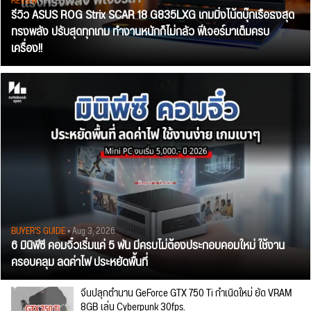
REVIEW
• Jul 28, 2026
รีวิว ASUS ROG Strix SCAR 18 G835LXG เกมมิ่งโน้ตบุ๊กเรือธงสุด
ทรงพลัง ปรับสุดทุกเกม ทำงานหนักก็ไม่กลัว ฟีเจอร์มาเต็มครบ
เครื่อง!!
BUYER'S GUIDE
• Aug 3, 2026
6 มินิพีซี คอมจิ๋วเริ่มแค่ 5 พัน มีครบไม่ต้องประกอบคอมใหม่ ใช้งาน
ครอบคลุม ลดค่าไฟ ประหยัดพื้นที่
จีนปลุกตำนาน GeForce GTX 750 Ti กำเนิดใหม่ ยัด VRAM
8GB เล่น Cyberpunk 30fps.