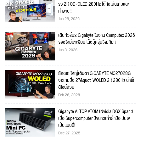
รง 2K QD-OLED 280Hz ได้ทั้งเล่นเกมและ
ทำงาน !!
Jun 28, 2026
เดินทัวร์บูธ Gigabyte ในงาน Computex 2026
ของใหม่มาเพียบ โน้ตบุ๊ครุ่นใหม่ก็มา!
Jun 3, 2026
สีสดใส ใหญ่เต็มตา GIGABYTE MO27Q28G
จอเกมมิ่ง 27&quot; WOLED 2K 280Hz น่าใช้
ดีไซน์สวย
Feb 26, 2026
Gigabyte AI TOP ATOM (Nvidia DGX Spark)
เมื่อ Supercomputer มีขนาดเท่าฝ่ามือ มันจะ
เป็นแบบนี้!
Dec 27, 2025