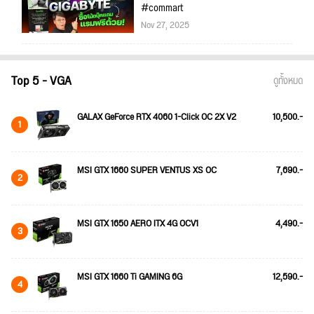
#commart
Nov 27, 2025
Top 5 - VGA
ดูทั้งหมด
GALAX GeForce RTX 4060 1-Click OC 2X V2
10,500.-
1
MSI GTX 1660 SUPER VENTUS XS OC
7,690.-
2
MSI GTX 1650 AERO ITX 4G OCV1
4,490.-
3
MSI GTX 1660 Ti GAMING 6G
12,590.-
4