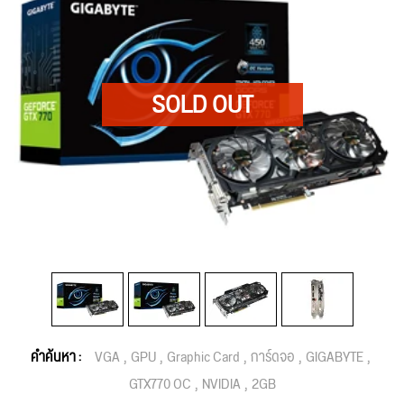
คำค้นหา :
VGA
GPU
Graphic Card
การ์ดจอ
GIGABYTE
GTX770 OC
NVIDIA
2GB