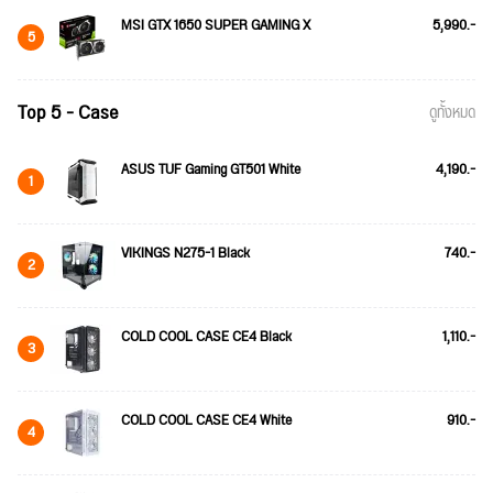
MSI GTX 1650 SUPER GAMING X
5,990.-
5
Top 5 - Case
ดูทั้งหมด
ASUS TUF Gaming GT501 White
4,190.-
1
VIKINGS N275-1 Black
740.-
2
COLD COOL CASE CE4 Black
1,110.-
3
COLD COOL CASE CE4 White
910.-
4