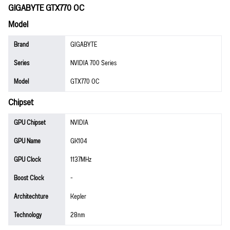
GIGABYTE GTX770 OC
Model
Brand
GIGABYTE
Series
NVIDIA 700 Series
Model
GTX770 OC
Chipset
GPU Chipset
NVIDIA
GPU Name
GK104
GPU Clock
1137MHz
Boost Clock
-
Architechture
Kepler
Technology
28nm