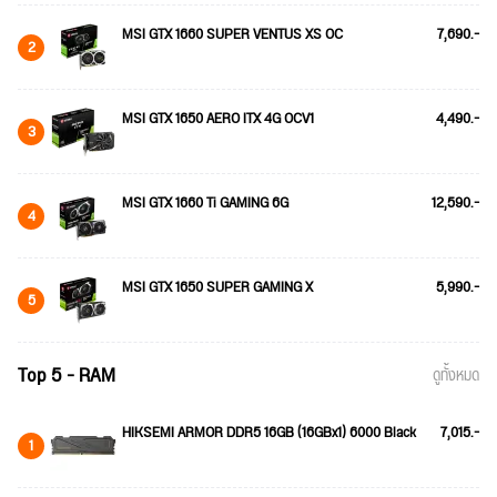
MSI GTX 1660 SUPER VENTUS XS OC
7,690.-
2
MSI GTX 1650 AERO ITX 4G OCV1
4,490.-
3
MSI GTX 1660 Ti GAMING 6G
12,590.-
4
MSI GTX 1650 SUPER GAMING X
5,990.-
5
Top 5 - RAM
ดูทั้งหมด
HIKSEMI ARMOR DDR5 16GB (16GBx1) 6000 Black
7,015.-
1