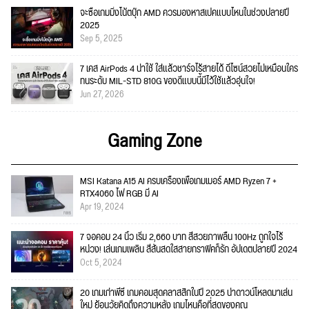
จะซื้อเกมมิ่งโน้ตบุ๊ก AMD ควรมองหาสเปคแบบไหนในช่วงปลายปี
2025
Sep 5, 2025
7 เคส AirPods 4 น่าใช้ ใส่แล้วชาร์จไร้สายได้ ดีไซน์สวยไม่เหมือนใคร
ทนระดับ MIL-STD 810G ของดีแบบนี้มีไว้ใช้แล้วอุ่นใจ!
Jun 27, 2026
Gaming Zone
MSI Katana A15 AI ครบเครื่องเพื่อเกมเมอร์ AMD Ryzen 7 +
RTX4060 ไฟ RGB มี AI
Apr 19, 2024
7 จอคอม 24 นิ้ว เริ่ม 2,660 บาท สีสวยภาพลื่น 100Hz ถูกใจไร้
หน่วง! เล่นเกมเพลิน สีสันสดใสสายกราฟิคก็รัก อัปเดตปลายปี 2024
Oct 5, 2024
20 เกมเก่าพีซี เกมคอมสุดคลาสสิกในปี 2025 น่าดาวน์โหลดมาเล่น
ใหม่ ย้อนวัยคิดถึงความหลัง เกมไหนคือที่สุดของคุณ