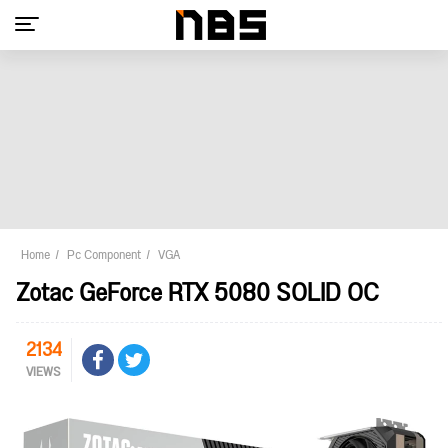
Home
Pc Component
VGA
Zotac GeForce RTX 5080 SOLID OC
2134
VIEWS