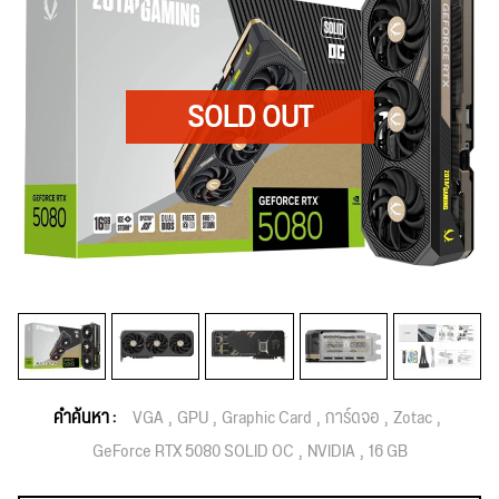
คำค้นหา :
VGA
GPU
Graphic Card
การ์ดจอ
Zotac
GeForce RTX 5080 SOLID OC
NVIDIA
16 GB