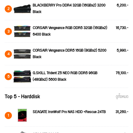
BLACKBERRY Pro DDR4 32GB (16GBx2) 3200
6,200.-
2
Black
CORSAIR Vengeance RGB DDR5 32GB (16GBx2)
16,730.-
3
6400 Black
CORSAIR Vengeance DDR5 16GB (8GBx2) 5200
5,990.-
4
Black
G.SKILL Trident Z5 NEO RGB DDR5 96GB
76,100.-
5
(48GBx2) 5600 Black
Top 5 - Harddisk
ดูทั้งหมด
SEAGATE IronWolf Pro NAS HDD +Rescue 24TB
31,260.-
1