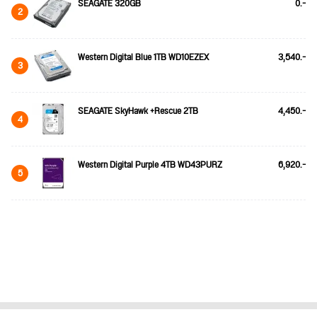
SEAGATE 320GB
0.-
2
Western Digital Blue 1TB WD10EZEX
3,540.-
3
SEAGATE SkyHawk +Rescue 2TB
4,450.-
4
Western Digital Purple 4TB WD43PURZ
6,920.-
5