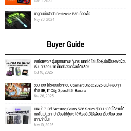
Dec 3, 2023
มาดูกันดีกว่าว่า Resizable BAR คืออะไร
May 30, 2024
Buyer Guide
เคสไอแพด 7 รุ่นสุดทนทาน! กันกระแทกได้ ใส่แล้วอุ่นใจไร้รอยขีดข่วน
เริ่มแค่ 729 บาท ก็ปกป้องเครื่องได้แล้ว!!
Oct 16, 2025
รวม 100 โปรคอมประกอบ Commart Unbox 2025 สเปคคอมทุก
ค่าย JIB, IT City, Speed และ Banana
Nov 26, 2025
แนะนำ 7 เคส Samsung Galaxy S26 Series สุดทน ชาร์จไร้สายได้
ตกพื้นไม่แตก! ปกป้องได้อุ่นใจ ได้ฟีเจอร์ไว้ใช้เพียบ! เริ่มเพียง 369
บาทเท่านั้น!!
May 18, 2026