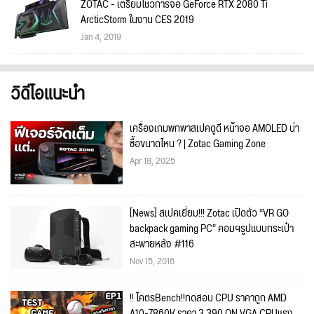
ZOTAC - เตรียมโชว์การ์จอ GeForce RTX 2080 Ti
ArcticStorm ในงาน CES 2019
Jan 4, 2019
วิดีโอแนะนำ
เครื่องเกมพกพาสเปคดูดี หน้าจอ AMOLED น่า
ซื้อขนาดไหน ? | Zotac Gaming Zone
Apr 18, 2025
[News] สเปคเยี่ยม!!! Zotac เปิดตัว “VR GO
backpack gaming PC” คอมฯรูปแบบกระเป๋า
สะพายหลัง #116
Nov 15, 2016
!! โคตรBench!!ทดสอบ CPU ราคาถูก AMD
A10-7860K ราคา 3,390 ON VGA CPUแรง