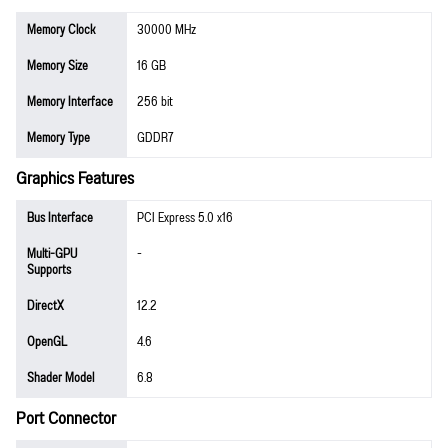
Memory Clock
30000 MHz
Memory Size
16 GB
Memory Interface
256 bit
Memory Type
GDDR7
Graphics Features
Bus Interface
PCI Express 5.0 x16
Multi-GPU
-
Supports
DirectX
12.2
OpenGL
4.6
Shader Model
6.8
Port Connector