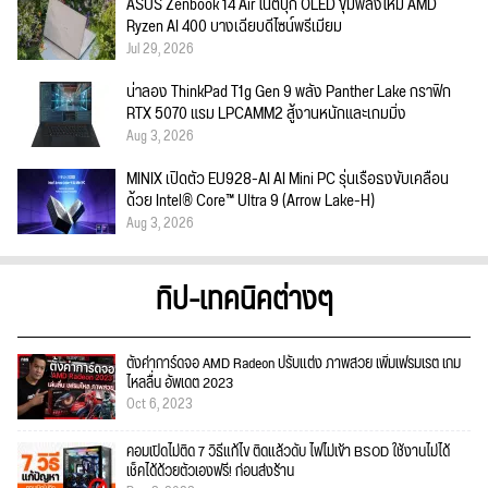
ASUS Zenbook 14 Air โน้ตบุ๊ก OLED ขุมพลังใหม่ AMD
Ryzen AI 400 บางเฉียบดีไซน์พรีเมียม
Jul 29, 2026
น่าลอง ThinkPad T1g Gen 9 พลัง Panther Lake กราฟิก
RTX 5070 แรม LPCAMM2 สู้งานหนักและเกมมิ่ง
Aug 3, 2026
MINIX เปิดตัว EU928-AI AI Mini PC รุ่นเรือธงขับเคลื่อน
ด้วย Intel® Core™ Ultra 9 (Arrow Lake-H)
Aug 3, 2026
ทิป-เทคนิคต่างๆ
ตั้งค่าการ์ดจอ AMD Radeon ปรับแต่ง ภาพสวย เพิ่มเฟรมเรต เกม
ไหลลื่น อัพเดต 2023
Oct 6, 2023
คอมเปิดไม่ติด 7 วิธีแก้ไข ติดแล้วดับ ไฟไม่เข้า BSOD ใช้งานไม่ได้
เช็คได้ด้วยตัวเองฟรี! ก่อนส่งร้าน