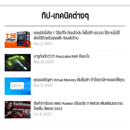
ทิป-เทคนิคต่างๆ
คอมเปิดไม่ติด 7 วิธีแก้ไข ติดแล้วดับ ไฟไม่เข้า BSOD ใช้งานไม่ได้
เช็คได้ด้วยตัวเองฟรี! ก่อนส่งร้าน
Dec 3, 2023
มาดูกันดีกว่าว่า Resizable BAR คืออะไร
May 30, 2024
คุณเจอปัญหา Virtual Memory เต็มรึเปล่า ถ้าใช่เรามีทางออกให้คุณ
Dec 17, 2023
ตั้งค่าการ์ดจอ AMD Radeon ปรับแต่ง ภาพสวย เพิ่มเฟรมเรต เกม
ไหลลื่น อัพเดต 2023
Oct 6, 2023