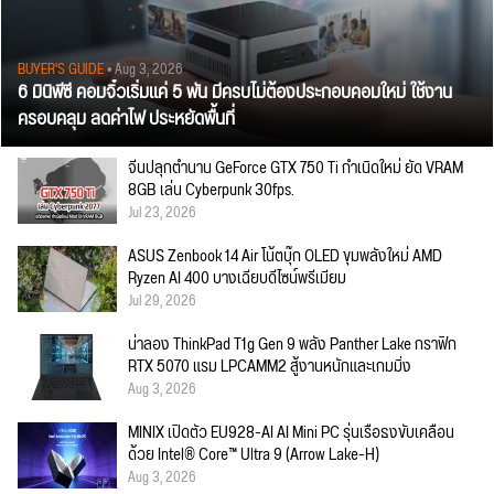
BUYER'S GUIDE
• Aug 3, 2026
6 มินิพีซี คอมจิ๋วเริ่มแค่ 5 พัน มีครบไม่ต้องประกอบคอมใหม่ ใช้งาน
ครอบคลุม ลดค่าไฟ ประหยัดพื้นที่
จีนปลุกตำนาน GeForce GTX 750 Ti กำเนิดใหม่ ยัด VRAM
8GB เล่น Cyberpunk 30fps.
Jul 23, 2026
ASUS Zenbook 14 Air โน้ตบุ๊ก OLED ขุมพลังใหม่ AMD
Ryzen AI 400 บางเฉียบดีไซน์พรีเมียม
Jul 29, 2026
น่าลอง ThinkPad T1g Gen 9 พลัง Panther Lake กราฟิก
RTX 5070 แรม LPCAMM2 สู้งานหนักและเกมมิ่ง
Aug 3, 2026
MINIX เปิดตัว EU928-AI AI Mini PC รุ่นเรือธงขับเคลื่อน
ด้วย Intel® Core™ Ultra 9 (Arrow Lake-H)
Aug 3, 2026