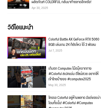
ผลิตภัณฑ์ COLORFUL กลับมาทำตลาดอีกครั้ง!
Apr 30, 2025
วิดีโอแนะนำ
Colorful Battle AX GeForce RTX 5060
8GB เล่นเกม 2K ก็ยังไหว ได้ 3 พัดลม
Jul 7, 2025
เก็บตก Computex โน้ตบุ๊คจากทาง
#Colorful สเปคแจ่ม ดีไซน์สวย อยากให้
เข้าไทยบ้างงง #computex2025
May 30, 2025
ใครรอ Colorful อยู่ห้ามพลาด มีแต่ของน่า
โดนทั้งนั้น! #Colorful #Computex