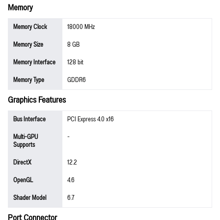
Memory
Memory Clock
18000 MHz
Memory Size
8 GB
Memory Interface
128 bit
Memory Type
GDDR6
Graphics Features
Bus Interface
PCI Express 4.0 x16
Multi-GPU
-
Supports
DirectX
12.2
OpenGL
4.6
Shader Model
6.7
Port Connector