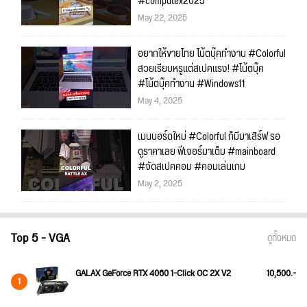
#computex2025
May 22, 2025
อยากให้ขายไทย โน้ตบุ๊คทำงาน #Colorful
สวยเรียบหรูแต่สเปคแรง! #โน้ตบุ๊ค
#โน้ตบุ๊คทำงาน #Windows11
May 4, 2025
เมนบอร์ดใหม่ #Colorful ก็มีมาเสิร์ฟ รอ
ดูราคาเลย ฟีเจอร์มาเต็ม #mainboard
#จัดสเปคคอม #คอมเล่นเกม
May 2, 2025
Top 5 - VGA
ดูทั้งหมด
GALAX GeForce RTX 4060 1-Click OC 2X V2
10,500.-
1