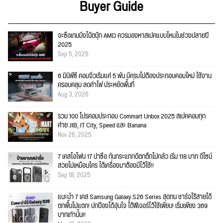
Buyer Guide
จะซื้อเกมมิ่งโน้ตบุ๊ก AMD ควรมองหาสเปคแบบไหนในช่วงปลายปี
2025
Sep 5, 2025
6 มินิพีซี คอมจิ๋วเริ่มแค่ 5 พัน มีครบไม่ต้องประกอบคอมใหม่ ใช้งาน
ครอบคลุม ลดค่าไฟ ประหยัดพื้นที่
Aug 3, 2026
รวม 100 โปรคอมประกอบ Commart Unbox 2025 สเปคคอมทุก
ค่าย JIB, IT City, Speed และ Banana
Nov 26, 2025
7 เคสไอโฟน 17 น่าซื้อ กันกระแทกดีตกตึกไม่กลัว เริ่ม 118 บาท ดีไซน์
สวยไม่เหมือนใคร ได้เครื่องมาต้องมีไว้ใช้!!
Sep 18, 2025
แนะนำ 7 เคส Samsung Galaxy S26 Series สุดทน ชาร์จไร้สายได้
ตกพื้นไม่แตก! ปกป้องได้อุ่นใจ ได้ฟีเจอร์ไว้ใช้เพียบ! เริ่มเพียง 369
บาทเท่านั้น!!