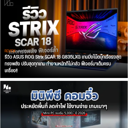
REVIEW
• Jul 28, 2026
รีวิว ASUS ROG Strix SCAR 18 G835LXG เกมมิ่งโน้ตบุ๊กเรือธงสุด
ทรงพลัง ปรับสุดทุกเกม ทำงานหนักก็ไม่กลัว ฟีเจอร์มาเต็มครบ
เครื่อง!!