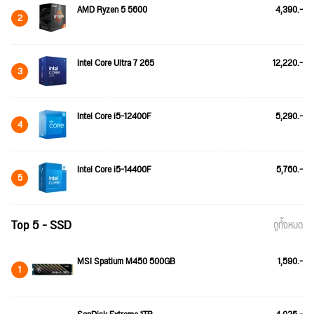
AMD Ryzen 5 5600
4,390.-
2
Intel Core Ultra 7 265
12,220.-
3
Intel Core i5-12400F
5,290.-
4
Intel Core i5-14400F
5,760.-
5
Top 5 - SSD
ดูทั้งหมด
MSI Spatium M450 500GB
1,590.-
1