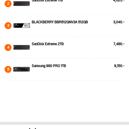
SanDisk Extreme 1TB
4,025.-
2
BLACKBERRY BBR512GNV3A 512GB
3,040.-
3
SanDisk Extreme 2TB
7,480.-
4
Samsung 990 PRO 1TB
9,150.-
5