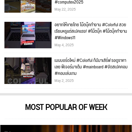
#computex2025
May 22, 2025
อยากให้ขายไทย โน้ตบุ๊คทำงาน #Colorful สวย
เรียบหรูแต่สเปคแรง! #โน้ตบุ๊ค #โน้ตบุ๊คทำงาน
#Windows11
May 4, 2025
เมนบอร์ดใหม่ #Colorful ก็มีมาเสิร์ฟ รอดูราคา
เลย ฟีเจอร์มาเต็ม #mainboard #จัดสเปคคอม
#คอมเล่นเกม
May 2, 2025
MOST POPULAR OF WEEK