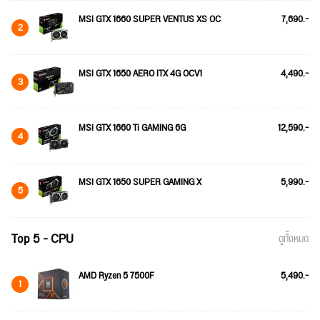
MSI GTX 1660 SUPER VENTUS XS OC
7,690.-
2
MSI GTX 1650 AERO ITX 4G OCV1
4,490.-
3
MSI GTX 1660 Ti GAMING 6G
12,590.-
4
MSI GTX 1650 SUPER GAMING X
5,990.-
5
Top 5 - CPU
ดูทั้งหมด
AMD Ryzen 5 7500F
5,490.-
1