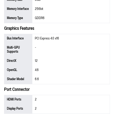
Memory Interface
256bit
Memory Type
GDDR6
Graphics Features
Bus Interface
PCI Express 4.0 x16
Multi-GPU
-
Supports
DirectX
12
OpenGL
4.6
Shader Model
6.6
Port Connector
HDMI Ports
2
Display Ports
2