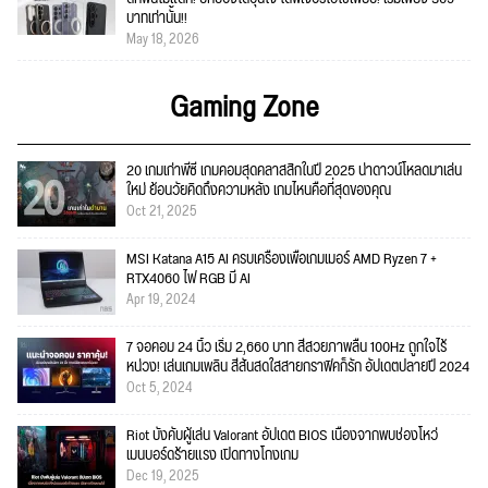
บาทเท่านั้น!!
May 18, 2026
Gaming Zone
20 เกมเก่าพีซี เกมคอมสุดคลาสสิกในปี 2025 น่าดาวน์โหลดมาเล่น
ใหม่ ย้อนวัยคิดถึงความหลัง เกมไหนคือที่สุดของคุณ
Oct 21, 2025
MSI Katana A15 AI ครบเครื่องเพื่อเกมเมอร์ AMD Ryzen 7 +
RTX4060 ไฟ RGB มี AI
Apr 19, 2024
7 จอคอม 24 นิ้ว เริ่ม 2,660 บาท สีสวยภาพลื่น 100Hz ถูกใจไร้
หน่วง! เล่นเกมเพลิน สีสันสดใสสายกราฟิคก็รัก อัปเดตปลายปี 2024
Oct 5, 2024
Riot บังคับผู้เล่น Valorant อัปเดต BIOS เนื่องจากพบช่องโหว่
เมนบอร์ดร้ายแรง เปิดทางโกงเกม
Dec 19, 2025