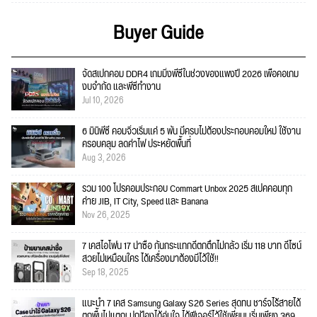
Buyer Guide
จัดสเปกคอม DDR4 เกมมิ่งพีซีในช่วงของแพงปี 2026 เพื่อคอเกม
งบจำกัด และพีซีทำงาน
Jul 10, 2026
6 มินิพีซี คอมจิ๋วเริ่มแค่ 5 พัน มีครบไม่ต้องประกอบคอมใหม่ ใช้งาน
ครอบคลุม ลดค่าไฟ ประหยัดพื้นที่
Aug 3, 2026
รวม 100 โปรคอมประกอบ Commart Unbox 2025 สเปคคอมทุก
ค่าย JIB, IT City, Speed และ Banana
Nov 26, 2025
7 เคสไอโฟน 17 น่าซื้อ กันกระแทกดีตกตึกไม่กลัว เริ่ม 118 บาท ดีไซน์
สวยไม่เหมือนใคร ได้เครื่องมาต้องมีไว้ใช้!!
Sep 18, 2025
แนะนำ 7 เคส Samsung Galaxy S26 Series สุดทน ชาร์จไร้สายได้
ตกพื้นไม่แตก! ปกป้องได้อุ่นใจ ได้ฟีเจอร์ไว้ใช้เพียบ! เริ่มเพียง 369