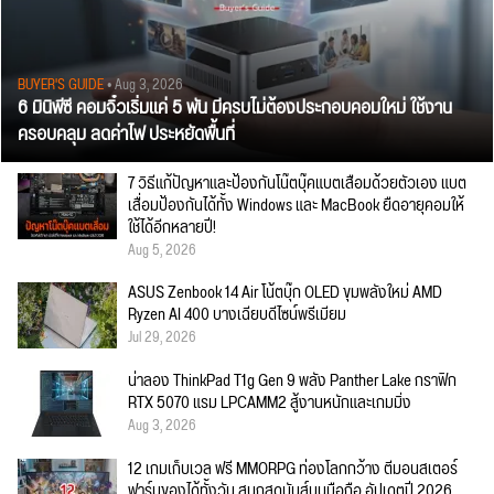
BUYER'S GUIDE
• Aug 3, 2026
6 มินิพีซี คอมจิ๋วเริ่มแค่ 5 พัน มีครบไม่ต้องประกอบคอมใหม่ ใช้งาน
ครอบคลุม ลดค่าไฟ ประหยัดพื้นที่
7 วิธีแก้ปัญหาและป้องกันโน๊ตบุ๊คแบตเสื่อมด้วยตัวเอง แบต
เสื่อมป้องกันได้ทั้ง Windows และ MacBook ยืดอายุคอมให้
ใช้ได้อีกหลายปี!
Aug 5, 2026
ASUS Zenbook 14 Air โน้ตบุ๊ก OLED ขุมพลังใหม่ AMD
Ryzen AI 400 บางเฉียบดีไซน์พรีเมียม
Jul 29, 2026
น่าลอง ThinkPad T1g Gen 9 พลัง Panther Lake กราฟิก
RTX 5070 แรม LPCAMM2 สู้งานหนักและเกมมิ่ง
Aug 3, 2026
12 เกมเก็บเวล ฟรี MMORPG ท่องโลกกว้าง ตีมอนสเตอร์
ฟาร์มของได้ทั้งวัน สนุกสุดมันส์บนมือถือ อัปเดตปี 2026