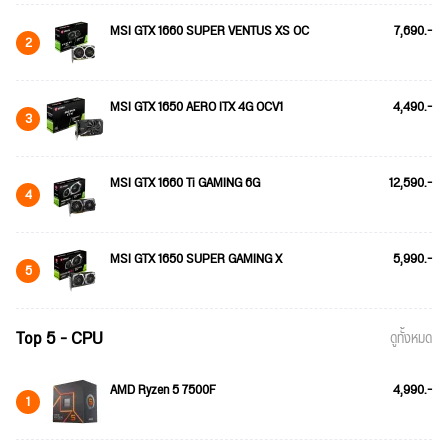
MSI GTX 1660 SUPER VENTUS XS OC
7,690.-
2
MSI GTX 1650 AERO ITX 4G OCV1
4,490.-
3
MSI GTX 1660 Ti GAMING 6G
12,590.-
4
MSI GTX 1650 SUPER GAMING X
5,990.-
5
Top 5 - CPU
ดูทั้งหมด
AMD Ryzen 5 7500F
4,990.-
1