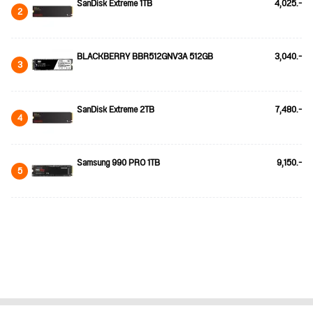
SanDisk Extreme 1TB
4,025.-
2
BLACKBERRY BBR512GNV3A 512GB
3,040.-
3
SanDisk Extreme 2TB
7,480.-
4
Samsung 990 PRO 1TB
9,150.-
5