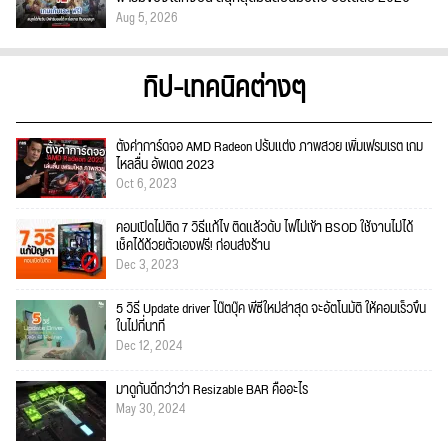
Aug 5, 2026
ทิป-เทคนิคต่างๆ
ตั้งค่าการ์ดจอ AMD Radeon ปรับแต่ง ภาพสวย เพิ่มเฟรมเรต เกม
ไหลลื่น อัพเดต 2023
Oct 6, 2023
คอมเปิดไม่ติด 7 วิธีแก้ไข ติดแล้วดับ ไฟไม่เข้า BSOD ใช้งานไม่ได้
เช็คได้ด้วยตัวเองฟรี! ก่อนส่งร้าน
Dec 3, 2023
5 วิธี Update driver โน๊ตบุ๊ค พีซีใหม่ล่าสุด จะอัตโนมัติ ให้คอมเร็วขึ้น
ในไม่กี่นาที
Dec 12, 2024
มาดูกันดีกว่าว่า Resizable BAR คืออะไร
May 30, 2024