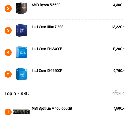
AMD Ryzen 5 5600
4,390.-
2
Intel Core Ultra 7 265
12,220.-
3
Intel Core i5-12400F
5,290.-
4
Intel Core i5-14400F
5,760.-
5
Top 5 - SSD
ดูทั้งหมด
MSI Spatium M450 500GB
1,590.-
1