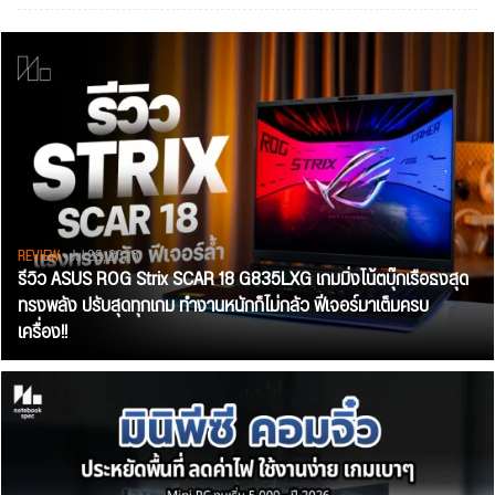
REVIEW
• Jul 28, 2026
รีวิว ASUS ROG Strix SCAR 18 G835LXG เกมมิ่งโน้ตบุ๊กเรือธงสุด
ทรงพลัง ปรับสุดทุกเกม ทำงานหนักก็ไม่กลัว ฟีเจอร์มาเต็มครบ
เครื่อง!!