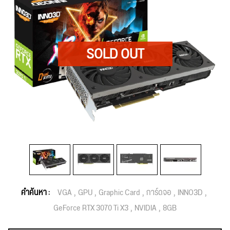
คำค้นหา :
VGA
GPU
Graphic Card
การ์ดจอ
INNO3D
GeForce RTX 3070 Ti X3
NVIDIA
8GB