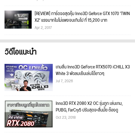
[REVIEW] การ์ดจอสุดคุ้ม Inno3D Geforce GTX 1070 'TWIN
X2' แรงมากในไม่แพงจนเกินไป ที่ 15,200 บาท
Apr 2, 2017
วิดีโอแนะนำ
เกมลื่น Inno3D GeForce RTX5070 iCHILL X3
White 3 พัดลมเย็นเล่นได้ยาวๆ
Jul 7, 2026
Inno3D RTX 2080 X2 OC รุ่นถูก เล่นเกม,
PUBG, FarCry5 ปรับสุดจะลื่นมั้ย ต้องดู
Oct 23, 2018