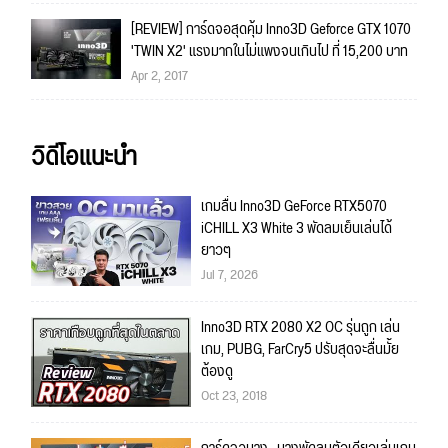
[REVIEW] การ์ดจอสุดคุ้ม Inno3D Geforce GTX 1070
'TWIN X2' แรงมากในไม่แพงจนเกินไป ที่ 15,200 บาท
Apr 2, 2017
วิดีโอแนะนำ
เกมลื่น Inno3D GeForce RTX5070
iCHILL X3 White 3 พัดลมเย็นเล่นได้
ยาวๆ
Jul 7, 2026
Inno3D RTX 2080 X2 OC รุ่นถูก เล่น
เกม, PUBG, FarCry5 ปรับสุดจะลื่นมั้ย
ต้องดู
Oct 23, 2018