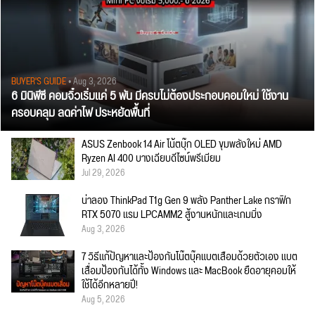
BUYER'S GUIDE
• Aug 3, 2026
6 มินิพีซี คอมจิ๋วเริ่มแค่ 5 พัน มีครบไม่ต้องประกอบคอมใหม่ ใช้งาน
ครอบคลุม ลดค่าไฟ ประหยัดพื้นที่
ASUS Zenbook 14 Air โน้ตบุ๊ก OLED ขุมพลังใหม่ AMD
Ryzen AI 400 บางเฉียบดีไซน์พรีเมียม
Jul 29, 2026
น่าลอง ThinkPad T1g Gen 9 พลัง Panther Lake กราฟิก
RTX 5070 แรม LPCAMM2 สู้งานหนักและเกมมิ่ง
Aug 3, 2026
7 วิธีแก้ปัญหาและป้องกันโน๊ตบุ๊คแบตเสื่อมด้วยตัวเอง แบต
เสื่อมป้องกันได้ทั้ง Windows และ MacBook ยืดอายุคอมให้
ใช้ได้อีกหลายปี!
Aug 5, 2026