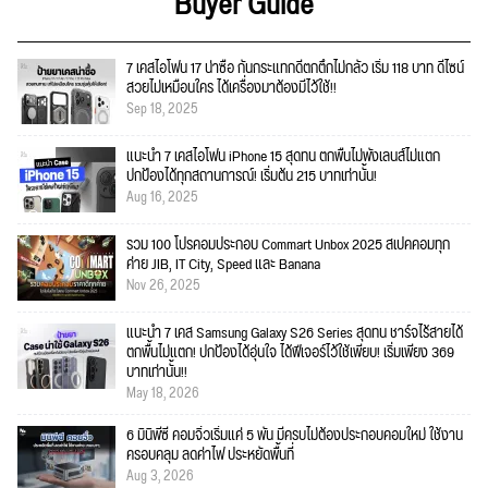
Buyer Guide
7 เคสไอโฟน 17 น่าซื้อ กันกระแทกดีตกตึกไม่กลัว เริ่ม 118 บาท ดีไซน์
สวยไม่เหมือนใคร ได้เครื่องมาต้องมีไว้ใช้!!
Sep 18, 2025
แนะนำ 7 เคสไอโฟน iPhone 15 สุดทน ตกพื้นไม่พังเลนส์ไม่แตก
ปกป้องได้ทุกสถานการณ์! เริ่มต้น 215 บาทเท่านั้น!
Aug 16, 2025
รวม 100 โปรคอมประกอบ Commart Unbox 2025 สเปคคอมทุก
ค่าย JIB, IT City, Speed และ Banana
Nov 26, 2025
แนะนำ 7 เคส Samsung Galaxy S26 Series สุดทน ชาร์จไร้สายได้
ตกพื้นไม่แตก! ปกป้องได้อุ่นใจ ได้ฟีเจอร์ไว้ใช้เพียบ! เริ่มเพียง 369
บาทเท่านั้น!!
May 18, 2026
6 มินิพีซี คอมจิ๋วเริ่มแค่ 5 พัน มีครบไม่ต้องประกอบคอมใหม่ ใช้งาน
ครอบคลุม ลดค่าไฟ ประหยัดพื้นที่
Aug 3, 2026