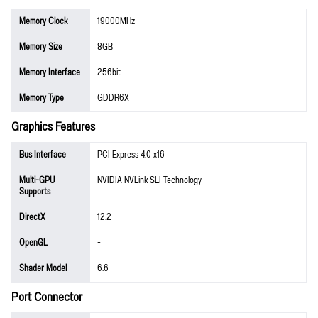
Memory Clock
19000MHz
Memory Size
8GB
Memory Interface
256bit
Memory Type
GDDR6X
Graphics Features
Bus Interface
PCI Express 4.0 x16
Multi-GPU
NVIDIA NVLink SLI Technology
Supports
DirectX
12.2
OpenGL
-
Shader Model
6.6
Port Connector