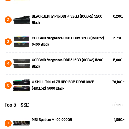
BLACKBERRY Pro DDR4 32GB (16GBx2) 3200
6,200.-
2
Black
CORSAIR Vengeance RGB DDR5 32GB (16GBx2)
16,730.-
3
6400 Black
CORSAIR Vengeance DDR5 16GB (8GBx2) 5200
5,990.-
4
Black
G.SKILL Trident Z5 NEO RGB DDR5 96GB
76,100.-
5
(48GBx2) 5600 Black
Top 5 - SSD
ดูทั้งหมด
MSI Spatium M450 500GB
1,590.-
1