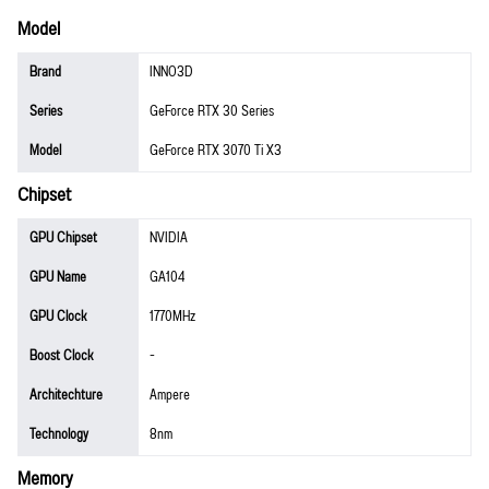
Model
Brand
INNO3D
Series
GeForce RTX 30 Series
Model
GeForce RTX 3070 Ti X3
Chipset
GPU Chipset
NVIDIA
GPU Name
GA104
GPU Clock
1770MHz
Boost Clock
-
Architechture
Ampere
Technology
8nm
Memory