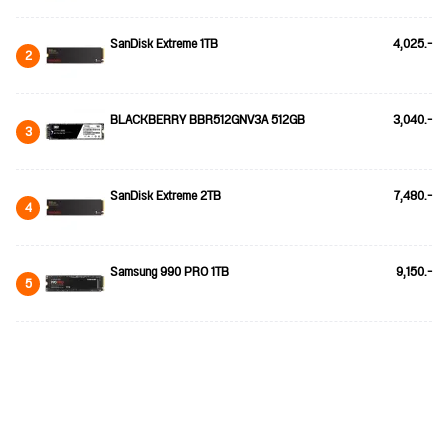
SanDisk Extreme 1TB
4,025.-
2
BLACKBERRY BBR512GNV3A 512GB
3,040.-
3
SanDisk Extreme 2TB
7,480.-
4
Samsung 990 PRO 1TB
9,150.-
5