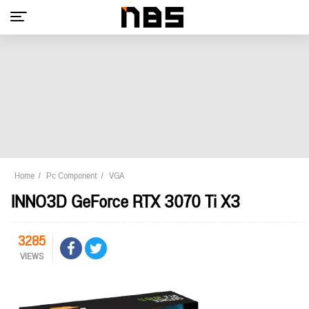
Home
Pc Component
VGA
INNO3D GeForce RTX 3070 Ti X3
3285
VIEWS