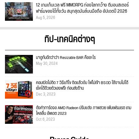
12 เกมเก็บเวล ฟรี MMORPG ท่องโลกกว้าง ตีมอนสเตอร์
ฟาร์มของได้ทั้งวัน สนุกสุดมันส์บนมือถือ อัปเดตปี 2026
Aug 5, 2026
ทิป-เทคนิคต่างๆ
มาดูกันดีกว่าว่า Resizable BAR คืออะไร
May 30, 2024
คอมเปิดไม่ติด 7 วิธีแก้ไข ติดแล้วดับ ไฟไม่เข้า BSOD ใช้งานไม่ได้
เช็คได้ด้วยตัวเองฟรี! ก่อนส่งร้าน
Dec 3, 2023
ตั้งค่าการ์ดจอ AMD Radeon ปรับแต่ง ภาพสวย เพิ่มเฟรมเรต เกม
ไหลลื่น อัพเดต 2023
Oct 6, 2023