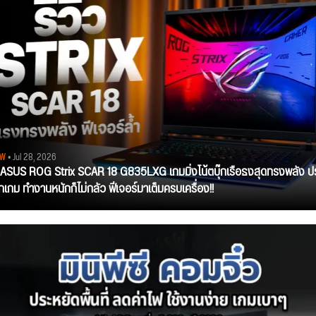
EW
• Jul 28, 2026
ว ASUS ROG Strix SCAR 18 G835LXG เกมมิ่งโน้ตบุ๊กเรือธงสุดทรงพลัง ป
ุกเกม ทำงานหนักก็ไม่กลัว ฟีเจอร์มาเต็มครบเครื่อง!!