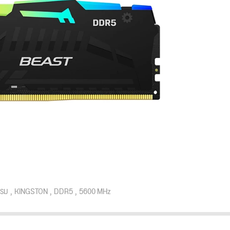
รม
KINGSTON
DDR5
5600 MHz