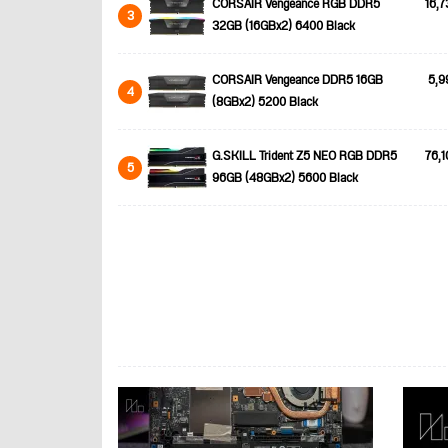
CORSAIR Vengeance RGB DDR5
16,7
3
32GB (16GBx2) 6400 Black
CORSAIR Vengeance DDR5 16GB
5,9
4
(8GBx2) 5200 Black
G.SKILL Trident Z5 NEO RGB DDR5
76,1
5
96GB (48GBx2) 5600 Black