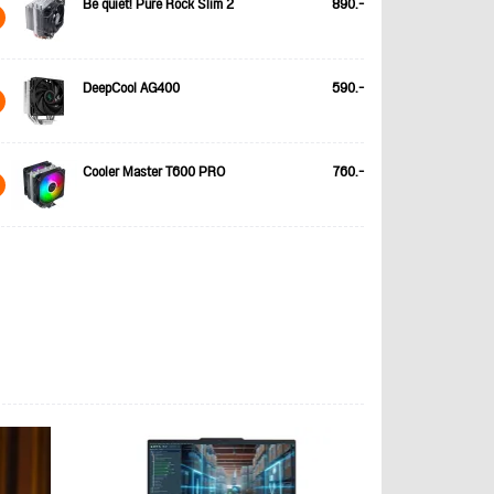
Be quiet! Pure Rock Slim 2
890.-
DeepCool AG400
590.-
Cooler Master T600 PRO
760.-