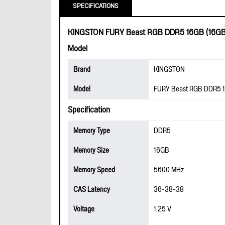
SPECIFICATIONS
KINGSTON FURY Beast RGB DDR5 16GB (16GBx
Model
Brand
KINGSTON
Model
FURY Beast RGB DDR5 1
Specification
Memory Type
DDR5
Memory Size
16GB
Memory Speed
5600 MHz
CAS Latency
36-38-38
Voltage
1.25 V