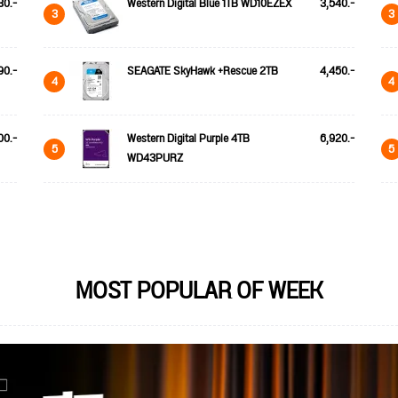
30.-
Western Digital Blue 1TB WD10EZEX
3,540.-
3
3
90.-
SEAGATE SkyHawk +Rescue 2TB
4,450.-
4
4
00.-
Western Digital Purple 4TB
6,920.-
5
5
WD43PURZ
MOST POPULAR OF WEEK