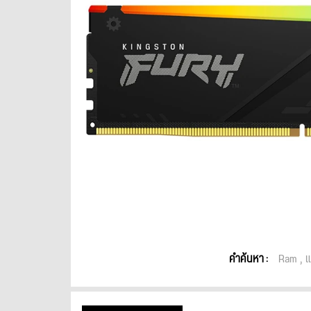
คำค้นหา :
Ram
แ