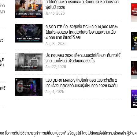
3 โน้ตบุ๊ก AMD แรมเยอะ 3 ช่วงงบ รีบซื้อก่อนราคา
ตตก
พุ่งในปี 2026
สนุก
Jan 16, 2026
6 SSD 1TB ตัวแรงสุดขีด PCIe 5.0 14,900 MB/s
ใส่แล้วคอมแรง โหลดไวทันใจทั้งงานและเกม! เริ่ม
4,999 บาท ก็แรงได้เลย!
025
Aug 29, 2025
ประกอบคอม 2026 เลือกเมนบอร์ดให้เหมาะกับการใช้
 11
งาน แบบไหนดี มีข้อสังเกตอย่างไร
ึ้น
Apr 22, 2026
แรม DDR6 Memory ใหม่ใกล้คลอด แรงกว่าเดิม 2
เท่า เรื่องน่ารู้เกี่ยวกับแรมรุ่นใหม่คาด 2026 เจอกัน
กใช้
Aug 4, 2025
ื่อง ซึ่งทางเว็บไซต์สามารถทำการเปลี่ยนแปลงแก้ไขข้อมูลได้ โดยไม่ต้องแจ้งให้ทราบล่วงหน้า ผู้อ่าน