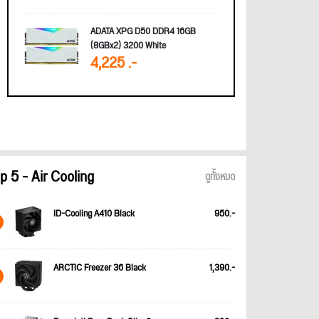
ADATA XPG D50 DDR4 16GB
(8GBx2) 3200 White
4,225 .-
p 5 - Air Cooling
ดูทั้งหมด
ID-Cooling A410 Black
950.-
ARCTIC Freezer 36 Black
1,390.-