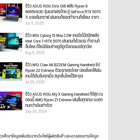
รีวิว ASUS ROG Strix G16 พลัง Ryzen 9
9955HX3D รุ่นแรกของไทย คู่ GeForce RTX 5070
Ti แรงเต็มกราฟ เล่นเกมก็ยอดทำงานก็เยี่ยม! ราคา
89,990 บาท
Jun 5, 2025
รีวิว MSI Cyborg 15 Max C2W เกมมิ่งโน้ตบุ๊คพลัง
Intel Core 7+RTX 5070 เล่นเกมก็เร็วแรง ทำงานก็
ลื่นไหล ดีไซน์เรียบง่ายดูดีถูกใจเกมเมอร์ทุกวัย!
Aug 5, 2026
รีวิว MSI Claw A8 BZ2EM Gaming Handheld ชิป
Ryzen Z2 Extreme ตัวแรกของไทย! ปลดล็อคให้เล่น
เกมได้เต็มอิ่มทุกเมื่อ สนุกลื่นไหลไร้สะดุด!
Jul 26, 2025
รีวิว ASUS ROG Ally X Gaming Handheld ที่ดีสุด ณ
ตอนนี้ AMD Ryzen Z1 Extreme เล่นลื่นทุกเกม! แบตฯ
ทนกว่าเดิมเท่าตัว!!
Sep 30, 2024
ควรศึกษาข้อมูลเพิ่มเติมจากเว็บไซต์ผู้ผลิตสินค้า และควรสอบถามข้อมูล