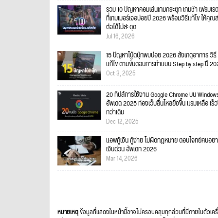
รวม 10 ปัญหาคอมเล่นเกมกระตุก เกมช้า เฟรมเร
ที่เกมเมอร์เจอบ่อยปี 2026 พร้อมวิธีแก้ไข ให้คุณ
ต่อได้ไม่สะดุด
Jul 16, 2026
15 ปัญหาโน้ตบุ๊กพบบ่อย 2026 สังเกตุอาการ วิธี
แก้ไข ตามขั้นตอนการทำแบบ Step by step ปี 2
Oct 3, 2025
20 ทิปส์การใช้งาน Google Chrome บน Windows
อัพเดต 2025 ท่องเว็บลื่นไหลยิ่งขึ้น แรมเหลือ เร็วข
กว่าเดิม
Dec 12, 2025
แอพกู้เงิน กู้ง่าย ไม่ผิดกฎหมาย ตอบโจทย์คนอยา
เงินด่วน อัพเดท 2026
Mar 14, 2026
หมายเหตุ
ข้อมูลที่แสดงในหน้านี้อาจไม่ครอบคลุมทุกส่วนที่มีภายในตัวเคร