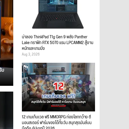
น่าลอง ThinkPad T1g Gen 9 พลัง Panther
Lake กราฟิก RTX 5070 แรม LPCAMM2 สู้งาน
หนักและเกมมิ่ง
Aug 3, 2026
รับ
12 เกมเก็บเวล ฟรี MMORPG ท่องโลกกว้าง ตี
มอนสเตอร์ ฟาร์มของได้ทั้งวัน สนุกสุดมันส์บน
มือถือ อัปเดตปี 2026