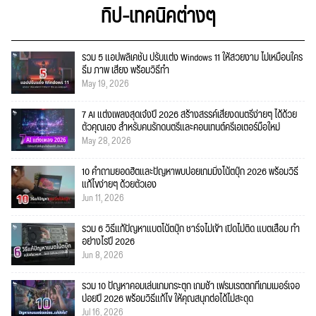
ทิป-เทคนิคต่างๆ
รวม 5 แอปพลิเคชัน ปรับแต่ง Windows 11 ให้สวยงาม ไม่เหมือนใคร
ธีม ภาพ เสียง พร้อมวิธีทำ
May 19, 2026
7 AI แต่งเพลงสุดเจ๋งปี 2026 สร้างสรรค์เสียงดนตรีง่ายๆ ได้ด้วย
ตัวคุณเอง สำหรับคนรักดนตรีและคอนเทนต์ครีเอเตอร์มือใหม่
May 28, 2026
10 คำถามยอดฮิตและปัญหาพบบ่อยเกมมิ่งโน้ตบุ๊ก 2026 พร้อมวิธี
แก้ไขง่ายๆ ด้วยตัวเอง
Jun 11, 2026
รวม 6 วิธีแก้ปัญหาแบตโน้ตบุ๊ก ชาร์จไม่เข้า เปิดไม่ติด แบตเสื่อม ทำ
อย่างไรปี 2026
Jun 8, 2026
รวม 10 ปัญหาคอมเล่นเกมกระตุก เกมช้า เฟรมเรตตกที่เกมเมอร์เจอ
บ่อยปี 2026 พร้อมวิธีแก้ไข ให้คุณสนุกต่อได้ไม่สะดุด
Jul 16, 2026