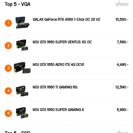
Top 5 - VGA
ดูทั้งหมด
GALAX GeForce RTX 4060 1-Click OC 2X V2
10,500.-
1
MSI GTX 1660 SUPER VENTUS XS OC
7,690.-
2
MSI GTX 1650 AERO ITX 4G OCV1
4,490.-
3
MSI GTX 1660 Ti GAMING 6G
12,590.-
4
MSI GTX 1650 SUPER GAMING X
5,990.-
5