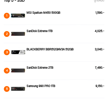
Top 5 - SSD
ดูทั้งหมด
MSI Spatium M450 500GB
1,590.-
1
SanDisk Extreme 1TB
4,025.-
2
BLACKBERRY BBR512GNV3A 512GB
3,040.-
3
SanDisk Extreme 2TB
7,480.-
4
Samsung 990 PRO 1TB
9,150.-
5