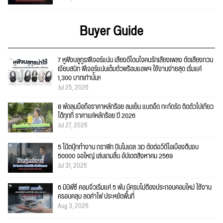
Buyer Guide
7 หูฟังบลูทูธฟีเจอร์แน่น เสียงดีโดนใจคนรักเสียงเพลง ตัดเสียงกวน
เงียบสนิท ฟีเจอร์แน่นเต็มตัวพร้อมแอพฯ ใช้งานง่ายสุด เริ่มแค่
1,300 บาทเท่านั้น!!
Jul 25, 2026
8 พัดลมมือถือราคาหลักร้อย ลมเย็น แบตอึด กะทัดรัด ติดตัวไปเที่ยว
ได้ทุกที่ ราคาแค่หลักร้อย ปี 2026
Jul 27, 2026
5 โน้ตบุ๊กทำงาน กราฟิก ปั้นโมเดล 3D ตัดต่อวีดีโอเบื้องต้นงบ
50000 จอใหญ่ เล่นเกมลื่น อัปเดตสิงหาคม 2569
Jul 31, 2026
6 มินิพีซี คอมจิ๋วเริ่มแค่ 5 พัน มีครบไม่ต้องประกอบคอมใหม่ ใช้งาน
ครอบคลุม ลดค่าไฟ ประหยัดพื้นที่
Aug 3, 2026