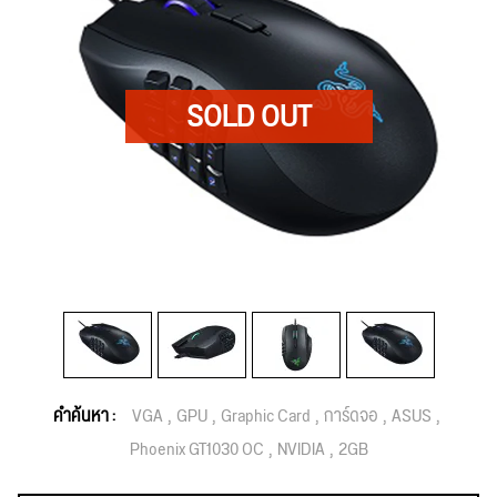
คำค้นหา :
VGA
GPU
Graphic Card
การ์ดจอ
ASUS
Phoenix GT1030 OC
NVIDIA
2GB