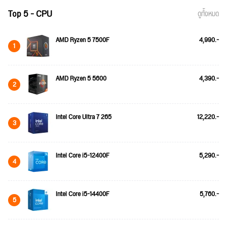
Top 5 - CPU
ดูทั้งหมด
AMD Ryzen 5 7500F
4,990.-
1
AMD Ryzen 5 5600
4,390.-
2
Intel Core Ultra 7 265
12,220.-
3
Intel Core i5-12400F
5,290.-
4
Intel Core i5-14400F
5,760.-
5