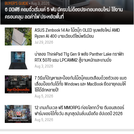
BUYER'S GUIDE
• Aug 3, 2026
6 มินิพีซี คอมจิ๋วเริ่มแค่ 5 พัน มีครบไม่ต้องประกอบคอมใหม่ ใช้งาน
ครอบคลุม ลดค่าไฟ ประหยัดพื้นที่
ASUS Zenbook 14 Air โน้ตบุ๊ก OLED ขุมพลังใหม่ AMD
Ryzen AI 400 บางเฉียบดีไซน์พรีเมียม
Jul 29, 2026
น่าลอง ThinkPad T1g Gen 9 พลัง Panther Lake กราฟิก
RTX 5070 แรม LPCAMM2 สู้งานหนักและเกมมิ่ง
Aug 3, 2026
7 วิธีแก้ปัญหาและป้องกันโน๊ตบุ๊คแบตเสื่อมด้วยตัวเอง แบต
เสื่อมป้องกันได้ทั้ง Windows และ MacBook ยืดอายุคอมให้
ใช้ได้อีกหลายปี!
Aug 5, 2026
12 เกมเก็บเวล ฟรี MMORPG ท่องโลกกว้าง ตีมอนสเตอร์
ฟาร์มของได้ทั้งวัน สนุกสุดมันส์บนมือถือ อัปเดตปี 2026
Aug 5, 2026