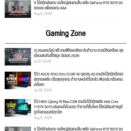
5 โน้ตบุ๊กเล่นเกม จอใหญ่เล่นเกมลื่น พลัง GeForce RTX 5070 งบ
60000 เพื่อคอเกม AAA
Aug 5, 2026
Gaming Zone
12 เกมออนไลน์ ฟรี เกมพีซียอดฮิตระดับตำนาน ควรมีติดเครื่อง ลุย
เดี่ยวเล่นกับตี้ก็สนุก อัปเดต 2026
Jul 21, 2026
รีวิว ASUS ROG Strix SCAR 18 G835LXG เกมมิ่งโน้ตบุ๊กเรือธง
สุดทรงพลัง ปรับสุดทุกเกม ทำงานหนักก็ไม่กลัว ฟีเจอร์มาเต็มครบ
เครื่อง!!
Jul 28, 2026
รีวิว MSI Cyborg 15 Max C2W เกมมิ่งโน้ตบุ๊คพลัง Intel Core
7+RTX 5070 เล่นเกมก็เร็วแรง ทำงานก็ลื่นไหล ดีไซน์เรียบง่ายดูดี
ถูกใจเกมเมอร์ทุกวัย!
Aug 5, 2026
5 โน้ตบุ๊กเล่นเกม จอใหญ่เล่นเกมลื่น พลัง GeForce RTX 5070 งบ