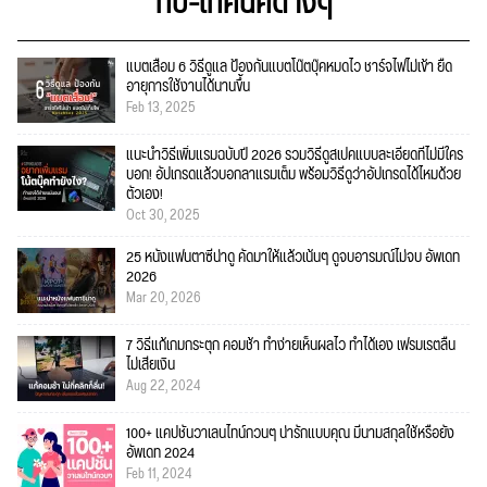
ทิป-เทคนิคต่างๆ
แบตเสื่อม 6 วิธีดูแล ป้องกันแบตโน๊ตบุ๊คหมดไว ชาร์จไฟไม่เข้า ยืด
อายุการใช้งานได้นานขึ้น
Feb 13, 2025
แนะนำวิธีเพิ่มแรมฉบับปี 2026 รวมวิธีดูสเปคแบบละเอียดที่ไม่มีใคร
บอก! อัปเกรดแล้วบอกลาแรมเต็ม พร้อมวิธีดูว่าอัปเกรดได้ไหมด้วย
ตัวเอง!
Oct 30, 2025
25 หนังแฟนตาซีน่าดู คัดมาให้แล้วเน้นๆ ดูจบอารมณ์ไม่จบ อัพเดท
2026
Mar 20, 2026
7 วิธีแก้เกมกระตุก คอมช้า ทำง่ายเห็นผลไว ทำได้เอง เฟรมเรตลื่น
ไม่เสียเงิน
Aug 22, 2024
100+ แคปชั่นวาเลนไทน์กวนๆ น่ารักแบบคุณ มีนามสกุลใช้หรือยัง
อัพเดท 2024
Feb 11, 2024