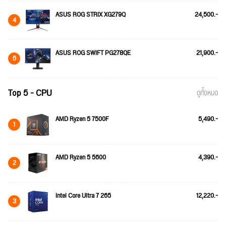
ASUS ROG STRIX XG279Q
24,500.-
4
ASUS ROG SWIFT PG278QE
21,900.-
5
Top 5 - CPU
ดูทั้งหมด
AMD Ryzen 5 7500F
5,490.-
1
AMD Ryzen 5 5600
4,390.-
2
Intel Core Ultra 7 265
12,220.-
3