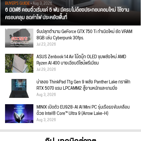
BUYER'S GUIDE
• Aug 3, 2026
6 มินิพีซี คอมจิ๋วเริ่มแค่ 5 พัน มีครบไม่ต้องประกอบคอมใหม่ ใช้งาน
ครอบคลุม ลดค่าไฟ ประหยัดพื้นที่
จีนปลุกตำนาน GeForce GTX 750 Ti กำเนิดใหม่ ยัด VRAM
8GB เล่น Cyberpunk 30fps.
Jul 23, 2026
ASUS Zenbook 14 Air โน้ตบุ๊ก OLED ขุมพลังใหม่ AMD
Ryzen AI 400 บางเฉียบดีไซน์พรีเมียม
Jul 29, 2026
น่าลอง ThinkPad T1g Gen 9 พลัง Panther Lake กราฟิก
RTX 5070 แรม LPCAMM2 สู้งานหนักและเกมมิ่ง
Aug 3, 2026
MINIX เปิดตัว EU928-AI AI Mini PC รุ่นเรือธงขับเคลื่อน
ด้วย Intel® Core™ Ultra 9 (Arrow Lake-H)
Aug 3, 2026