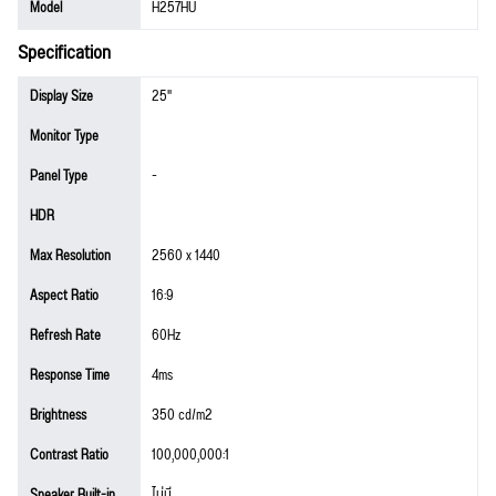
Model
H257HU
Specification
Display Size
25"
Monitor Type
Panel Type
-
HDR
Max Resolution
2560 x 1440
Aspect Ratio
16:9
Refresh Rate
60Hz
Response Time
4ms
Brightness
350 cd/m2
Contrast Ratio
100,000,000:1
Speaker Built-in
ไม่มี