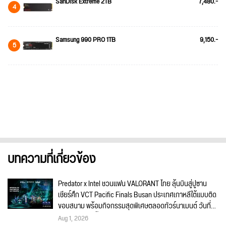
SanDisk Extreme 2TB
7,480.-
4
Samsung 990 PRO 1TB
9,150.-
5
บทความที่เกี่ยวข้อง
Predator x Intel ชวนแฟน VALORANT ไทย ลุ้นบินสู่ปูซาน
เชียร์ศึก VCT Pacific Finals Busan ประเทศเกาหลีใต้แบบติด
ขอบสนาม พร้อมกิจกรรมสุดพิเศษตลอดทัวร์นาเมนต์ วันที่
5-6 กันยายนนี้!
Aug 1, 2026