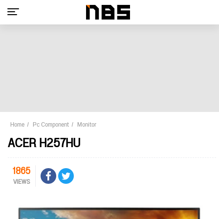
Home
Pc Component
Monitor
ACER H257HU
1865
VIEWS