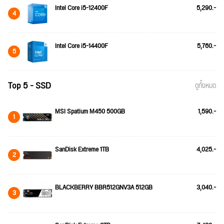
Intel Core i5-12400F
5,290.-
4
Intel Core i5-14400F
5,760.-
5
Top 5 - SSD
ดูทั้งหมด
MSI Spatium M450 500GB
1,590.-
1
SanDisk Extreme 1TB
4,025.-
2
BLACKBERRY BBR512GNV3A 512GB
3,040.-
3