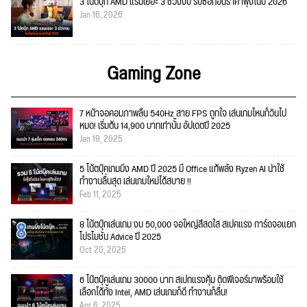
3 โน้ตบุ๊ก AMD แรมเยอะ 3 ช่วงงบ รีบซื้อก่อนราคาพุ่งในปี 2026
Jan 16, 2026
Gaming Zone
7 หน้าจอคอมภาพลื่น 540Hz สาย FPS ถูกใจ เล่นเกมไหนก็วินไป
หมด! เริ่มต้น 14,900 บาทเท่านั้น อัปเดตปี 2025
Jan 19, 2025
5 โน้ตบุ๊คเกมมิ่ง AMD ปี 2025 มี Office แท้พลัง Ryzen AI น่าใช้
ทำงานลื่นสุด เล่นเกมใหม่ได้สบาย !!
Feb 11, 2025
8 โน้ตบุ๊กเล่นเกม งบ 50,000 จอใหญ่สีสดใส สเปคแรง การ์ดจอแยก
โปรโมชั่น Advice ปี 2025
Oct 20, 2025
6 โน๊ตบุ๊คเล่นเกม 30000 บาท สเปกแรงคุ้ม ติดฟีเจอร์มาพร้อมใช้
เลือกได้ทั้ง Intel, AMD เล่นเกมก็ดี ทำงานก็ลื่น!
Apr 6, 2025