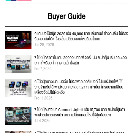
Buyer Guide
6 เกมมิ่งโน้ตบุ๊ก 2026 เริ่ม 40,990 บาท เล่นเกมดี ทำงานลื่น ไม่ต้อง
ง้อคอมตั้งโต๊ะ! ใครเล็งเปลี่ยนคอมใหม่ต้องโดน!!
Jan 28, 2026
7 โน้ตบุ๊กราคาไม่เกิน 30000 บาท ฟีเจอร์แน่น สเปคคุ้ม เริ่ม 25,490
บาท ก็พร้อมทำทุกงานเล็กใหญ่!!
Feb 7, 2026
6 โน้ตบุ๊กบางเบาแบตอึด ไม่ง้อพาวเวอร์แบงค์ ไม่แคร์ปลั๊กไฟ! ใช้
งานข้ามวันได้ พกสะดวก เบาสุด 1.2 กก. เท่านั้น! ใครอยากเปลี่ยน
เครื่องจัดไปไม่ผิดหวัง!
Feb 11, 2026
7 โน๊ตบุ๊คบางเบา Commart Unlimit เริ่ม 15,700 บาท สเปคดีคุ้มค่า
พกง่ายสบายกระเป๋า อยากเปลี่ยนคอมใหม่ให้คุ้มต้องมา!
Jul 4, 2025