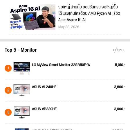
จอใหญ่ สายคุ้ม ออปชั่นครบ จอใหญ่จิ้ม
ได้ แรงเกินใครด้วย AMD Ryzen AI | รีวิว
Acer Aspire 16 AI
May 28, 2026
Top 5 - Monitor
ดูทั้งหมด
LG MyView Smart Monitor 32SR50F-W
5,910.-
1
ASUS VL249HE
3,890.-
2
ASUS VP229HE
3,990.-
3