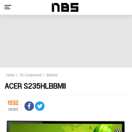
Home
Pc Component
Monitor
ACER S235HLBBMII
1532
VIEWS