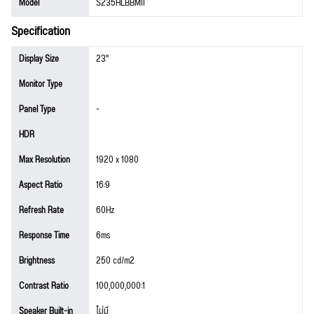
Model
S235HLBBMII
Specification
Display Size
23"
Monitor Type
Panel Type
-
HDR
Max Resolution
1920 x 1080
Aspect Ratio
16:9
Refresh Rate
60Hz
Response Time
6ms
Brightness
250 cd/m2
Contrast Ratio
100,000,000:1
Speaker Built-in
ไม่มี