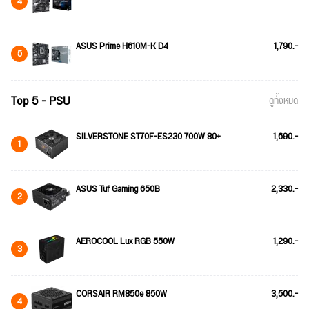
4
ASUS Prime H610M-K D4
1,790.-
5
Top 5 - PSU
ดูทั้งหมด
SILVERSTONE ST70F-ES230 700W 80+
1,690.-
1
ASUS Tuf Gaming 650B
2,330.-
2
AEROCOOL Lux RGB 550W
1,290.-
3
CORSAIR RM850e 850W
3,500.-
4