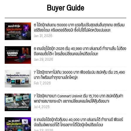
Buyer Guide
6 โน้ตบุ๊กเล่นเกม 50000 บาท แรงคุ้มปรับสุดเล่นลื่นทุกเกม สตรีมเม
อร์ต้องโดน! ครีเอเตอร์ต้องมี! ซื้อไปใช้ไม่ผิดหวังแน่นอน!!
Jan 31, 2026
6 เกมมิ่งโน้ตบุ๊ก 2026 เริ่ม 40,990 บาท เล่นเกมดี ทำงานลื่น ไม่ต้อง
ง้อคอมตั้งโต๊ะ! ใครเล็งเปลี่ยนคอมใหม่ต้องโดน!!
Jan 28, 2026
7 โน้ตบุ๊กราคาไม่เกิน 30000 บาท ฟีเจอร์แน่น สเปคคุ้ม เริ่ม 25,490
บาท ก็พร้อมทำทุกงานเล็กใหญ่!!
Feb 7, 2026
7 โน๊ตบุ๊คบางเบา Commart Unlimit เริ่ม 15,700 บาท สเปคดีคุ้มค่า
พกง่ายสบายกระเป๋า อยากเปลี่ยนคอมใหม่ให้คุ้มต้องมา!
Jul 4, 2025
6 เกมมิ่งโน้ตบุ๊กตัวคุ้มงบ 40,000 บาท เล่นเกมได้ ทำงานดี ฟีเจอร์
จัดเต็มอัพเกรดก็ได้ ใครอยากได้โน้ตบุ๊คใหม่ต้องโดน!
Jun 22, 2026