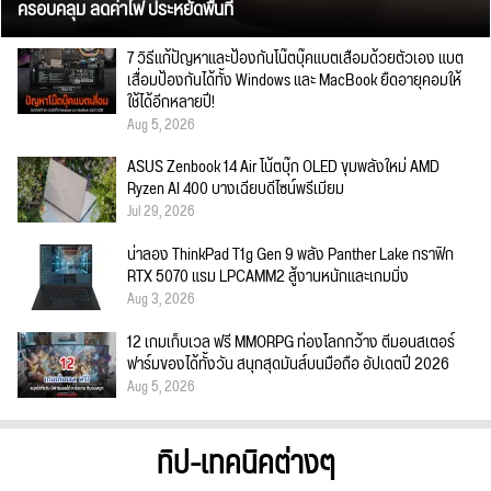
ครอบคลุม ลดค่าไฟ ประหยัดพื้นที่
7 วิธีแก้ปัญหาและป้องกันโน๊ตบุ๊คแบตเสื่อมด้วยตัวเอง แบต
เสื่อมป้องกันได้ทั้ง Windows และ MacBook ยืดอายุคอมให้
ใช้ได้อีกหลายปี!
Aug 5, 2026
ASUS Zenbook 14 Air โน้ตบุ๊ก OLED ขุมพลังใหม่ AMD
Ryzen AI 400 บางเฉียบดีไซน์พรีเมียม
Jul 29, 2026
น่าลอง ThinkPad T1g Gen 9 พลัง Panther Lake กราฟิก
RTX 5070 แรม LPCAMM2 สู้งานหนักและเกมมิ่ง
Aug 3, 2026
12 เกมเก็บเวล ฟรี MMORPG ท่องโลกกว้าง ตีมอนสเตอร์
ฟาร์มของได้ทั้งวัน สนุกสุดมันส์บนมือถือ อัปเดตปี 2026
Aug 5, 2026
ทิป-เทคนิคต่างๆ