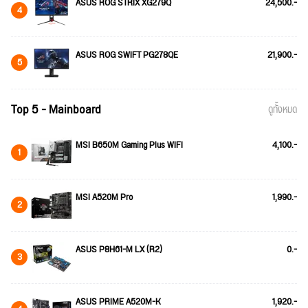
ASUS ROG STRIX XG279Q
24,500.-
4
ASUS ROG SWIFT PG278QE
21,900.-
5
Top 5 - Mainboard
ดูทั้งหมด
MSI B650M Gaming Plus WIFI
4,100.-
1
MSI A520M Pro
1,990.-
2
ASUS P8H61-M LX (R2)
0.-
3
ASUS PRIME A520M-K
1,920.-