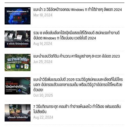
แนะนำ 3 วิธีอัดหน้าจอคอม Windows 11 ทำได้ง่ายๆ อัพเดท 2024
Mar 18, 2024
รวม 8 เคล็ดลับเลือกโน๊ตบุ๊คมือสองให้ได้คอมดี สเปคแรงทำงานดี
อัปเดต Windows 11 ได้แน่นอน เวอร์ชั่นปี 2024
Aug 14, 2024
แนะนำแอปวัดที่ดิน คำนวณ หาข้อมูลง่ายๆ สะดวก อัปเดต 2023
Jun 25, 2024
แนะนำวิธีเพิ่มแรมฉบับปี 2026 รวมวิธีดูสเปคแบบละเอียดที่ไม่มีใคร
บอก! อัปเกรดแล้วบอกลาแรมเต็ม พร้อมวิธีดูว่าอัปเกรดได้ไหมด้วย
ตัวเอง!
Oct 30, 2025
7 วิธีแก้เกมกระตุก คอมช้า ทำง่ายเห็นผลไว ทำได้เอง เฟรมเรตลื่น
ไม่เสียเงิน
Aug 22, 2024