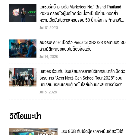
เอเซอร์คว้ารางวัล Marketeer No.1 Brand Thailand
2026 ครองใจผู้บริโภคต่อเนื่องเป็นปีที่ 15 ตอกย้ำ
ความเชื่อมั่นในวาระครบรอบ 50 ปี แห่งการ “ทลายขีด
จำกัด”
Jul 17, 2026
สมจริง! Acer เปิดตัว Predator XB273K จอเกมมิ่ง 3D
สามมิติทะลุจอแบบไม่ต้องง้อแว่น
Jul 14, 2026
เอเซอร์ ร่วมกับ โรงเรียนสารสาสน์วิเทศร่มเกล้าเปิดตัว
โครงการ “Acer Next-Gen School Tour 2026” ชวน
นักเรียนมัธยมเรียนรู้เทคโนโลยีผ่านประสบการณ์จริง
พร้อมค้นหาแรงบันดาลใจสู่อาชีพด้าน IT และดิจิทัลใน
Jul 6, 2026
ยุค AI
วิดีโอแนะนำ
แรม 8GB กับโน้ตบุ๊คราคาหมื่นเดียวใช้ได้