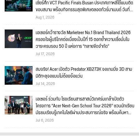
เชียร์ศึก VCT Pacific Finals Busan ประเทศเกาหลีใต้แบบติด
ขอบสนาม พร้อมกิจกรรมสุดพิเศษตลอดทัวร์นาเมนต์ วันที่
5-6 กันยายนนี้!
Aug 1, 2026
เอเซอร์คว้ารางวัล Marketeer No.1 Brand Thailand 2026
ครองใจผู้บริโภคต่อเนื่องเป็นปีที่ 15 ตอกย้ำความเชื่อมั่นใน
วาระครบรอบ 50 ปี แห่งการ “ทลายขีดจำกัด”
Jul 17, 2026
สมจริง! Acer เปิดตัว Predator XB273K จอเกมมิ่ง 3D สาม
มิติทะลุจอแบบไม่ต้องง้อแว่น
Jul 14, 2026
เอเซอร์ ร่วมกับ โรงเรียนสารสาสน์วิเทศร่มเกล้าเปิดตัว
โครงการ “Acer Next-Gen School Tour 2026” ชวนนักเรียน
มัธยมเรียนรู้เทคโนโลยีผ่านประสบการณ์จริง พร้อมค้นหา
แรงบันดาลใจสู่อาชีพด้าน IT และดิจิทัลในยุค AI
Jul 6, 2026