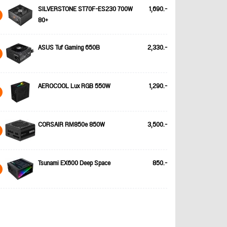
SILVERSTONE ST70F-ES230 700W
1,690.-
80+
ASUS Tuf Gaming 650B
2,330.-
AEROCOOL Lux RGB 550W
1,290.-
CORSAIR RM850e 850W
3,500.-
Tsunami EX600 Deep Space
850.-