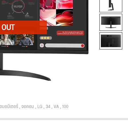
อมอนิเตอร์
จอคอม
LG
34
VA
100