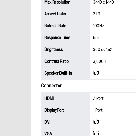
Max Resolution
3440 x 1440
Aspect Ratio
21:9
Refresh Rate
100Hz
Response Time
5ms
Brightness
300 cd/m2
Contrast Ratio
3,000:1
Speaker Built-in
ไม่มี
Connector
HDMI
2 Port
DisplayPort
1 Port
DVI
ไม่มี
VGA
ไม่มี