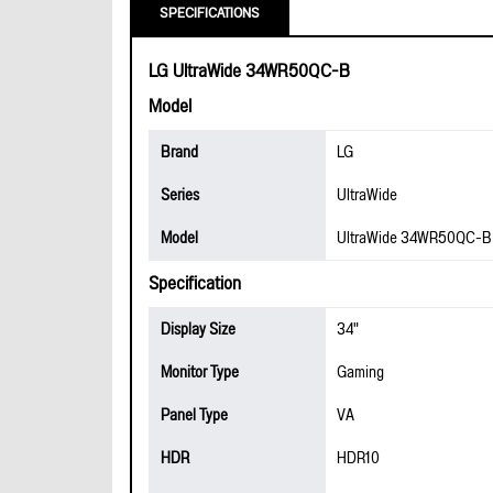
SPECIFICATIONS
LG UltraWide 34WR50QC-B
Model
Brand
LG
Series
UltraWide
Model
UltraWide 34WR50QC-B
Specification
Display Size
34"
Monitor Type
Gaming
Panel Type
VA
HDR
HDR10