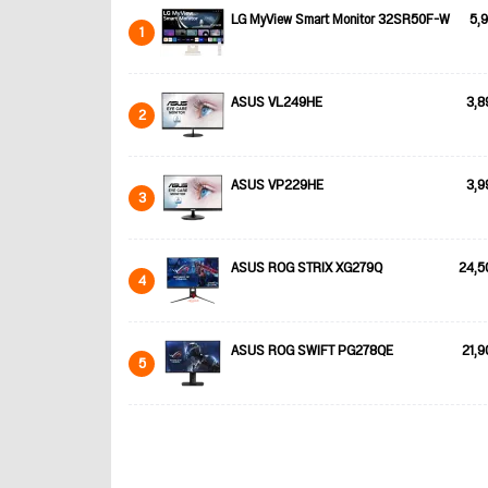
LG MyView Smart Monitor 32SR50F-W
5,9
1
ASUS VL249HE
3,8
2
ASUS VP229HE
3,9
3
ASUS ROG STRIX XG279Q
24,5
4
ASUS ROG SWIFT PG278QE
21,9
5