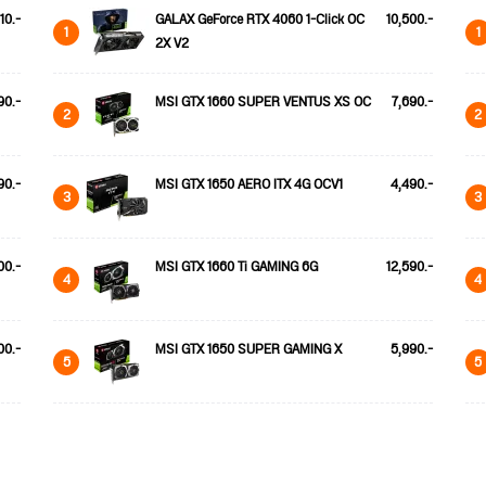
10.-
GALAX GeForce RTX 4060 1-Click OC
10,500.-
1
1
2X V2
90.-
MSI GTX 1660 SUPER VENTUS XS OC
7,690.-
2
2
90.-
MSI GTX 1650 AERO ITX 4G OCV1
4,490.-
3
3
00.-
MSI GTX 1660 Ti GAMING 6G
12,590.-
4
4
00.-
MSI GTX 1650 SUPER GAMING X
5,990.-
5
5