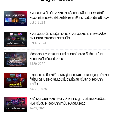
7 จอคอม 24 นิ้ว เริ่ม 2,660 บาท สีสวยภาพลื่น 100Hz ถูกใจไร้
หน่วง! เล่นเกมเพลิน สีสันสดใสสายกราฟิคก็รัก อัปเดตปลายปี 2024
Oct 5, 2024
7 จอคอม 32 นิ้ว รวมรุ่นทำงานและจอคอมเล่นเกม ภาพลื่นสีสวย
4K HDR10 ราคาถูกสบายกระเป๋า!
Oct 18, 2024
เลือกจอเกมมิ่ง 2026 เกมเมอร์เล่นสนุกไม่สะดุด ลุ้นชัยชนะในงบ
5000 ไหลลื่นเต็มตาปี 2026
Jul 20, 2026
8 จอคอม 32 นิ้วน่าใช้ ภาพใหญ่สวยคม 4K เล่นเกมสนุกสุด ทำงาน
ก็เยี่ยม! ต่อ USB-C เส้นเดียวใช้งานได้เลย! เริ่มแค่ 6,366 บาท
เท่านั้น!
Nov 20, 2025
7 หน้าจอคอมภาพลื่น 540Hz สาย FPS ถูกใจ เล่นเกมไหนก็วินไป
หมด! เริ่มต้น 14,900 บาทเท่านั้น อัปเดตปี 2025
Jan 19, 2025