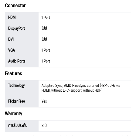
Connector
HDMI
1 Port
DisplayPort
ไม่มี
DVI
ไม่มี
VGA
1 Port
Audio Ports
1 Port
Features
Technology
Adaptive Sync, AMD FreeSync certified (48-100Hz via
HDMI, without LFC-support, without HDR)
Flicker Free
Yes
Warranty
การรับประกัน
3 ปี