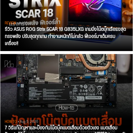
REVIEW
• Jul 28, 2026
รีวิว ASUS ROG Strix SCAR 18 G835LXG เกมมิ่งโน้ตบุ๊กเรือธงสุด
ทรงพลัง ปรับสุดทุกเกม ทำงานหนักก็ไม่กลัว ฟีเจอร์มาเต็มครบ
เครื่อง!!
HOW TO
• Aug 5, 2026
7 วิธีแก้ปัญหาและป้องกันโน๊ตบุ๊คแบตเสื่อมด้วยตัวเอง แบตเสื่อม