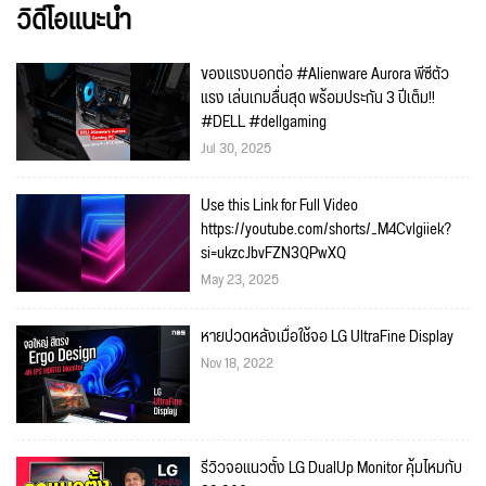
วิดีโอแนะนำ
ของแรงบอกต่อ #Alienware Aurora พีซีตัว
แรง เล่นเกมลื่นสุด พร้อมประกัน 3 ปีเต็ม!!
#DELL #dellgaming
Jul 30, 2025
Use this Link for Full Video
https://youtube.com/shorts/_M4Cvlgiiek?
si=ukzcJbvFZN3QPwXQ
May 23, 2025
หายปวดหลังเมื่อใช้จอ LG UltraFine Display
Nov 18, 2022
รีวิวจอแนวตั้ง LG DualUp Monitor คุ้มไหมกับ