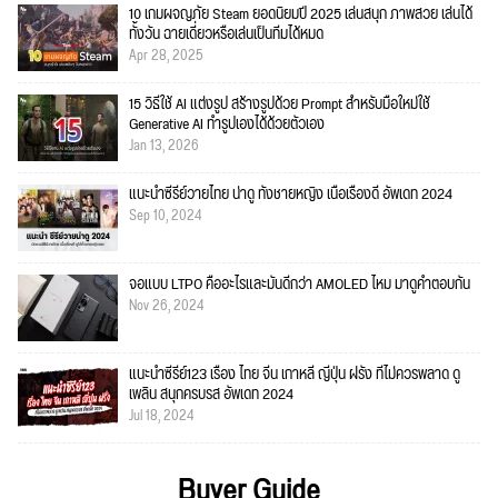
10 เกมผจญภัย Steam ยอดนิยมปี 2025 เล่นสนุก ภาพสวย เล่นได้
ทั้งวัน ฉายเดี่ยวหรือเล่นเป็นทีมได้หมด
Apr 28, 2025
15 วิธีใช้ AI แต่งรูป สร้างรูปด้วย Prompt สำหรับมือใหม่ใช้
Generative AI ทำรูปเองได้ด้วยตัวเอง
Jan 13, 2026
แนะนำซีรีย์วายไทย น่าดู ทั้งชายหญิง เนื้อเรื่องดี อัพเดท 2024
Sep 10, 2024
จอแบบ LTPO คืออะไรและมันดีกว่า AMOLED ไหม มาดูคำตอบกัน
Nov 26, 2024
แนะนำซีรีย์123 เรื่อง ไทย จีน เกาหลี ญี่ปุ่น ฝรั่ง ที่ไม่ควรพลาด ดู
เพลิน สนุกครบรส อัพเดท 2024
Jul 18, 2024
Buyer Guide