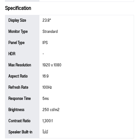
Specification
Display Size
23.8"
Monitor Type
Strandard
Panel Type
IPS
HDR
-
Max Resolution
1920 x 1080
Aspect Ratio
16:9
Refresh Rate
100Hz
Response Time
5ms
Brightness
250 cd/m2
Contrast Ratio
1,300:1
Speaker Built-in
ไม่มี