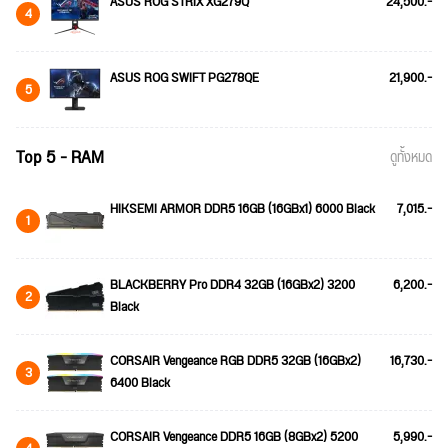
ASUS ROG STRIX XG279Q
24,500.-
4
ASUS ROG SWIFT PG278QE
21,900.-
5
Top 5 - RAM
ดูทั้งหมด
HIKSEMI ARMOR DDR5 16GB (16GBx1) 6000 Black
7,015.-
1
BLACKBERRY Pro DDR4 32GB (16GBx2) 3200
6,200.-
2
Black
CORSAIR Vengeance RGB DDR5 32GB (16GBx2)
16,730.-
3
6400 Black
CORSAIR Vengeance DDR5 16GB (8GBx2) 5200
5,990.-