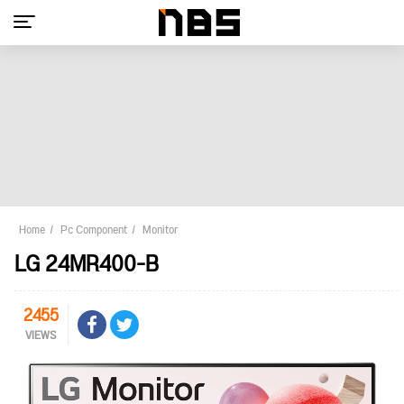
Home
Pc Component
Monitor
LG 24MR400-B
2455
VIEWS