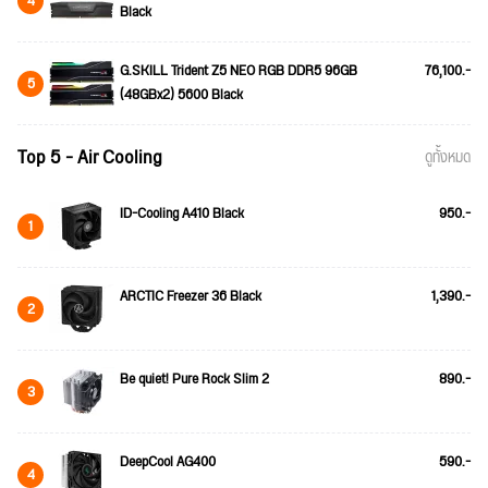
4
Black
G.SKILL Trident Z5 NEO RGB DDR5 96GB
76,100.-
5
(48GBx2) 5600 Black
Top 5 - Air Cooling
ดูทั้งหมด
ID-Cooling A410 Black
950.-
1
ARCTIC Freezer 36 Black
1,390.-
2
Be quiet! Pure Rock Slim 2
890.-
3
DeepCool AG400
590.-
4