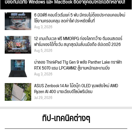
ป้องกันได้ทั้ง Windows และ MacBook ยืดอายุคอมให้ใช้ได้อีกหลายปี!
6 มินิพีซี คอมจิ๋วเริ่มแค่ 5 พัน มีครบไม่ต้องประกอบคอมใหม่
ใช้งานครอบคลุม ลดค่าไฟ ประหยัดพื้นที่
Aug 3, 2026
12 เกมเก็บเวล ฟรี MMORPG ท่องโลกกว้าง ตีมอนสเตอร์
ฟาร์มของได้ทั้งวัน สนุกสุดมันส์บนมือถือ อัปเดตปี 2026
Aug 5, 2026
น่าลอง ThinkPad T1g Gen 9 พลัง Panther Lake กราฟิก
RTX 5070 แรม LPCAMM2 สู้งานหนักและเกมมิ่ง
Aug 3, 2026
ASUS Zenbook 14 Air โน้ตบุ๊ก OLED ขุมพลังใหม่ AMD
Ryzen AI 400 บางเฉียบดีไซน์พรีเมียม
Jul 29, 2026
ทิป-เทคนิคต่างๆ