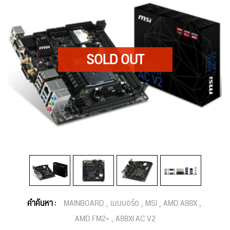
คำค้นหา :
MAINBOARD
เมนบอร์ด
MSI
AMD A88X
AMD FM2+
A88XI AC V2