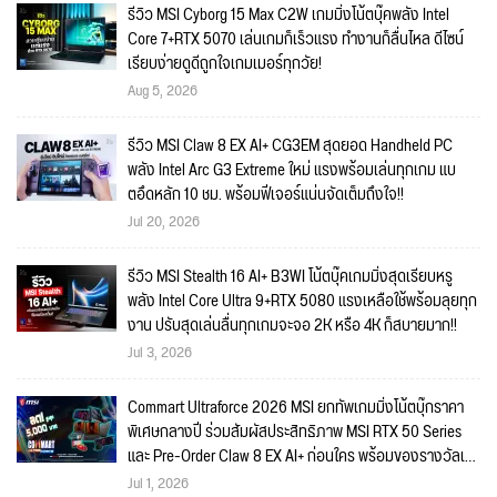
รีวิว MSI Cyborg 15 Max C2W เกมมิ่งโน้ตบุ๊คพลัง Intel
Core 7+RTX 5070 เล่นเกมก็เร็วแรง ทำงานก็ลื่นไหล ดีไซน์
เรียบง่ายดูดีถูกใจเกมเมอร์ทุกวัย!
Aug 5, 2026
รีวิว MSI Claw 8 EX AI+ CG3EM สุดยอด Handheld PC
พลัง Intel Arc G3 Extreme ใหม่ แรงพร้อมเล่นทุกเกม แบ
ตอึดหลัก 10 ชม. พร้อมฟีเจอร์แน่นจัดเต็มถึงใจ!!
Jul 20, 2026
รีวิว MSI Stealth 16 AI+ B3WI โน้ตบุ๊คเกมมิ่งสุดเรียบหรู
พลัง Intel Core Ultra 9+RTX 5080 แรงเหลือใช้พร้อมลุยทุก
งาน ปรับสุดเล่นลื่นทุกเกมจะจอ 2K หรือ 4K ก็สบายมาก!!
Jul 3, 2026
Commart Ultraforce 2026 MSI ยกทัพเกมมิ่งโน้ตบุ๊กราคา
พิเศษกลางปี ร่วมสัมผัสประสิทธิภาพ MSI RTX 50 Series
และ Pre-Order Claw 8 EX AI+ ก่อนใคร พร้อมของรางวัลเข้า
ร่วมกิจกรรมในงาน!
Jul 1, 2026