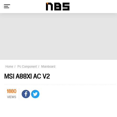
Home
Pc Component
Mainboard
MSI A88XI AC V2
1880
VIEWS