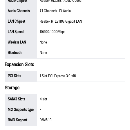
Audio Chipset
Realtek ALC887 Audio Codec
Audio Channels
7.1 Channels HD Audio
LAN Chipset
Realtek RTL8111G Gigabit LAN
LAN Speed
10/100/1000Mbps
Wireless LAN
None
Bluetooth
None
Expansion Slots
PCI Slots
1 Slot PCI Express 3.0 x16
Storage
SATA3 Slots
4 slot
M.2 Supports type
-
RAID Support
0/1/5/10