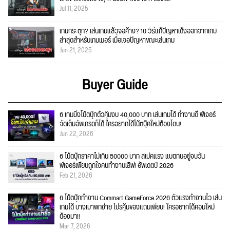
Jul 11, 2025
เกมกระตุก? เล่นเกมแล้วจอค้าง? 10 วิธีแก้ปัญหาเด้งออกจากเกม
ล่าสุดสำหรับเกมเมอร์ เมื่อเจอปัญหาขณะเล่นเกม
Jun 21, 2025
Buyer Guide
6 เกมมิ่งโน้ตบุ๊กตัวคุ้มงบ 40,000 บาท เล่นเกมได้ ทำงานดี ฟีเจอร์
จัดเต็มอัพเกรดก็ได้ ใครอยากได้โน้ตบุ๊คใหม่ต้องโดน!
Jun 22, 2026
6 โน้ตบุ๊กราคาไม่เกิน 50000 บาท สเปคแรง แบตทนอยู่จบวัน
ฟีเจอร์เพียบถูกใจคนทำงานเลิฟ! อัพเดตปี 2026
Feb 21, 2026
6 โน้ตบุ๊กทำงาน Commart GameForce 2026 ตัวแรงทำงานไว เล่น
เกมได้ บางเบาพกง่าย โปรคุ้มของแถมเพียบ! ใครอยากได้คอมใหม่
ต้องมา!!
Mar 7, 2026