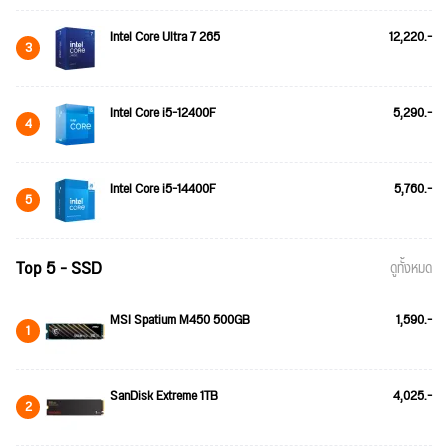
Intel Core Ultra 7 265
12,220.-
3
Intel Core i5-12400F
5,290.-
4
Intel Core i5-14400F
5,760.-
5
Top 5 - SSD
ดูทั้งหมด
MSI Spatium M450 500GB
1,590.-
1
SanDisk Extreme 1TB
4,025.-
2