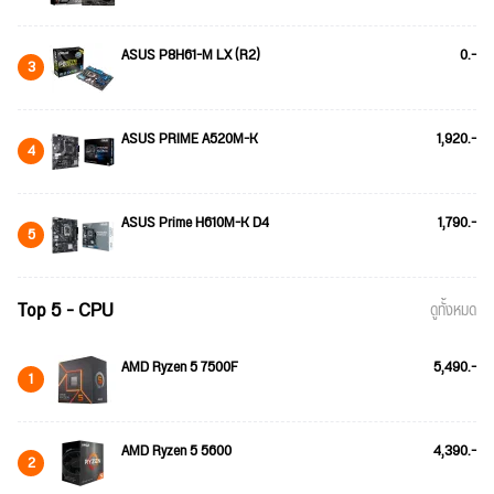
ASUS P8H61-M LX (R2)
0.-
3
ASUS PRIME A520M-K
1,920.-
4
ASUS Prime H610M-K D4
1,790.-
5
Top 5 - CPU
ดูทั้งหมด
AMD Ryzen 5 7500F
5,490.-
1
AMD Ryzen 5 5600
4,390.-
2