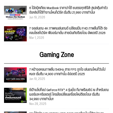
6 โน้ตบุ๊คเทียบ MacBook ราคาน่าใช้ ชนตรงทุกซีรีส์! สเปคคุ้มค่าตัว
ตัดคลิปก็ได้ทำงานไหนก็เวิร์ค เริ่มต้น 21,990 บาทเท่านั้น!
Jun 19, 2026
7 จอเล่นเกม 4K ภาพคมเล่นเกมดี เปลี่ยนเป็น FHD ภาพลื่นก็ได้! ต่อ
คอนโซลก็เวิร์ค! ฟีเจอร์มาเต็ม สายบันเทิงต้องโดน อัพเดตปี 2026
Mar 1, 2026
Gaming Zone
7 หน้าจอคอมภาพลื่น 540Hz สาย FPS ถูกใจ เล่นเกมไหนก็วินไป
หมด! เริ่มต้น 14,900 บาทเท่านั้น อัปเดตปี 2025
Jan 19, 2025
ชี้เป้าแล็ปท็อป GeForce RTX™ 4 รุ่นเด็ด ที่มาพร้อมชิป AI สำหรับเกม
เมอร์และครีเอเตอร์ ใครเล็งเปลี่ยนเครื่องใหม่ต้องโดน! เริ่มต้น
34,990 บาทเท่านั้น!!
Nov 28, 2025