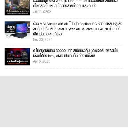
รวมโน๊ตบุ๊ค MSI จากงาน CES 2025 ยกเครื่องใหม่ได้สเปคแรง
ดีไซน์สวยไม่เหมือนใครทั้งสายทำงานและเกมมิ่ง
Jan 14, 2025
รีวิว MSI Stealth A16 AI+ โน๊ตบุ๊ค Copilot+ PC หน้าตาเรียบหรู สั่ง
AI เร็วทันใจ! หัวใจ AMD Ryzen AI+GeForce RTX 4070 ทำงานก็
เลิศ เล่นเกม 4K ก็ไหว!!
Nov 23, 2024
6 โน๊ตบุ๊คเล่นเกม 30000 บาท สเปกแรงคุ้ม ติดฟีเจอร์มาพร้อมใช้
เลือกได้ทั้ง Intel, AMD เล่นเกมก็ดี ทำงานก็ลื่น!
Apr 6, 2025