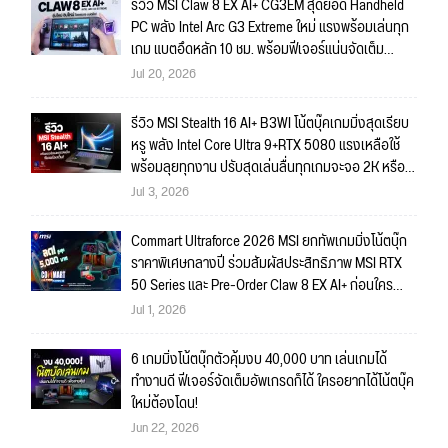
รีวิว MSI Claw 8 EX AI+ CG3EM สุดยอด Handheld
PC พลัง Intel Arc G3 Extreme ใหม่ แรงพร้อมเล่นทุก
เกม แบตอึดหลัก 10 ชม. พร้อมฟีเจอร์แน่นจัดเต็ม
ถึงใจ!!
Jul 20, 2026
รีวิว MSI Stealth 16 AI+ B3WI โน้ตบุ๊คเกมมิ่งสุดเรียบ
หรู พลัง Intel Core Ultra 9+RTX 5080 แรงเหลือใช้
พร้อมลุยทุกงาน ปรับสุดเล่นลื่นทุกเกมจะจอ 2K หรือ
4K ก็สบายมาก!!
Jul 3, 2026
Commart Ultraforce 2026 MSI ยกทัพเกมมิ่งโน้ตบุ๊ก
ราคาพิเศษกลางปี ร่วมสัมผัสประสิทธิภาพ MSI RTX
50 Series และ Pre-Order Claw 8 EX AI+ ก่อนใคร
พร้อมของรางวัลเข้าร่วมกิจกรรมในงาน!
Jul 1, 2026
6 เกมมิ่งโน้ตบุ๊กตัวคุ้มงบ 40,000 บาท เล่นเกมได้
ทำงานดี ฟีเจอร์จัดเต็มอัพเกรดก็ได้ ใครอยากได้โน้ตบุ๊ค
ใหม่ต้องโดน!
Jun 22, 2026