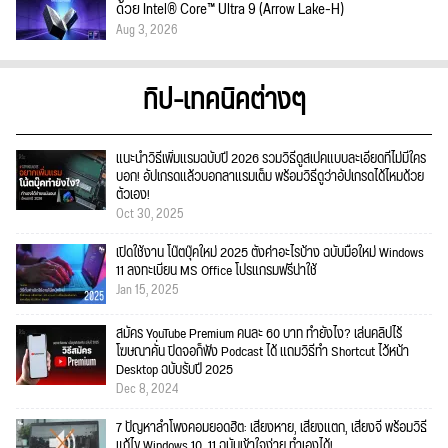
ด้วย Intel® Core™ Ultra 9 (Arrow Lake-H)
Aug 3, 2026
ทิป-เทคนิคต่างๆ
แนะนำวิธีเพิ่มแรมฉบับปี 2026 รวมวิธีดูสเปคแบบละเอียดที่ไม่มีใคร
บอก! อัปเกรดแล้วบอกลาแรมเต็ม พร้อมวิธีดูว่าอัปเกรดได้ไหมด้วย
ตัวเอง!
Oct 30, 2025
เปิดใช้งาน โน๊ตบุ๊คใหม่ 2025 ตั้งค่าอะไรบ้าง ฉบับมือใหม่ Windows
11 ลงทะเบียน MS Office โปรแกรมฟรีน่าใช้
Jan 15, 2025
สมัคร YouTube Premium คนละ 60 บาท ทำยังไง? เล่นคลิปไร้
โฆษณาคั่น ปิดจอก็ฟัง Podcast ได้ แถมวิธีทำ Shortcut ไว้หน้า
Desktop ฉบับรับปี 2025
Dec 8, 2024
7 ปัญหาลำโพงคอมยอดฮิต: เสียงหาย, เสียงแตก, เสียงจี่ พร้อมวิธี
แก้ไข Windows 10, 11 ฉบับเข้าใจง่าย ทำเองได้!