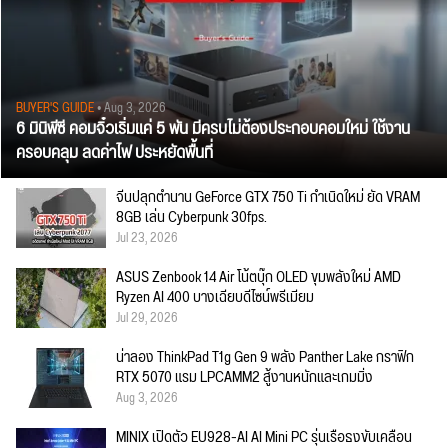
BUYER'S GUIDE
• Aug 3, 2026
6 มินิพีซี คอมจิ๋วเริ่มแค่ 5 พัน มีครบไม่ต้องประกอบคอมใหม่ ใช้งาน
ครอบคลุม ลดค่าไฟ ประหยัดพื้นที่
จีนปลุกตำนาน GeForce GTX 750 Ti กำเนิดใหม่ ยัด VRAM
8GB เล่น Cyberpunk 30fps.
Jul 23, 2026
ASUS Zenbook 14 Air โน้ตบุ๊ก OLED ขุมพลังใหม่ AMD
Ryzen AI 400 บางเฉียบดีไซน์พรีเมียม
Jul 29, 2026
น่าลอง ThinkPad T1g Gen 9 พลัง Panther Lake กราฟิก
RTX 5070 แรม LPCAMM2 สู้งานหนักและเกมมิ่ง
Aug 3, 2026
MINIX เปิดตัว EU928-AI AI Mini PC รุ่นเรือธงขับเคลื่อน