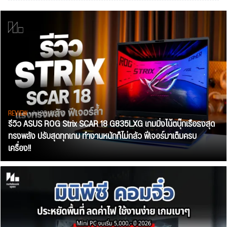
REVIEW
• Jul 28, 2026
รีวิว ASUS ROG Strix SCAR 18 G835LXG เกมมิ่งโน้ตบุ๊กเรือธงสุด
ทรงพลัง ปรับสุดทุกเกม ทำงานหนักก็ไม่กลัว ฟีเจอร์มาเต็มครบ
เครื่อง!!