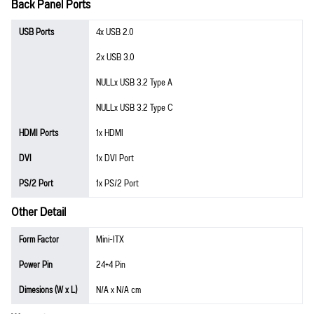
Back Panel Ports
USB Ports
4x USB 2.0
2x USB 3.0
NULLx USB 3.2 Type A
NULLx USB 3.2 Type C
HDMI Ports
1x HDMI
DVI
1x DVI Port
PS/2 Port
1x PS/2 Port
Other Detail
Form Factor
Mini-ITX
Power Pin
24+4 Pin
Dimesions (W x L)
N/A x N/A cm