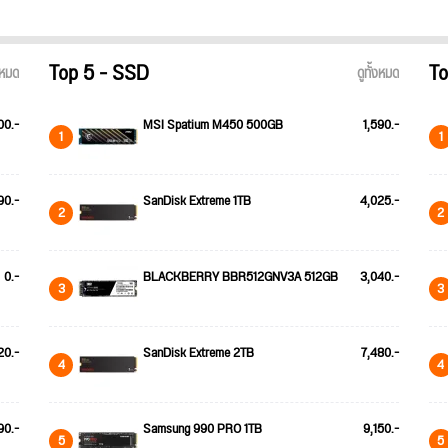
Top 5 - SSD
To
้งหมด
ดูทั้งหมด
00.-
MSI Spatium M450 500GB
1,590.-
1
1
90.-
SanDisk Extreme 1TB
4,025.-
2
2
0.-
BLACKBERRY BBR512GNV3A 512GB
3,040.-
3
3
20.-
SanDisk Extreme 2TB
7,480.-
4
4
90.-
Samsung 990 PRO 1TB
9,150.-
5
5