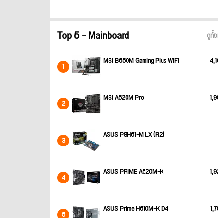
Top 5 - Mainboard
ดูทั
MSI B650M Gaming Plus WIFI
4,1
1
MSI A520M Pro
1,9
2
ASUS P8H61-M LX (R2)
3
ASUS PRIME A520M-K
1,9
4
ASUS Prime H610M-K D4
1,7
5