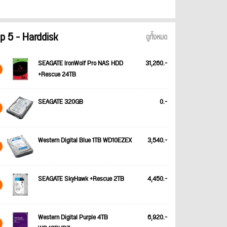
p 5 - Harddisk
ดูทั้งหมด
SEAGATE IronWolf Pro NAS HDD
31,260.-
+Rescue 24TB
SEAGATE 320GB
0.-
Western Digital Blue 1TB WD10EZEX
3,540.-
SEAGATE SkyHawk +Rescue 2TB
4,450.-
Western Digital Purple 4TB
6,920.-