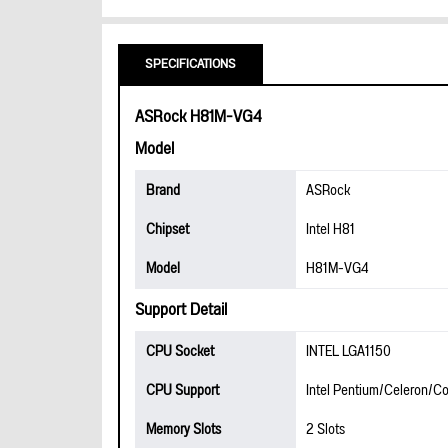
SPECIFICATIONS
ASRock H81M-VG4
Model
Brand
ASRock
Chipset
Intel H81
Model
H81M-VG4
Support Detail
CPU Socket
INTEL LGA1150
CPU Support
Intel Pentium/Celeron/Co
Memory Slots
2 Slots