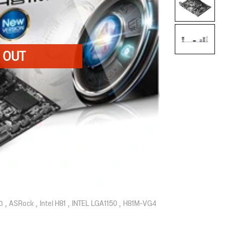
ด
ASRock
Intel H81
INTEL LGA1150
H81M-VG4